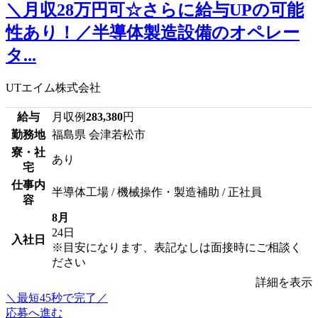
＼月収28万円可☆さらに給与UPの可能
性あり！／半導体製造設備のオペレー
タ...
UTエイム株式会社
給与
月収例
283,380
円
勤務地
福島県 会津若松市
寮・社
あり
宅
仕事内
半導体工場 / 機械操作・製造補助 / 正社員
容
8月
24日
入社日
※目安になります、表記なしは面接時にご相談く
ださい
詳細を表示
＼最短45秒で完了／
応募へ進む