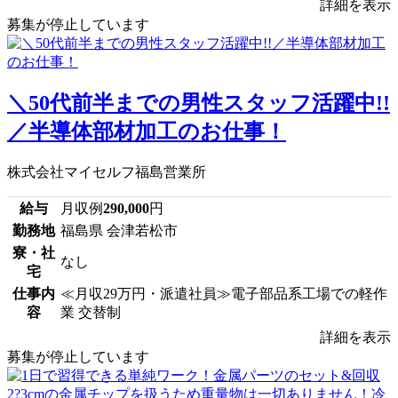
詳細を表示
募集が停止しています
＼50代前半までの男性スタッフ活躍中!!
／半導体部材加工のお仕事！
株式会社マイセルフ福島営業所
給与
月収例
290,000
円
勤務地
福島県 会津若松市
寮・社
なし
宅
仕事内
≪月収29万円・派遣社員≫電子部品系工場での軽作
容
業 交替制
詳細を表示
募集が停止しています