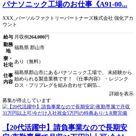
パナソニック工場のお仕事《A91-00...
XXX_パーソルファクトリーパートナーズ株式会社 強化アカ
ウント
給与
月収例
264,000
円
勤務
福島県 郡山市
地
寮・
あり（無料）
社宅
福島県郡山市にあるパナソニック工場で、 未経験から
仕事
始められる製造業務です！ 《仕事内容》 ・レジンク
内容
ロス・プリプレグを組み合わせて銅箔...
詳細を表示
募集が停止しています
【20代活躍中】請負事業なので長期安