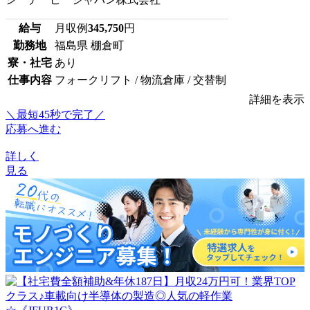
給与
月収例
345,750
円
勤務地
福島県 棚倉町
寮・社宅
あり
仕事内容
フォークリフト / 物流倉庫 / 交替制
詳細を表示
＼最短45秒で完了／
応募へ進む
詳しく
見る