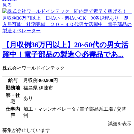
見る
【月収例36万円以上】20~50代の男女活
躍中！電子部品の製造◇必需品であ...
株式会社ワールドインテック
給与
月収例
360,900
円
勤務地
福島県 伊達市
寮・社
あり
宅
仕事内
加工・マシンオペレータ / 電子部品系工場 / 交替
容
制
詳細を表示
募集が停止しています