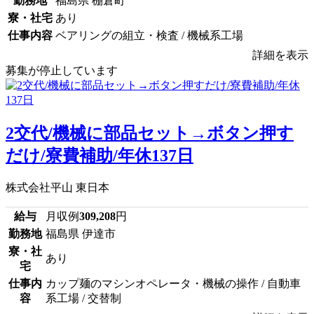
勤務地
福島県 棚倉町
寮・社宅
あり
仕事内容
ベアリングの組立・検査 / 機械系工場
詳細を表示
募集が停止しています
2交代/機械に部品セット→ボタン押す
だけ/寮費補助/年休137日
株式会社平山 東日本
給与
月収例
309,208
円
勤務地
福島県 伊達市
寮・社
あり
宅
仕事内
カップ麺のマシンオペレータ・機械の操作 / 自動車
容
系工場 / 交替制