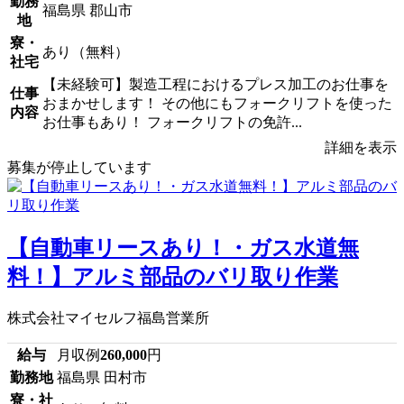
勤務
福島県 郡山市
地
寮・
あり（無料）
社宅
【未経験可】製造工程におけるプレス加工のお仕事を
仕事
おまかせします！ その他にもフォークリフトを使った
内容
お仕事もあり！ フォークリフトの免許...
詳細を表示
募集が停止しています
【自動車リースあり！・ガス水道無
料！】アルミ部品のバリ取り作業
株式会社マイセルフ福島営業所
給与
月収例
260,000
円
勤務地
福島県 田村市
寮・社