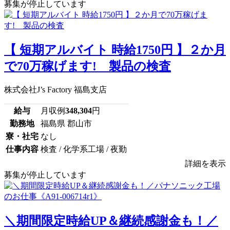
募集が停止しています
【 短期アルバイト 時給1750円 】２か月
で70万稼げます! 製品の検査
株式会社J’s Factory 福島支店
給与
月収例
348,304
円
勤務地
福島県 郡山市
寮・社宅
なし
仕事内容
検査 / 化学系工場 / 夜勤
詳細を表示
募集が停止しています
＼期間限定時給UP＆継続感謝金も！／