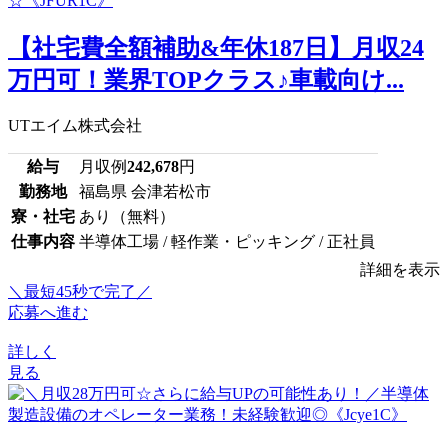
【社宅費全額補助&年休187日】月収24
万円可！業界TOPクラス♪車載向け...
UTエイム株式会社
給与
月収例
242,678
円
勤務地
福島県 会津若松市
寮・社宅
あり（無料）
仕事内容
半導体工場 / 軽作業・ピッキング / 正社員
詳細を表示
＼最短45秒で完了／
応募へ進む
詳しく
見る