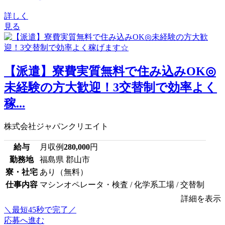
詳しく
見る
【派遣】寮費実質無料で住み込みOK◎
未経験の方大歓迎！3交替制で効率よく
稼...
株式会社ジャパンクリエイト
給与
月収例
280,000
円
勤務地
福島県 郡山市
寮・社宅
あり（無料）
仕事内容
マシンオペレータ・検査 / 化学系工場 / 交替制
詳細を表示
＼最短45秒で完了／
応募へ進む