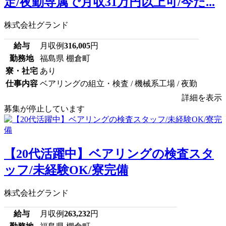
定/夜勤専属で月収31万円以上可/今だ...
株式会社グランド
給与
月収例
316,005
円
勤務地
福島県 棚倉町
寮・社宅
あり
仕事内容
ベアリングの組立・検査 / 機械系工場 / 夜勤
詳細を表示
募集が停止しています
【20代活躍中】ベアリングの検査スタ
ッフ/未経験OK/寮完備
株式会社グランド
給与
月収例
263,232
円