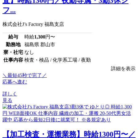
査】時給1300円／夜勤専属・3勤3休シ
フ...
株式会社J’s Factory 福島支店
給与
時給
1,300
円〜
勤務地
福島県 郡山市
寮・社宅
なし
仕事内容
検査・検品 / 化学系工場 / 夜勤
詳細を表示
＼最短45秒で完了／
応募へ進む
詳しく
見る
【加工検査・運搬業務】時給1300円〜／