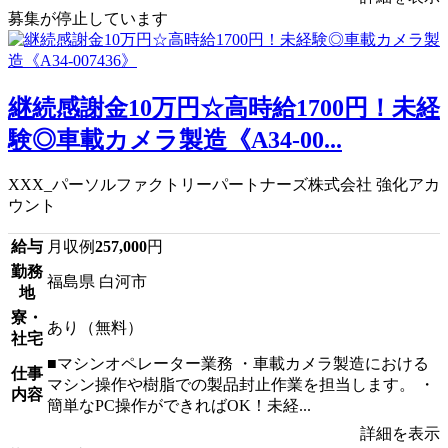
募集が停止しています
継続感謝金10万円☆高時給1700円！未経
験◎車載カメラ製造《A34-00...
XXX_パーソルファクトリーパートナーズ株式会社 強化アカ
ウント
給与
月収例
257,000
円
勤務
福島県 白河市
地
寮・
あり（無料）
社宅
■マシンオペレーター業務 ・車載カメラ製造における
仕事
マシン操作や樹脂での製品封止作業を担当します。 ・
内容
簡単なPC操作ができればOK！未経...
詳細を表示