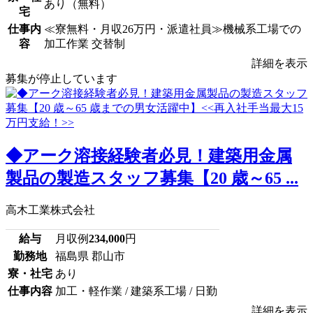
あり（無料）
宅
仕事内
≪寮無料・月収26万円・派遣社員≫機械系工場での
容
加工作業 交替制
詳細を表示
募集が停止しています
◆アーク溶接経験者必見！建築用金属
製品の製造スタッフ募集【20 歳～65 ...
高木工業株式会社
給与
月収例
234,000
円
勤務地
福島県 郡山市
寮・社宅
あり
仕事内容
加工・軽作業 / 建築系工場 / 日勤
詳細を表示