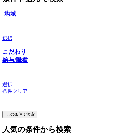
地域
選択
こだわり
給与/職種
選択
条件クリア
この条件で検索
人気の条件から検索