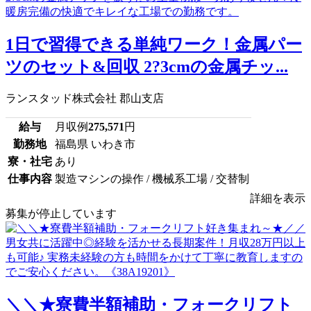
1日で習得できる単純ワーク！金属パー
ツのセット&回収 2?3cmの金属チッ...
ランスタッド株式会社 郡山支店
給与
月収例
275,571
円
勤務地
福島県 いわき市
寮・社宅
あり
仕事内容
製造マシンの操作 / 機械系工場 / 交替制
詳細を表示
募集が停止しています
＼＼★寮費半額補助・フォークリフト