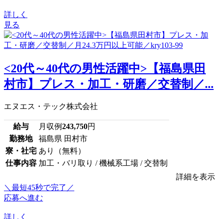
詳しく
見る
<20代～40代の男性活躍中>【福島県田
村市】プレス・加工・研磨／交替制／...
エヌエス・テック株式会社
給与
月収例
243,750
円
勤務地
福島県 田村市
寮・社宅
あり（無料）
仕事内容
加工・バリ取り / 機械系工場 / 交替制
詳細を表示
＼最短45秒で完了／
応募へ進む
詳しく