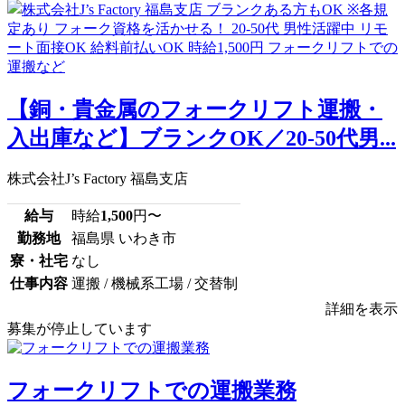
【銅・貴金属のフォークリフト運搬・
入出庫など】ブランクOK／20-50代男...
株式会社J’s Factory 福島支店
給与
時給
1,500
円〜
勤務地
福島県 いわき市
寮・社宅
なし
仕事内容
運搬 / 機械系工場 / 交替制
詳細を表示
募集が停止しています
フォークリフトでの運搬業務