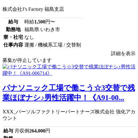
株式会社J’s Factory 福島支店
給与
時給
1,500
円〜
勤務地
福島県 いわき市
寮・社宅
なし
仕事内容
運搬 / 機械系工場 / 交替制
詳細を表示
募集が停止しています
パナソニック工場で働こう☆3交替で残
業ほぼナシ♪男性活躍中！《A91-00...
XXX_パーソルファクトリーパートナーズ株式会社 強化アカ
ウント
給与
月収例
264,000
円