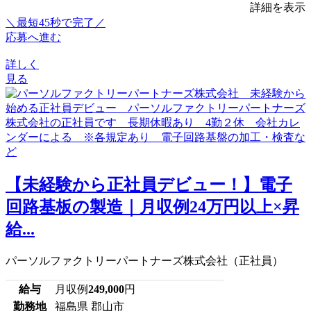
詳細を表示
＼最短45秒で完了／
応募へ進む
詳しく
見る
【未経験から正社員デビュー！】電子
回路基板の製造｜月収例24万円以上×昇
給...
パーソルファクトリーパートナーズ株式会社（正社員）
給与
月収例
249,000
円
勤務地
福島県 郡山市