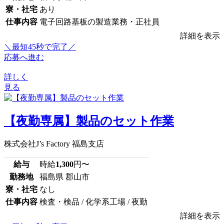
寮・社宅
あり
仕事内容
電子回路基板の製造業務・正社員
詳細を表示
＼最短45秒で完了／
応募へ進む
詳しく
見る
【夜勤専属】製品のセット作業
株式会社J’s Factory 福島支店
給与
時給
1,300
円〜
勤務地
福島県 郡山市
寮・社宅
なし
仕事内容
検査・検品 / 化学系工場 / 夜勤
詳細を表示