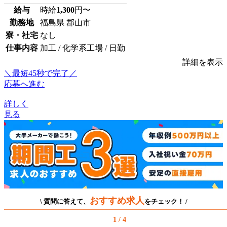
給与
時給
1,300
円〜
勤務地
福島県 郡山市
寮・社宅
なし
仕事内容
加工 / 化学系工場 / 日勤
詳細を表示
＼最短45秒で完了／
応募へ進む
詳しく
見る
おすすめ求人
\ 質問に答えて、
をチェック！ /
1 / 4