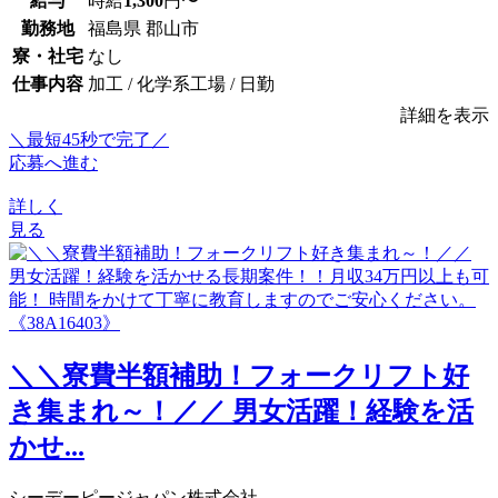
給与
時給
1,300
円〜
勤務地
福島県 郡山市
寮・社宅
なし
仕事内容
加工 / 化学系工場 / 日勤
詳細を表示
＼最短45秒で完了／
応募へ進む
詳しく
見る
＼＼寮費半額補助！フォークリフト好
き集まれ～！／／ 男女活躍！経験を活
かせ...
シーデーピージャパン株式会社