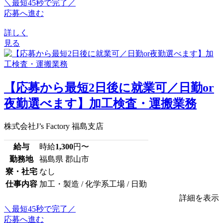
＼最短45秒で完了／
応募へ進む
詳しく
見る
【応募から最短2日後に就業可／日勤or
夜勤選べます】加工検査・運搬業務
株式会社J’s Factory 福島支店
給与
時給
1,300
円〜
勤務地
福島県 郡山市
寮・社宅
なし
仕事内容
加工・製造 / 化学系工場 / 日勤
詳細を表示
＼最短45秒で完了／
応募へ進む