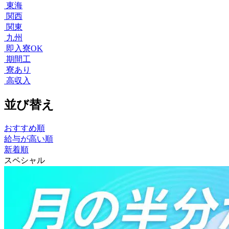
東海
関西
関東
九州
即入寮OK
期間工
寮あり
高収入
並び替え
おすすめ順
給与が高い順
新着順
スペシャル