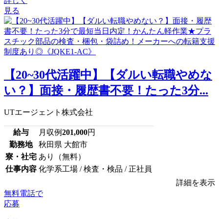
詳しく
見る
【20~30代活躍中】【ダルい転職やめな
い？】面接・履歴書不要！たった3分...
UTエージェント株式会社
給与
月収例
201,000
円
勤務地
秋田県 大館市
寮・社宅
あり（無料）
仕事内容
化学系工場 / 検査・検品 / 正社員
詳細を表示
無料電話で
応募