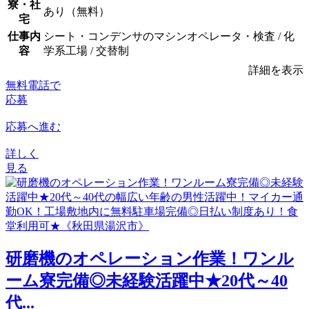
寮・社
あり（無料）
宅
仕事内
シート・コンデンサのマシンオペレータ・検査 / 化
容
学系工場 / 交替制
詳細を表示
無料電話で
応募
応募へ進む
詳しく
見る
研磨機のオペレーション作業！ワンル
ーム寮完備◎未経験活躍中★20代～40
代...