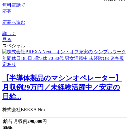
無料電話で
応募
応募へ進む
詳しく
見る
スペシャル
【半導体製品のマシンオペレーター】
月収例29万円／未経験活躍中／安定の
日給...
株式会社BREXA Next
給与
月収例
290,000
円
勤務