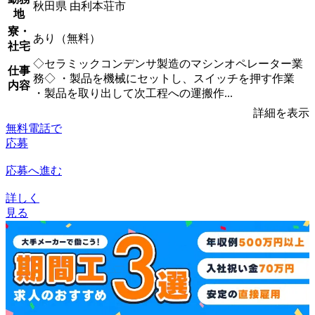
秋田県 由利本荘市
地
寮・
あり（無料）
社宅
◇セラミックコンデンサ製造のマシンオペレーター業
仕事
務◇ ・製品を機械にセットし、スイッチを押す作業
内容
・製品を取り出して次工程への運搬作...
詳細を表示
無料電話で
応募
応募へ進む
詳しく
見る