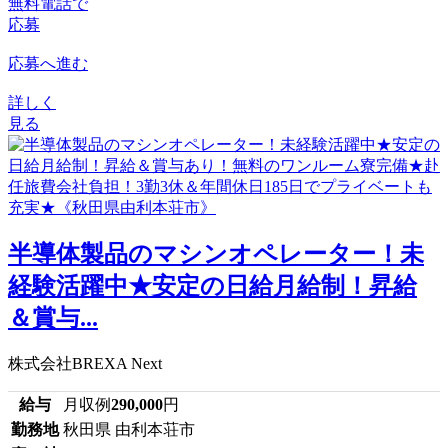
無料電話で
応募
応募へ進む
詳しく
見る
半導体製品のマシンオペレーター！未
経験活躍中★安定の日給月給制！昇給
＆賞与...
株式会社BREXA Next
給与
月収例
290,000
円
勤務地
秋田県 由利本荘市