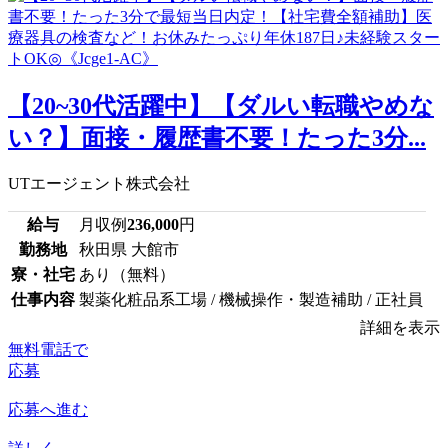
【20~30代活躍中】【ダルい転職やめな
い？】面接・履歴書不要！たった3分...
UTエージェント株式会社
給与
月収例
236,000
円
勤務地
秋田県 大館市
寮・社宅
あり（無料）
仕事内容
製薬化粧品系工場 / 機械操作・製造補助 / 正社員
詳細を表示
無料電話で
応募
応募へ進む