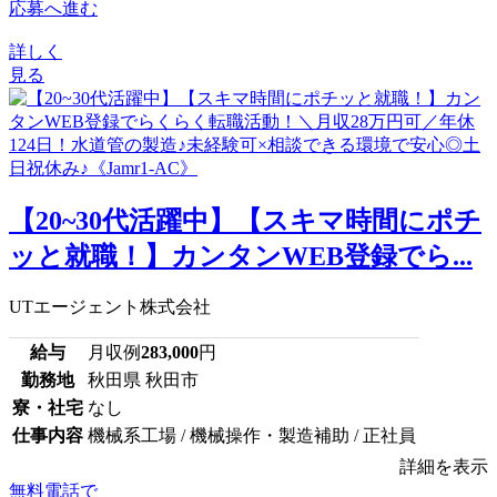
応募へ進む
詳しく
見る
【20~30代活躍中】【スキマ時間にポチ
ッと就職！】カンタンWEB登録でら...
UTエージェント株式会社
給与
月収例
283,000
円
勤務地
秋田県 秋田市
寮・社宅
なし
仕事内容
機械系工場 / 機械操作・製造補助 / 正社員
詳細を表示
無料電話で