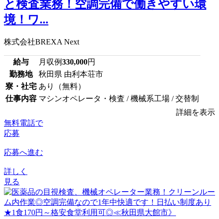
と検査業務！空調完備で働きやすい環
境！ワ...
株式会社BREXA Next
給与
月収例
330,000
円
勤務地
秋田県 由利本荘市
寮・社宅
あり（無料）
仕事内容
マシンオペレータ・検査 / 機械系工場 / 交替制
詳細を表示
無料電話で
応募
応募へ進む
詳しく
見る