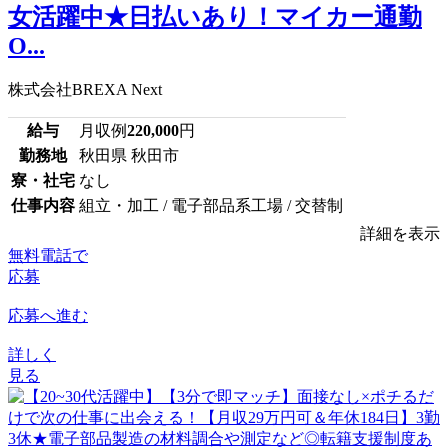
女活躍中★日払いあり！マイカー通勤
O...
株式会社BREXA Next
給与
月収例
220,000
円
勤務地
秋田県 秋田市
寮・社宅
なし
仕事内容
組立・加工 / 電子部品系工場 / 交替制
詳細を表示
無料電話で
応募
応募へ進む
詳しく
見る