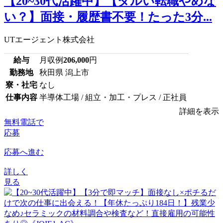
【20~30代活躍中】【ダルい転職やめな
い？】面接・履歴書不要！たった3分...
UTエージェント株式会社
給与
月収例
206,000
円
勤務地
秋田県 潟上市
寮・社宅
なし
仕事内容
半導体工場 / 組立・加工・プレス / 正社員
詳細を表示
無料電話で
応募
応募へ進む
詳しく
見る