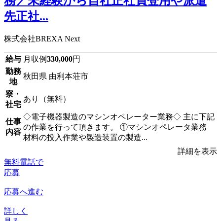
務／未経験から自社正社員登用や派遣
先正社...
株式会社BREXA Next
給与
月収例
330,000
円
勤務
秋田県 由利本荘市
地
寮・
あり（無料）
社宅
◇電子機器製造のマシンオペレーター業務◇ 主に下記
仕事
の作業を行って頂きます。 ①マシンオペレータ業務
内容
材料の投入作業や製造装置の製造...
詳細を表示
無料電話で
応募
応募へ進む
詳しく