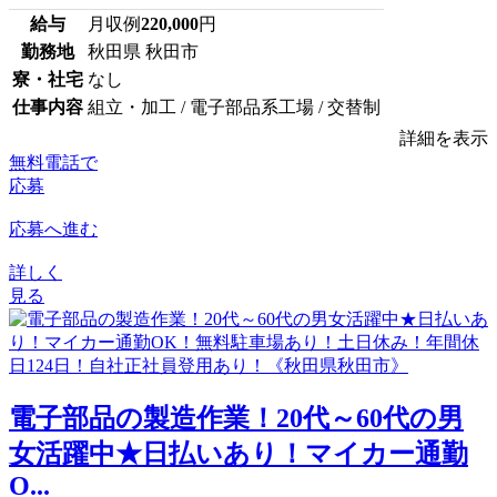
給与
月収例
220,000
円
勤務地
秋田県 秋田市
寮・社宅
なし
仕事内容
組立・加工 / 電子部品系工場 / 交替制
詳細を表示
無料電話で
応募
応募へ進む
詳しく
見る
電子部品の製造作業！20代～60代の男
女活躍中★日払いあり！マイカー通勤
O...