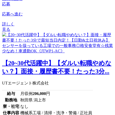
応募
応募へ進む
詳しく
見る
【20~30代活躍中】【ダルい転職やめな
い？】面接・履歴書不要！たった3分...
UTエージェント株式会社
給与
月収例
206,000
円
勤務地
秋田県 潟上市
寮・社宅
なし
仕事内容
機械系工場 / 清掃・洗浄・警備 / 正社員