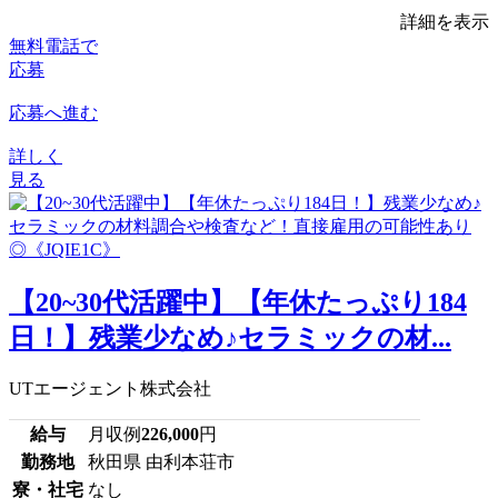
詳細を表示
無料電話で
応募
応募へ進む
詳しく
見る
【20~30代活躍中】【年休たっぷり184
日！】残業少なめ♪セラミックの材...
UTエージェント株式会社
給与
月収例
226,000
円
勤務地
秋田県 由利本荘市
寮・社宅
なし