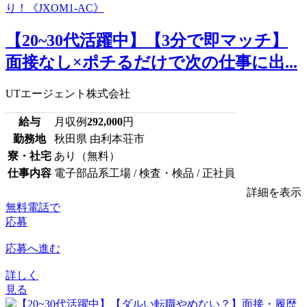
【20~30代活躍中】【3分で即マッチ】
面接なし×ポチるだけで次の仕事に出...
UTエージェント株式会社
給与
月収例
292,000
円
勤務地
秋田県 由利本荘市
寮・社宅
あり（無料）
仕事内容
電子部品系工場 / 検査・検品 / 正社員
詳細を表示
無料電話で
応募
応募へ進む
詳しく
見る