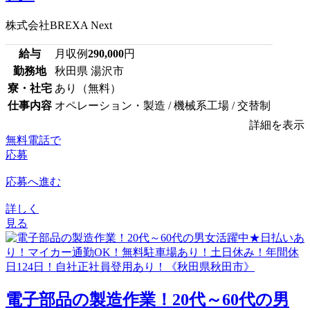
株式会社BREXA Next
給与
月収例
290,000
円
勤務地
秋田県 湯沢市
寮・社宅
あり（無料）
仕事内容
オペレーション・製造 / 機械系工場 / 交替制
詳細を表示
無料電話で
応募
応募へ進む
詳しく
見る
電子部品の製造作業！20代～60代の男