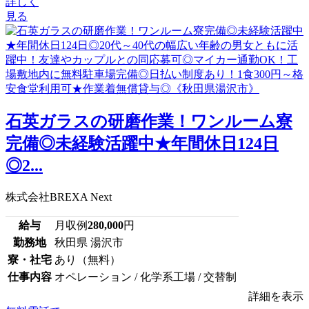
詳しく
見る
石英ガラスの研磨作業！ワンルーム寮
完備◎未経験活躍中★年間休日124日
◎2...
株式会社BREXA Next
給与
月収例
280,000
円
勤務地
秋田県 湯沢市
寮・社宅
あり（無料）
仕事内容
オペレーション / 化学系工場 / 交替制
詳細を表示