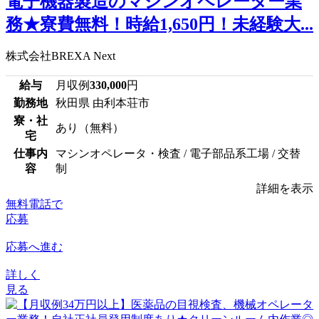
電子機器製造のマシンオペレーター業
務★寮費無料！時給1,650円！未経験大...
株式会社BREXA Next
給与
月収例
330,000
円
勤務地
秋田県 由利本荘市
寮・社
あり（無料）
宅
仕事内
マシンオペレータ・検査 / 電子部品系工場 / 交替
容
制
詳細を表示
無料電話で
応募
応募へ進む
詳しく
見る