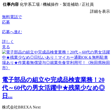
仕事内容
化学系工場 / 機械操作・製造補助 / 正社員
詳細を表示
無料電話で
応募
応募へ進む
詳しく
見る
電子部品の組立や完成品検査業務！20
代～60代の男女活躍中★残業少なめ◎
日...
株式会社BREXA Next