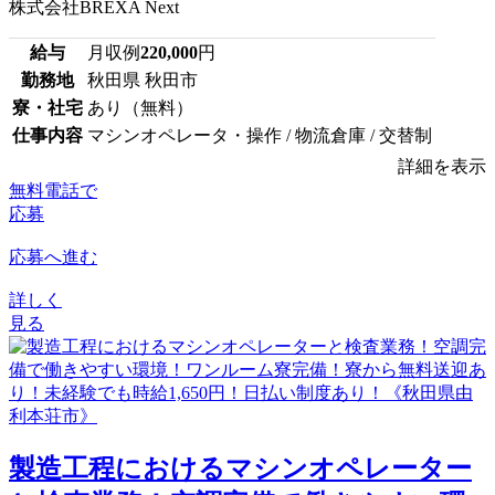
株式会社BREXA Next
給与
月収例
220,000
円
勤務地
秋田県 秋田市
寮・社宅
あり（無料）
仕事内容
マシンオペレータ・操作 / 物流倉庫 / 交替制
詳細を表示
無料電話で
応募
応募へ進む
詳しく
見る
製造工程におけるマシンオペレーター