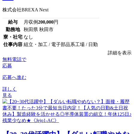
株式会社BREXA Next
給与
月収例
200,000
円
勤務地
秋田県 秋田市
寮・社宅
なし
仕事内容
組立・加工 / 電子部品系工場 / 日勤
詳細を表示
無料電話で
応募
応募へ進む
詳しく
見る