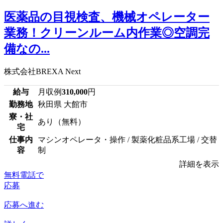
医薬品の目視検査、機械オペレーター
業務！クリーンルーム内作業◎空調完
備なの...
株式会社BREXA Next
給与
月収例
310,000
円
勤務地
秋田県 大館市
寮・社
あり（無料）
宅
仕事内
マシンオペレータ・操作 / 製薬化粧品系工場 / 交替
容
制
詳細を表示
無料電話で
応募
応募へ進む