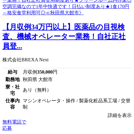
【月収例34万円以上】医薬品の目視検
査、機械オペレーター業務！自社正社
員登...
株式会社BREXA Next
給与
月収例
350,000
円
勤務地
秋田県 大館市
寮・社
あり（無料）
宅
仕事内
マシンオペレータ・操作 / 製薬化粧品系工場 / 交替
容
制
詳細を表示
無料電話で
応募