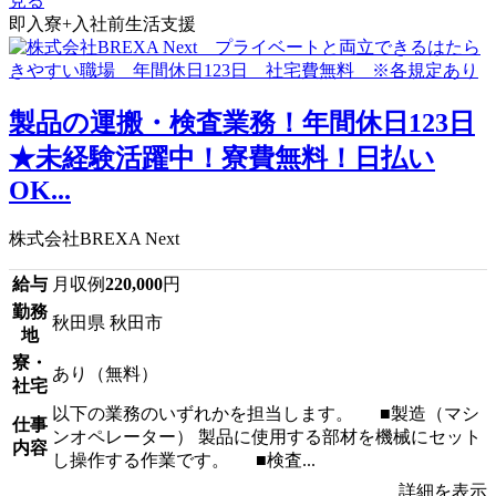
見る
即入寮+入社前生活支援
製品の運搬・検査業務！年間休日123日
★未経験活躍中！寮費無料！日払い
OK...
株式会社BREXA Next
給与
月収例
220,000
円
勤務
秋田県 秋田市
地
寮・
あり（無料）
社宅
以下の業務のいずれかを担当します。 ■製造（マシ
仕事
ンオペレーター） 製品に使用する部材を機械にセット
内容
し操作する作業です。 ■検査...
詳細を表示