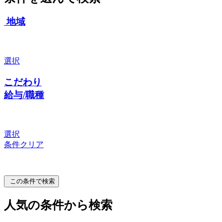
地域
選択
こだわり
給与/職種
選択
条件クリア
この条件で検索
人気の条件から検索