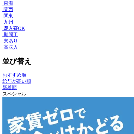
東海
関西
関東
九州
即入寮OK
期間工
寮あり
高収入
並び替え
おすすめ順
給与が高い順
新着順
スペシャル