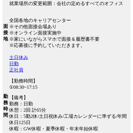
就業場所の変更範囲：会社の定めるすべてのオフィス
全国各地のキャリアセンター
面
※その他面接会場あり
接
※オンライン面接実施中
地
※家にいながらスマホで面接＆履歴書不要
※応募後に予約していただきます。
土日休み
日勤
正社員
【勤務時間】
①08:30~17:15
勤
【備考】
務
勤務：日勤
時
休憩：2回 計65分
間
休日：5勤2休/土日祝休み/工場カレンダーに準ずる/年間
休日125日
休暇：GW休暇・夏季休暇・年末年始休暇