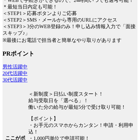
＊WEBで手続きができるので、24時間いつでも選考可能！
＊最短当日内定も可能！
＜STEP1＞応募ボタンよりご応募
＜STEP2＞SMS・メールから専用のURLにアクセス
＜STEP3＞3分のWEB登録のみ！申し込み情報入力で「面接
スキップ♪」
※最後にお電話で担当者と簡単なやり取りがあります
PRポイント
男性活躍中
20代活躍中
30代活躍中
＜新制度＞日払い制度スタート！
給与受取日を「選べる」！
働いた分の給与が最短5分で受け取り可能！
【ポイント】
・お手元のスマホからカンタン！申請・利用申
込！
ここがポ
・1,000円単位で申請可能！