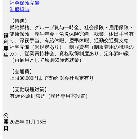
社会保険完備
制服貸与
【待遇】
昇給昇格、グループ賞与一時金、社会保険・雇用保険・
健康保険・厚生年金・労災保険完備、残業、休出手当有
福
り、深夜手当、有給休暇、慶弔休暇、通勤交通費支給、
利
社宅完備（※規定あり）、制服貸与（制服着用の職場の
厚
み）、従業員持株会、資格取得制度あり、定年満60歳
生
（再雇用として原則65歳迄就業）
【交通費】
上限30,000円まで支給 ※会社規定有り
【受動喫煙対策】
有:屋内原則禁煙（喫煙専用室設置）
公
2025年 01月 15日
開
日