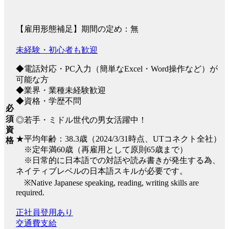
【雇用形態補足】期間の定め：無
未経験・初心者も歓迎
◆電話対応・PC入力（簡単なExcel・Word操作など）が
可能な方
◆業界・業種未経験歓迎
◆資格・学歴不問
必
須
◎若手・ミドル世代の男女活躍中！
資
★平均年齢：38.3歳（2024/3/31時点、UTコネクト全社）
格
※定年満60歳（再雇用として原則65歳まで）
※日常的に日本語での対話や読み書きが発生する為、
ネイティブレベルの日本語スキルが必要です。
※Native Japanese speaking, reading, writing skills are
required.
正社員登用あり
交通費支給