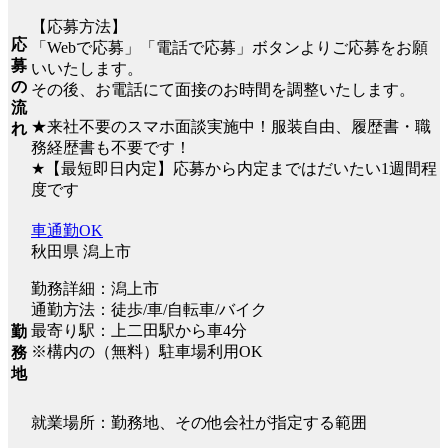
【応募方法】
応
「Webで応募」「電話で応募」ボタンよりご応募をお願
募
いいたします。
の
その後、お電話にて面接のお時間を調整いたします。
流
★来社不要のスマホ面談実施中！服装自由、履歴書・職
れ
務経歴書も不要です！
★【最短即日内定】応募から内定まではだいたい1週間程
度です
車通勤OK
秋田県 潟上市
勤務詳細：潟上市
通勤方法：徒歩/車/自転車/バイク
最寄り駅：上二田駅から車4分
勤
※構内の（無料）駐車場利用OK
務
地
就業場所：勤務地、その他会社が指定する範囲