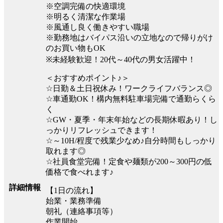
※空調完備の快適環境
※明るく清潔な作業場
※風通し良く働きやすい職場
※勤務地はバイパス沿いの立地なので帰りがけ
のお買い物もOK
※未経験歓迎！20代～40代の男女活躍中！
＜おすすめポイント♪＞
☆日勤＆土日祝休み！ワークライフバランス◎
☆車通勤OK！構内無料駐車場完備で通勤らくら
く
☆GW・夏季・年末年始などの長期休暇あり！し
っかりリフレッシュできます！
☆～10H/程度で残業少なめ♪自分時間もしっかり
取れます◎
☆社員食堂完備！定食や麺類が200～300円の低
価格で食べれます♪
詳細情報
【1日の流れ】
始業・業務準備
朝礼（連絡事項等）
作業開始