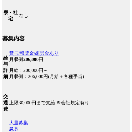
寮・社
なし
宅
募集内容
賞与/報奨金/慰労金あり
給
月収例
206,000
円
与
月給：200,000円～
詳
月収例：206,000円(月給＋各種手当)
細
交
上限30,000円まで支給 ※会社規定有り
通
費
大量募集
急募