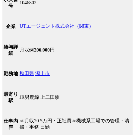
1046802
号
UTエージェント株式会社（関東）
企業
給与詳
月収例
206,000
円
細
秋田県
潟上市
勤務地
最寄り
JR男鹿線 上二田駅
駅
≪月収20.5万円・正社員≫機械系工場での管理・清
仕事内
掃・事務 日勤
容