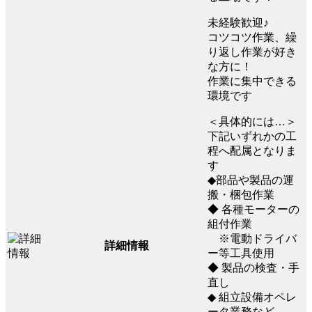
未経験歓迎♪
コツコツ作業、繰
り返し作業が好き
な方に！
作業に集中できる
環境です
＜具体的には…＞
下記いずれかの工
程へ配属となりま
す
◆部品や製品の運
搬・梱包作業
◆ 各種モーターの
組付作業
※電動ドライバ
詳細情報
ー等工具使用
◆ 製品の検査・手
直し
◆ 組立設備オペレ
ータ業務など