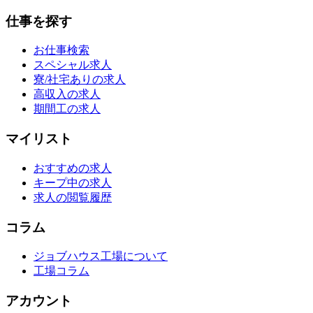
仕事を探す
お仕事検索
スペシャル求人
寮/社宅ありの求人
高収入の求人
期間工の求人
マイリスト
おすすめの求人
キープ中の求人
求人の閲覧履歴
コラム
ジョブハウス工場について
工場コラム
アカウント