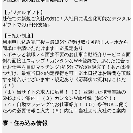
【デジタルギフト】
赴任での新規ご入社の方に！入社日に現金化可能なデジタル
ギフトで2万円分支給♪
【日払い制度】
利用申し込み完了後～最短5分で受け取り可能！スマホから
簡単に申請いただけます！※規定あり
＜ポチッと就職＞☆面接不要のお仕事自動紹介サービス☆面
倒な面接はスキップ！カンタンなWeb登録で、あなたに合っ
たお仕事を自動マッチング♪約5分でWeb登録完了！あとは待
つだけ、最短当日の内定獲得も可！※土日祝はお時間を頂戴
する場合がございます・規定あり《応募後の流れはこれだ
け！》
（１）当サイトの求人に応募！（２）登録した携帯電話の
SMSよりご案内！（３）カンタンWeb登録（約5分！）
（４）自動マッチングでお仕事紹介！（５）条件OK→働く
ための必要情報ご入力（６）内定！当社より入社のご案内
寮・住み込み情報