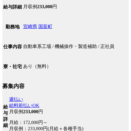
月収例
233,000
円
給与詳細
宮崎県
国富町
勤務地
自動車系工場 / 機械操作・製造補助 / 正社員
仕事内容
あり（無料）
寮・社宅
募集内容
週払い
給料前払いOK
給
月収例
233,000
円
与
詳
月給：172,000円～
細
月収例：233,000円(月給＋各種手当)