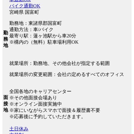
バイク通勤OK
宮崎県 国富町
勤務地：東諸県郡国富町
通勤方法：車/バイク
勤
最寄り駅：蓮ヶ池駅から車20分
務
※構内の（無料）駐車場利用OK
地
就業場所：勤務地、その他会社が指定する範囲
就業場所の変更範囲：会社の定めるすべてのオフィス
全国各地のキャリアセンター
面
※その他面接会場あり
接
※オンライン面接実施中
地
※家にいながらスマホで面接＆履歴書不要
※応募後に予約していただきます。
土日休み