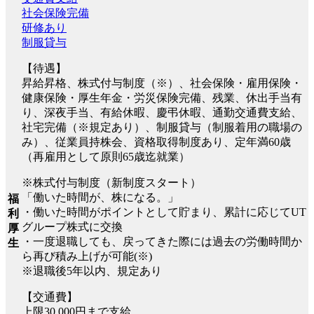
社会保険完備
研修あり
制服貸与
【待遇】
昇給昇格、株式付与制度（※）、社会保険・雇用保険・
健康保険・厚生年金・労災保険完備、残業、休出手当有
り、深夜手当、有給休暇、慶弔休暇、通勤交通費支給、
社宅完備（※規定あり）、制服貸与（制服着用の職場の
み）、従業員持株会、資格取得制度あり、定年満60歳
（再雇用として原則65歳迄就業）
※株式付与制度（新制度スタート）
「働いた時間が、株になる。」
福
・働いた時間がポイントとして貯まり、累計に応じてUT
利
グループ株式に交換
厚
・一度退職しても、戻ってきた際には過去の労働時間か
生
ら再び積み上げが可能(※)
※退職後5年以内、規定あり
【交通費】
上限30,000円まで支給