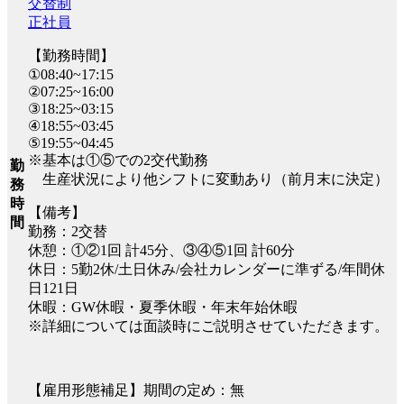
交替制
正社員
【勤務時間】
①08:40~17:15
②07:25~16:00
③18:25~03:15
④18:55~03:45
⑤19:55~04:45
※基本は①⑤での2交代勤務
勤
生産状況により他シフトに変動あり（前月末に決定）
務
時
【備考】
間
勤務：2交替
休憩：①②1回 計45分、③④⑤1回 計60分
休日：5勤2休/土日休み/会社カレンダーに準ずる/年間休
日121日
休暇：GW休暇・夏季休暇・年末年始休暇
※詳細については面談時にご説明させていただきます。
【雇用形態補足】期間の定め：無