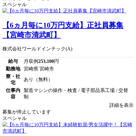
スペシャル
【6ヵ月毎に10万円支給】正社員募集
【宮崎市清武町】
株式会社ワールドインテック(A)
給与
月収例
253,100
円
勤務地
宮崎県 宮崎市
寮・社
あり（無料）
宅
仕事内
製造マシンの操作・検査 / 電子部品系工場 / 交替
容
制
詳細を表示
募集が停止しています
スペシャル