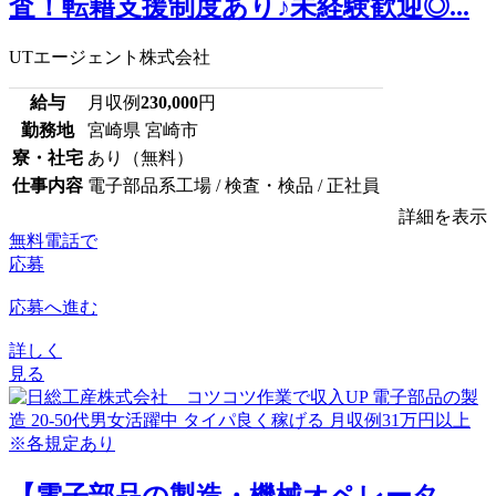
査！転籍支援制度あり♪未経験歓迎◎...
UTエージェント株式会社
給与
月収例
230,000
円
勤務地
宮崎県 宮崎市
寮・社宅
あり（無料）
仕事内容
電子部品系工場 / 検査・検品 / 正社員
詳細を表示
無料電話で
応募
応募へ進む
詳しく
見る
【電子部品の製造・機械オペレータ