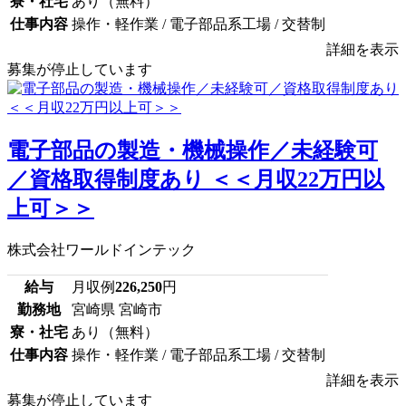
寮・社宅
あり（無料）
仕事内容
操作・軽作業 / 電子部品系工場 / 交替制
詳細を表示
募集が停止しています
電子部品の製造・機械操作／未経験可
／資格取得制度あり ＜＜月収22万円以
上可＞＞
株式会社ワールドインテック
給与
月収例
226,250
円
勤務地
宮崎県 宮崎市
寮・社宅
あり（無料）
仕事内容
操作・軽作業 / 電子部品系工場 / 交替制
詳細を表示
募集が停止しています