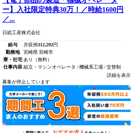
ー】入社限定特典30万！／時給1600円
／...
日総工産株式会社
給与
月収例
312,292
円
勤務地
宮崎県 宮崎市
寮・社宅
あり（無料）
仕事内容
組立・マシンオペレータ / 機械系工場 / 交替制
詳細を表示
募集が停止しています
おすすめ求人
\ 質問に答えて、
をチェック！ /