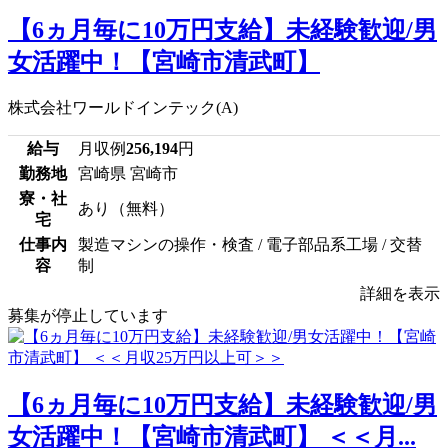
【6ヵ月毎に10万円支給】未経験歓迎/男
女活躍中！【宮崎市清武町】
株式会社ワールドインテック(A)
給与
月収例
256,194
円
勤務地
宮崎県 宮崎市
寮・社
あり（無料）
宅
仕事内
製造マシンの操作・検査 / 電子部品系工場 / 交替
容
制
詳細を表示
募集が停止しています
【6ヵ月毎に10万円支給】未経験歓迎/男
女活躍中！【宮崎市清武町】 ＜＜月...