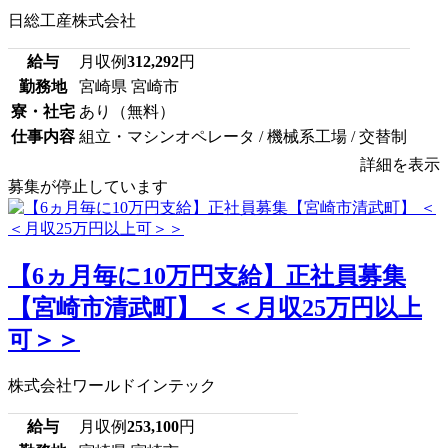
日総工産株式会社
給与
月収例
312,292
円
勤務地
宮崎県 宮崎市
寮・社宅
あり（無料）
仕事内容
組立・マシンオペレータ / 機械系工場 / 交替制
詳細を表示
募集が停止しています
【6ヵ月毎に10万円支給】正社員募集
【宮崎市清武町】 ＜＜月収25万円以上
可＞＞
株式会社ワールドインテック
給与
月収例
253,100
円