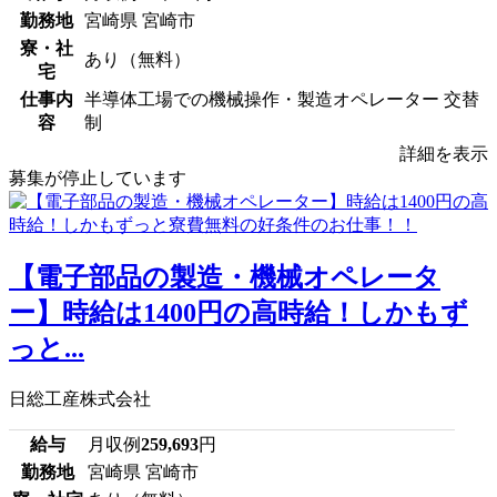
勤務地
宮崎県 宮崎市
寮・社
あり（無料）
宅
仕事内
半導体工場での機械操作・製造オペレーター 交替
容
制
詳細を表示
募集が停止しています
【電子部品の製造・機械オペレータ
ー】時給は1400円の高時給！しかもず
っと...
日総工産株式会社
給与
月収例
259,693
円
勤務地
宮崎県 宮崎市