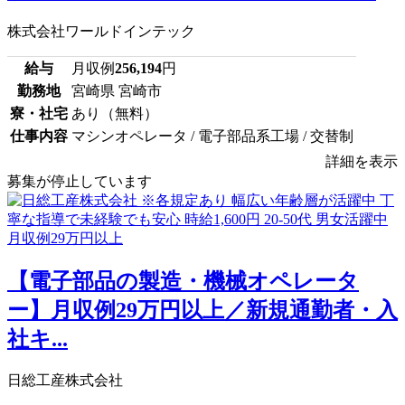
株式会社ワールドインテック
給与
月収例
256,194
円
勤務地
宮崎県 宮崎市
寮・社宅
あり（無料）
仕事内容
マシンオペレータ / 電子部品系工場 / 交替制
詳細を表示
募集が停止しています
【電子部品の製造・機械オペレータ
ー】月収例29万円以上／新規通勤者・入
社キ...
日総工産株式会社