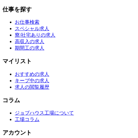
仕事を探す
お仕事検索
スペシャル求人
寮/社宅ありの求人
高収入の求人
期間工の求人
マイリスト
おすすめの求人
キープ中の求人
求人の閲覧履歴
コラム
ジョブハウス工場について
工場コラム
アカウント