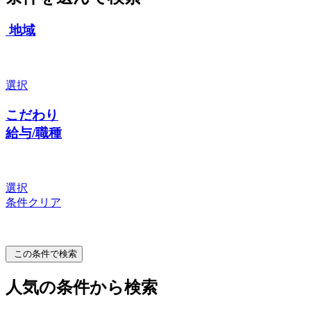
地域
選択
こだわり
給与/職種
選択
条件クリア
この条件で検索
人気の条件から検索