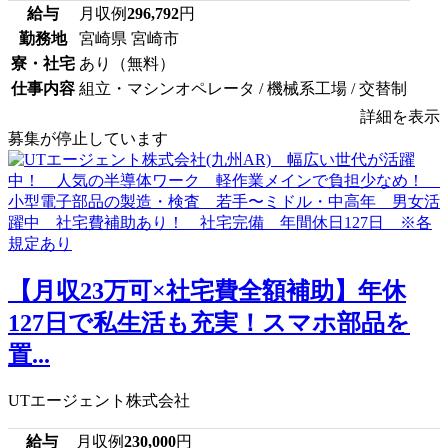
給与
月収例
296,792
円
勤務地
宮崎県 宮崎市
寮・社宅
あり（無料）
仕事内容
組立・マシンオペレータ / 機械系工場 / 交替制
詳細を表示
募集が停止しています
【月収23万可×社宅費全額補助】年休
127日で私生活も充実！スマホ部品を
置...
UTエージェント株式会社
給与
月収例
230,000
円