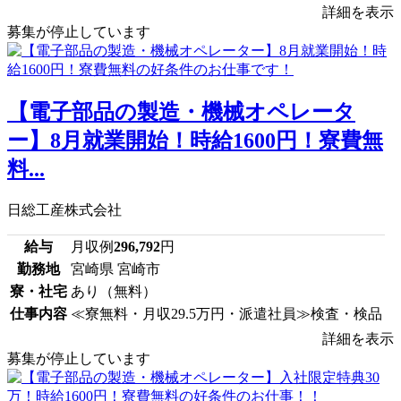
詳細を表示
募集が停止しています
【電子部品の製造・機械オペレータ
ー】8月就業開始！時給1600円！寮費無
料...
日総工産株式会社
給与
月収例
296,792
円
勤務地
宮崎県 宮崎市
寮・社宅
あり（無料）
仕事内容
≪寮無料・月収29.5万円・派遣社員≫検査・検品
詳細を表示
募集が停止しています