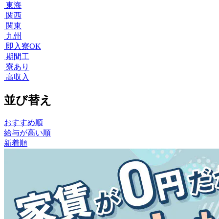
東海
関西
関東
九州
即入寮OK
期間工
寮あり
高収入
並び替え
おすすめ順
給与が高い順
新着順