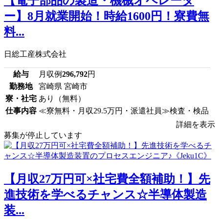
【電子部品の製造・機械オペレータ
ー】8月就業開始！時給1600円！寮費無
料...
日総工産株式会社
給与
月収例
296,792
円
勤務地
宮崎県 宮崎市
寮・社宅
あり（無料）
仕事内容
≪寮無料・月収29.5万円・派遣社員≫検査・検品
詳細を表示
募集が停止しています
【月収27万円可×社宅費全額補助！】先
進技術を学べるチャンス☆半導体製造
装...