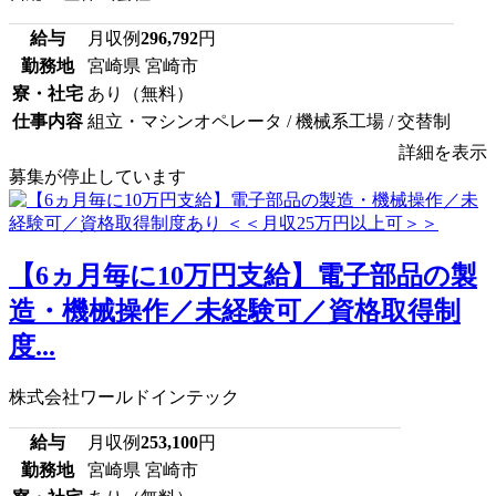
給与
月収例
296,792
円
勤務地
宮崎県 宮崎市
寮・社宅
あり（無料）
仕事内容
組立・マシンオペレータ / 機械系工場 / 交替制
詳細を表示
募集が停止しています
【6ヵ月毎に10万円支給】電子部品の製
造・機械操作／未経験可／資格取得制
度...
株式会社ワールドインテック
給与
月収例
253,100
円
勤務地
宮崎県 宮崎市