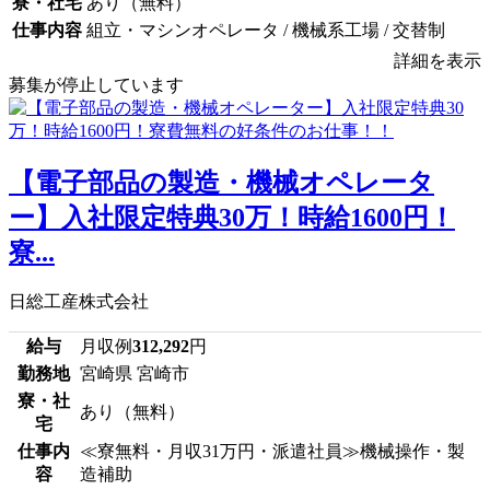
寮・社宅
あり（無料）
仕事内容
組立・マシンオペレータ / 機械系工場 / 交替制
詳細を表示
募集が停止しています
【電子部品の製造・機械オペレータ
ー】入社限定特典30万！時給1600円！
寮...
日総工産株式会社
給与
月収例
312,292
円
勤務地
宮崎県 宮崎市
寮・社
あり（無料）
宅
仕事内
≪寮無料・月収31万円・派遣社員≫機械操作・製
容
造補助