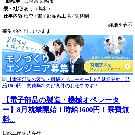
勤務地
宮崎県 宮崎市
寮・社宅
あり（無料）
仕事内容
検査 / 電子部品系工場 / 交替制
詳細を表示
募集が停止しています
【電子部品の製造・機械オペレータ
ー】8月就業開始！時給1600円！寮費無
料...
日総工産株式会社