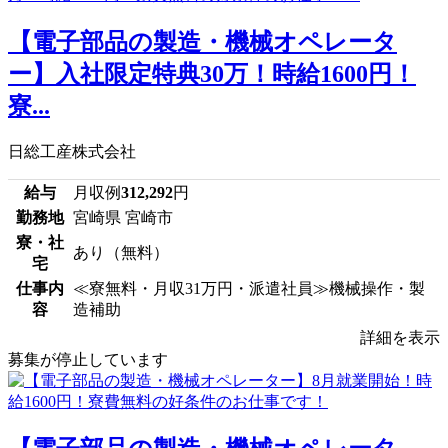
【電子部品の製造・機械オペレータ
ー】入社限定特典30万！時給1600円！
寮...
日総工産株式会社
給与
月収例
312,292
円
勤務地
宮崎県 宮崎市
寮・社
あり（無料）
宅
仕事内
≪寮無料・月収31万円・派遣社員≫機械操作・製
容
造補助
詳細を表示
募集が停止しています