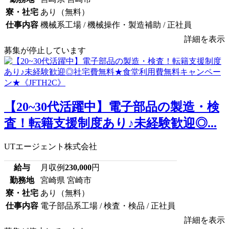
寮・社宅
あり（無料）
仕事内容
機械系工場 / 機械操作・製造補助 / 正社員
詳細を表示
募集が停止しています
【20~30代活躍中】電子部品の製造・検
査！転籍支援制度あり♪未経験歓迎◎...
UTエージェント株式会社
給与
月収例
230,000
円
勤務地
宮崎県 宮崎市
寮・社宅
あり（無料）
仕事内容
電子部品系工場 / 検査・検品 / 正社員
詳細を表示