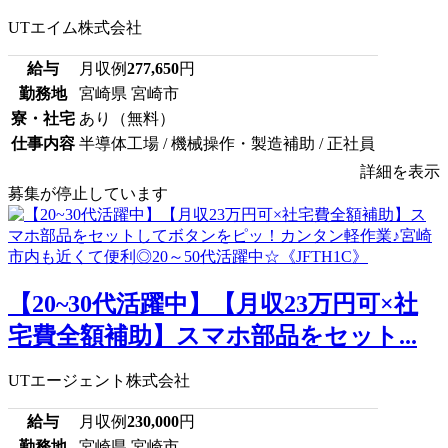
UTエイム株式会社
給与
月収例
277,650
円
勤務地
宮崎県 宮崎市
寮・社宅
あり（無料）
仕事内容
半導体工場 / 機械操作・製造補助 / 正社員
詳細を表示
募集が停止しています
【20~30代活躍中】【月収23万円可×社
宅費全額補助】スマホ部品をセット...
UTエージェント株式会社
給与
月収例
230,000
円
勤務地
宮崎県 宮崎市