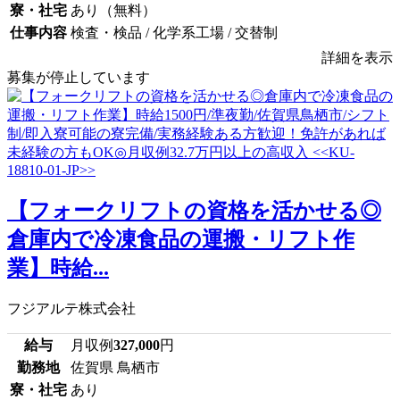
寮・社宅
あり（無料）
仕事内容
検査・検品 / 化学系工場 / 交替制
詳細を表示
募集が停止しています
【フォークリフトの資格を活かせる◎
倉庫内で冷凍食品の運搬・リフト作
業】時給...
フジアルテ株式会社
給与
月収例
327,000
円
勤務地
佐賀県 鳥栖市
寮・社宅
あり