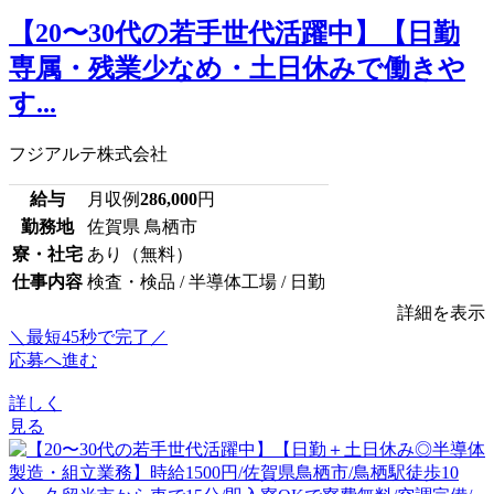
【20〜30代の若手世代活躍中】【日勤
専属・残業少なめ・土日休みで働きや
す...
フジアルテ株式会社
給与
月収例
286,000
円
勤務地
佐賀県 鳥栖市
寮・社宅
あり（無料）
仕事内容
検査・検品 / 半導体工場 / 日勤
詳細を表示
＼最短45秒で完了／
応募へ進む
詳しく
見る