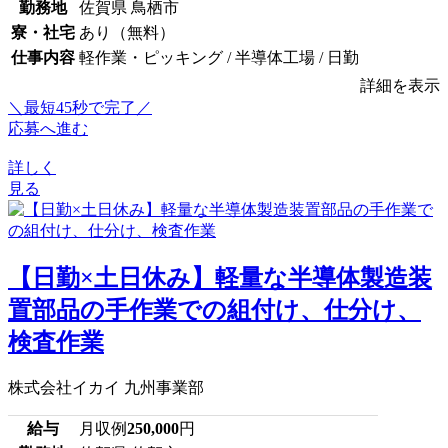
勤務地
佐賀県 鳥栖市
寮・社宅
あり（無料）
仕事内容
軽作業・ピッキング / 半導体工場 / 日勤
詳細を表示
＼最短45秒で完了／
応募へ進む
詳しく
見る
【日勤×土日休み】軽量な半導体製造装
置部品の手作業での組付け、仕分け、
検査作業
株式会社イカイ 九州事業部
給与
月収例
250,000
円