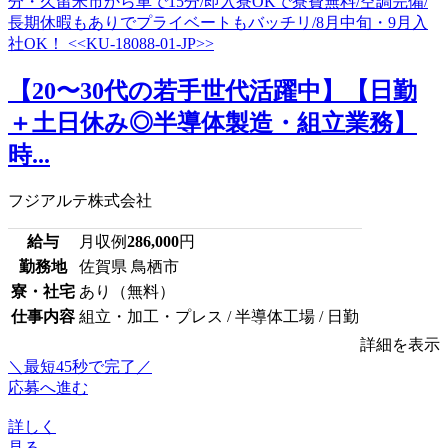
【20〜30代の若手世代活躍中】【日勤
＋土日休み◎半導体製造・組立業務】
時...
フジアルテ株式会社
給与
月収例
286,000
円
勤務地
佐賀県 鳥栖市
寮・社宅
あり（無料）
仕事内容
組立・加工・プレス / 半導体工場 / 日勤
詳細を表示
＼最短45秒で完了／
応募へ進む
詳しく
見る