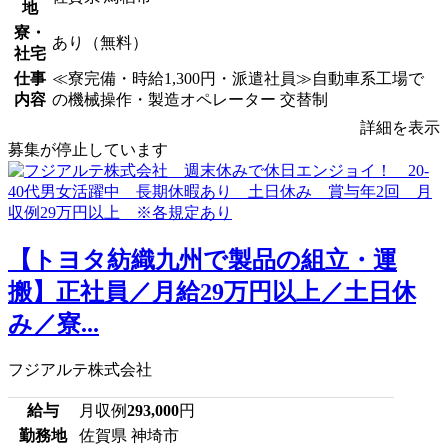
地
寮・
あり（無料）
社宅
仕事
≪寮完備・時給1,300円・派遣社員≫自動車系工場で
内容
の機械操作・製造オペレーター 交替制
詳細を表示
募集が停止しています
【トヨタ紡織九州で製品の組立・運
搬】正社員／月給29万円以上／土日休
み／寮...
フジアルテ株式会社
給与
月収例
293,000
円
勤務地
佐賀県 神埼市