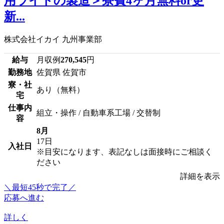
用ライトの製造＞寮費4ヶ月無料or更
新...
株式会社イカイ 九州事業部
給与
月収例
270,545
円
勤務地
佐賀県 佐賀市
寮・社
あり（無料）
宅
仕事内
組立・操作 / 自動車系工場 / 交替制
容
8月
17日
入社日
※目安になります、表記なしは面接時にご相談く
ださい
詳細を表示
＼最短45秒で完了／
応募へ進む
詳しく