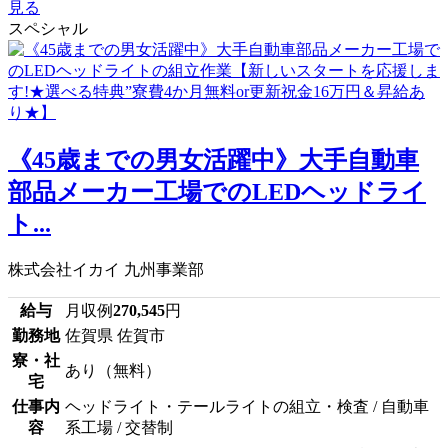
見る
スペシャル
《45歳までの男女活躍中》大手自動車
部品メーカー工場でのLEDヘッドライ
ト...
株式会社イカイ 九州事業部
給与
月収例
270,545
円
勤務地
佐賀県 佐賀市
寮・社
あり（無料）
宅
仕事内
ヘッドライト・テールライトの組立・検査 / 自動車
容
系工場 / 交替制