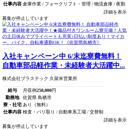
仕事内容
倉庫作業 / フォークリフト・管理 / 物流倉庫 / 夜勤
詳細を表示
募集が停止しています
入社キャンペーン中 6/末迄寮費無料！
自動車部品軽作業・未経験者大活躍中...
株式会社ブラステック 久留米営業所
給与
月収例
250,000
円
勤務地
佐賀県 鳥栖市
寮・社宅
あり（無料）
仕事内容
検査・バリ取り / 自動車系工場 / 交替制
詳細を表示
募集が停止しています