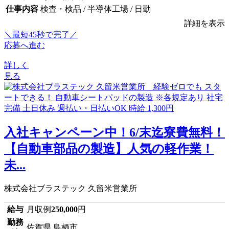
仕事内容
検査・検品 / 半導体工場 / 日勤
詳細を表示
＼最短45秒で完了／
応募へ進む
詳しく
見る
入社キャンペーン中！6/末迄寮費無料！
【自動車部品の製造】人気の軽作業！
未...
株式会社ブラステック 久留米営業所
給与
月収例
250,000
円
勤務
佐賀県 鳥栖市