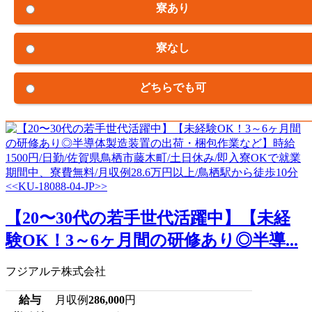
寮あり
寮なし
どちらでも可
【20〜30代の若手世代活躍中】【未経
験OK！3～6ヶ月間の研修あり◎半導...
フジアルテ株式会社
給与
月収例
286,000
円