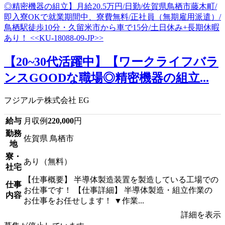
【20~30代活躍中】【ワークライフバラ
ンスGOODな職場◎精密機器の組立...
フジアルテ株式会社 EG
給与
月収例
220,000
円
勤務
佐賀県 鳥栖市
地
寮・
あり（無料）
社宅
【仕事概要】 半導体製造装置を製造している工場での
仕事
お仕事です！ 【仕事詳細】 半導体製造・組立作業の
内容
お仕事をお任せします！ ▼作業...
詳細を表示