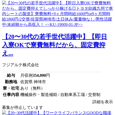
【20〜30代の若手世代活躍中】【即日
入寮OKで寮費無料だから、固定費抑
え...
フジアルテ株式会社
給与
月収例
354,000
円
勤務地
佐賀県 神埼市
寮・社宅
あり（無料）
仕事内容
機械操作・製造補助 / 自動車系工場 / 交替制
詳細を表示
募集が停止しています