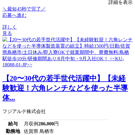
詳細を表示
＼最短45秒で完了／
応募へ進む
詳しく
見る
【20〜30代の若手世代活躍中】【未経
験歓迎！六角レンチなどを使った半導
体...
フジアルテ株式会社
給与
月収例
286,000
円
勤務地
佐賀県 鳥栖市