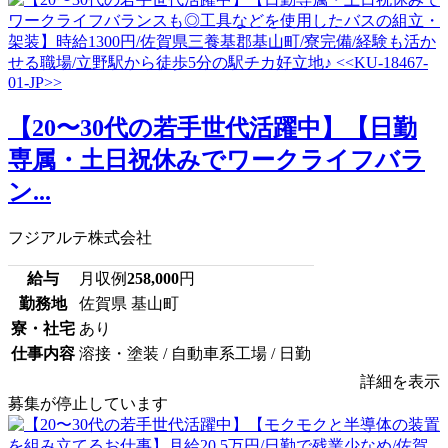
【20〜30代の若手世代活躍中】【日勤
専属・土日祝休みでワークライフバラ
ン...
フジアルテ株式会社
給与
月収例
258,000
円
勤務地
佐賀県 基山町
寮・社宅
あり
仕事内容
溶接・塗装 / 自動車系工場 / 日勤
詳細を表示
募集が停止しています