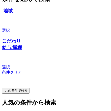
地域
選択
こだわり
給与/職種
選択
条件クリア
この条件で検索
人気の条件から検索