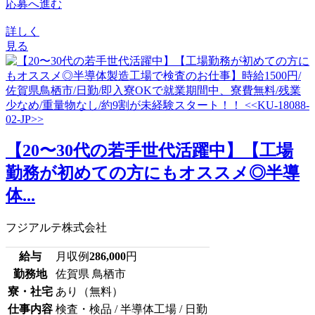
応募へ進む
詳しく
見る
【20〜30代の若手世代活躍中】【工場
勤務が初めての方にもオススメ◎半導
体...
フジアルテ株式会社
給与
月収例
286,000
円
勤務地
佐賀県 鳥栖市
寮・社宅
あり（無料）
仕事内容
検査・検品 / 半導体工場 / 日勤