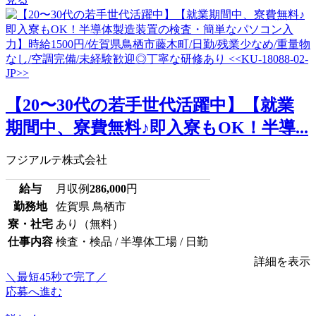
【20〜30代の若手世代活躍中】【就業
期間中、寮費無料♪即入寮もOK！半導...
フジアルテ株式会社
給与
月収例
286,000
円
勤務地
佐賀県 鳥栖市
寮・社宅
あり（無料）
仕事内容
検査・検品 / 半導体工場 / 日勤
詳細を表示
＼最短45秒で完了／
応募へ進む