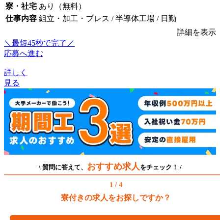
寮・社宅
あり（無料）
仕事内容
組立・加工・プレス / 半導体工場 / 日勤
詳細を表示
＼最短45秒で完了／
応募へ進む
詳しく
見る
おすすめ求人
\ 質問に答えて、
をチェック！ /
1 / 4
寮付きの求人をお探しですか？