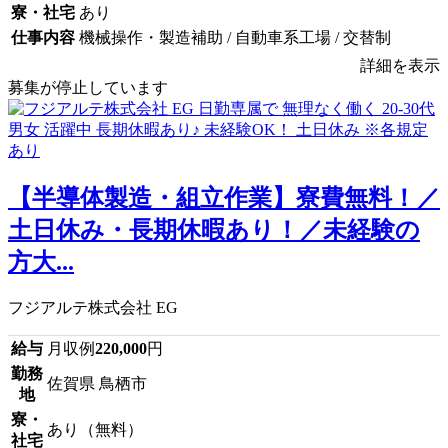
寮・社宅
あり
仕事内容
機械操作・製造補助 / 自動車系工場 / 交替制
詳細を表示
募集が停止しています
【半導体製造・組立作業】寮費無料！／
土日休み・長期休暇あり！／未経験の
方大...
フジアルテ株式会社 EG
給与
月収例
220,000
円
勤務
佐賀県 鳥栖市
地
寮・
あり（無料）
社宅