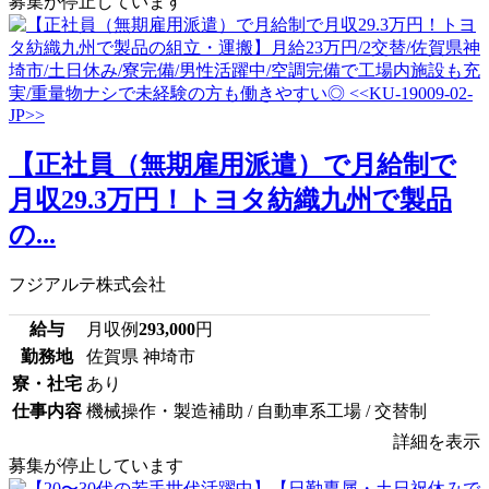
募集が停止しています
【正社員（無期雇用派遣）で月給制で
月収29.3万円！トヨタ紡織九州で製品
の...
フジアルテ株式会社
給与
月収例
293,000
円
勤務地
佐賀県 神埼市
寮・社宅
あり
仕事内容
機械操作・製造補助 / 自動車系工場 / 交替制
詳細を表示
募集が停止しています