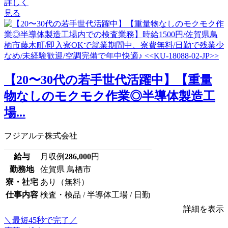
詳しく
見る
【20〜30代の若手世代活躍中】【重量
物なしのモクモク作業◎半導体製造工
場...
フジアルテ株式会社
給与
月収例
286,000
円
勤務地
佐賀県 鳥栖市
寮・社宅
あり（無料）
仕事内容
検査・検品 / 半導体工場 / 日勤
詳細を表示
＼最短45秒で完了／