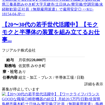
【20〜30代の若手世代活躍中】【モク
モクと半導体の装置を組み立てるお仕
事...
フジアルテ株式会社
給与
月収例
220,000
円
勤務地
佐賀県 みやき町
寮・社宅
あり
仕事内容
組立・加工・プレス / 半導体工場 / 日勤
詳細を表示
募集が停止しています