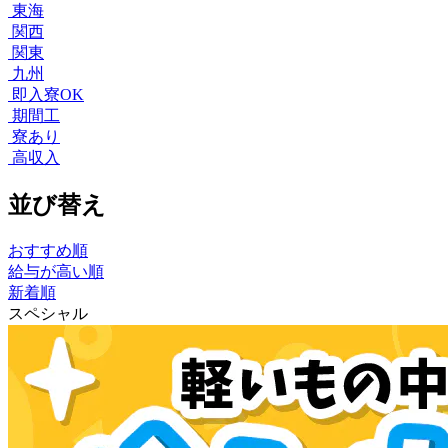
東海
関西
関東
九州
即入寮OK
期間工
寮あり
高収入
並び替え
おすすめ順
給与が高い順
新着順
スペシャル