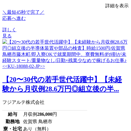
詳細を表示
＼最短45秒で完了／
応募へ進む
詳しく
見る
【20〜30代の若手世代活躍中】【未経
験から月収例28.6万円◎組立後の半...
フジアルテ株式会社
給与
月収例
286,000
円
勤務地
佐賀県 鳥栖市
寮・社宅
あり（無料）