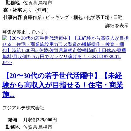
勤務地
佐賀県 鳥栖市
寮・社宅
あり（無料）
仕事内容
倉庫作業 / ピッキング・梱包 / 化学系工場 / 日勤
詳細を表示
募集が停止しています
【20〜30代の若手世代活躍中】【未経
験から高収入が目指せる！住宅・商業
施...
フジアルテ株式会社
給与
月収例
325,000
円
勤務地
佐賀県 鳥栖市