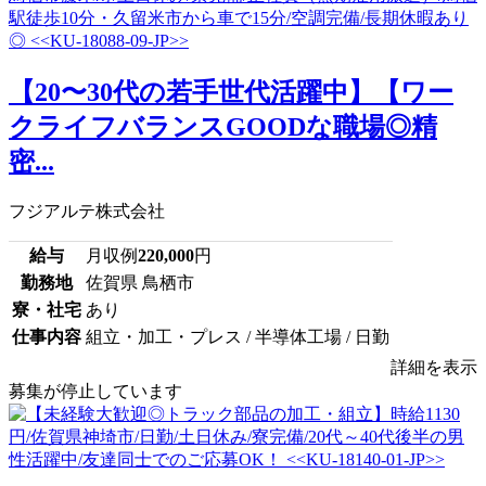
【20〜30代の若手世代活躍中】【ワー
クライフバランスGOODな職場◎精
密...
フジアルテ株式会社
給与
月収例
220,000
円
勤務地
佐賀県 鳥栖市
寮・社宅
あり
仕事内容
組立・加工・プレス / 半導体工場 / 日勤
詳細を表示
募集が停止しています