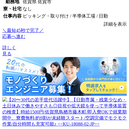
勤務地
佐賀県 佐賀市
寮・社宅
なし
仕事内容
ピッキング・取り付け / 半導体工場 / 日勤
詳細を表示
＼最短45秒で完了／
応募へ進む
詳しく
見る