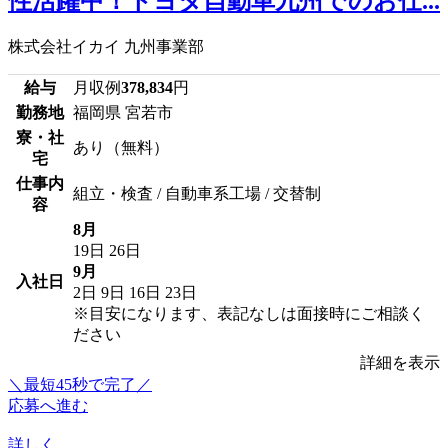
性活躍中！トヨタ自動車九州でのお仕...
株式会社イカイ 九州事業部
給与
月収例
378,834
円
勤務地
福岡県 宮若市
寮・社
あり（無料）
宅
仕事内
組立・検査 / 自動車系工場 / 交替制
容
8月
19日
26日
9月
入社日
2日
9日
16日
23日
※目安になります、表記なしは面接時にご相談く
ださい
詳細を表示
＼最短45秒で完了／
応募へ進む
詳しく