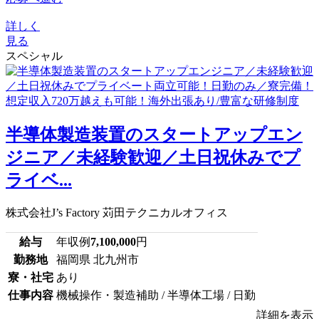
詳しく
見る
スペシャル
半導体製造装置のスタートアップエン
ジニア／未経験歓迎／土日祝休みでプ
ライベ...
株式会社J’s Factory 苅田テクニカルオフィス
給与
年収例
7,100,000
円
勤務地
福岡県 北九州市
寮・社宅
あり
仕事内容
機械操作・製造補助 / 半導体工場 / 日勤
詳細を表示