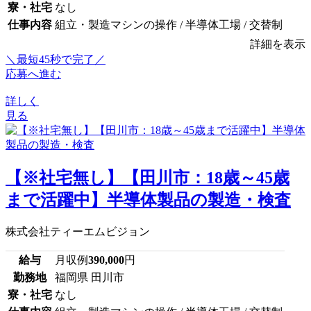
寮・社宅
なし
仕事内容
組立・製造マシンの操作 / 半導体工場 / 交替制
詳細を表示
＼最短45秒で完了／
応募へ進む
詳しく
見る
【※社宅無し】【田川市：18歳～45歳
まで活躍中】半導体製品の製造・検査
株式会社ティーエムビジョン
給与
月収例
390,000
円
勤務地
福岡県 田川市
寮・社宅
なし