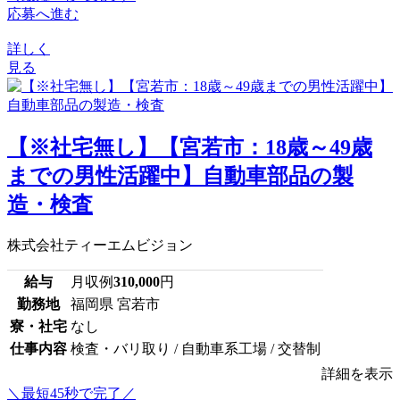
応募へ進む
詳しく
見る
【※社宅無し】【宮若市：18歳～49歳
までの男性活躍中】自動車部品の製
造・検査
株式会社ティーエムビジョン
給与
月収例
310,000
円
勤務地
福岡県 宮若市
寮・社宅
なし
仕事内容
検査・バリ取り / 自動車系工場 / 交替制
詳細を表示
＼最短45秒で完了／