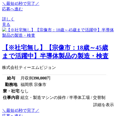
＼最短45秒で完了／
応募へ進む
詳しく
見る
【※社宅無し】【宗像市：18歳～45歳
まで活躍中】半導体製品の製造・検査
株式会社ティーエムビジョン
給与
月収例
390,000
円
勤務地
福岡県 宗像市
寮・社宅
なし
仕事内容
組立・製造マシンの操作 / 半導体工場 / 交替制
詳細を表示
＼最短45秒で完了／
応募へ進む