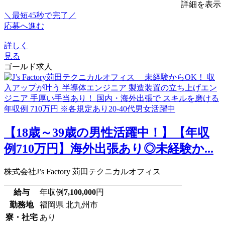
詳細を表示
＼最短45秒で完了／
応募へ進む
詳しく
見る
ゴールド求人
【18歳～39歳の男性活躍中！】【年収
例710万円】海外出張あり◎未経験か...
株式会社J’s Factory 苅田テクニカルオフィス
給与
年収例
7,100,000
円
勤務地
福岡県 北九州市
寮・社宅
あり