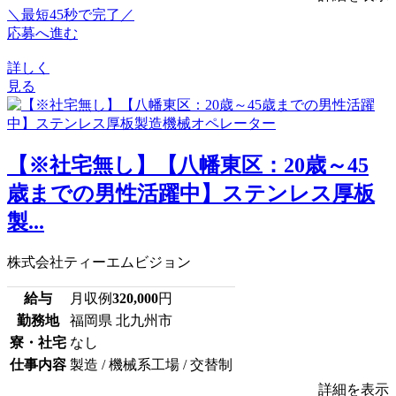
＼最短45秒で完了／
応募へ進む
詳しく
見る
【※社宅無し】【八幡東区：20歳～45
歳までの男性活躍中】ステンレス厚板
製...
株式会社ティーエムビジョン
給与
月収例
320,000
円
勤務地
福岡県 北九州市
寮・社宅
なし
仕事内容
製造 / 機械系工場 / 交替制
詳細を表示