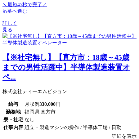
＼最短45秒で完了／
応募へ進む
詳しく
見る
【※社宅無し】【直方市：18歳～45歳
までの男性活躍中】半導体製造装置オ
ペ...
株式会社ティーエムビジョン
給与
月収例
330,000
円
勤務地
福岡県 直方市
寮・社宅
なし
仕事内容
組立・製造マシンの操作 / 半導体工場 / 日勤
詳細を表示