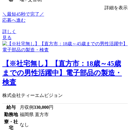
詳細を表示
＼最短45秒で完了／
応募へ進む
詳しく
見る
【※社宅無し】【直方市：18歳～45歳
までの男性活躍中】電子部品の製造・
検査
株式会社ティーエムビジョン
給与
月収例
330,000
円
勤務地
福岡県 直方市
寮・社
なし
宅