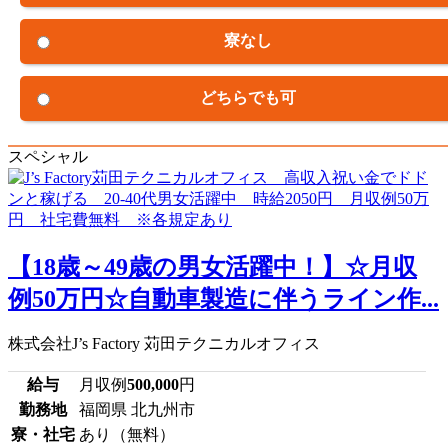
寮なし
どちらでも可
スペシャル
【18歳～49歳の男女活躍中！】☆月収
例50万円☆自動車製造に伴うライン作...
株式会社J’s Factory 苅田テクニカルオフィス
給与
月収例
500,000
円
勤務地
福岡県 北九州市
寮・社宅
あり（無料）