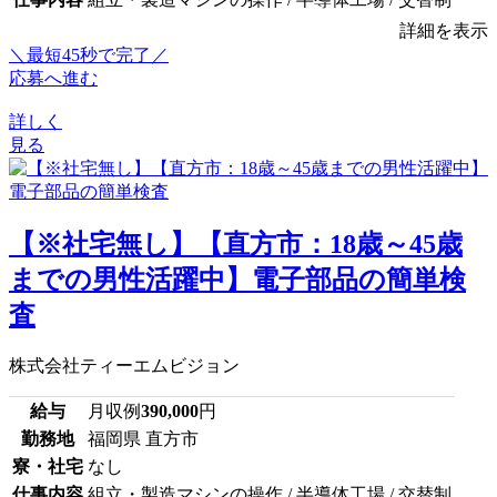
詳細を表示
＼最短45秒で完了／
応募へ進む
詳しく
見る
【※社宅無し】【直方市：18歳～45歳
までの男性活躍中】電子部品の簡単検
査
株式会社ティーエムビジョン
給与
月収例
390,000
円
勤務地
福岡県 直方市
寮・社宅
なし
仕事内容
組立・製造マシンの操作 / 半導体工場 / 交替制