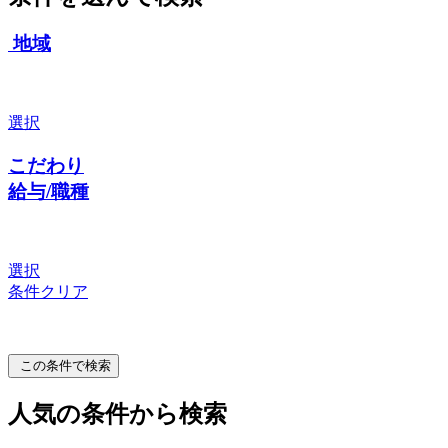
地域
選択
こだわり
給与/職種
選択
条件クリア
この条件で検索
人気の条件から検索