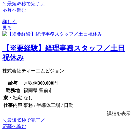
＼最短45秒で完了／
応募へ進む
詳しく
見る
【※要経験】経理事務スタッフ／土日
祝休み
株式会社ティーエムビジョン
給与
月収例
300,000
円
勤務地
福岡県 豊前市
寮・社宅
なし
仕事内容
事務 / 半導体工場 / 日勤
詳細を表示
＼最短45秒で完了／
応募へ進む