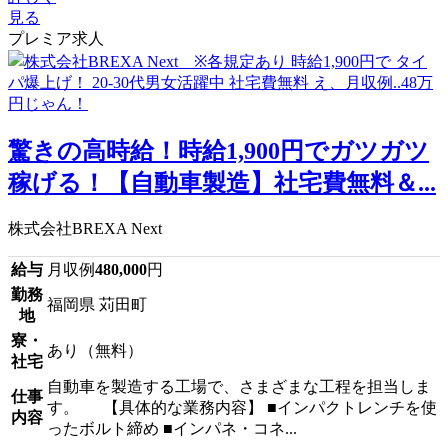
見る
プレミア求人
驚きの高時給！時給1,900円でガツガツ
稼げる！【自動車製造】社宅費無料＆...
株式会社BREXA Next
給与
月収例
480,000
円
勤務
福岡県 苅田町
地
寮・
あり（無料）
社宅
自動車を製造する工場で、さまざまな工程を担当しま
仕事
す。 【具体的な業務内容】 ■インパクトレンチを使
内容
ったボルト締め ■インパネ・コネ...