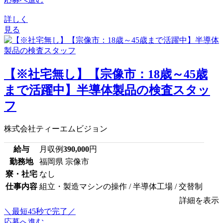
詳しく
見る
【※社宅無し】【宗像市：18歳～45歳
まで活躍中】半導体製品の検査スタッ
フ
株式会社ティーエムビジョン
給与
月収例
390,000
円
勤務地
福岡県 宗像市
寮・社宅
なし
仕事内容
組立・製造マシンの操作 / 半導体工場 / 交替制
詳細を表示
＼最短45秒で完了／
応募へ進む