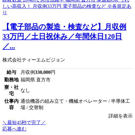
【電子部品の製造・検査など】月収例
33万円／土日祝休み／年間休日120日
／...
株式会社ティーエムビジョン
給与
月収例
330,000
円
勤務地
福岡県 直方市
寮・社
なし
宅
仕事内
通信機器の組み立て・機械オペレーター / 半導体工
容
場 / 交替制
詳細を表示
＼最短45秒で完了／
応募へ進む