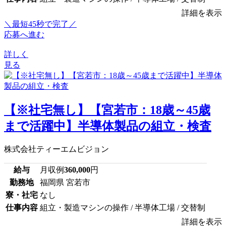
詳細を表示
＼最短45秒で完了／
応募へ進む
詳しく
見る
【※社宅無し】【宮若市：18歳～45歳
まで活躍中】半導体製品の組立・検査
株式会社ティーエムビジョン
給与
月収例
360,000
円
勤務地
福岡県 宮若市
寮・社宅
なし
仕事内容
組立・製造マシンの操作 / 半導体工場 / 交替制
詳細を表示