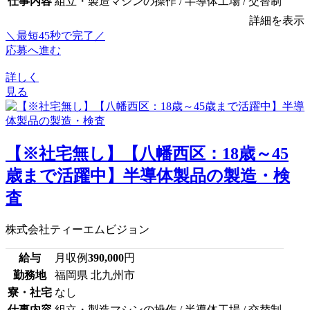
仕事内容
組立・製造マシンの操作 / 半導体工場 / 交替制
詳細を表示
＼最短45秒で完了／
応募へ進む
詳しく
見る
【※社宅無し】【八幡西区：18歳～45
歳まで活躍中】半導体製品の製造・検
査
株式会社ティーエムビジョン
給与
月収例
390,000
円
勤務地
福岡県 北九州市
寮・社宅
なし
仕事内容
組立・製造マシンの操作 / 半導体工場 / 交替制