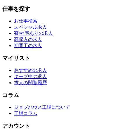
仕事を探す
お仕事検索
スペシャル求人
寮/社宅ありの求人
高収入の求人
期間工の求人
マイリスト
おすすめの求人
キープ中の求人
求人の閲覧履歴
コラム
ジョブハウス工場について
工場コラム
アカウント