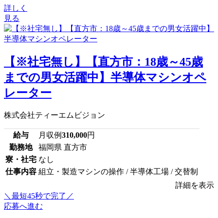
詳しく
見る
【※社宅無し】【直方市：18歳～45歳
までの男女活躍中】半導体マシンオペ
レーター
株式会社ティーエムビジョン
給与
月収例
310,000
円
勤務地
福岡県 直方市
寮・社宅
なし
仕事内容
組立・製造マシンの操作 / 半導体工場 / 交替制
詳細を表示
＼最短45秒で完了／
応募へ進む