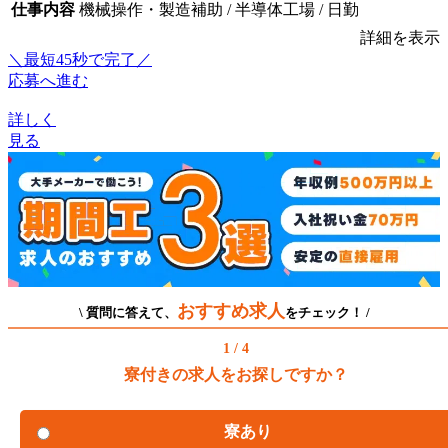
仕事内容
機械操作・製造補助 / 半導体工場 / 日勤
詳細を表示
＼最短45秒で完了／
応募へ進む
詳しく
見る
おすすめ求人
\ 質問に答えて、
をチェック！ /
1 / 4
寮付きの求人をお探しですか？
寮あり