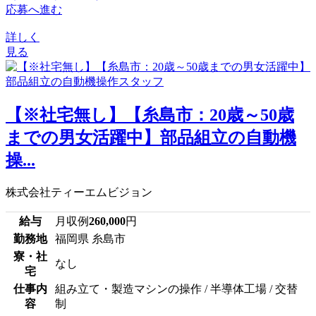
応募へ進む
詳しく
見る
【※社宅無し】【糸島市：20歳～50歳
までの男女活躍中】部品組立の自動機
操...
株式会社ティーエムビジョン
給与
月収例
260,000
円
勤務地
福岡県 糸島市
寮・社
なし
宅
仕事内
組み立て・製造マシンの操作 / 半導体工場 / 交替
容
制