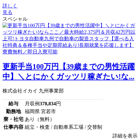
詳しく
見る
スペシャル
更新手当100万円【39歳までの男性活躍
中】＼とにかくガッツリ稼ぎたい!な...
株式会社イカイ 九州事業部
給与
月収例
378,834
円
勤務地
福岡県 宮若市
寮・社宅
あり（無料）
仕事内容
組立・検査 / 自動車系工場 / 交替制
詳細を表示