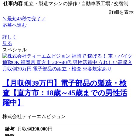
仕事内容
組立・製造マシンの操作 / 自動車系工場 / 交替制
詳細を表示
＼最短45秒で完了／
応募へ進む
詳しく
見る
スペシャル
【月収例39万円】電子部品の製造・検
査【直方市：18歳～45歳までの男性活
躍中】
株式会社ティーエムビジョン
給与
月収例
390,000
円