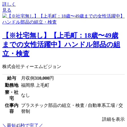
詳しく
見る
【※社宅無し】【上毛町：18歳〜49歳
までの女性活躍中】ハンドル部品の組
立・検査
株式会社ティーエムビジョン
給与
月収例
310,000
円
勤務地
福岡県 上毛町
寮・社
なし
宅
仕事内
プラスチック部品の組立・検査 / 自動車系工場 / 交
容
替制
詳細を表示
＼最短45秒で完了／