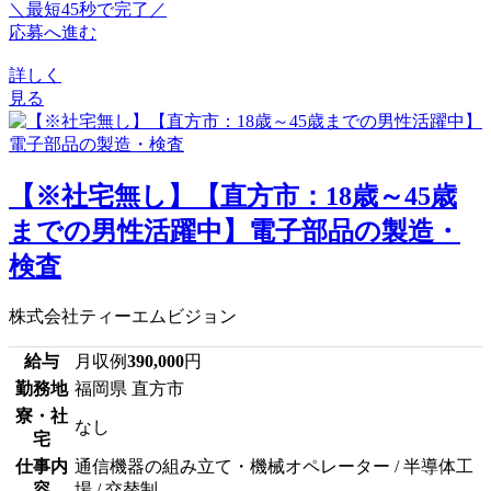
＼最短45秒で完了／
応募へ進む
詳しく
見る
【※社宅無し】【直方市：18歳～45歳
までの男性活躍中】電子部品の製造・
検査
株式会社ティーエムビジョン
給与
月収例
390,000
円
勤務地
福岡県 直方市
寮・社
なし
宅
仕事内
通信機器の組み立て・機械オペレーター / 半導体工
容
場 / 交替制