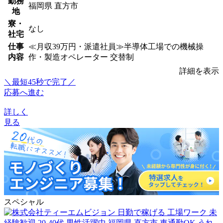
勤務
福岡県 直方市
地
寮・
なし
社宅
仕事
≪月収39万円・派遣社員≫半導体工場での機械操
内容
作・製造オペレーター 交替制
詳細を表示
＼最短45秒で完了／
応募へ進む
詳しく
見る
スペシャル