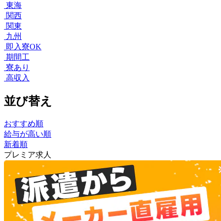
東海
関西
関東
九州
即入寮OK
期間工
寮あり
高収入
並び替え
おすすめ順
給与が高い順
新着順
プレミア求人