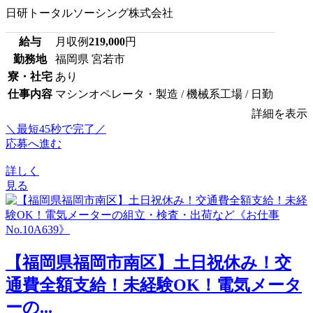
日研トータルソーシング株式会社
給与
月収例
219,000
円
勤務地
福岡県 宮若市
寮・社宅
あり
仕事内容
マシンオペレータ・製造 / 機械系工場 / 日勤
詳細を表示
＼最短45秒で完了／
応募へ進む
詳しく
見る
【福岡県福岡市南区】土日祝休み！交
通費全額支給！未経験OK！電気メータ
ーの...