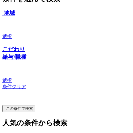
地域
選択
こだわり
給与/職種
選択
条件クリア
この条件で検索
人気の条件から検索