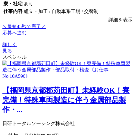
寮・社宅
あり
仕事内容
組立・加工 / 自動車系工場 / 交替制
詳細を表示
＼最短45秒で完了／
応募へ進む
詳しく
見る
スペシャル
【福岡県京都郡苅田町】未経験OK！寮
完備！特殊車両製造に伴う金属部品製
作・...
日研トータルソーシング株式会社