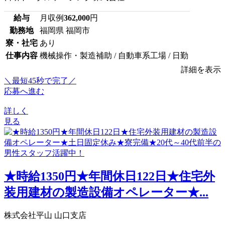
給与
月収例
362,000
円
勤務地
福岡県 福岡市
寮・社宅
あり
仕事内容
機械操作・製造補助 / 自動車系工場 / 日勤
詳細を表示
＼最短45秒で完了／
応募へ進む
詳しく
見る
★時給1350円★年間休日122日★住宅外
装用建材の製造設備オペレーター★...
株式会社平山 山口支店