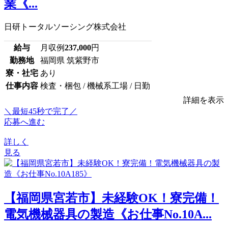
業《...
日研トータルソーシング株式会社
給与
月収例
237,000
円
勤務地
福岡県 筑紫野市
寮・社宅
あり
仕事内容
検査・梱包 / 機械系工場 / 日勤
詳細を表示
＼最短45秒で完了／
応募へ進む
詳しく
見る
【福岡県宮若市】未経験OK！寮完備！
電気機械器具の製造《お仕事No.10A...