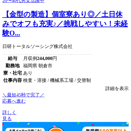
【金型の製造】個室寮あり◎／土日休
みでオフも充実♪／挑戦しやすい！未経
験O...
日研トータルソーシング株式会社
給与
月収例
244,000
円
勤務地
福岡県 朝倉市
寮・社宅
あり
仕事内容
検査・溶接 / 機械系工場 / 交替制
詳細を表示
＼最短45秒で完了／
応募へ進む
詳しく
見る