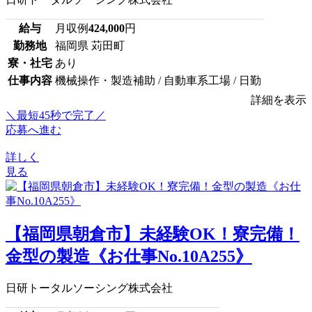
給与
月収例
424,000
円
勤務地
福岡県 苅田町
寮・社宅
あり
仕事内容
機械操作・製造補助 / 自動車系工場 / 日勤
詳細を表示
＼最短45秒で完了／
応募へ進む
詳しく
見る
【福岡県朝倉市】未経験OK！寮完備！
金型の製造《お仕事No.10A255》
日研トータルソーシング株式会社