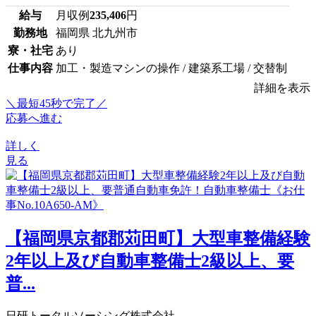
給与
月収例
235,406
円
勤務地
福岡県 北九州市
寮・社宅
あり
仕事内容
加工・製造マシンの操作 / 建築系工場 / 交替制
詳細を表示
＼最短45秒で完了／
応募へ進む
詳しく
見る
【福岡県京都郡苅田町】大型車整備経験
2年以上及び自動車整備士2級以上、要
普...
日研トータルソーシング株式会社