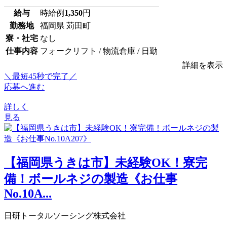
給与
時給例
1,350
円
勤務地
福岡県 苅田町
寮・社宅
なし
仕事内容
フォークリフト / 物流倉庫 / 日勤
詳細を表示
＼最短45秒で完了／
応募へ進む
詳しく
見る
【福岡県うきは市】未経験OK！寮完
備！ボールネジの製造《お仕事
No.10A...
日研トータルソーシング株式会社