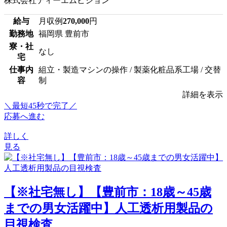
株式会社ティーエムビジョン
給与
月収例
270,000
円
勤務地
福岡県 豊前市
寮・社
なし
宅
仕事内
組立・製造マシンの操作 / 製薬化粧品系工場 / 交替
容
制
詳細を表示
＼最短45秒で完了／
応募へ進む
詳しく
見る
【※社宅無し】【豊前市：18歳～45歳
までの男女活躍中】人工透析用製品の
目視検査