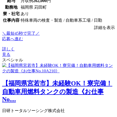
給与
月収例
262,000
円
勤務地
福岡県 苅田町
寮・社宅
あり
仕事内容
特殊車両の検査・製造 / 自動車系工場 / 日勤
詳細を表示
＼最短45秒で完了／
応募へ進む
詳しく
見る
スペシャル
【福岡県宮若市】未経験OK！寮完備！
自動車用燃料タンクの製造《お仕事
No....
日研トータルソーシング株式会社