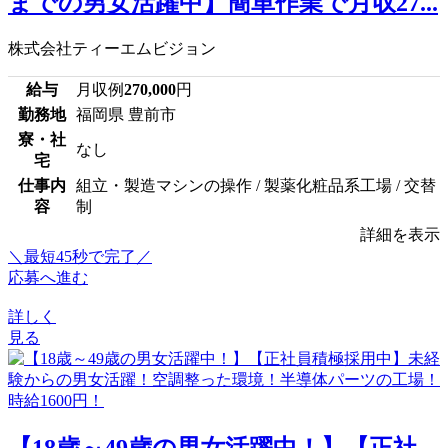
までの男女活躍中】簡単作業で月収27...
株式会社ティーエムビジョン
給与
月収例
270,000
円
勤務地
福岡県 豊前市
寮・社
なし
宅
仕事内
組立・製造マシンの操作 / 製薬化粧品系工場 / 交替
容
制
詳細を表示
＼最短45秒で完了／
応募へ進む
詳しく
見る
【18歳～49歳の男女活躍中！】【正社