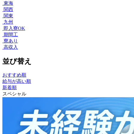
東海
関西
関東
九州
即入寮OK
期間工
寮あり
高収入
並び替え
おすすめ順
給与が高い順
新着順
スペシャル