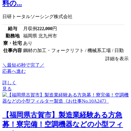
料の...
日研トータルソーシング株式会社
給与
月収例
222,000
円
勤務地
福岡県 北九州市
寮・社宅
あり
仕事内容
鋼材の加工・フォークリフト / 機械系工場 / 日勤
詳細を表示
＼最短45秒で完了／
応募へ進む
詳しく
見る
【福岡県古賀市】製造業経験ある方急
募！寮完備！空調機器などの小型フィ