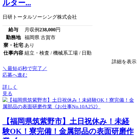
ルター...
日研トータルソーシング株式会社
給与
月収例
238,000
円
勤務地
福岡県 古賀市
寮・社宅
あり
仕事内容
組立・検査 / 機械系工場 / 日勤
詳細を表示
＼最短45秒で完了／
応募へ進む
詳しく
見る
【福岡県筑紫野市】土日祝休み！未経
験OK！寮完備！金属部品の表面研磨作