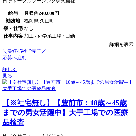
日研トータルソーシング株式会社
給与
月収例
240,000
円
勤務地
福岡県 久山町
寮・社宅
なし
仕事内容
加工 / 化学系工場 / 日勤
詳細を表示
＼最短45秒で完了／
応募へ進む
詳しく
見る
【※社宅無し】【豊前市：18歳～45歳
までの男女活躍中】大手工場での医療
品検査