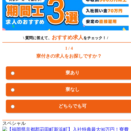
おすすめ求人
\ 質問に答えて、
をチェック！ /
1 / 4
寮付きの求人をお探しですか？
寮あり
寮なし
どちらでも可
スペシャル