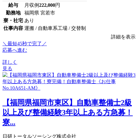
給与
月収例
222,000
円
勤務地
福岡県 宮若市
寮・社宅
あり
仕事内容
運搬 / 自動車系工場 / 交替制
詳細を表示
＼最短45秒で完了／
応募へ進む
詳しく
見る
【福岡県福岡市東区】自動車整備士2級
以上及び整備経験3年以上ある方急募！
寮...
日研トータルソーシング株式会社