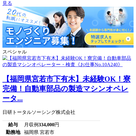
見る
スペシャル
【福岡県宮若市下有木】未経験OK！寮
完備！自動車部品の製造マシンオペレ
ータ...
日研トータルソーシング株式会社
給与
月収例
334,000
円
勤務地
福岡県 宮若市