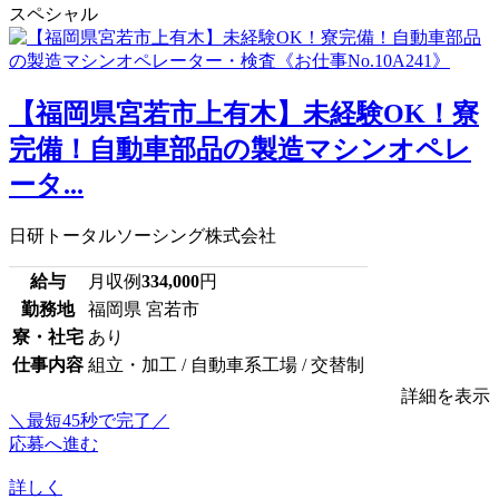
スペシャル
【福岡県宮若市上有木】未経験OK！寮
完備！自動車部品の製造マシンオペレ
ータ...
日研トータルソーシング株式会社
給与
月収例
334,000
円
勤務地
福岡県 宮若市
寮・社宅
あり
仕事内容
組立・加工 / 自動車系工場 / 交替制
詳細を表示
＼最短45秒で完了／
応募へ進む
詳しく