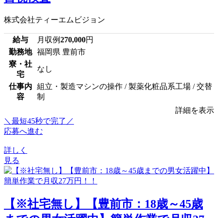
株式会社ティーエムビジョン
給与
月収例
270,000
円
勤務地
福岡県 豊前市
寮・社
なし
宅
仕事内
組立・製造マシンの操作 / 製薬化粧品系工場 / 交替
容
制
詳細を表示
＼最短45秒で完了／
応募へ進む
詳しく
見る
【※社宅無し】【豊前市：18歳～45歳