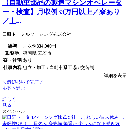
【自動車部品の製造マシンオペレータ
ー・検査】月収例33万円以上／寮あり
／土...
日研トータルソーシング株式会社
給与
月収例
334,000
円
勤務地
福岡県 宮若市
寮・社宅
あり
仕事内容
組立・加工 / 自動車系工場 / 交替制
詳細を表示
＼最短45秒で完了／
応募へ進む
詳しく
見る
スペシャル