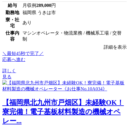
給与
月収例
289,000
円
勤務地
福岡県 うきは市
寮・社
あり
宅
仕事内
マシンオペレータ・物流業務 / 機械系工場 / 交替
容
制
詳細を表示
＼最短45秒で完了／
応募へ進む
詳しく
見る
【福岡県北九州市戸畑区】未経験OK！
寮完備！電子基板材料製造の機械オペ
レー...