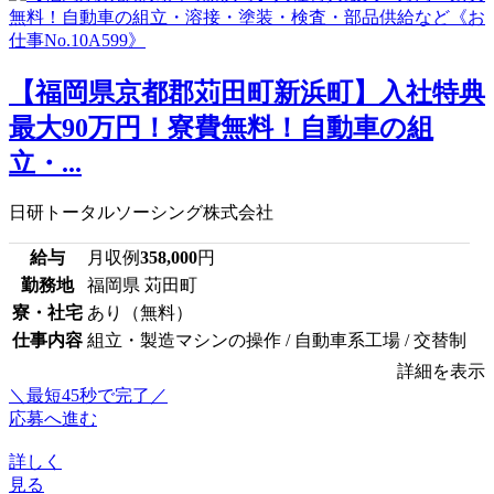
【福岡県京都郡苅田町新浜町】入社特典
最大90万円！寮費無料！自動車の組
立・...
日研トータルソーシング株式会社
給与
月収例
358,000
円
勤務地
福岡県 苅田町
寮・社宅
あり（無料）
仕事内容
組立・製造マシンの操作 / 自動車系工場 / 交替制
詳細を表示
＼最短45秒で完了／
応募へ進む
詳しく
見る