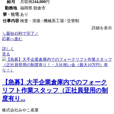
給与
月収例
244,000
円
勤務地
福岡県 朝倉市
寮・社宅
あり
仕事内容
検査・溶接 / 機械系工場 / 交替制
詳細を表示
＼最短45秒で完了／
応募へ進む
詳しく
見る
【急募】大手企業倉庫内でのフォーク
リフト作業スタッフ（正社員登用の制
度有り...
株式会社みやこ産業