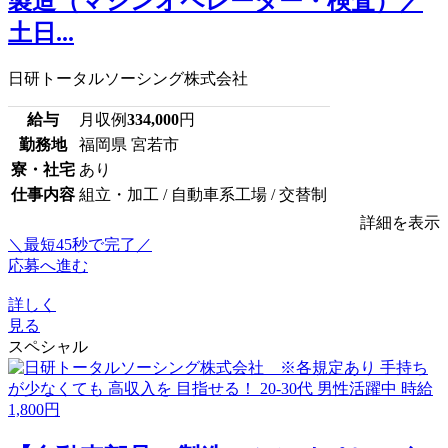
製造（マシンオペレーター・検査）／
土日...
日研トータルソーシング株式会社
給与
月収例
334,000
円
勤務地
福岡県 宮若市
寮・社宅
あり
仕事内容
組立・加工 / 自動車系工場 / 交替制
詳細を表示
＼最短45秒で完了／
応募へ進む
詳しく
見る
スペシャル