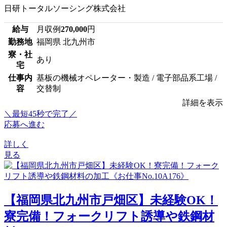
日研トータルソーシング株式会社
給与
月収例
270,000
円
勤務地
福岡県 北九州市
寮・社
あり
宅
仕事内
基板の機械オペレーター・製造 / 電子部品系工場 /
容
交替制
詳細を表示
＼最短45秒で完了／
応募へ進む
詳しく
見る
【福岡県北九州市戸畑区】未経験OK！
寮完備！フォークリフト誘導や鉄鋼材