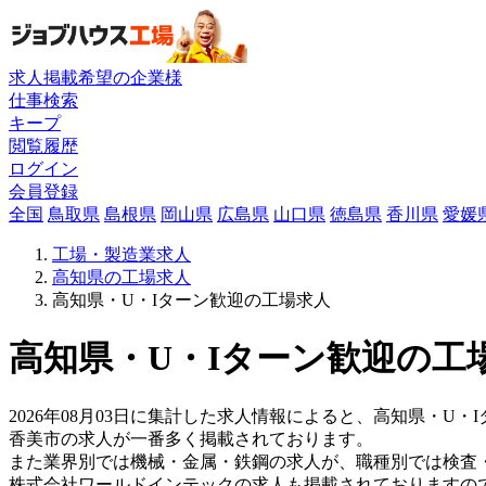
求人掲載希望の企業様
仕事検索
キープ
閲覧履歴
ログイン
会員登録
全国
鳥取県
島根県
岡山県
広島県
山口県
徳島県
香川県
愛媛
工場・製造業求人
高知県の工場求人
高知県・U・Iターン歓迎の工場求人
高知県・U・Iターン歓迎の工場
2026年08月03日に集計した求人情報によると、高知県・U・I
香美市の求人が一番多く掲載されております。
また業界別では機械・金属・鉄鋼の求人が、職種別では検査
株式会社ワールドインテックの求人も掲載されておりますの