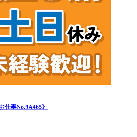
No.9A465》