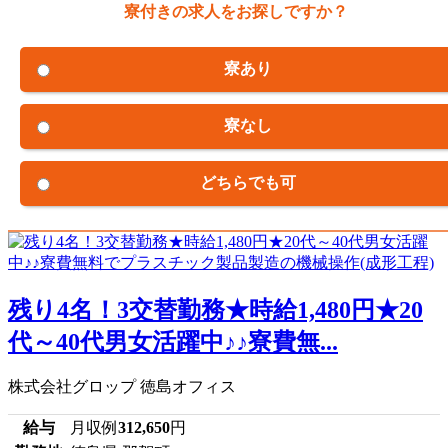
寮付きの求人をお探しですか？
寮あり
寮なし
どちらでも可
残り4名！3交替勤務★時給1,480円★20
代～40代男女活躍中♪♪寮費無...
株式会社グロップ 徳島オフィス
給与
月収例
312,650
円