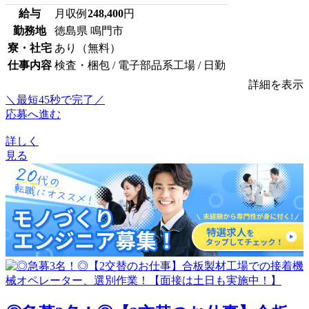
給与
月収例
248,400
円
勤務地
徳島県 鳴門市
寮・社宅
あり（無料）
仕事内容
検査・梱包 / 電子部品系工場 / 日勤
詳細を表示
＼最短45秒で完了／
応募へ進む
詳しく
見る