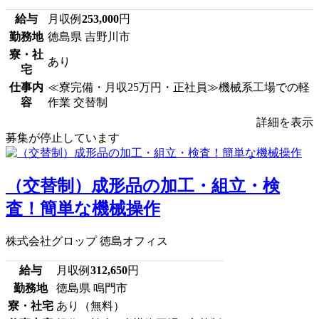
給与
月収例
253,000
円
勤務地
徳島県 吉野川市
寮・社
あり
宅
仕事内
≪寮完備・月収25万円・正社員≫機械系工場での軽
容
作業 交替制
詳細を表示
募集が停止しています
（交替制）成形品の加工・組立・検
査！簡単な機械操作
株式会社グロップ 徳島オフィス
給与
月収例
312,650
円
勤務地
徳島県 鳴門市
寮・社宅
あり（無料）