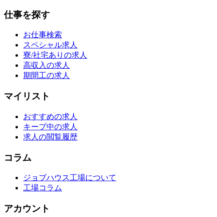
仕事を探す
お仕事検索
スペシャル求人
寮/社宅ありの求人
高収入の求人
期間工の求人
マイリスト
おすすめの求人
キープ中の求人
求人の閲覧履歴
コラム
ジョブハウス工場について
工場コラム
アカウント