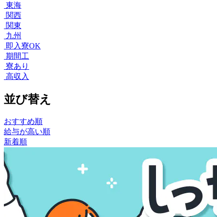
東海
関西
関東
九州
即入寮OK
期間工
寮あり
高収入
並び替え
おすすめ順
給与が高い順
新着順