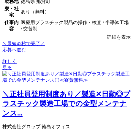
勤務地
徳島県 那賀町
寮・社
あり（無料）
宅
仕事内
医療用プラスチック製品の操作・検査 / 半導体工場
容
/ 交替制
詳細を表示
＼最短45秒で完了／
応募へ進む
詳しく
見る
＼正社員登用制度あり／製造✕日勤◎プ
ラスチック製造工場での金型メンテナ
ンス...
株式会社グロップ 徳島オフィス