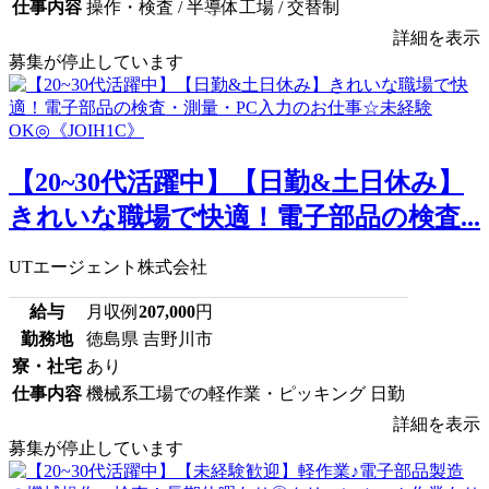
仕事内容
操作・検査 / 半導体工場 / 交替制
詳細を表示
募集が停止しています
【20~30代活躍中】【日勤&土日休み】
きれいな職場で快適！電子部品の検査...
UTエージェント株式会社
給与
月収例
207,000
円
勤務地
徳島県 吉野川市
寮・社宅
あり
仕事内容
機械系工場での軽作業・ピッキング 日勤
詳細を表示
募集が停止しています