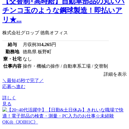
【交替制×高時給】自動車部品の丸いパ
チンコ玉のような鋼球製造！即払いア
リ★...
株式会社グロップ 徳島オフィス
給与
月収例
314,265
円
勤務地
徳島県 板野町
寮・社宅
なし
仕事内容
操作・機械の操作 / 自動車系工場 / 交替制
詳細を表示
＼最短45秒で完了／
応募へ進む
詳しく
見る