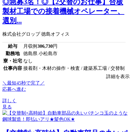
◎急募3名！◎【2交替のお仕事】合板
製材工場での接着機械オペレーター、
選別...
株式会社グロップ 徳島オフィス
給与
月収例
306,730
円
勤務地
徳島県 小松島市
寮・社宅
なし
仕事内容
接着剤・木材の操作・検査 / 建築系工場 / 交替制
詳細を表示
＼最短45秒で完了／
応募へ進む
詳しく
見る