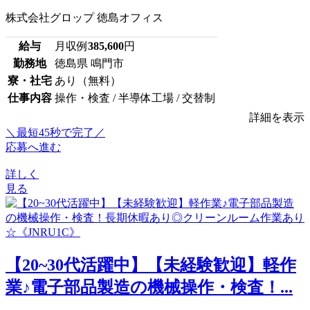
株式会社グロップ 徳島オフィス
給与
月収例
385,600
円
勤務地
徳島県 鳴門市
寮・社宅
あり（無料）
仕事内容
操作・検査 / 半導体工場 / 交替制
詳細を表示
＼最短45秒で完了／
応募へ進む
詳しく
見る
【20~30代活躍中】【未経験歓迎】軽作
業♪電子部品製造の機械操作・検査！...