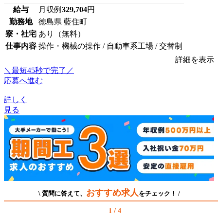
給与
月収例
329,704
円
勤務地
徳島県 藍住町
寮・社宅
あり（無料）
仕事内容
操作・機械の操作 / 自動車系工場 / 交替制
詳細を表示
＼最短45秒で完了／
応募へ進む
詳しく
見る
おすすめ求人
\ 質問に答えて、
をチェック！ /
1 / 4