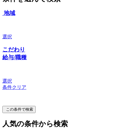
地域
選択
こだわり
給与/職種
選択
条件クリア
この条件で検索
人気の条件から検索