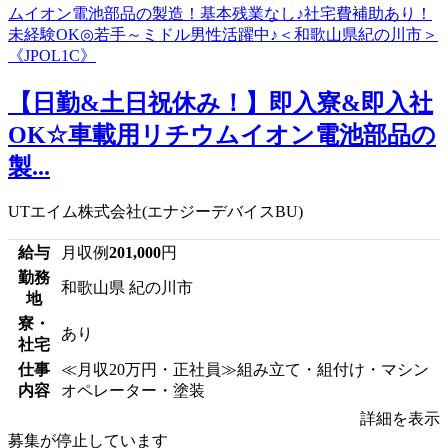
【日勤&土日祝休み！】即入寮&即入社
OK☆車載用リチウムイオン電池部品の
製...
UTエイム株式会社(エナジーデバイスBU)
給与
月収例
201,000
円
勤務
和歌山県 紀の川市
地
寮・
あり
社宅
仕事
≪月収20万円・正社員≫組み立て・組付け・マシン
内容
オペレーター・塗装
詳細を表示
募集が停止しています