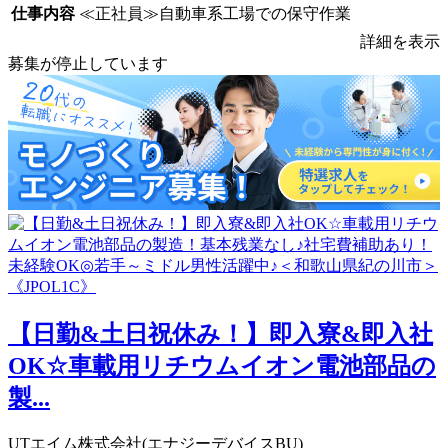
仕事内容
≪正社員≫自動車系工場での保守作業
詳細を表示
募集が停止しています
【日勤&土日祝休み！】即入寮&即入社
OK☆車載用リチウムイオン電池部品の
製...
UTエイム株式会社(エナジーデバイスBU)