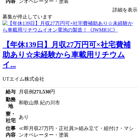
内容
ンオペレーター・塗装
詳細を表示
募集が停止しています
【年休139日】月収27万円可×社宅費補
助あり☆未経験から車載用リチウム
イ...
UTエイム株式会社
給与
月収例
271,530
円
勤務
和歌山県 紀の川市
地
寮・
あり
社宅
仕事
≪即月収27万円・正社員≫組み立て・組付け・マシ
内容
ンオペレーター・塗装