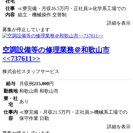
社宅
仕事
≪寮完備・月収26.5万円・正社員≫化学系工場での
内容
組立・機械操作 交替制
詳細を表示
募集が停止しています
空調設備等の修理業務＠和歌山市
<<737611>>
株式会社スタッフサービス
給与
月収例
215,000
円
勤務地
和歌山県 和歌山市
寮・社
あり
宅
仕事内
≪寮完備・月収21.5万円・正社員≫機械系工場での
容
保守作業 日勤
詳細を表示