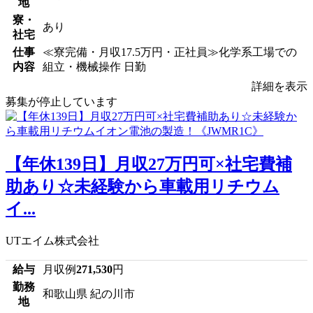
地
寮・
あり
社宅
仕事
≪寮完備・月収17.5万円・正社員≫化学系工場での
内容
組立・機械操作 日勤
詳細を表示
募集が停止しています
【年休139日】月収27万円可×社宅費補
助あり☆未経験から車載用リチウム
イ...
UTエイム株式会社
給与
月収例
271,530
円
勤務
和歌山県 紀の川市
地