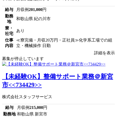
給与
月収例
201,000
円
勤務
和歌山県 紀の川市
地
寮・
あり
社宅
仕事
≪寮完備・月収20万円・正社員≫化学系工場での組
内容
立・機械操作 日勤
詳細を表示
募集が停止しています
【未経験OK】整備サポート業務＠新宮
市<<734429>>
株式会社スタッフサービス
給与
月収例
215,000
円
勤務地
和歌山県 新宮市