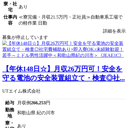
寮・社
あり
宅
仕事内
≪寮完備・月収21.5万円・正社員≫自動車系工場で
容
の軽作業 日勤
詳細を表示
募集が停止しています
【年休148日☆】月収26万円可！安全を
守る電池の安全装置組立て・検査◎社...
UTエイム株式会社
給与
月収例
266,253
円
勤務
和歌山県 紀の川市
地
寮・
あり