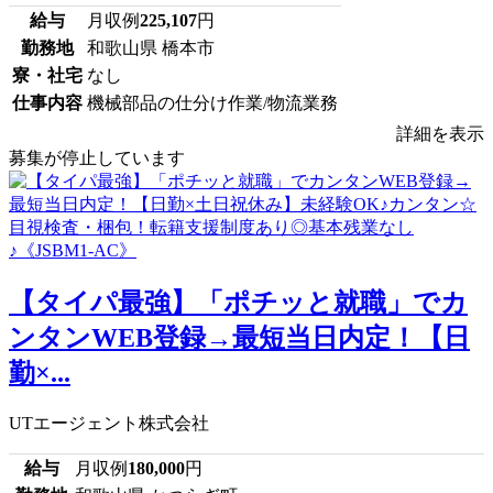
給与
月収例
225,107
円
勤務地
和歌山県 橋本市
寮・社宅
なし
仕事内容
機械部品の仕分け作業/物流業務
詳細を表示
募集が停止しています
【タイパ最強】「ポチッと就職」でカ
ンタンWEB登録→最短当日内定！【日
勤×...
UTエージェント株式会社
給与
月収例
180,000
円