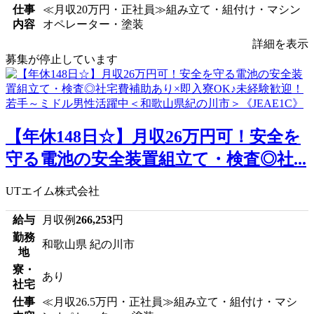
仕事
≪月収20万円・正社員≫組み立て・組付け・マシン
内容
オペレーター・塗装
詳細を表示
募集が停止しています
【年休148日☆】月収26万円可！安全を
守る電池の安全装置組立て・検査◎社...
UTエイム株式会社
給与
月収例
266,253
円
勤務
和歌山県 紀の川市
地
寮・
あり
社宅
仕事
≪月収26.5万円・正社員≫組み立て・組付け・マシ