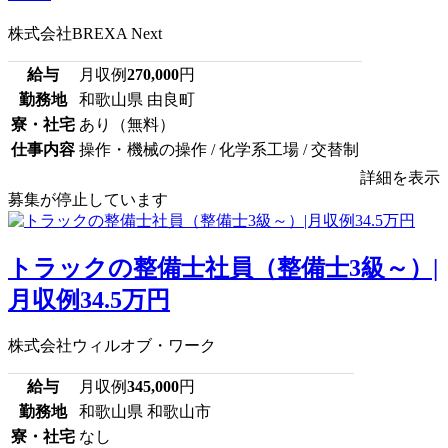
株式会社BREXA Next
給与
月収例
270,000
円
勤務地
和歌山県 由良町
寮・社宅
あり（無料）
仕事内容
操作・機械の操作 / 化学系工場 / 交替制
詳細を表示
募集が停止しています
トラックの整備士社員（整備士3級～）|
月収例34.5万円
株式会社ウィルオブ・ワーク
給与
月収例
345,000
円
勤務地
和歌山県 和歌山市
寮・社宅
なし