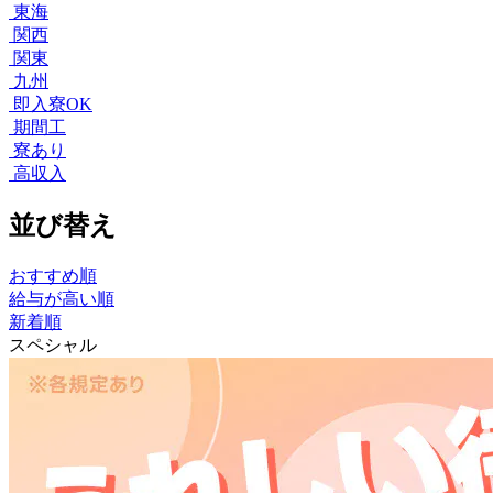
東海
関西
関東
九州
即入寮OK
期間工
寮あり
高収入
並び替え
おすすめ順
給与が高い順
新着順
スペシャル