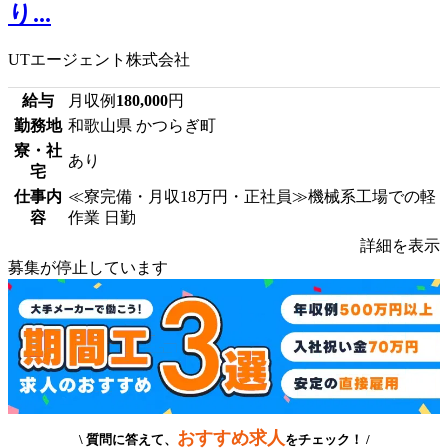
り...
UTエージェント株式会社
給与
月収例
180,000
円
勤務地
和歌山県 かつらぎ町
寮・社
あり
宅
仕事内
≪寮完備・月収18万円・正社員≫機械系工場での軽
容
作業 日勤
詳細を表示
募集が停止しています
おすすめ求人
\ 質問に答えて、
をチェック！ /