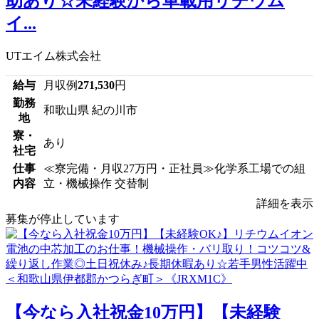
助あり☆未経験から車載用リチウム
イ...
UTエイム株式会社
給与
月収例
271,530
円
勤務
和歌山県 紀の川市
地
寮・
あり
社宅
仕事
≪寮完備・月収27万円・正社員≫化学系工場での組
内容
立・機械操作 交替制
詳細を表示
募集が停止しています
【今なら入社祝金10万円】【未経験