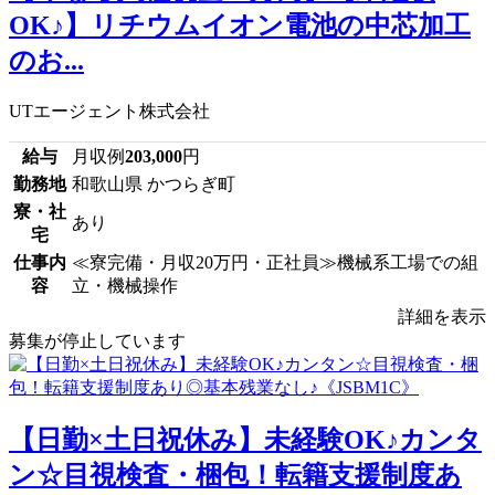
OK♪】リチウムイオン電池の中芯加工
のお...
UTエージェント株式会社
給与
月収例
203,000
円
勤務地
和歌山県 かつらぎ町
寮・社
あり
宅
仕事内
≪寮完備・月収20万円・正社員≫機械系工場での組
容
立・機械操作
詳細を表示
募集が停止しています
【日勤×土日祝休み】未経験OK♪カンタ
ン☆目視検査・梱包！転籍支援制度あ