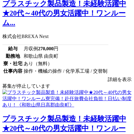
プラスチック製品製造！未経験活躍中
★20代～40代の男女活躍中！ワンルー
ム...
株式会社BREXA Next
給与
月収例
270,000
円
勤務地
和歌山県 由良町
寮・社宅
あり（無料）
仕事内容
操作・機械の操作 / 化学系工場 / 交替制
詳細を表示
募集が停止しています
プラスチック製品製造！未経験活躍中
★20代～40代の男女活躍中！ワンルー