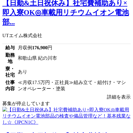
【日勤&土日祝休み】社宅費補助あり×
即入寮OK◎車載用リチウムイオン電池
部...
UTエイム株式会社
給与
月収例
176,900
円
勤務
和歌山県 紀の川市
地
寮・
あり
社宅
仕事
≪月収17.5万円・正社員≫組み立て・組付け・マシ
内容
ンオペレーター・塗装
詳細を表示
募集が停止しています