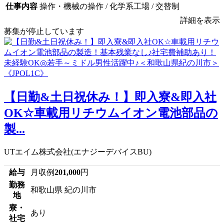
仕事内容
操作・機械の操作 / 化学系工場 / 交替制
詳細を表示
募集が停止しています
【日勤&土日祝休み！】即入寮&即入社
OK☆車載用リチウムイオン電池部品の
製...
UTエイム株式会社(エナジーデバイスBU)
給与
月収例
201,000
円
勤務
和歌山県 紀の川市
地
寮・
あり
社宅