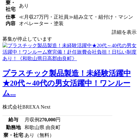
寮・
あり
社宅
仕事
≪月収27万円・正社員≫組み立て・組付け・マシン
内容
オペレーター・塗装
詳細を表示
募集が停止しています
プラスチック製品製造！未経験活躍中
★20代～40代の男女活躍中！ワンルー
ム...
株式会社BREXA Next
給与
月収例
270,000
円
勤務地
和歌山県 由良町
寮・社宅
あり（無料）