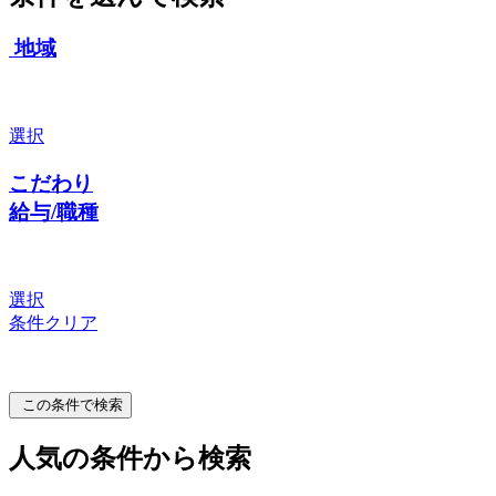
地域
選択
こだわり
給与/職種
選択
条件クリア
この条件で検索
人気の条件から検索