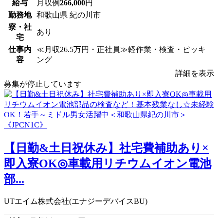
給与
月収例
266,000
円
勤務地
和歌山県 紀の川市
寮・社
あり
宅
仕事内
≪月収26.5万円・正社員≫軽作業・検査・ピッキ
容
ング
詳細を表示
募集が停止しています
【日勤&土日祝休み】社宅費補助あり×
即入寮OK◎車載用リチウムイオン電池
部...
UTエイム株式会社(エナジーデバイスBU)