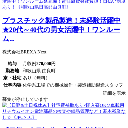
プラスチック製品製造！未経験活躍中
★20代～40代の男女活躍中！ワンルー
ム...
株式会社BREXA Next
給与
月収例
270,000
円
勤務地
和歌山県 由良町
寮・社宅
あり（無料）
仕事内容
化学系工場での機械操作・製造補助製造スタッフ
詳細を表示
募集が停止しています