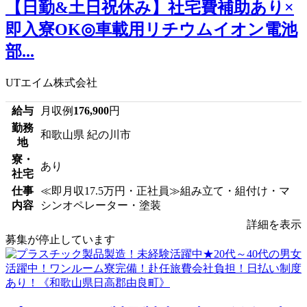
【日勤&土日祝休み】社宅費補助あり×
即入寮OK◎車載用リチウムイオン電池
部...
UTエイム株式会社
給与
月収例
176,900
円
勤務
和歌山県 紀の川市
地
寮・
あり
社宅
仕事
≪即月収17.5万円・正社員≫組み立て・組付け・マ
内容
シンオペレーター・塗装
詳細を表示
募集が停止しています