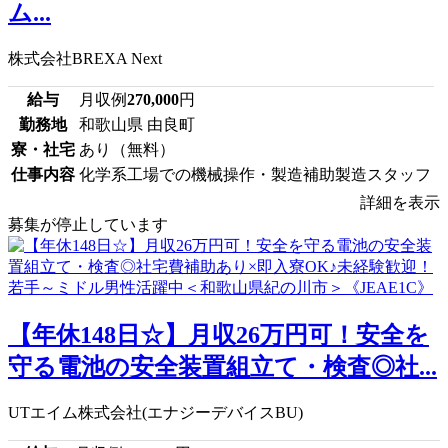
ム...
株式会社BREXA Next
給与
月収例
270,000
円
勤務地
和歌山県 由良町
寮・社宅
あり（無料）
仕事内容
化学系工場での機械操作・製造補助製造スタッフ
詳細を表示
募集が停止しています
【年休148日☆】月収26万円可！安全を
守る電池の安全装置組立て・検査◎社...
UTエイム株式会社(エナジーデバイスBU)