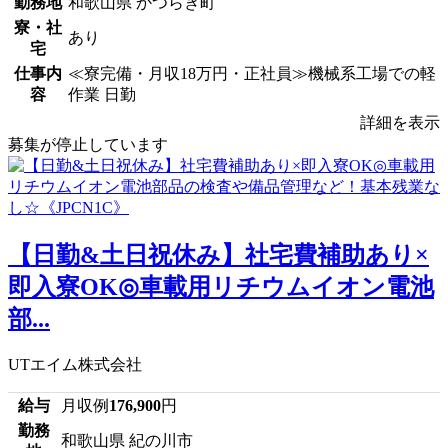
勤務地
和歌山県 かつらぎ町
寮・社
あり
宅
仕事内
≪寮完備・月収18万円・正社員≫機械系工場での軽
容
作業 日勤
詳細を表示
募集が停止しています
【日勤&土日祝休み】社宅費補助あり×
即入寮OK◎車載用リチウムイオン電池
部...
UTエイム株式会社
給与
月収例
176,900
円
勤務
和歌山県 紀の川市