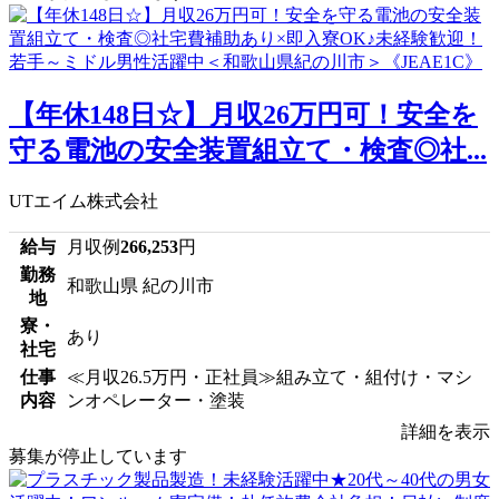
【年休148日☆】月収26万円可！安全を
守る電池の安全装置組立て・検査◎社...
UTエイム株式会社
給与
月収例
266,253
円
勤務
和歌山県 紀の川市
地
寮・
あり
社宅
仕事
≪月収26.5万円・正社員≫組み立て・組付け・マシ
内容
ンオペレーター・塗装
詳細を表示
募集が停止しています