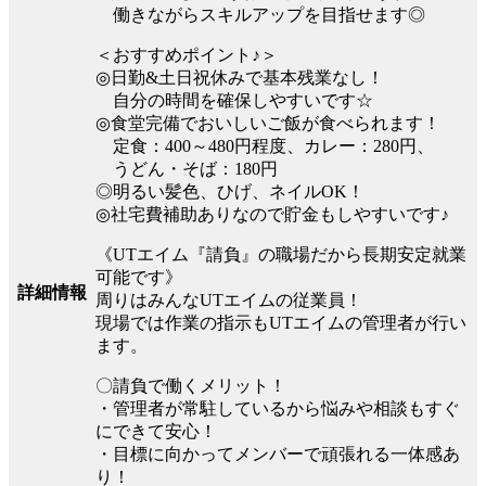
働きながらスキルアップを目指せます◎
＜おすすめポイント♪＞
◎日勤&土日祝休みで基本残業なし！
自分の時間を確保しやすいです☆
◎食堂完備でおいしいご飯が食べられます！
定食：400～480円程度、カレー：280円、
うどん・そば：180円
◎明るい髪色、ひげ、ネイルOK！
◎社宅費補助ありなので貯金もしやすいです♪
《UTエイム『請負』の職場だから長期安定就業
可能です》
詳細情報
周りはみんなUTエイムの従業員！
現場では作業の指示もUTエイムの管理者が行い
ます。
〇請負で働くメリット！
・管理者が常駐しているから悩みや相談もすぐ
にできて安心！
・目標に向かってメンバーで頑張れる一体感あ
り！