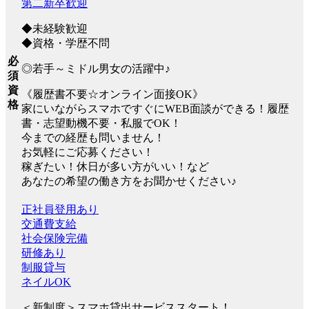
第二新卒歓迎
◆未経験歓迎
◆資格・学歴不問
必
◎若手～ミドル男女の活躍中♪
須
資
《履歴書不要☆オンライン面接OK》
格
家にいながらスマホですぐにWEB面談ができる！履歴
書・志望動機不要・私服でOK！
今までの経歴も問いません！
お気軽にご応募ください！
稼ぎたい！休日が多い方がいい！など
あなたの希望の働き方をお聞かせください♪
正社員登用あり
交通費支給
社会保険完備
研修あり
制服貸与
ネイルOK
＜新制度＞スマホ貸出サービススタート！