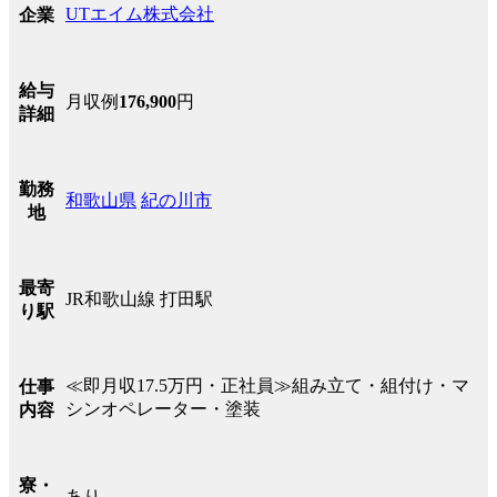
UTエイム株式会社
企業
給与
月収例
176,900
円
詳細
勤務
和歌山県
紀の川市
地
最寄
JR和歌山線 打田駅
り駅
≪即月収17.5万円・正社員≫組み立て・組付け・マ
仕事
シンオペレーター・塗装
内容
寮・
あり