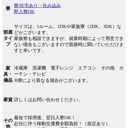
寮/社宅あり・住み込み
寮
即入寮OK
サイズは、1ルーム、1DKや家族寮（2DK、3DK）な
部屋
どがございます。
タイ
家族寮も相談できますが、就業時期によって用意でき
プ
ない場合もございますので面接時に聞いていただけま
すと幸いです。
冷蔵庫 洗濯機 電子レンジ エアコン その他 カ
家
ーテン・テレビ
具・
備品
※寮により異なる場合がございます。
詳しくはお問い合わせください。
家賃
最短で採用後、翌日入寮OK！
その
赴任に伴う移動交通費全額負担！（規定あり）
他