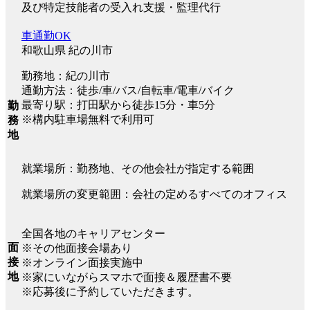
及び特定技能者の受入れ支援・監理代行
車通勤OK
和歌山県 紀の川市
勤務地：紀の川市
通勤方法：徒歩/車/バス/自転車/電車/バイク
最寄り駅：打田駅から徒歩15分・車5分
勤
※構内駐車場無料で利用可
務
地
就業場所：勤務地、その他会社が指定する範囲
就業場所の変更範囲：会社の定めるすべてのオフィス
全国各地のキャリアセンター
面
※その他面接会場あり
接
※オンライン面接実施中
地
※家にいながらスマホで面接＆履歴書不要
※応募後に予約していただきます。