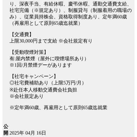
り、深夜手当、有給休暇、慶弔休暇、通勤交通費支給、
社宅完備（※規定あり）、制服貸与（制服着用の職場の
み）、従業員持株会、資格取得制度あり、定年満60歳
（再雇用として原則65歳迄就業）
【交通費】
上限30,000円まで支給 ※会社規定有り
【受動喫煙対策】
有:屋内禁煙（屋外に喫煙場所あり）
※1回/月禁煙デーがあります
【社宅キャンペーン】
◎社宅費補助あり（上限5万円/月）
※赴任本人移動交通費会社負担
※会社規定あり
※定年満60歳、再雇用として原則65歳迄就業
公
2025年 04月 16日
開