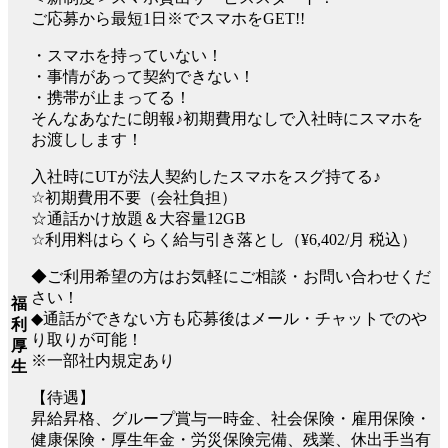
ご応募から最短1日※でスマホをGET!!
・スマホを持っていない！
・事情があって契約できない！
・携帯が止まってる！
そんなあなたに朗報♪初期費用なしで入社時にスマホを
お渡しします！
入社時にUTが法人契約したスマホをスグ持てる♪
☆初期費用不要（会社負担）
☆通話かけ放題＆大容量12GB
☆利用料はらくらく給与引き落とし（¥6,402/月 税込）
◆ご利用希望の方はお気軽にご相談・お問い合わせくだ
さい！
福
◆通話ができない方も応募後はメール・チャットでのや
利
り取りが可能！
厚
※一部社内規定あり
生
【待遇】
昇給昇格、グループ賞与一時金、社会保険・雇用保険・
健康保険・厚生年金・労災保険完備、残業、休出手当有