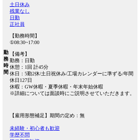
土日休み
残業なし
日勤
正社員
【勤務時間】
①08:30~17:00
勤
【備考】
務
勤務：日勤
時
休憩：1回 計45分
間
休日：5勤2休/土日祝休み/工場カレンダーに準ずる/年間
休日127日
休暇：GW休暇・夏季休暇・年末年始休暇
※詳細については面談時にご説明させていただきます。
【雇用形態補足】期間の定め：無
未経験・初心者も歓迎
学歴不問