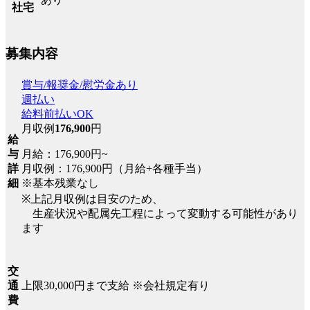
社宅
募集内容
賞与/報奨金/慰労金あり
週払い
給料前払いOK
月収例
176,900
円
給
月給：176,900円~
与
月収例：176,900円（月給+各種手当）
詳
※基本残業なし
細
※上記月収例は目安のため、
生産状況や配属先工程によって変動する可能性があり
ます
交
上限30,000円まで支給 ※会社規定有り
通
費