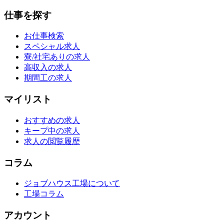
仕事を探す
お仕事検索
スペシャル求人
寮/社宅ありの求人
高収入の求人
期間工の求人
マイリスト
おすすめの求人
キープ中の求人
求人の閲覧履歴
コラム
ジョブハウス工場について
工場コラム
アカウント