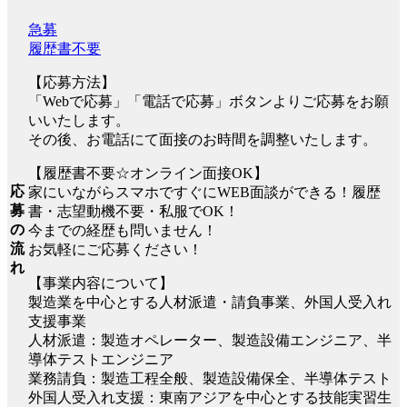
急募
履歴書不要
【応募方法】
「Webで応募」「電話で応募」ボタンよりご応募をお願
いいたします。
その後、お電話にて面接のお時間を調整いたします。
【履歴書不要☆オンライン面接OK】
応
家にいながらスマホですぐにWEB面談ができる！履歴
募
書・志望動機不要・私服でOK！
の
今までの経歴も問いません！
流
お気軽にご応募ください！
れ
【事業内容について】
製造業を中心とする人材派遣・請負事業、外国人受入れ
支援事業
人材派遣：製造オペレーター、製造設備エンジニア、半
導体テストエンジニア
業務請負：製造工程全般、製造設備保全、半導体テスト
外国人受入れ支援：東南アジアを中心とする技能実習生