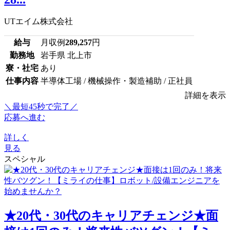
UTエイム株式会社
給与
月収例
289,257
円
勤務地
岩手県 北上市
寮・社宅
あり
仕事内容
半導体工場 / 機械操作・製造補助 / 正社員
詳細を表示
＼最短45秒で完了／
応募へ進む
詳しく
見る
スペシャル
★20代・30代のキャリアチェンジ★面