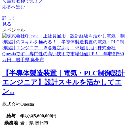
＼最短45秒で完了／
応募へ進む
詳しく
見る
スペシャル
【半導体製造装置｜電気・PLC制御設計
エンジニア】設計スキルを活かしてエ
ン...
株式会社Questia
給与
年収例
5,600,000
円
勤務地
岩手県 奥州市