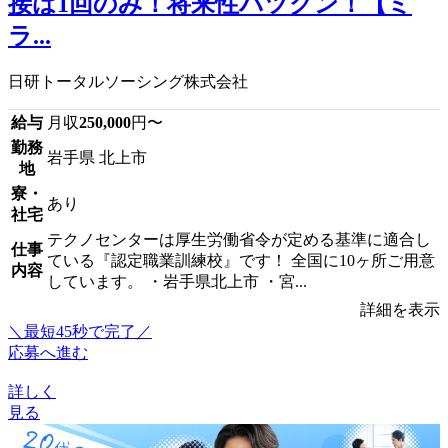
接は1回のみ！将来性バツグン！【ミ
ラ...
日研トータルソーシング株式会社
給与
月収
250,000
円〜
勤務
岩手県 北上市
地
寮・
あり
社宅
テクノセンターは厚生労働省令が定める基準に適合し
仕事
ている『認定職業訓練校』です！ 全国に10ヶ所ご用意
内容
しています。 ・岩手県北上市 ・宮...
詳細を表示
＼最短45秒で完了／
応募へ進む
詳しく
見る