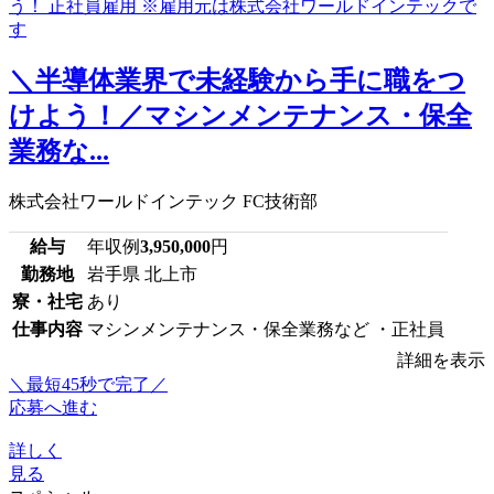
＼半導体業界で未経験から手に職をつ
けよう！／マシンメンテナンス・保全
業務な...
株式会社ワールドインテック FC技術部
給与
年収例
3,950,000
円
勤務地
岩手県 北上市
寮・社宅
あり
仕事内容
マシンメンテナンス・保全業務など ・正社員
詳細を表示
＼最短45秒で完了／
応募へ進む
詳しく
見る