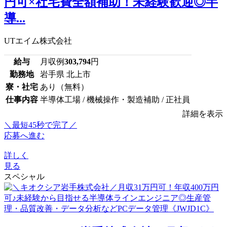
円可×社宅費全額補助！未経験歓迎◎半
導...
UTエイム株式会社
給与
月収例
303,794
円
勤務地
岩手県 北上市
寮・社宅
あり（無料）
仕事内容
半導体工場 / 機械操作・製造補助 / 正社員
詳細を表示
＼最短45秒で完了／
応募へ進む
詳しく
見る
スペシャル