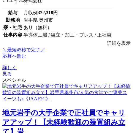
UTエイム株式会社
給与
月収例
322,318
円
勤務地
岩手県 奥州市
寮・社宅
あり（無料）
仕事内容
半導体工場 / 組立・加工・プレス / 正社員
詳細を表示
＼最短45秒で完了／
応募へ進む
詳しく
見る
スペシャル
地元岩手の大手企業で正社員でキャリ
アアップ！【未経験歓迎の装置組み立
て】岩...