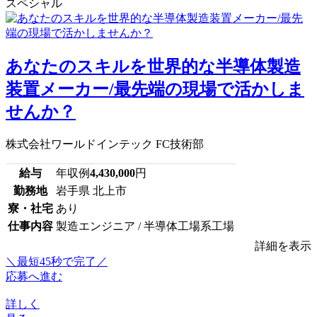
スペシャル
あなたのスキルを世界的な半導体製造
装置メーカー/最先端の現場で活かしま
せんか？
株式会社ワールドインテック FC技術部
給与
年収例
4,430,000
円
勤務地
岩手県 北上市
寮・社宅
あり
仕事内容
製造エンジニア / 半導体工場系工場
詳細を表示
＼最短45秒で完了／
応募へ進む
詳しく