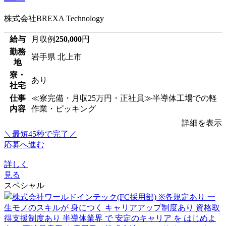
株式会社BREXA Technology
給与
月収例
250,000
円
勤務
岩手県 北上市
地
寮・
あり
社宅
仕事
≪寮完備・月収25万円・正社員≫半導体工場での軽
内容
作業・ピッキング
詳細を表示
＼最短45秒で完了／
応募へ進む
詳しく
見る
スペシャル