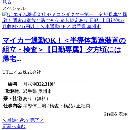
見る
スペシャル
マイカー通勤OK！＜半導体製造装置の
組立・検査＞【日勤専属】夕方頃には
帰宅...
UTエイム株式会社
給与
月収例
322,318
円
勤務地
岩手県 奥州市
寮・社宅
あり（無料）
仕事内容
半導体工場 / 検査・検品 / 正社員
詳細を表示
＼最短45秒で完了／
応募へ進む