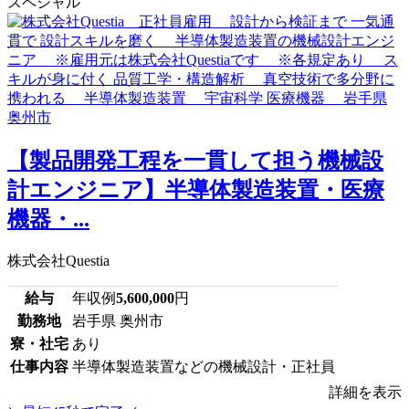
スペシャル
【製品開発工程を一貫して担う機械設
計エンジニア】半導体製造装置・医療
機器・...
株式会社Questia
給与
年収例
5,600,000
円
勤務地
岩手県 奥州市
寮・社宅
あり
仕事内容
半導体製造装置などの機械設計・正社員
詳細を表示