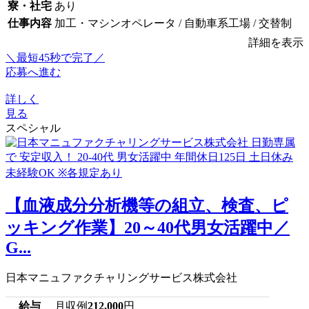
寮・社宅
あり
仕事内容
加工・マシンオペレータ / 自動車系工場 / 交替制
詳細を表示
＼最短45秒で完了／
応募へ進む
詳しく
見る
スペシャル
【血液成分分析機等の組立、検査、ピ
ッキング作業】20～40代男女活躍中／
G...
日本マニュファクチャリングサービス株式会社
給与
月収例
212,000
円