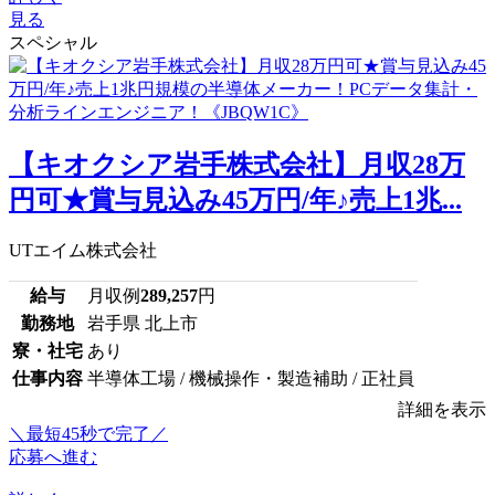
見る
スペシャル
【キオクシア岩手株式会社】月収28万
円可★賞与見込み45万円/年♪売上1兆...
UTエイム株式会社
給与
月収例
289,257
円
勤務地
岩手県 北上市
寮・社宅
あり
仕事内容
半導体工場 / 機械操作・製造補助 / 正社員
詳細を表示
＼最短45秒で完了／
応募へ進む