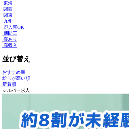
東海
関西
関東
九州
即入寮OK
期間工
寮あり
高収入
並び替え
おすすめ順
給与が高い順
新着順
シルバー求人