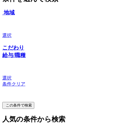
地域
選択
こだわり
給与/職種
選択
条件クリア
この条件で検索
人気の条件から検索