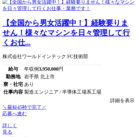
【全国から男女活躍中！】経験要りま
せん！様々なマシンを日々管理して行
くお仕...
株式会社ワールドインテック FC技術部
給与
年収例
3,950,000
円
勤務地
岩手県 北上市
寮・社宅
あり
仕事内容
製造エンジニア / 半導体工場系工場
詳細を表示
＼最短45秒で完了／
応募へ進む
詳しく
見る