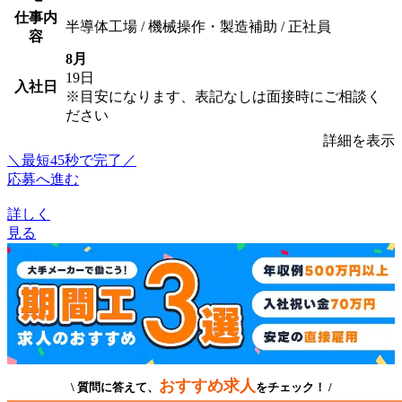
仕事内
半導体工場 / 機械操作・製造補助 / 正社員
容
8月
19日
入社日
※目安になります、表記なしは面接時にご相談く
ださい
詳細を表示
＼最短45秒で完了／
応募へ進む
詳しく
見る
おすすめ求人
\ 質問に答えて、
をチェック！ /