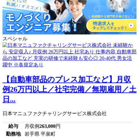
スペシャル
【自動車部品のプレス加工など】月収
例26万円以上／社宅完備／無期雇用／土
日...
日本マニュファクチャリングサービス株式会社
給与
月収例
263,000
円
勤務地
岩手県 平泉町