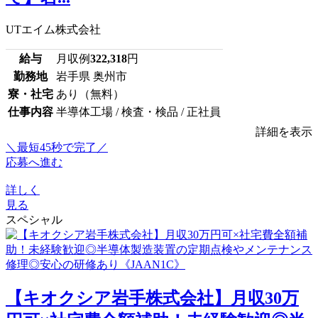
UTエイム株式会社
給与
月収例
322,318
円
勤務地
岩手県 奥州市
寮・社宅
あり（無料）
仕事内容
半導体工場 / 検査・検品 / 正社員
詳細を表示
＼最短45秒で完了／
応募へ進む
詳しく
見る
スペシャル
【キオクシア岩手株式会社】月収30万