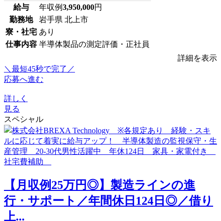
給与
年収例
3,950,000
円
勤務地
岩手県 北上市
寮・社宅
あり
仕事内容
半導体製品の測定評価・正社員
詳細を表示
＼最短45秒で完了／
応募へ進む
詳しく
見る
スペシャル
【月収例25万円◎】製造ラインの進
行・サポート／年間休日124日◎／借り
上...