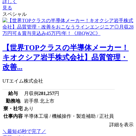
詳しく
見る
スペシャル
【世界TOPクラスの半導体メーカー！
キオクシア岩手株式会社】品質管理・
改善...
UTエイム株式会社
給与
月収例
281,257
円
勤務地
岩手県 北上市
寮・社宅
あり
仕事内容
半導体工場 / 機械操作・製造補助 / 正社員
詳細を表示
＼最短45秒で完了／