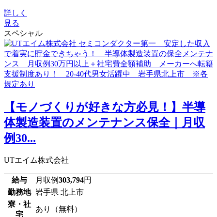
詳しく
見る
スペシャル
【モノづくりが好きな方必見！】半導
体製造装置のメンテナンス保全｜月収
例30...
UTエイム株式会社
給与
月収例
303,794
円
勤務地
岩手県 北上市
寮・社
あり（無料）
宅