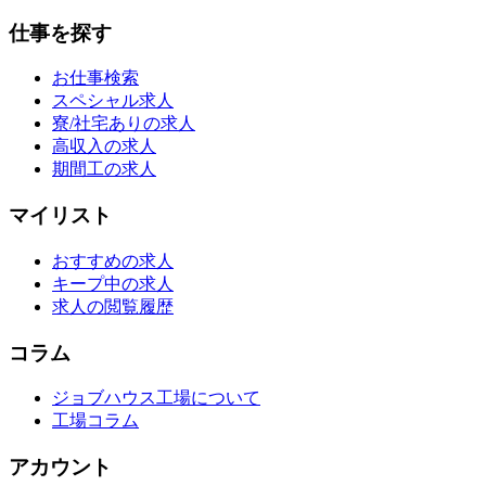
仕事を探す
お仕事検索
スペシャル求人
寮/社宅ありの求人
高収入の求人
期間工の求人
マイリスト
おすすめの求人
キープ中の求人
求人の閲覧履歴
コラム
ジョブハウス工場について
工場コラム
アカウント