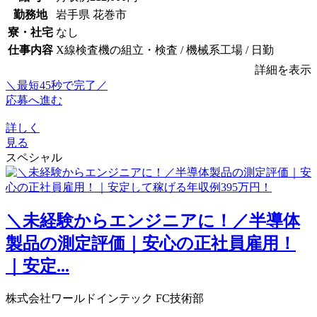
勤務地
岩手県 花巻市
寮・社宅
なし
仕事内容
X線検査機の組立・検査 / 機械系工場 / 日勤
詳細を表示
＼最短45秒で完了／
応募へ進む
詳しく
見る
スペシャル
＼未経験からエンジニアに！／半導体
製品の測定評価｜安心の正社員雇用！
｜安定...
株式会社ワールドインテック FC技術部