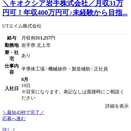
＼キオクシア岩手株式会社／月収31万
円可！年収400万円可♪未経験から目指...
UTエイム株式会社
給与
月収例
311,257
円
勤務地
岩手県 北上市
寮・社
あり
宅
仕事内
半導体工場 / 機械操作・製造補助 / 正社員
容
8月
19日
入社日
※目安になります、表記なしは面接時にご相談く
ださい
詳細を表示
＼最短45秒で完了／
応募へ進む
詳しく