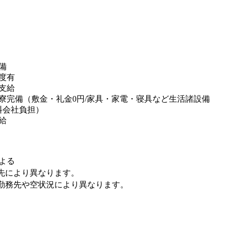
備
度有
支給
寮完備（敷金・礼金0円/家具・家電・寝具など生活諸設備
料会社負担）
給
よる
先により異なります。
勤務先や空状況により異なります。