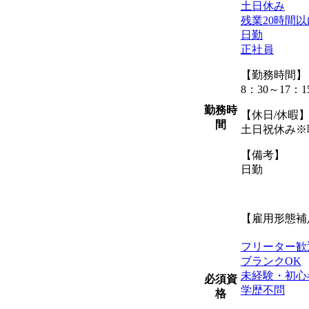
土日休み
残業20時間以
日勤
正社員
【勤務時間】
8：30～17：1
勤務時
【休日/休暇
間
土日祝休み※
【備考】
日勤
【雇用形態補
フリーター歓
ブランクOK
未経験・初心
必須資
学歴不問
格