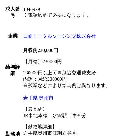
求人番
1046979
※電話応募で必要になります。
号
日研トータルソーシング株式会社
企業
月収例
230,000
円
【月給】230000円
給与詳
230000円以上可※別途交通費支給
細
内訳：月給230000円
※残業などにより給与例は異なります。
岩手県
奥州市
【最寄駅】
JR東北本線 水沢駅 車30分
【勤務地詳細】
岩手県奥州市江刺岩谷堂
勤務地