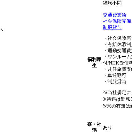
経験不問
交通費支給
社会保険完備
制服貸与
ス
・社会保険完
・有給休暇制
・通勤交通費
・ワンルーム
福利厚
付/NHK受信
生
・赴任旅費支
・車通勤可
・制服貸与
※当社規定に
※待遇は勤務
※寮の有無は
寮・社
あり
宅