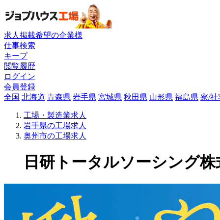
求人掲載希望の企業様
仕事検索
キープ
閲覧履歴
ログイン
会員登録
全国
北海道
青森県
岩手県
宮城県
秋田県
山形県
福島県
寮/
工場・製造業求人
岩手県の工場求人
奥州市の工場求人
日研トータルソーシング株式会