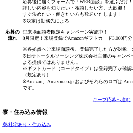
応募後に届くフォームで「WEB面談」を選ぶだけ！
詳しい内容を知りたい・相談したい方、大歓迎！
すぐ決めたい・働きたい方も歓迎いたします！
※決定は勤務先による
◎来場面談者限定キャンペーン実施中！
応募の
8月限定！来場登録でAmazonギフトカード3,000
流れ
※各拠点へご来場面談後、登録完了した方が対象、
※日研トータルソーシング株式会社主催のキャンペ
よる提供ではありません 。
※ギフトカード（コードタイプ）は登録完了が確認
（規定あり）
※Amazon、Amazon.co.jp およびそれらのロゴは Am
です。
キープ
応募へ進む
寮・住み込み情報
寮/社宅あり・住み込み