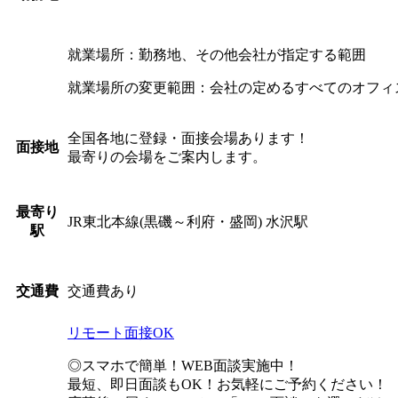
就業場所：勤務地、その他会社が指定する範囲
就業場所の変更範囲：会社の定めるすべてのオフィ
全国各地に登録・面接会場あります！
面接地
最寄りの会場をご案内します。
最寄り
JR東北本線(黒磯～利府・盛岡) 水沢駅
駅
交通費あり
交通費
リモート面接OK
◎スマホで簡単！WEB面談実施中！
最短、即日面談もOK！お気軽にご予約ください！