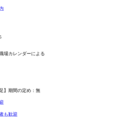
内
5
】
職場カレンダーによる
足】期間の定め：無
迎
者も歓迎