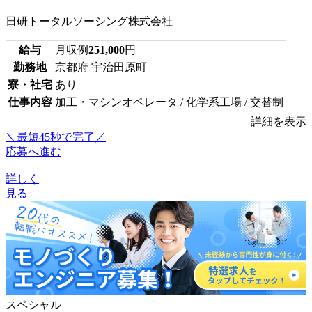
日研トータルソーシング株式会社
給与
月収例
251,000
円
勤務地
京都府 宇治田原町
寮・社宅
あり
仕事内容
加工・マシンオペレータ / 化学系工場 / 交替制
詳細を表示
＼最短45秒で完了／
応募へ進む
詳しく
見る
スペシャル