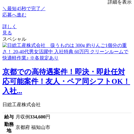
詳細を表示
＼最短45秒で完了／
応募へ進む
詳しく
見る
スペシャル
京都での高待遇案件！即決・即赴任対
応可能案件！友人・ペア同シフトOK！
入社...
日総工産株式会社
給与
月収例
334,600
円
勤務
京都府 福知山市
地