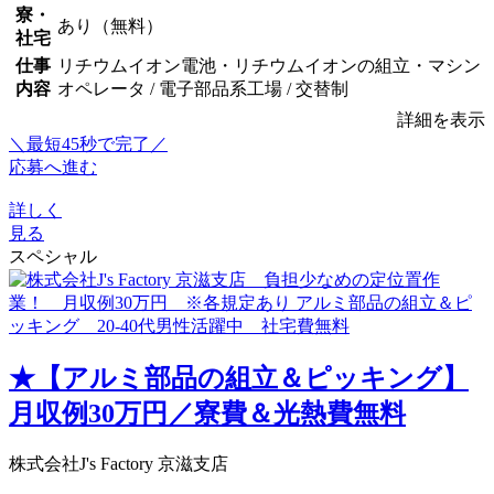
寮・
あり（無料）
社宅
仕事
リチウムイオン電池・リチウムイオンの組立・マシン
内容
オペレータ / 電子部品系工場 / 交替制
詳細を表示
＼最短45秒で完了／
応募へ進む
詳しく
見る
スペシャル
★【アルミ部品の組立＆ピッキング】
月収例30万円／寮費＆光熱費無料
株式会社J's Factory 京滋支店