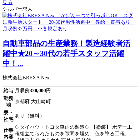
見る
シルバー求人
自動車部品の生産業務！製造経験者活
躍中★20～30代の若手スタッフ活躍
中！...
株式会社BREXA Next
給与
月収例
320,000
円
勤務
京都府 大山崎町
地
寮・
あり（無料）
社宅
◇ダイハツ・トヨタ車両の製造◇ 【塗装】 ボデー工
仕事
程組立てられたものを隙間を埋め、色を塗る工程。
内容