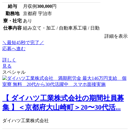
給与
月収例
300,000
円
勤務地
京都府 宇治市
寮・社宅
あり
仕事内容
組み立て・加工 / 自動車系工場 / 日勤
詳細を表示
＼最短45秒で完了／
応募へ進む
詳しく
見る
スペシャル
【 ダイハツ工業株式会社の期間社員募
集 】＜京都府大山崎町＞20〜30代活...
ダイハツ工業株式会社