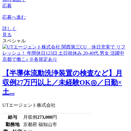
応募
応募へ進む
詳しく
見る
スペシャル
【半導体流動洗浄装置の検査など】月
収例27万円以上／未経験OK◎／日勤×
土...
UTエージェント株式会社
給与
月収例
273,000
円
勤務地
京都府 福知山市