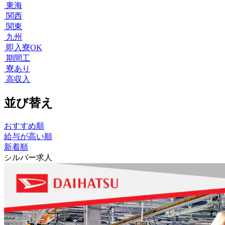
東海
関西
関東
九州
即入寮OK
期間工
寮あり
高収入
並び替え
おすすめ順
給与が高い順
新着順
シルバー求人