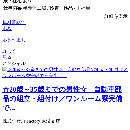
寮・社宅
あり
仕事内容
半導体工場 / 検査・検品 / 正社員
詳細を表示
無料電話で
応募
応募へ進む
詳しく
見る
スペシャル
☆20歳～35歳までの男性☆ 自動車部
品の組立・組付け／ワンルーム寮完備
で...
株式会社J's Factory 京滋支店