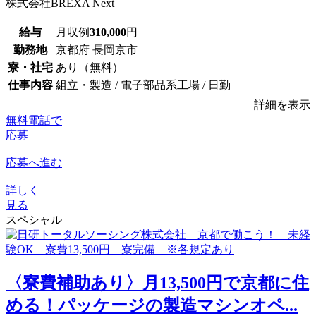
株式会社BREXA Next
給与
月収例
310,000
円
勤務地
京都府 長岡京市
寮・社宅
あり（無料）
仕事内容
組立・製造 / 電子部品系工場 / 日勤
詳細を表示
無料電話で
応募
応募へ進む
詳しく
見る
スペシャル
〈寮費補助あり〉月13,500円で京都に住
める！パッケージの製造マシンオペ...