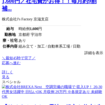
1,600円／社宅費がお得！！毎月約9割
補...
株式会社J's Factory 京滋支店
給与
時給例
1,600
円
勤務地
京都府 宇治市
寮・社宅
あり
仕事内容
組み立て・加工 / 自動車系工場 / 日勤
詳細を表示
＼最短45秒で完了／
応募へ進む
詳しく
見る
スペシャル