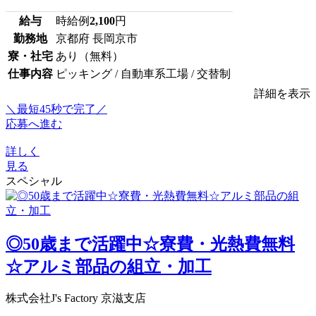
給与
時給例
2,100
円
勤務地
京都府 長岡京市
寮・社宅
あり（無料）
仕事内容
ピッキング / 自動車系工場 / 交替制
詳細を表示
＼最短45秒で完了／
応募へ進む
詳しく
見る
スペシャル
◎50歳まで活躍中☆寮費・光熱費無料
☆アルミ部品の組立・加工
株式会社J's Factory 京滋支店