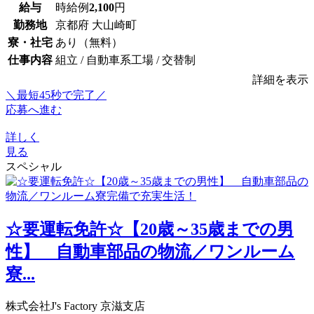
給与
時給例
2,100
円
勤務地
京都府 大山崎町
寮・社宅
あり（無料）
仕事内容
組立 / 自動車系工場 / 交替制
詳細を表示
＼最短45秒で完了／
応募へ進む
詳しく
見る
スペシャル
☆要運転免許☆【20歳～35歳までの男
性】 自動車部品の物流／ワンルーム
寮...
株式会社J's Factory 京滋支店