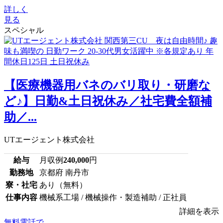
詳しく
見る
スペシャル
【医療機器用バネのバリ取り・研磨な
ど♪】日勤&土日祝休み／社宅費全額補
助／...
UTエージェント株式会社
給与
月収例
240,000
円
勤務地
京都府 南丹市
寮・社宅
あり（無料）
仕事内容
機械系工場 / 機械操作・製造補助 / 正社員
詳細を表示
無料電話で