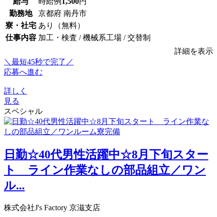
給与
時給例
1,500
円
勤務地
京都府 南丹市
寮・社宅
あり（無料）
仕事内容
加工・検査 / 機械系工場 / 交替制
詳細を表示
＼最短45秒で完了／
応募へ進む
詳しく
見る
スペシャル
日勤☆40代男性活躍中☆8月下旬スター
ト ライン作業なしの部品組立／ワン
ル...
株式会社J's Factory 京滋支店