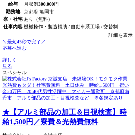
給与
月収例
300,000
円
勤務地
京都府 亀岡市
寮・社宅
あり（無料）
仕事内容
機械操作・製造補助 / 自動車系工場 / 交替制
詳細を表示
＼最短45秒で完了／
応募へ進む
詳しく
見る
スペシャル
★【アルミ部品の加工＆目視検査】時
給1,500円／寮費＆光熱費無料