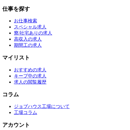
仕事を探す
お仕事検索
スペシャル求人
寮/社宅ありの求人
高収入の求人
期間工の求人
マイリスト
おすすめの求人
キープ中の求人
求人の閲覧履歴
コラム
ジョブハウス工場について
工場コラム
アカウント