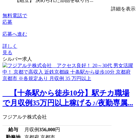
【組立】 決められた部品を取り付...
詳細を表示
無料電話で
応募
応募へ進む
詳しく
見る
シルバー求人
【十条駅から徒歩10分】駅チカ職場
で月収例35万円以上稼げる♪/夜勤専属...
フジアルテ株式会社
給与
月収例
356,000
円
勤務地
京都府 京都市