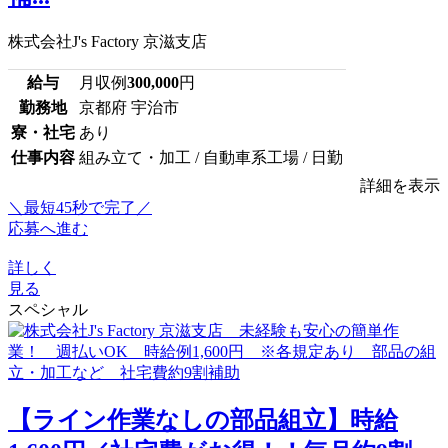
株式会社J's Factory 京滋支店
給与
月収例
300,000
円
勤務地
京都府 宇治市
寮・社宅
あり
仕事内容
組み立て・加工 / 自動車系工場 / 日勤
詳細を表示
＼最短45秒で完了／
応募へ進む
詳しく
見る
スペシャル
【ライン作業なしの部品組立】時給