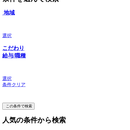
地域
選択
こだわり
給与/職種
選択
条件クリア
この条件で検索
人気の条件から検索