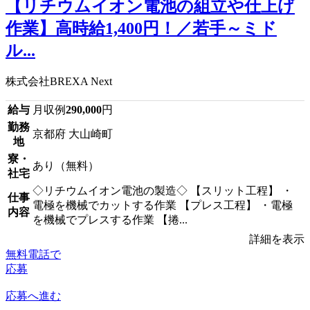
【リチウムイオン電池の組立や仕上げ
作業】高時給1,400円！／若手～ミド
ル...
株式会社BREXA Next
給与
月収例
290,000
円
勤務
京都府 大山崎町
地
寮・
あり（無料）
社宅
◇リチウムイオン電池の製造◇ 【スリット工程】 ・
仕事
電極を機械でカットする作業 【プレス工程】 ・電極
内容
を機械でプレスする作業 【捲...
詳細を表示
無料電話で
応募
応募へ進む