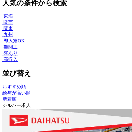
人気の条件から検索
東海
関西
関東
九州
即入寮OK
期間工
寮あり
高収入
並び替え
おすすめ順
給与が高い順
新着順
シルバー求人