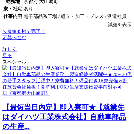
勤務地
京都府 大山崎町
寮・社宅
あり
仕事内容
電子部品系工場 / 組立・加工・プレス / 派遣社員
詳細を表示
＼最短45秒で完了／
応募へ進む
詳しく
見る
スペシャル
【最短当日内定】即入寮可★【就業先
はダイハツ工業株式会社】自動車部品
の生産...