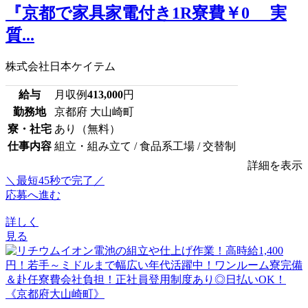
『京都で家具家電付き1R寮費￥0 実
質...
株式会社日本ケイテム
給与
月収例
413,000
円
勤務地
京都府 大山崎町
寮・社宅
あり（無料）
仕事内容
組立・組み立て / 食品系工場 / 交替制
詳細を表示
＼最短45秒で完了／
応募へ進む
詳しく
見る