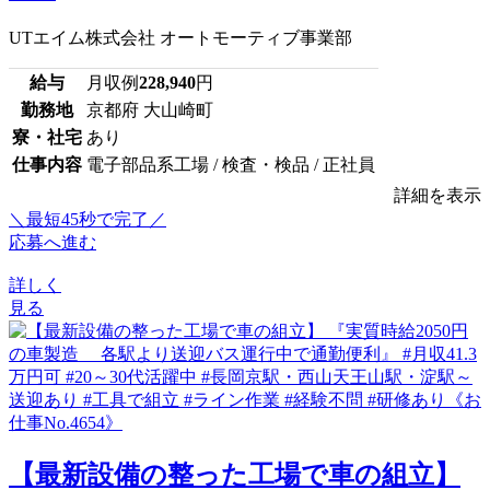
UTエイム株式会社 オートモーティブ事業部
給与
月収例
228,940
円
勤務地
京都府 大山崎町
寮・社宅
あり
仕事内容
電子部品系工場 / 検査・検品 / 正社員
詳細を表示
＼最短45秒で完了／
応募へ進む
詳しく
見る
【最新設備の整った工場で車の組立】