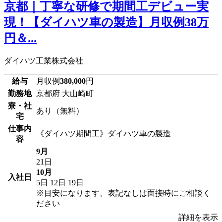
京都｜丁寧な研修で期間工デビュー実
現！【ダイハツ車の製造】月収例38万
円＆...
ダイハツ工業株式会社
給与
月収例
380,000
円
勤務地
京都府 大山崎町
寮・社
あり（無料）
宅
仕事内
《ダイハツ期間工》ダイハツ車の製造
容
9月
21日
10月
入社日
5日
12日
19日
※目安になります、表記なしは面接時にご相談く
ださい
詳細を表示