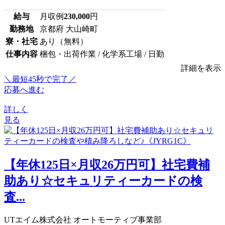
給与
月収例
230,000
円
勤務地
京都府 大山崎町
寮・社宅
あり（無料）
仕事内容
梱包・出荷作業 / 化学系工場 / 日勤
詳細を表示
＼最短45秒で完了／
応募へ進む
詳しく
見る
【年休125日×月収26万円可】社宅費補
助あり☆セキュリティーカードの検
査...
UTエイム株式会社 オートモーティブ事業部