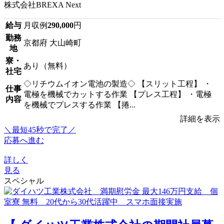
株式会社BREXA Next
給与
月収例
290,000
円
勤務
京都府 大山崎町
地
寮・
あり（無料）
社宅
◇リチウムイオン電池の製造◇ 【スリット工程】 ・
仕事
電極を機械でカットする作業 【プレス工程】 ・電極
内容
を機械でプレスする作業 【捲...
詳細を表示
＼最短45秒で完了／
応募へ進む
詳しく
見る
スペシャル