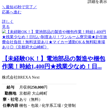
詳細を表示
＼最短45秒で完了／
応募へ進む
詳しく
見る
【未経験OK！】電池部品の製造や梱包
作業！時給1,400円★残業少なめ！日...
株式会社BREXA Next
給与
月収例
250,000
円
勤務地
京都府 大山崎町
寮・社宅
あり（無料）
仕事内容
梱包・包装 / 化学系工場 / 交替制