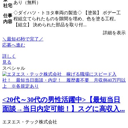
あり（無料）
社宅
◇ダイハツ・トヨタ車両の製造◇ 【塗装】 ボデー工
仕事
程組立てられたものを隙間を埋め、色を塗る工程。
内容
【組立】 決められた部品を取り付...
詳細を表示
＼最短45秒で完了／
応募へ進む
詳しく
見る
スペシャル
<20代～30代の男性活躍中>【最短当日
面談→当日内定可能！】スグに高収入...
エヌエス・テック株式会社