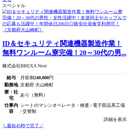
スペシャル
ID＆セキュリティ関連機器製造作業！
無料ワンルーム寮完備！20～30代の男...
株式会社BREXA Next
給与
月収例
240,000
円
勤務地
京都府 大山崎町
寮・社
あり（無料）
宅
仕事内
シートのマシンオペレータ・検査 / 電子部品系工場
容
/ 交替制
詳細を表示
＼最短45秒で完了／