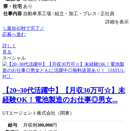
寮・社宅
あり
仕事内容
自動車系工場 / 組立・加工・プレス / 正社員
詳細を表示
＼最短45秒で完了／
応募へ進む
詳しく
見る
スペシャル
【20~30代活躍中】【月収30万可☆】未
経験OK！電池製造のお仕事◎男女...
UTエージェント株式会社（関東）
給与
月収例
300,000
円