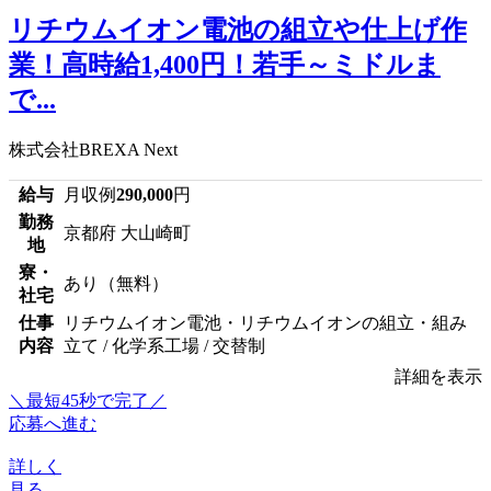
リチウムイオン電池の組立や仕上げ作
業！高時給1,400円！若手～ミドルま
で...
株式会社BREXA Next
給与
月収例
290,000
円
勤務
京都府 大山崎町
地
寮・
あり（無料）
社宅
仕事
リチウムイオン電池・リチウムイオンの組立・組み
内容
立て / 化学系工場 / 交替制
詳細を表示
＼最短45秒で完了／
応募へ進む
詳しく
見る