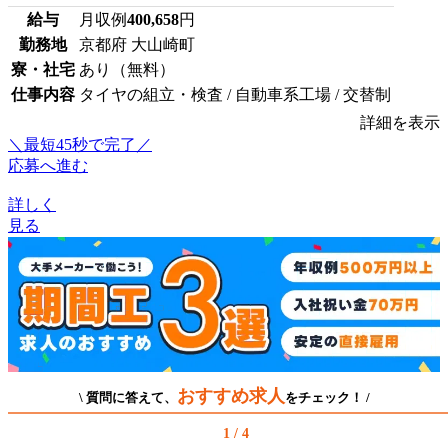
給与
月収例
400,658
円
勤務地
京都府 大山崎町
寮・社宅
あり（無料）
仕事内容
タイヤの組立・検査 / 自動車系工場 / 交替制
詳細を表示
＼最短45秒で完了／
応募へ進む
詳しく
見る
おすすめ求人
\ 質問に答えて、
をチェック！ /
1 / 4