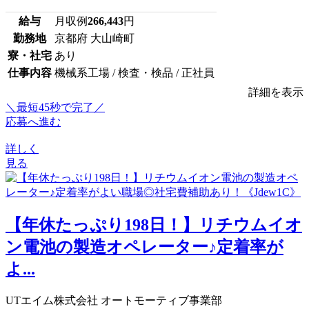
給与
月収例
266,443
円
勤務地
京都府 大山崎町
寮・社宅
あり
仕事内容
機械系工場 / 検査・検品 / 正社員
詳細を表示
＼最短45秒で完了／
応募へ進む
詳しく
見る
【年休たっぷり198日！】リチウムイオ
ン電池の製造オペレーター♪定着率が
よ...
UTエイム株式会社 オートモーティブ事業部