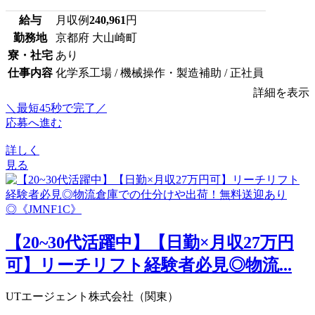
給与
月収例
240,961
円
勤務地
京都府 大山崎町
寮・社宅
あり
仕事内容
化学系工場 / 機械操作・製造補助 / 正社員
詳細を表示
＼最短45秒で完了／
応募へ進む
詳しく
見る
【20~30代活躍中】【日勤×月収27万円
可】リーチリフト経験者必見◎物流...
UTエージェント株式会社（関東）