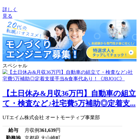
詳しく
見る
スペシャル
【土日休み&月収36万円】自動車の組立
て・検査など♪社宅費5万補助◎定着支...
UTエイム株式会社 オートモーティブ事業部
給与
月収例
361,639
円
勤務地
京都府 大山崎町