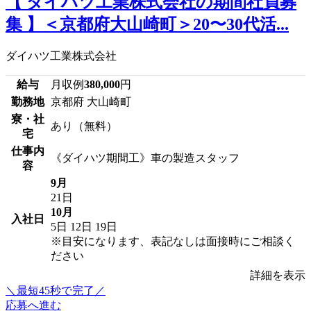
【 ダイハツ工業株式会社の期間社員募
集 】＜京都府大山崎町＞20〜30代活...
ダイハツ工業株式会社
給与
月収例
380,000
円
勤務地
京都府 大山崎町
寮・社
あり（無料）
宅
仕事内
《ダイハツ期間工》車の製造スタッフ
容
9月
21日
10月
入社日
5日
12日
19日
※目安になります、表記なしは面接時にご相談く
ださい
詳細を表示
＼最短45秒で完了／
応募へ進む