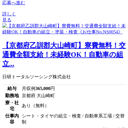
応募へ進む
詳しく
見る
【京都府乙訓郡大山崎町】寮費無料！交
通費全額支給！未経験OK！自動車の組
立...
日研トータルソーシング株式会社
給与
月収例
365,000
円
勤務地
京都府 大山崎町
寮・社
あり（無料）
宅
仕事内
シート・タイヤの組立・検査 / 自動車系工場 / 交替
容
制