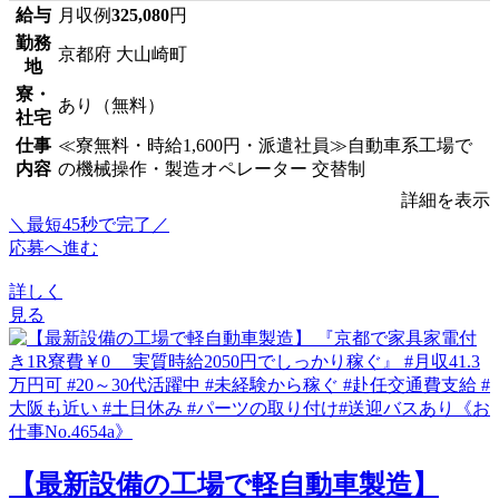
給与
月収例
325,080
円
勤務
京都府 大山崎町
地
寮・
あり（無料）
社宅
仕事
≪寮無料・時給1,600円・派遣社員≫自動車系工場で
内容
の機械操作・製造オペレーター 交替制
詳細を表示
＼最短45秒で完了／
応募へ進む
詳しく
見る
【最新設備の工場で軽自動車製造】