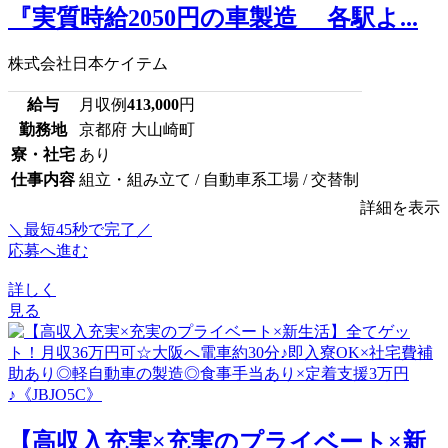
『実質時給2050円の車製造 各駅よ...
株式会社日本ケイテム
給与
月収例
413,000
円
勤務地
京都府 大山崎町
寮・社宅
あり
仕事内容
組立・組み立て / 自動車系工場 / 交替制
詳細を表示
＼最短45秒で完了／
応募へ進む
詳しく
見る
【高収入充実×充実のプライベート×新