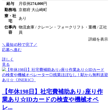
給与
月収例
274,000
円
勤務地
京都府 大山崎町
寮・社
あり
宅
仕事内
物流倉庫 / クレーン・フォークリフト・重機 / 正社
容
員
詳細を表示
＼最短45秒で完了／
応募へ進む
詳しく
見る
【年休198日】社宅費補助あり♪座り作
業あり☆IDカードの検査や機械オペ
レ...