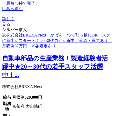
＼最短45秒で完了／
応募へ進む
詳しく
見る
シルバー求人
自動車部品の生産業務！製造経験者活
躍中★20～30代の若手スタッフ活躍
中！...
株式会社BREXA Next
給与
月収例
320,000
円
勤務
京都府 大山崎町
地
寮・