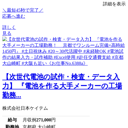
詳細を表示
＼最短45秒で完了／
応募へ進む
詳しく
見る
【次世代電池の試作・検査・データ入
力】 『電池を作る大手メーカーの工場
勤務...
株式会社日本ケイテム
給与
月収例
271,000
円
勤務地
京都府 大山崎町