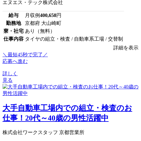
エヌエス・テック株式会社
給与
月収例
400,658
円
勤務地
京都府 大山崎町
寮・社宅
あり（無料）
仕事内容
タイヤの組立・検査 / 自動車系工場 / 交替制
詳細を表示
＼最短45秒で完了／
応募へ進む
詳しく
見る
大手自動車工場内での組立・検査のお
仕事！20代～40歳の男性活躍中
株式会社ワークスタッフ 京都営業所