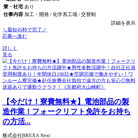
寮・社宅
あり
仕事内容
加工・開発 / 化学系工場 / 交替制
詳細を表示
＼最短45秒で完了／
応募へ進む
詳しく
見る
【今だけ！寮費無料★】電池部品の製
造作業！フォークリフト免許をお持ち
の方活...
株式会社BREXA Next