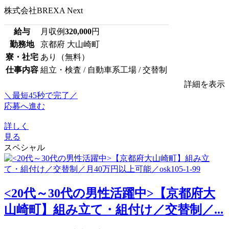
株式会社BREXA Next
給与
月収例
320,000
円
勤務地
京都府 大山崎町
寮・社宅
あり（無料）
仕事内容
組立・検査 / 自動車系工場 / 交替制
詳細を表示
＼最短45秒で完了／
応募へ進む
詳しく
見る
スペシャル
<20代～30代の男性活躍中>【京都府大
山崎町】組み立て・組付け／交替制／...