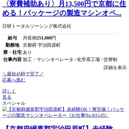
〈寮費補助あり〉月13,500円で京都に住
める！パッケージの製造マシンオペ...
日研トータルソーシング株式会社
給与
月収例
251,000
円
勤務地
京都府 宇治田原町
寮・社宅
あり
仕事内容
加工・マシンオペレータ / 化学系工場 / 交替制
詳細を表示
＼最短45秒で完了／
応募へ進む
詳しく
見る
スペシャル
【京都府綴喜郡宇治田原町】未経験