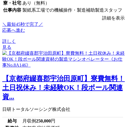
寮・社宅
あり（無料）
仕事内容
製紙系工場での機械操作・製造補助製造スタッフ
詳細を表示
＼最短45秒で完了／
応募へ進む
詳しく
見る
【京都府綴喜郡宇治田原町】寮費無料！
土日祝休み！未経験OK！段ボール関連
資...
日研トータルソーシング株式会社
給与
月収例
250,000
円