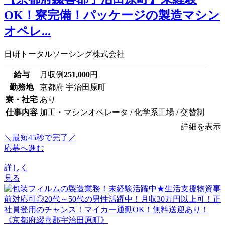
OK！寮完備！パッケージの製造マシン
オペレ...
日研トータルソーシング株式会社
給与
月収例
251,000
円
勤務地
京都府 宇治田原町
寮・社宅
あり
仕事内容
加工・マシンオペレータ / 化学系工場 / 交替制
詳細を表示
＼最短45秒で完了／
応募へ進む
詳しく
見る