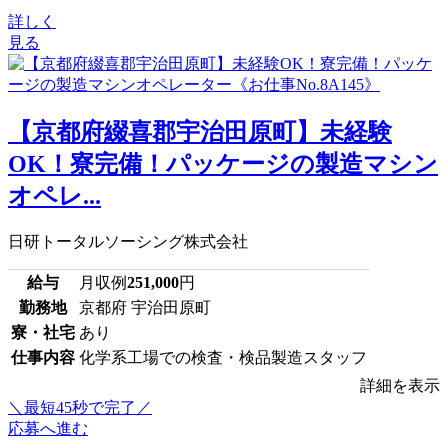
詳しく
見る
【京都府綴喜郡宇治田原町】未経験
OK！寮完備！パッケージの製造マシン
オペレ...
日研トータルソーシング株式会社
給与
月収例
251,000
円
勤務地
京都府 宇治田原町
寮・社宅
あり
仕事内容
化学系工場での検査・検品製造スタッフ
詳細を表示
＼最短45秒で完了／
応募へ進む