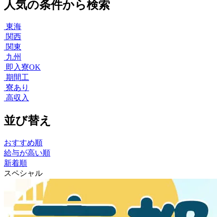
人気の条件から検索
東海
関西
関東
九州
即入寮OK
期間工
寮あり
高収入
並び替え
おすすめ順
給与が高い順
新着順
スペシャル