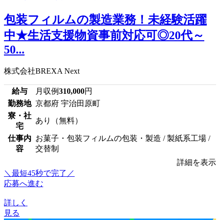
包装フィルムの製造業務！未経験活躍
中★生活支援物資事前対応可◎20代～
50...
株式会社BREXA Next
給与
月収例
310,000
円
勤務地
京都府 宇治田原町
寮・社
あり（無料）
宅
仕事内
お菓子・包装フィルムの包装・製造 / 製紙系工場 /
容
交替制
詳細を表示
＼最短45秒で完了／
応募へ進む
詳しく
見る