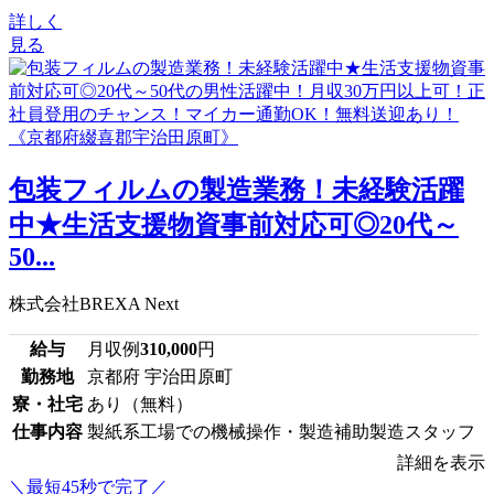
詳しく
見る
包装フィルムの製造業務！未経験活躍
中★生活支援物資事前対応可◎20代～
50...
株式会社BREXA Next
給与
月収例
310,000
円
勤務地
京都府 宇治田原町
寮・社宅
あり（無料）
仕事内容
製紙系工場での機械操作・製造補助製造スタッフ
詳細を表示
＼最短45秒で完了／