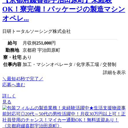
OK！寮完備！パッケージの製造マシン
オペレ...
日研トータルソーシング株式会社
給与
月収例
251,000
円
勤務地
京都府 宇治田原町
寮・社宅
あり
仕事内容
加工・マシンオペレータ / 化学系工場 / 交替制
詳細を表示
＼最短45秒で完了／
応募へ進む
詳しく
見る