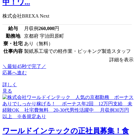
中！ワ...
株式会社BREXA Next
給与
月収例
260,000
円
勤務地
京都府 宇治田原町
寮・社宅
あり（無料）
仕事内容
製紙系工場での軽作業・ピッキング製造スタッフ
詳細を表示
＼最短45秒で完了／
応募へ進む
詳しく
見る
ワールドインテックの正社員募集！食