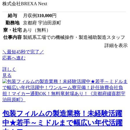
株式会社BREXA Next
給与
月収例
310,000
円
勤務地
京都府 宇治田原町
寮・社宅
あり（無料）
仕事内容
製紙系工場での機械操作・製造補助製造スタッフ
詳細を表示
＼最短45秒で完了／
応募へ進む
詳しく
見る
包装フィルムの製造業務！未経験活躍
中★若手～ミドルまで幅広い年代活躍