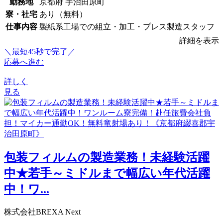
勤務地
京都府 宇治田原町
寮・社宅
あり（無料）
仕事内容
製紙系工場での組立・加工・プレス製造スタッフ
詳細を表示
＼最短45秒で完了／
応募へ進む
詳しく
見る
包装フィルムの製造業務！未経験活躍
中★若手～ミドルまで幅広い年代活躍
中！ワ...
株式会社BREXA Next