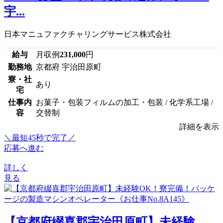
宇...
日本マニュファクチャリングサービス株式会社
給与
月収例
231,000
円
勤務地
京都府 宇治田原町
寮・社
あり
宅
仕事内
お菓子・包装フィルムの加工・包装 / 化学系工場 /
容
交替制
詳細を表示
＼最短45秒で完了／
応募へ進む
詳しく
見る
【京都府綴喜郡宇治田原町】未経験