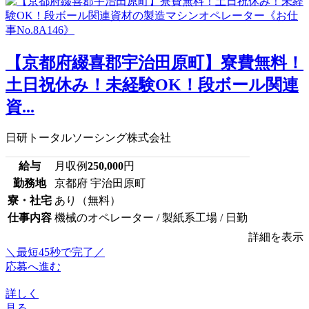
【京都府綴喜郡宇治田原町】寮費無料！
土日祝休み！未経験OK！段ボール関連
資...
日研トータルソーシング株式会社
給与
月収例
250,000
円
勤務地
京都府 宇治田原町
寮・社宅
あり（無料）
仕事内容
機械のオペレーター / 製紙系工場 / 日勤
詳細を表示
＼最短45秒で完了／
応募へ進む
詳しく
見る