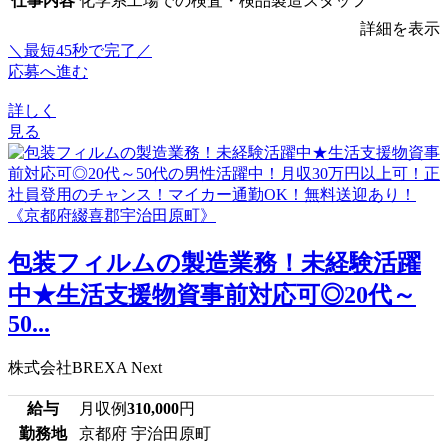
仕事内容
化学系工場での検査・検品製造スタッフ
詳細を表示
＼最短45秒で完了／
応募へ進む
詳しく
見る
包装フィルムの製造業務！未経験活躍
中★生活支援物資事前対応可◎20代～
50...
株式会社BREXA Next
給与
月収例
310,000
円
勤務地
京都府 宇治田原町