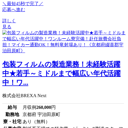
＼最短45秒で完了／
応募へ進む
詳しく
見る
包装フィルムの製造業務！未経験活躍
中★若手～ミドルまで幅広い年代活躍
中！ワ...
株式会社BREXA Next
給与
月収例
260,000
円
勤務地
京都府 宇治田原町
寮・社宅
あり（無料）