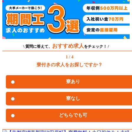
おすすめ求人
\ 質問に答えて、
をチェック！ /
1 / 4
寮付きの求人をお探しですか？
寮あり
寮なし
どちらでも可