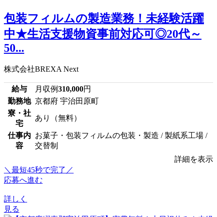
包装フィルムの製造業務！未経験活躍
中★生活支援物資事前対応可◎20代～
50...
株式会社BREXA Next
給与
月収例
310,000
円
勤務地
京都府 宇治田原町
寮・社
あり（無料）
宅
仕事内
お菓子・包装フィルムの包装・製造 / 製紙系工場 /
容
交替制
詳細を表示
＼最短45秒で完了／
応募へ進む
詳しく
見る