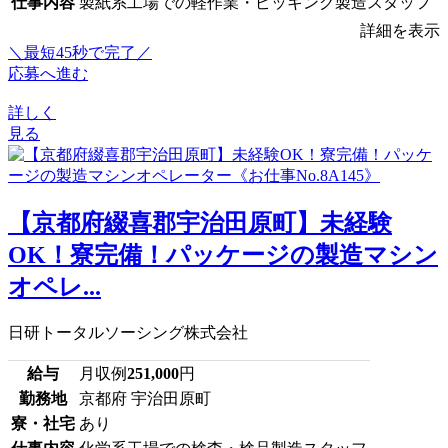
仕事内容
製紙系工場での軽作業・ピッキング製造スタッフ
詳細を表示
＼最短45秒で完了／
応募へ進む
詳しく
見る
【京都府綴喜郡宇治田原町】未経験
OK！寮完備！パッケージの製造マシン
オペレ...
日研トータルソーシング株式会社
給与
月収例
251,000
円
勤務地
京都府 宇治田原町
寮・社宅
あり