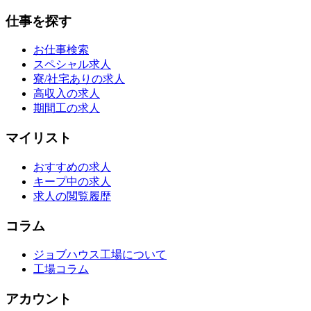
仕事を探す
お仕事検索
スペシャル求人
寮/社宅ありの求人
高収入の求人
期間工の求人
マイリスト
おすすめの求人
キープ中の求人
求人の閲覧履歴
コラム
ジョブハウス工場について
工場コラム
アカウント