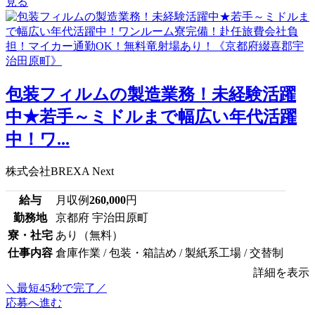
見る
包装フィルムの製造業務！未経験活躍
中★若手～ミドルまで幅広い年代活躍
中！ワ...
株式会社BREXA Next
給与
月収例
260,000
円
勤務地
京都府 宇治田原町
寮・社宅
あり（無料）
仕事内容
倉庫作業 / 包装・箱詰め / 製紙系工場 / 交替制
詳細を表示
＼最短45秒で完了／
応募へ進む