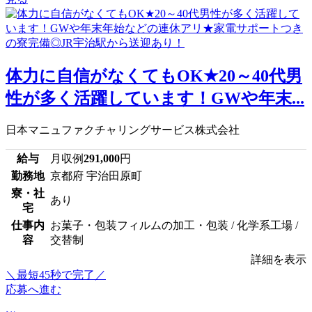
体力に自信がなくてもOK★20～40代男
性が多く活躍しています！GWや年末...
日本マニュファクチャリングサービス株式会社
給与
月収例
291,000
円
勤務地
京都府 宇治田原町
寮・社
あり
宅
仕事内
お菓子・包装フィルムの加工・包装 / 化学系工場 /
容
交替制
詳細を表示
＼最短45秒で完了／
応募へ進む