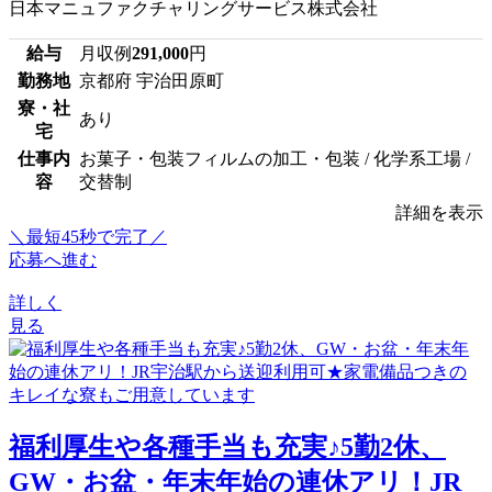
日本マニュファクチャリングサービス株式会社
給与
月収例
291,000
円
勤務地
京都府 宇治田原町
寮・社
あり
宅
仕事内
お菓子・包装フィルムの加工・包装 / 化学系工場 /
容
交替制
詳細を表示
＼最短45秒で完了／
応募へ進む
詳しく
見る
福利厚生や各種手当も充実♪5勤2休、
GW・お盆・年末年始の連休アリ！JR