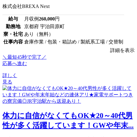
株式会社BREXA Next
給与
月収例
260,000
円
勤務地
京都府 宇治田原町
寮・社宅
あり（無料）
仕事内容
倉庫作業 / 包装・箱詰め / 製紙系工場 / 交替制
詳細を表示
＼最短45秒で完了／
応募へ進む
詳しく
見る
体力に自信がなくてもOK★20～40代男
性が多く活躍しています！GWや年末...