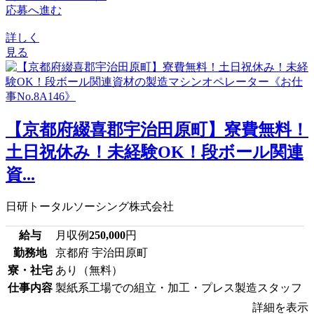
応募へ進む
詳しく
見る
【京都府綴喜郡宇治田原町】寮費無料！
土日祝休み！未経験OK！段ボール関連
資...
日研トータルソーシング株式会社
給与
月収例
250,000
円
勤務地
京都府 宇治田原町
寮・社宅
あり（無料）
仕事内容
製紙系工場での組立・加工・プレス製造スタッフ
詳細を表示