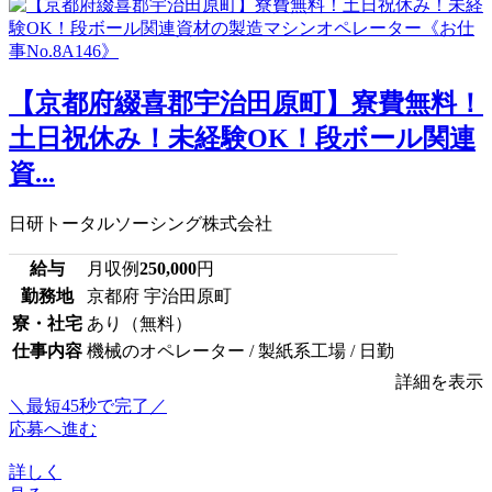
【京都府綴喜郡宇治田原町】寮費無料！
土日祝休み！未経験OK！段ボール関連
資...
日研トータルソーシング株式会社
給与
月収例
250,000
円
勤務地
京都府 宇治田原町
寮・社宅
あり（無料）
仕事内容
機械のオペレーター / 製紙系工場 / 日勤
詳細を表示
＼最短45秒で完了／
応募へ進む
詳しく