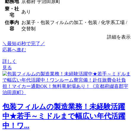
勤務地
京都府 宇治田原町
寮・社
あり
宅
仕事内
お菓子・包装フィルムの加工・包装 / 化学系工場 /
容
交替制
詳細を表示
＼最短45秒で完了／
応募へ進む
詳しく
見る
包装フィルムの製造業務！未経験活躍
中★若手～ミドルまで幅広い年代活躍
中！ワ...