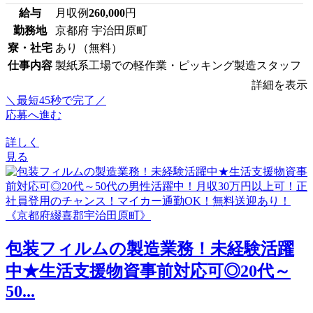
給与
月収例
260,000
円
勤務地
京都府 宇治田原町
寮・社宅
あり（無料）
仕事内容
製紙系工場での軽作業・ピッキング製造スタッフ
詳細を表示
＼最短45秒で完了／
応募へ進む
詳しく
見る
包装フィルムの製造業務！未経験活躍
中★生活支援物資事前対応可◎20代～
50...