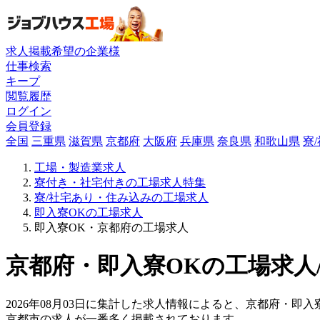
求人掲載希望の企業様
仕事検索
キープ
閲覧履歴
ログイン
会員登録
全国
三重県
滋賀県
京都府
大阪府
兵庫県
奈良県
和歌山県
寮
工場・製造業求人
寮付き・社宅付きの工場求人特集
寮/社宅あり・住み込みの工場求人
即入寮OKの工場求人
即入寮OK・京都府の工場求人
京都府・即入寮OKの工場求人/
2026年08月03日に集計した求人情報によると、京都府・即入
京都市の求人が一番多く掲載されております。