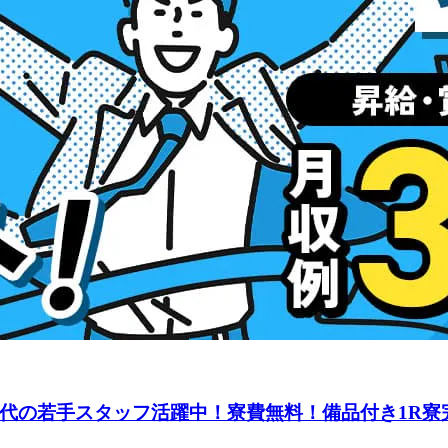
0代の若手スタッフ活躍中！寮費無料！備品付き1R寮