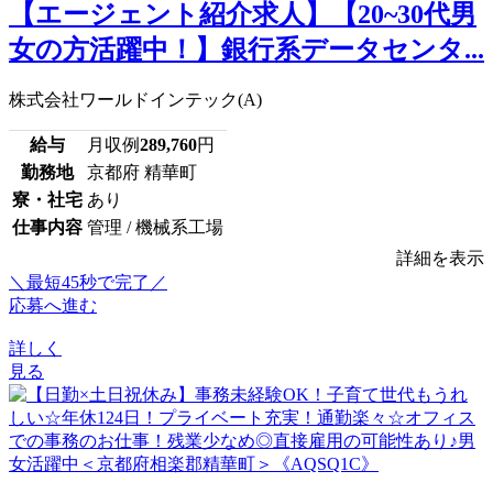
【エージェント紹介求人】【20~30代男
女の方活躍中！】銀行系データセンタ...
株式会社ワールドインテック(A)
給与
月収例
289,760
円
勤務地
京都府 精華町
寮・社宅
あり
仕事内容
管理 / 機械系工場
詳細を表示
＼最短45秒で完了／
応募へ進む
詳しく
見る