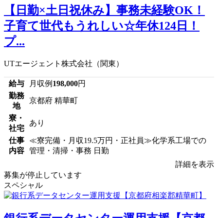
【日勤×土日祝休み】事務未経験OK！
子育て世代もうれしい☆年休124日！
プ...
UTエージェント株式会社（関東）
給与
月収例
198,000
円
勤務
京都府 精華町
地
寮・
あり
社宅
仕事
≪寮完備・月収19.5万円・正社員≫化学系工場での
内容
管理・清掃・事務 日勤
詳細を表示
募集が停止しています
スペシャル