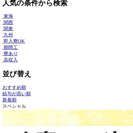
人気の条件から検索
東海
関西
関東
九州
即入寮OK
期間工
寮あり
高収入
並び替え
おすすめ順
給与が高い順
新着順
スペシャル