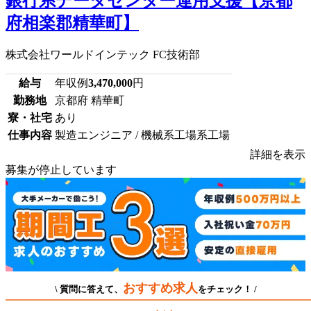
銀行系データセンター運用支援【京都
府相楽郡精華町】
株式会社ワールドインテック FC技術部
給与
年収例
3,470,000
円
勤務地
京都府 精華町
寮・社宅
あり
仕事内容
製造エンジニア / 機械系工場系工場
詳細を表示
募集が停止しています
おすすめ求人
\ 質問に答えて、
をチェック！ /