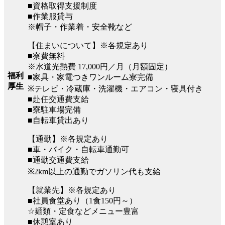
■資格取得支援制度
■作業服貸与
※帽子・作業着・安全靴など
【住まいについて】※各規定あり
■寮費無料
※水道光熱費 17,000円／月（月額固定）
福利
■家具・家電つきワンルーム寮完備
厚生
※テレビ・冷蔵庫・洗濯機・エアコン・寝具付き
■赴任交通費支給
■寮駐車場完備
■自転車貸出あり
【通勤】※各規定あり
■車・バイク・自転車通勤可
■通勤交通費支給
※2km以上の通勤でガソリン代も支給
【就業先】※各規定あり
■社員食堂あり（1食150円～）
☆麺類・定食などメニュー豊富
■休憩室あり