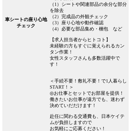
（1）シートや関連部品の余分な部分
を除去
（2）完成品の外観チェック
車シートの座り心地
（3）座り心地や動作確認
チェック
（4）必要な部品集め・梱包 など
【求人担当者からヒトコト】
未経験の方もすぐに覚えられるカン
タン作業！
女性スタッフさんも多数活躍中で
す！
＜手続不要！敷礼不要！で1人暮らし
START！＞
◎お仕事とセットでお部屋を提供！
働きたいお仕事が遠方でも、迷わず
決めていだだけます！
赴任に関わる交通費も、日本ケイテ
ムが負担しますので
お気軽にご応募ください！