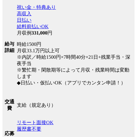
祝い金・特典あり
高収入
日払い
給料前払いOK
月収例
331,000
円
給与
時給1500円
詳細
月収33.1万円以上可
※内訳／時給1500円×7時間40分×21日+残業手当・深
夜手当
※繁忙期・閑散期等によって月収・残業時間は変動
します
◆日払い・仮払いOK（アプリでカンタン申請！）
交通
支給（規定あり）
費
リモート面接OK
履歴書不要
応募