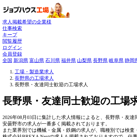
求人掲載希望の企業様
仕事検索
キープ
閲覧履歴
ログイン
会員登録
全国
新潟県
富山県
石川県
福井県
山梨県
長野県
岐阜県
静岡
工場・製造業求人
長野県の工場求人
長野県・友達同士歓迎の工場求人
長野県・友達同士歓迎の工場求
2026年08月03日に集計した求人情報によると、長野県・友達
安曇野市の求人が一番多く掲載されております。
また業界別では機械・金属・鉄鋼の求人が、職種別では検査
株式会社BREXA Nextの求人も掲載されておりますので、