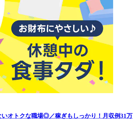
いオトクな職場◎／稼ぎもしっかり！月収例31万