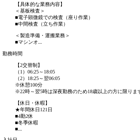
【具体的な業務内容】
＜基板検査＞
■電子顕微鏡での検査（座り作業）
■中間検査（立ち作業）
＜製造準備・運搬業務＞
■マシンオ...
勤務時間
【2交替制】
（1）06:25～18:05
（2）18:25～翌06:05
※休憩100分
※22時～翌5時は深夜勤務のため18歳以上の方に限りま
【休日・休暇】
★年間休日121日
■4勤2休
■冬季休暇
■...
入社日