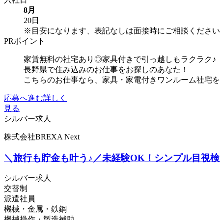
8月
20日
※目安になります、表記なしは面接時にご相談ください
PRポイント
家賃無料の社宅あり◎家具付きで引っ越しもラクラク♪
長野県で住み込みのお仕事をお探しのあなた！
こちらのお仕事なら、家具・家電付きワンルーム社宅を
応募へ進む
詳しく
見る
シルバー求人
株式会社BREXA Next
＼旅行も貯金も叶う♪／未経験OK！シンプル目視検
シルバー求人
交替制
派遣社員
機械・金属・鉄鋼
機械操作・製造補助