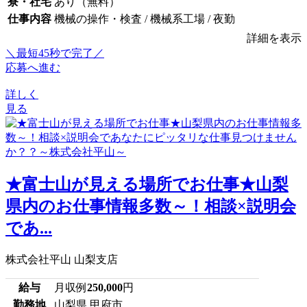
寮・社宅
あり（無料）
仕事内容
機械の操作・検査 / 機械系工場 / 夜勤
詳細を表示
＼最短45秒で完了／
応募へ進む
詳しく
見る
★富士山が見える場所でお仕事★山梨
県内のお仕事情報多数～！相談×説明会
であ...
株式会社平山 山梨支店
給与
月収例
250,000
円
勤務地
山梨県 甲府市