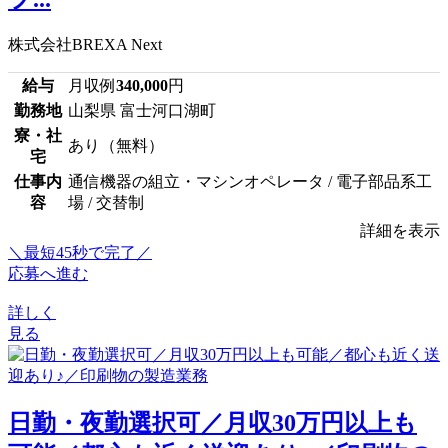
株式会社BREXA Next
給与
月収例
340,000
円
勤務地
山梨県 富士河口湖町
寮・社
あり（無料）
宅
仕事内
通信機器の組立・マシンオペレータ / 電子部品系工
容
場 / 交替制
詳細を表示
＼最短45秒で完了／
応募へ進む
詳しく
見る
日勤・夜勤選択可／月収30万円以上も