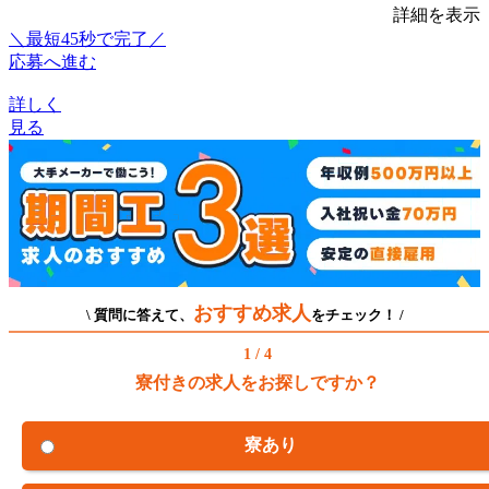
詳細を表示
＼最短45秒で完了／
応募へ進む
詳しく
見る
おすすめ求人
\ 質問に答えて、
をチェック！ /
1 / 4
寮付きの求人をお探しですか？
寮あり