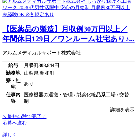
【医薬品の製造】月収例30万円以上／
年間休日129日／ワンルーム社宅あり♪...
アルムメディカルサポート株式会社
給与
月収例
308,844
円
勤務地
山梨県 昭和町
寮・社
あり
宅
仕事内
医療機器の運搬・管理 / 製薬化粧品系工場 / 交替
容
制
詳細を表示
＼最短45秒で完了／
応募へ進む
詳しく