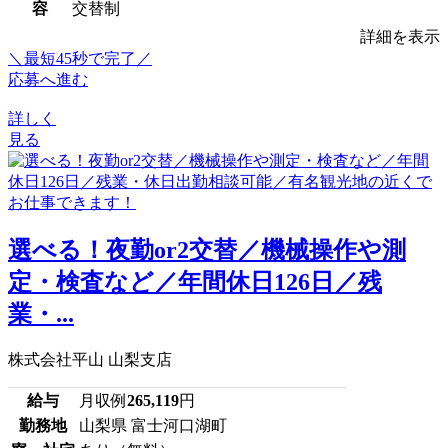
容
交替制
詳細を表示
＼最短45秒で完了／
応募へ進む
詳しく
見る
選べる！夜勤or2交替／機械操作や測
定・検査など／年間休日126日／残
業・...
株式会社平山 山梨支店
給与
月収例
265,119
円
勤務地
山梨県 富士河口湖町