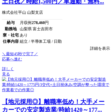
土日祝／時給1,500円／車通勤・無料...
株式会社平山 山梨支店
給与
月収例
278,460
円
勤務地
山梨県 富士吉田市
寮・社宅
あり
仕事内容
組立 / 半導体工場 / 日勤
詳細を表示
＼最短45秒で完了／
応募へ進む
詳しく
見る
【地元採用◎】離職率低め！大手メー
カーでの安定製造業/時給1420～177...