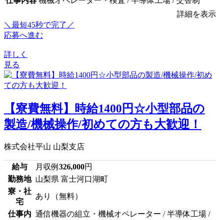
仕事内容
機械オペレーター・検査 / 半導体工場 / 交替制
詳細を表示
＼最短45秒で完了／
応募へ進む
詳しく
見る
【寮費無料】時給1400円☆小型部品の
製造/機械操作/初めての方も大歓迎！
株式会社平山 山梨支店
給与
月収例
326,000
円
勤務地
山梨県 富士河口湖町
寮・社
あり（無料）
宅
仕事内
通信機器の組立・機械オペレーター / 半導体工場 /