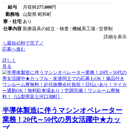
給与
月収例
277,000
円
勤務地
山梨県 昭和町
寮・社宅
あり
仕事内容
医療器具の組立・検査 / 機械系工場 / 交替制
詳細を表示
＼最短45秒で完了／
応募へ進む
詳しく
見る
半導体製造に伴うマシンオペレーター
業務！20代～50代の男女活躍中★カッ
プ...