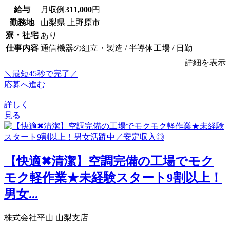
給与
月収例
311,000
円
勤務地
山梨県 上野原市
寮・社宅
あり
仕事内容
通信機器の組立・製造 / 半導体工場 / 日勤
詳細を表示
＼最短45秒で完了／
応募へ進む
詳しく
見る
【快適✖清潔】空調完備の工場でモク
モク軽作業★未経験スタート9割以上！
男女...
株式会社平山 山梨支店