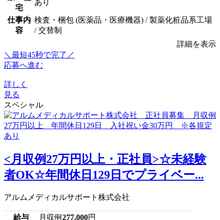
あり
宅
仕事内
検査・梱包 (医薬品・医療機器) / 製薬化粧品系工場
容
/ 交替制
詳細を表示
＼最短45秒で完了／
応募へ進む
詳しく
見る
スペシャル
<月収例27万円以上・正社員>☆未経験
者OK☆年間休日129日でプライベー...
アルムメディカルサポート株式会社
給与
月収例
277,000
円