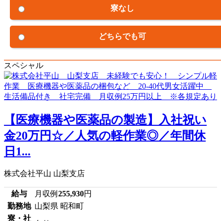
寮なし
どちらでも可
スペシャル
【医療機器や医薬品の製造】入社祝い
金20万円☆／人気の軽作業◎／年間休
日1...
株式会社平山 山梨支店
給与
月収例
255,930
円
勤務地
山梨県 昭和町
寮・社