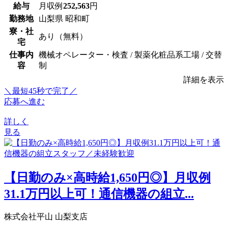
給与
月収例
252,563
円
勤務地
山梨県 昭和町
寮・社
あり（無料）
宅
仕事内
機械オペレーター・検査 / 製薬化粧品系工場 / 交替
容
制
詳細を表示
＼最短45秒で完了／
応募へ進む
詳しく
見る
【日勤のみ×高時給1,650円◎】月収例
31.1万円以上可！通信機器の組立...
株式会社平山 山梨支店