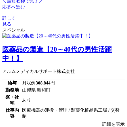
＼最短45秒で完了／
応募へ進む
詳しく
見る
スペシャル
医薬品の製造【20～40代の男性活躍
中！】
アルムメディカルサポート株式会社
給与
月収例
308,844
円
勤務地
山梨県 昭和町
寮・社
あり
宅
仕事内
医療機器の運搬・管理 / 製薬化粧品系工場 / 交替
容
制
詳細を表示