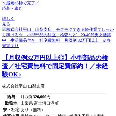
＼最短45秒で完了／
応募へ進む
詳しく
見る
【月収例32万円以上◎】小型部品の検
査／社宅費無料で固定費節約！／未経
験OK♪
株式会社平山 山梨支店
給与
月収例
326,000
円
勤務地
山梨県 富士河口湖町
寮・社宅
あり（無料）