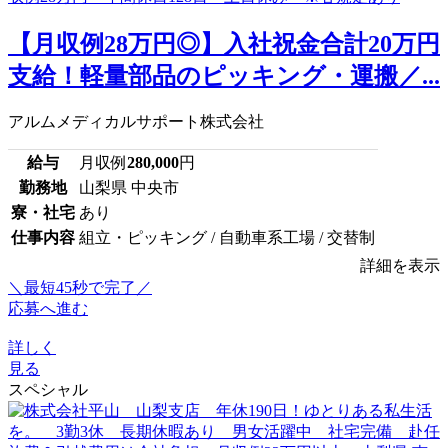
【月収例28万円◎】入社祝金合計20万円
支給！軽量部品のピッキング・運搬／...
アルムメディカルサポート株式会社
給与
月収例
280,000
円
勤務地
山梨県 中央市
寮・社宅
あり
仕事内容
組立・ピッキング / 自動車系工場 / 交替制
詳細を表示
＼最短45秒で完了／
応募へ進む
詳しく
見る
スペシャル