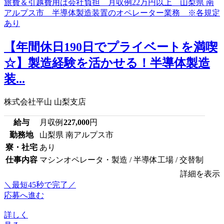
【年間休日190日でプライベートを満喫
☆】製造経験を活かせる！半導体製造
装...
株式会社平山 山梨支店
給与
月収例
227,000
円
勤務地
山梨県 南アルプス市
寮・社宅
あり
仕事内容
マシンオペレータ・製造 / 半導体工場 / 交替制
詳細を表示
＼最短45秒で完了／
応募へ進む
詳しく