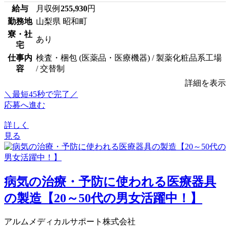
給与
月収例
255,930
円
勤務地
山梨県 昭和町
寮・社
あり
宅
仕事内
検査・梱包 (医薬品・医療機器) / 製薬化粧品系工場
容
/ 交替制
詳細を表示
＼最短45秒で完了／
応募へ進む
詳しく
見る
病気の治療・予防に使われる医療器具
の製造【20～50代の男女活躍中！】
アルムメディカルサポート株式会社