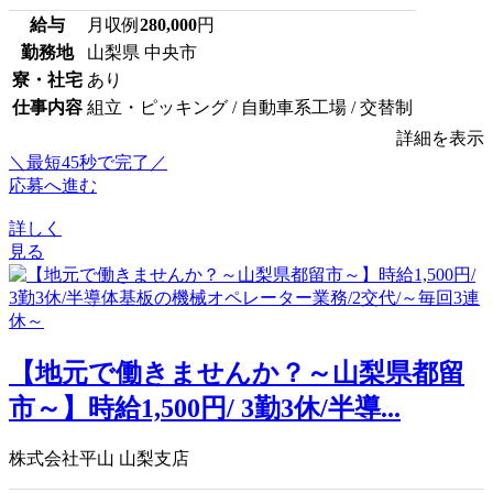
給与
月収例
280,000
円
勤務地
山梨県 中央市
寮・社宅
あり
仕事内容
組立・ピッキング / 自動車系工場 / 交替制
詳細を表示
＼最短45秒で完了／
応募へ進む
詳しく
見る
【地元で働きませんか？～山梨県都留
市～】時給1,500円/ 3勤3休/半導...
株式会社平山 山梨支店