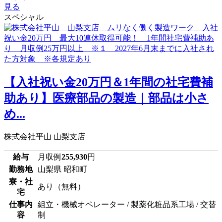
見る
スペシャル
【入社祝い金20万円＆1年間の社宅費補
助あり】医療部品の製造｜部品は小さ
め...
株式会社平山 山梨支店
給与
月収例
255,930
円
勤務地
山梨県 昭和町
寮・社
あり（無料）
宅
仕事内
組立・機械オペレーター / 製薬化粧品系工場 / 交替
容
制