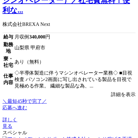
シンオペレーター）／社宅費無料！便
利な...
株式会社BREXA Next
給与
月収例
340,000
円
勤務
山梨県 甲府市
地
寮・
あり（無料）
社宅
◇半導体製造に伴うマシンオペレーター業務◇ ■目視
仕事
検査 パソコン2画面に写し出されている製品を目視で
内容
見極める作業。 繊細な製品な為、...
詳細を表示
＼最短45秒で完了／
応募へ進む
詳しく
見る
スペシャル