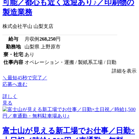
可能／都心も近く送迎あり♪／印刷物の
製造業務
株式会社平山 山梨支店
給与
月収例
268,250
円
勤務地
山梨県 上野原市
寮・社宅
あり
仕事内容
オペレーション・運搬 / 製紙系工場 / 日勤
詳細を表示
＼最短45秒で完了／
応募へ進む
詳しく
見る
富士山が見える新工場でお仕事／日勤×