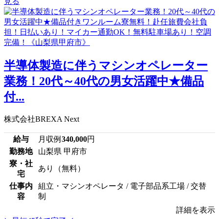
見る
半導体製造に伴うマシンオペレーター
業務！20代～40代の男女活躍中★備品
付...
株式会社BREXA Next
給与
月収例
340,000
円
勤務地
山梨県 甲府市
寮・社
あり（無料）
宅
仕事内
組立・マシンオペレータ / 電子部品系工場 / 交替
容
制
詳細を表示