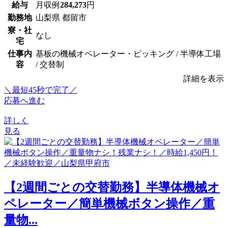
給与
月収例
284,273
円
勤務地
山梨県 都留市
寮・社
なし
宅
仕事内
基板の機械オペレーター・ピッキング / 半導体工場
容
/ 交替制
詳細を表示
＼最短45秒で完了／
応募へ進む
詳しく
見る
【2週間ごとの交替勤務】半導体機械オ
ペレーター／簡単機械ボタン操作／重
量物...