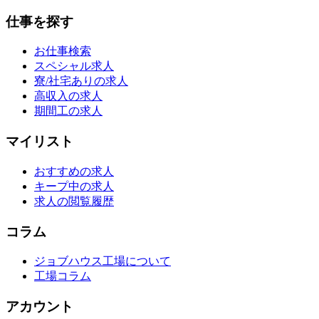
仕事を探す
お仕事検索
スペシャル求人
寮/社宅ありの求人
高収入の求人
期間工の求人
マイリスト
おすすめの求人
キープ中の求人
求人の閲覧履歴
コラム
ジョブハウス工場について
工場コラム
アカウント