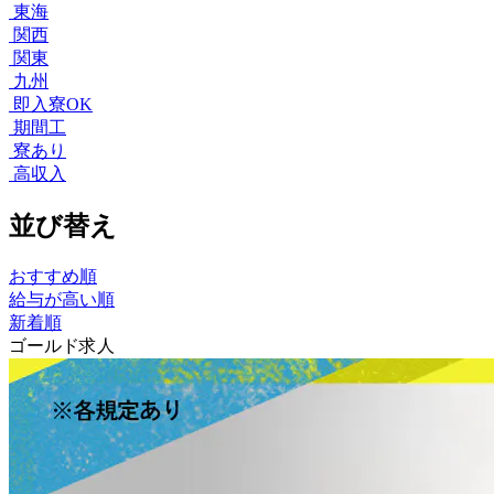
東海
関西
関東
九州
即入寮OK
期間工
寮あり
高収入
並び替え
おすすめ順
給与が高い順
新着順
ゴールド求人