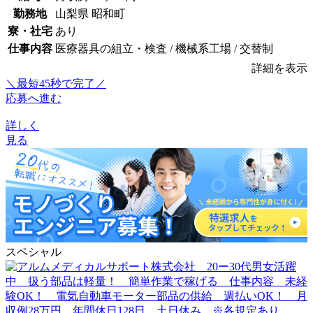
勤務地
山梨県 昭和町
寮・社宅
あり
仕事内容
医療器具の組立・検査 / 機械系工場 / 交替制
詳細を表示
＼最短45秒で完了／
応募へ進む
詳しく
見る
スペシャル