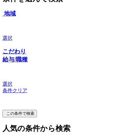
地域
選択
こだわり
給与/職種
選択
条件クリア
この条件で検索
人気の条件から検索