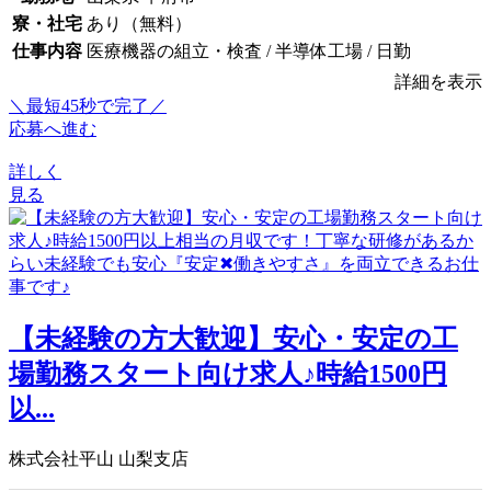
寮・社宅
あり（無料）
仕事内容
医療機器の組立・検査 / 半導体工場 / 日勤
詳細を表示
＼最短45秒で完了／
応募へ進む
詳しく
見る
【未経験の方大歓迎】安心・安定の工
場勤務スタート向け求人♪時給1500円
以...
株式会社平山 山梨支店