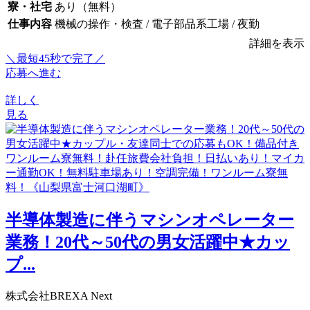
寮・社宅
あり（無料）
仕事内容
機械の操作・検査 / 電子部品系工場 / 夜勤
詳細を表示
＼最短45秒で完了／
応募へ進む
詳しく
見る
半導体製造に伴うマシンオペレーター
業務！20代～50代の男女活躍中★カッ
プ...
株式会社BREXA Next