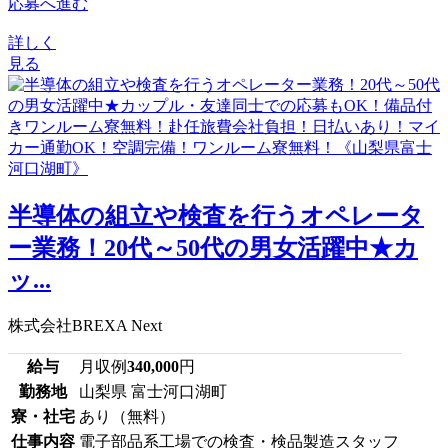
応募へ進む
詳しく
見る
半導体の組立や検査を行うオペレータ
ー業務！20代～50代の男女活躍中★カ
ッ...
株式会社BREXA Next
給与
月収例
340,000
円
勤務地
山梨県 富士河口湖町
寮・社宅
あり（無料）
仕事内容
電子部品系工場での検査・検品製造スタッフ