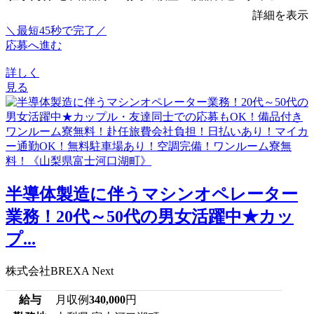
詳細を表示
＼最短45秒で完了／
応募へ進む
詳しく
見る
半導体製造に伴うマシンオペレーター
業務！20代～50代の男女活躍中★カッ
プ...
株式会社BREXA Next
給与
月収例
340,000
円