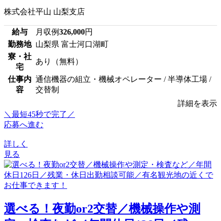
株式会社平山 山梨支店
給与
月収例
326,000
円
勤務地
山梨県 富士河口湖町
寮・社
あり（無料）
宅
仕事内
通信機器の組立・機械オペレーター / 半導体工場 /
容
交替制
詳細を表示
＼最短45秒で完了／
応募へ進む
詳しく
見る
選べる！夜勤or2交替／機械操作や測