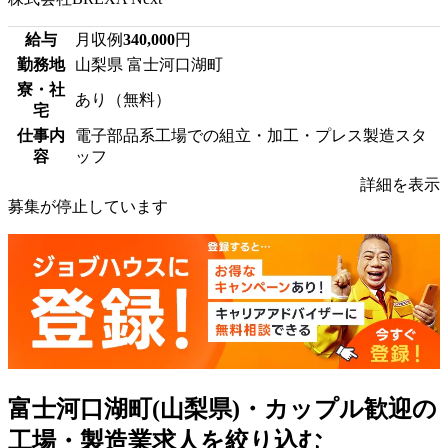
給与
月収例
340,000
円
勤務地
山梨県 富士河口湖町
寮・社
あり（無料）
宅
仕事内
電子部品系工場での組立・加工・プレス製造スタ
容
ッフ
詳細を表示
募集が停止しています
富士河口湖町(山梨県)・カップル歓迎の
工場・製造業求人を絞り込む