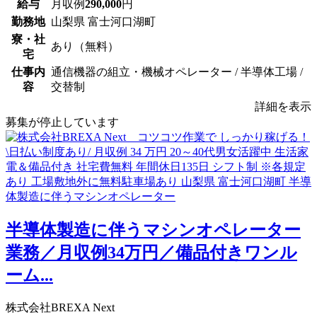
給与
月収例
290,000
円
勤務地
山梨県 富士河口湖町
寮・社
あり（無料）
宅
仕事内
通信機器の組立・機械オペレーター / 半導体工場 /
容
交替制
詳細を表示
募集が停止しています
半導体製造に伴うマシンオペレーター
業務／月収例34万円／備品付きワンル
ーム...
株式会社BREXA Next