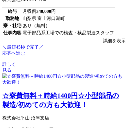
給与
月収例
340,000
円
勤務地
山梨県 富士河口湖町
寮・社宅
あり（無料）
仕事内容
電子部品系工場での検査・検品製造スタッフ
詳細を表示
＼最短45秒で完了／
応募へ進む
詳しく
見る
☆寮費無料＋時給1400円☆小型部品の
製造/初めての方も大歓迎！
株式会社平山 沼津支店