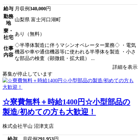
給与
月収例
340,000
円
勤務
山梨県 富士河口湖町
地
寮・
あり（無料）
社宅
◇半導体製造に伴うマシンオペレーター業務◇ ・電気
仕事
機器や車や通信機器等に使われる半導体を製造 ・小さ
内容
な部品の検査（顕微鏡・拡大鏡） ...
詳細を表示
募集が停止しています
☆寮費無料＋時給1400円☆小型部品の
製造/初めての方も大歓迎！
株式会社平山 沼津支店
給与
月収例
291,953
円