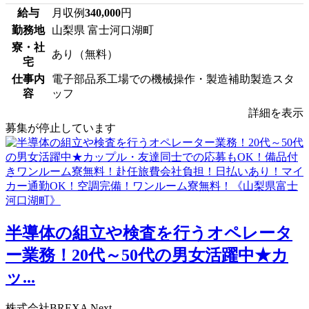
給与
月収例
340,000
円
勤務地
山梨県 富士河口湖町
寮・社
あり（無料）
宅
仕事内
電子部品系工場での機械操作・製造補助製造スタ
容
ッフ
詳細を表示
募集が停止しています
半導体の組立や検査を行うオペレータ
ー業務！20代～50代の男女活躍中★カ
ッ...
株式会社BREXA Next