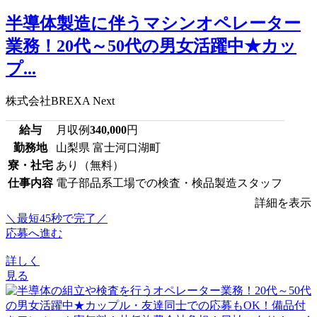
半導体製造に伴うマシンオペレーター
業務！20代～50代の男女活躍中★カッ
プ...
株式会社BREXA Next
給与
月収例
340,000
円
勤務地
山梨県 富士河口湖町
寮・社宅
あり（無料）
仕事内容
電子部品系工場での検査・検品製造スタッフ
詳細を表示
＼最短45秒で完了／
応募へ進む
詳しく
見る