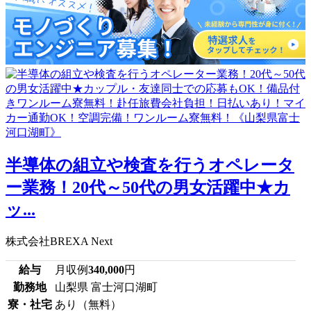
半導体の組立や検査を行うオペレータ
ー業務！20代～50代の男女活躍中★カ
ッ...
株式会社BREXA Next
給与
月収例
340,000
円
勤務地
山梨県 富士河口湖町
寮・社宅
あり（無料）