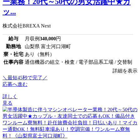
ー業務！20代～50代の男女活躍中★カ
ッ...
株式会社BREXA Next
給与
月収例
340,000
円
勤務地
山梨県 富士河口湖町
寮・社宅
あり（無料）
仕事内容
通信機器の組立・検査 / 電子部品系工場 / 交替制
詳細を表示
＼最短45秒で完了／
応募へ進む
詳しく
見る