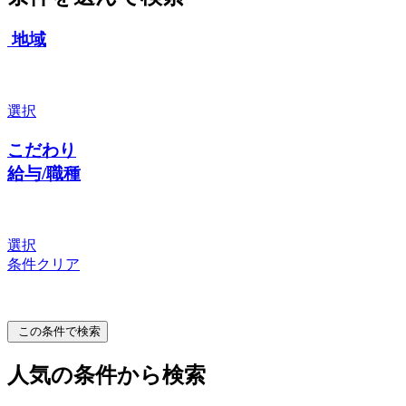
地域
選択
こだわり
給与/職種
選択
条件クリア
この条件で検索
人気の条件から検索