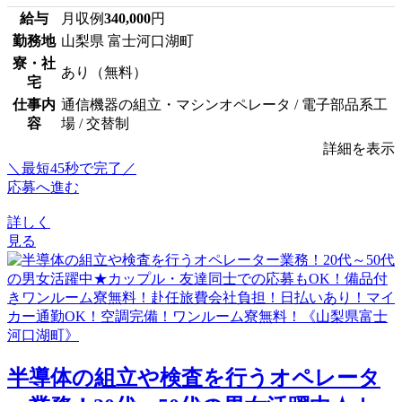
給与
月収例
340,000
円
勤務地
山梨県 富士河口湖町
寮・社
あり（無料）
宅
仕事内
通信機器の組立・マシンオペレータ / 電子部品系工
容
場 / 交替制
詳細を表示
＼最短45秒で完了／
応募へ進む
詳しく
見る
半導体の組立や検査を行うオペレータ