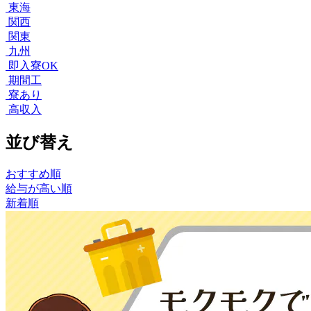
東海
関西
関東
九州
即入寮OK
期間工
寮あり
高収入
並び替え
おすすめ順
給与が高い順
新着順