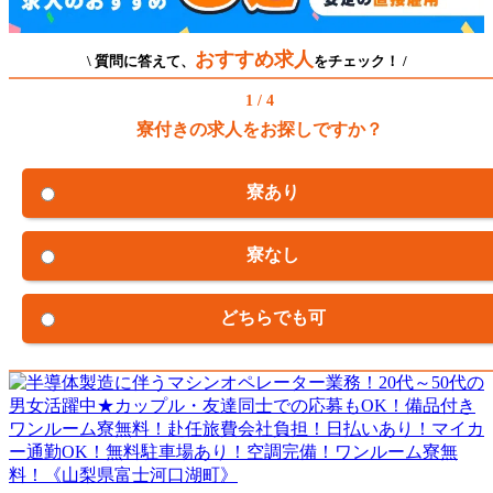
おすすめ求人
\ 質問に答えて、
をチェック！ /
1 / 4
寮付きの求人をお探しですか？
寮あり
寮なし
どちらでも可