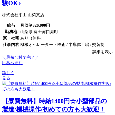
験OK♪
株式会社平山 山梨支店
給与
月収例
326,000
円
勤務地
山梨県 富士河口湖町
寮・社宅
あり（無料）
仕事内容
機械オペレーター・検査 / 半導体工場 / 交替制
詳細を表示
＼最短45秒で完了／
応募へ進む
詳しく
見る
【寮費無料】時給1400円☆小型部品の
製造/機械操作/初めての方も大歓迎！