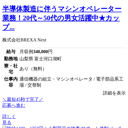
半導体製造に伴うマシンオペレーター
業務！20代～50代の男女活躍中★カッ
プ...
株式会社BREXA Next
給与
月収例
340,000
円
勤務地
山梨県 富士河口湖町
寮・社
あり（無料）
宅
仕事内
通信機器の組立・マシンオペレータ / 電子部品系工
容
場 / 交替制
詳細を表示
＼最短45秒で完了／
応募へ進む
詳しく
見る