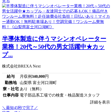
見る
半導体製造に伴うマシンオペレーター
業務！20代～50代の男女活躍中★カッ
プ...
株式会社BREXA Next
給与
月収例
340,000
円
勤務地
山梨県 富士河口湖町
寮・社宅
あり（無料）
仕事内容
電子部品系工場での検査・検品製造スタッフ
詳細を表示
＼最短45秒で完了／