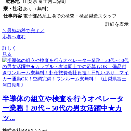
勤務地
山梨県 富士河口湖町
寮・社宅
あり（無料）
仕事内容
電子部品系工場での検査・検品製造スタッフ
詳細を表示
＼最短45秒で完了／
応募へ進む
詳しく
見る
半導体の組立や検査を行うオペレータ
ー業務！20代～50代の男女活躍中★カ
ッ...
株式会社BREXA Next