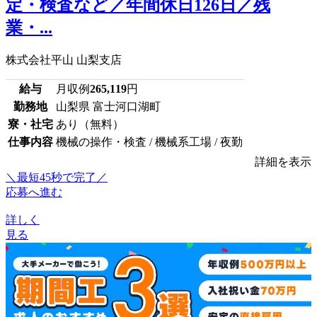
定・検査など／年間休日126日／残
業・...
株式会社平山 山梨支店
給与
月収例
265,119
円
勤務地
山梨県 富士河口湖町
寮・社宅
あり（無料）
仕事内容
機械の操作・検査 / 機械系工場 / 夜勤
詳細を表示
＼最短45秒で完了／
応募へ進む
詳しく
見る