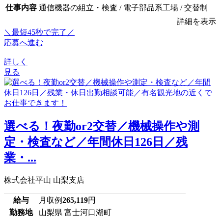
仕事内容
通信機器の組立・検査 / 電子部品系工場 / 交替制
詳細を表示
＼最短45秒で完了／
応募へ進む
詳しく
見る
選べる！夜勤or2交替／機械操作や測
定・検査など／年間休日126日／残
業・...
株式会社平山 山梨支店
給与
月収例
265,119
円
勤務地
山梨県 富士河口湖町