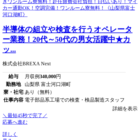
半導体の組立や検査を行うオペレータ
ー業務！20代～50代の男女活躍中★カ
ッ...
株式会社BREXA Next
給与
月収例
340,000
円
勤務地
山梨県 富士河口湖町
寮・社宅
あり（無料）
仕事内容
電子部品系工場での検査・検品製造スタッフ
詳細を表示
＼最短45秒で完了／
応募へ進む
詳しく