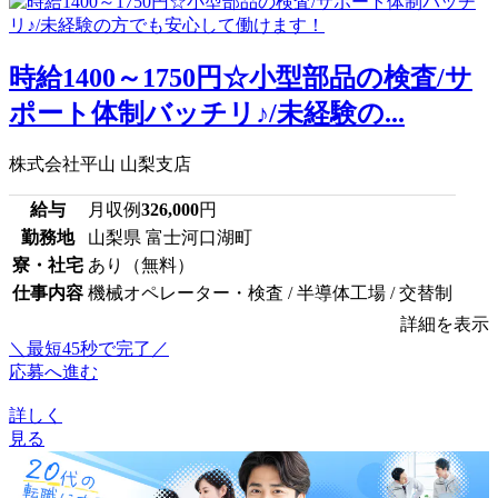
時給1400～1750円☆小型部品の検査/サ
ポート体制バッチリ♪/未経験の...
株式会社平山 山梨支店
給与
月収例
326,000
円
勤務地
山梨県 富士河口湖町
寮・社宅
あり（無料）
仕事内容
機械オペレーター・検査 / 半導体工場 / 交替制
詳細を表示
＼最短45秒で完了／
応募へ進む
詳しく
見る