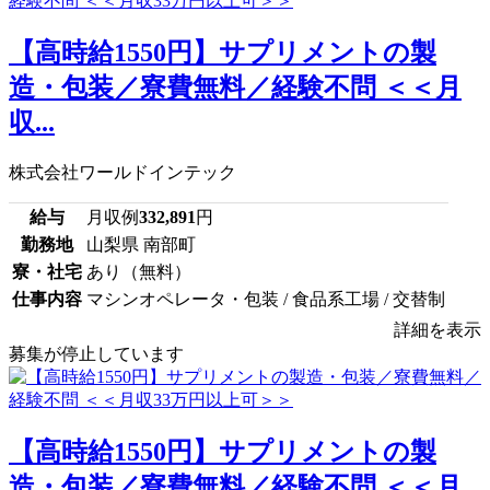
【高時給1550円】サプリメントの製
造・包装／寮費無料／経験不問 ＜＜月
収...
株式会社ワールドインテック
給与
月収例
332,891
円
勤務地
山梨県 南部町
寮・社宅
あり（無料）
仕事内容
マシンオペレータ・包装 / 食品系工場 / 交替制
詳細を表示
募集が停止しています
【高時給1550円】サプリメントの製
造・包装／寮費無料／経験不問 ＜＜月