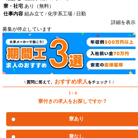
寮・社宅
あり（無料）
仕事内容
組み立て / 化学系工場 / 日勤
詳細を表示
募集が停止しています
おすすめ求人
\ 質問に答えて、
をチェック！ /
1 / 4
寮付きの求人をお探しですか？
寮あり
寮なし