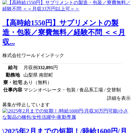
【高時給1550円】サプリメントの製
造・包装／寮費無料／経験不問 ＜＜月
収...
株式会社ワールドインテック
給与
月収例
332,891
円
勤務地
山梨県 南部町
寮・社宅
あり（無料）
仕事内容
マシンオペレータ・包装 / 食品系工場 / 交替制
詳細を表示
募集が停止しています
\2025年2月までの短期！/時給1600円/月