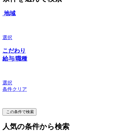
地域
選択
こだわり
給与/職種
選択
条件クリア
この条件で検索
人気の条件から検索