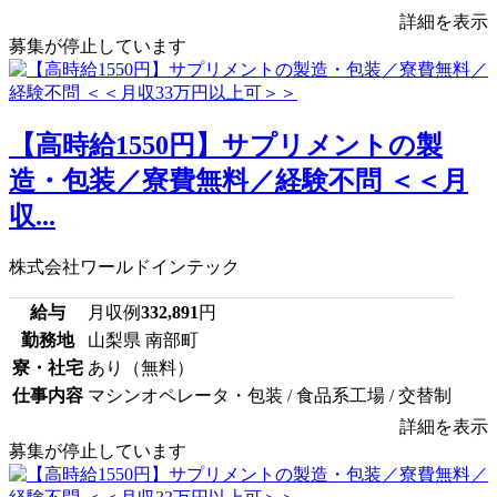
詳細を表示
募集が停止しています
【高時給1550円】サプリメントの製
造・包装／寮費無料／経験不問 ＜＜月
収...
株式会社ワールドインテック
給与
月収例
332,891
円
勤務地
山梨県 南部町
寮・社宅
あり（無料）
仕事内容
マシンオペレータ・包装 / 食品系工場 / 交替制
詳細を表示
募集が停止しています