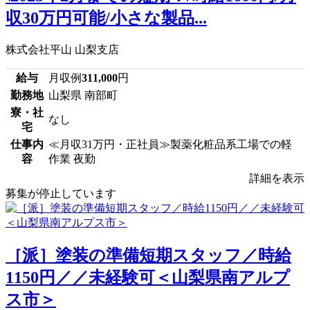
収30万円可能/小さな製品...
株式会社平山 山梨支店
給与
月収例
311,000
円
勤務地
山梨県 南部町
寮・社
なし
宅
仕事内
≪月収31万円・正社員≫製薬化粧品系工場での軽
容
作業 夜勤
詳細を表示
募集が停止しています
［派］塗装の準備短期スタッフ／時給
1150円／／未経験可＜山梨県南アルプ
ス市＞