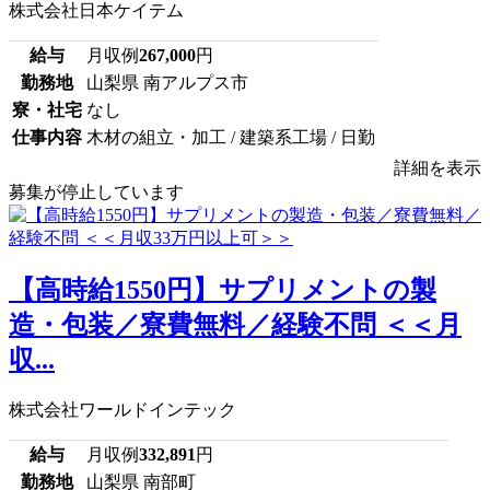
株式会社日本ケイテム
給与
月収例
267,000
円
勤務地
山梨県 南アルプス市
寮・社宅
なし
仕事内容
木材の組立・加工 / 建築系工場 / 日勤
詳細を表示
募集が停止しています
【高時給1550円】サプリメントの製
造・包装／寮費無料／経験不問 ＜＜月
収...
株式会社ワールドインテック
給与
月収例
332,891
円
勤務地
山梨県 南部町