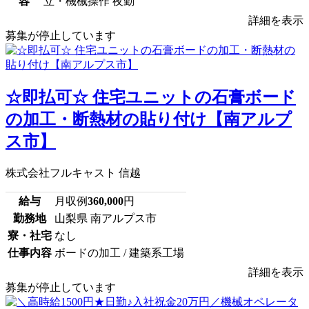
容
立・機械操作 夜勤
詳細を表示
募集が停止しています
☆即払可☆ 住宅ユニットの石膏ボード
の加工・断熱材の貼り付け【南アルプ
ス市】
株式会社フルキャスト 信越
給与
月収例
360,000
円
勤務地
山梨県 南アルプス市
寮・社宅
なし
仕事内容
ボードの加工 / 建築系工場
詳細を表示
募集が停止しています