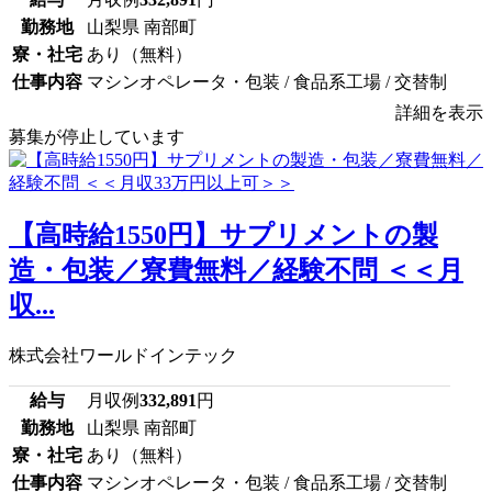
勤務地
山梨県 南部町
寮・社宅
あり（無料）
仕事内容
マシンオペレータ・包装 / 食品系工場 / 交替制
詳細を表示
募集が停止しています
【高時給1550円】サプリメントの製
造・包装／寮費無料／経験不問 ＜＜月
収...
株式会社ワールドインテック
給与
月収例
332,891
円
勤務地
山梨県 南部町
寮・社宅
あり（無料）
仕事内容
マシンオペレータ・包装 / 食品系工場 / 交替制