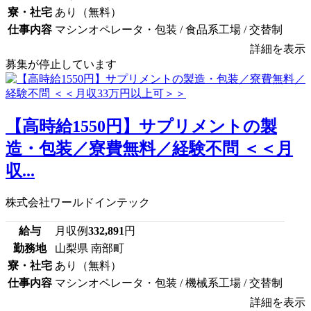
寮・社宅
あり（無料）
仕事内容
マシンオペレータ・包装 / 食品系工場 / 交替制
詳細を表示
募集が停止しています
【高時給1550円】サプリメントの製
造・包装／寮費無料／経験不問 ＜＜月
収...
株式会社ワールドインテック
給与
月収例
332,891
円
勤務地
山梨県 南部町
寮・社宅
あり（無料）
仕事内容
マシンオペレータ・包装 / 機械系工場 / 交替制
詳細を表示