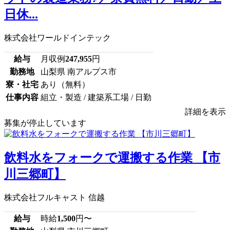
日休...
株式会社ワールドインテック
給与
月収例
247,955
円
勤務地
山梨県 南アルプス市
寮・社宅
あり（無料）
仕事内容
組立・製造 / 建築系工場 / 日勤
詳細を表示
募集が停止しています
飲料水をフォークで運搬する作業 【市
川三郷町】
株式会社フルキャスト 信越
給与
時給
1,500
円〜