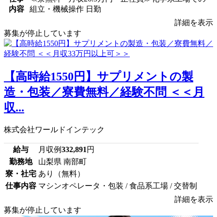
内容
組立・機械操作 日勤
詳細を表示
募集が停止しています
【高時給1550円】サプリメントの製
造・包装／寮費無料／経験不問 ＜＜月
収...
株式会社ワールドインテック
給与
月収例
332,891
円
勤務地
山梨県 南部町
寮・社宅
あり（無料）
仕事内容
マシンオペレータ・包装 / 食品系工場 / 交替制
詳細を表示
募集が停止しています