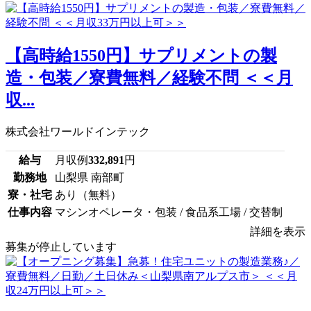
【高時給1550円】サプリメントの製
造・包装／寮費無料／経験不問 ＜＜月
収...
株式会社ワールドインテック
給与
月収例
332,891
円
勤務地
山梨県 南部町
寮・社宅
あり（無料）
仕事内容
マシンオペレータ・包装 / 食品系工場 / 交替制
詳細を表示
募集が停止しています