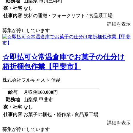
勤務地
山梨県 市川三郷町
寮・社宅
なし
仕事内容
飲料の運搬・フォークリフト / 食品系工場
詳細を表示
募集が停止しています
☆即払可☆常温倉庫でお菓子の仕分け
箱折梱包作業【甲斐市】
株式会社フルキャスト 信越
給与
月収例
160,000
円
勤務地
山梨県 甲斐市
寮・社宅
なし
仕事内容
お菓子の梱包・軽作業 / 食品系工場
詳細を表示
募集が停止しています