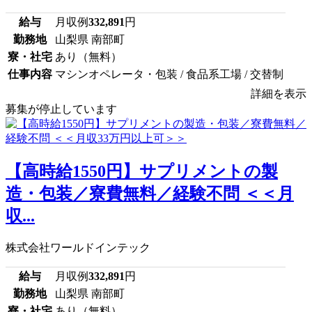
給与
月収例
332,891
円
勤務地
山梨県 南部町
寮・社宅
あり（無料）
仕事内容
マシンオペレータ・包装 / 食品系工場 / 交替制
詳細を表示
募集が停止しています
【高時給1550円】サプリメントの製
造・包装／寮費無料／経験不問 ＜＜月
収...
株式会社ワールドインテック
給与
月収例
332,891
円
勤務地
山梨県 南部町
寮・社宅
あり（無料）