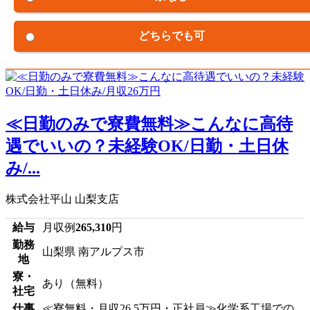
どちらでも可
≪日勤のみで寮費無料≫こんなに高待
遇でいいの？未経験OK/日勤・土日休
み/...
株式会社平山 山梨支店
給与
月収例
265,310
円
勤務
山梨県 南アルプス市
地
寮・
あり（無料）
社宅
仕事
≪寮無料・月収26.5万円・正社員≫化学系工場での