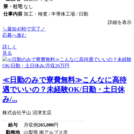
寮・社宅
なし
仕事内容
加工・検査 / 半導体工場 / 日勤
詳細を表示
＼最短45秒で完了／
応募へ進む
詳しく
見る
≪日勤のみで寮費無料≫こんなに高待
遇でいいの？未経験OK/日勤・土日休
み/...
株式会社平山 沼津支店
給与
月収例
265,000
円
勤務地
山梨県 南アルプス市