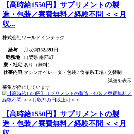
【高時給1550円】サプリメントの製
造・包装／寮費無料／経験不問 ＜＜月
収...
株式会社ワールドインテック
給与
月収例
332,891
円
勤務地
山梨県 南部町
寮・社宅
あり（無料）
仕事内容
マシンオペレータ・包装 / 食品系工場 / 交替制
詳細を表示
募集が停止しています
【高時給1550円】サプリメントの製
造・包装／寮費無料／経験不問 ＜＜月
収...