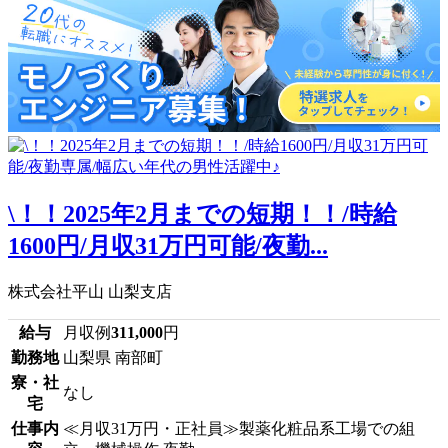
\！！2025年2月までの短期！！/時給
1600円/月収31万円可能/夜勤...
株式会社平山 山梨支店
給与
月収例
311,000
円
勤務地
山梨県 南部町
寮・社
なし
宅
仕事内
≪月収31万円・正社員≫製薬化粧品系工場での組