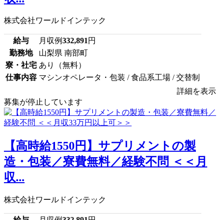
株式会社ワールドインテック
給与
月収例
332,891
円
勤務地
山梨県 南部町
寮・社宅
あり（無料）
仕事内容
マシンオペレータ・包装 / 食品系工場 / 交替制
詳細を表示
募集が停止しています
【高時給1550円】サプリメントの製
造・包装／寮費無料／経験不問 ＜＜月
収...
株式会社ワールドインテック
給与
月収例
332,891
円