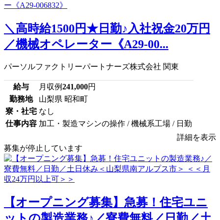
＼高時給1500円★日勤♪入社祝金20万円
／機械オペレーター《A29-00...
パーソルファクトリーパートナーズ株式会社 関東
給与
月収例
241,000
円
勤務地
山梨県 昭和町
寮・社宅
なし
仕事内容
加工・製造マシンの操作 / 機械系工場 / 日勤
詳細を表示
募集が停止しています
【オープニング募集】急募！住宅ユニ
ットの製造業務♪／寮費無料／日勤／土