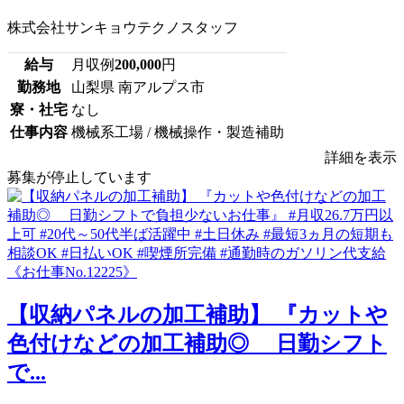
株式会社サンキョウテクノスタッフ
給与
月収例
200,000
円
勤務地
山梨県 南アルプス市
寮・社宅
なし
仕事内容
機械系工場 / 機械操作・製造補助
詳細を表示
募集が停止しています
【収納パネルの加工補助】 『カットや
色付けなどの加工補助◎ 日勤シフト
で...