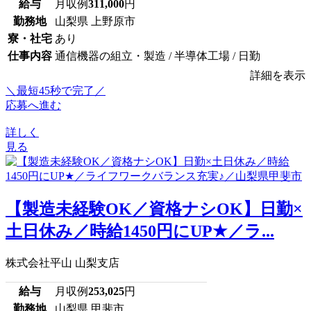
給与
月収例
311,000
円
勤務地
山梨県 上野原市
寮・社宅
あり
仕事内容
通信機器の組立・製造 / 半導体工場 / 日勤
詳細を表示
＼最短45秒で完了／
応募へ進む
詳しく
見る
【製造未経験OK／資格ナシOK】日勤×
土日休み／時給1450円にUP★／ラ...
株式会社平山 山梨支店
給与
月収例
253,025
円
勤務地
山梨県 甲斐市