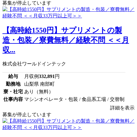
募集が停止しています
【高時給1550円】サプリメントの製
造・包装／寮費無料／経験不問 ＜＜月
収...
株式会社ワールドインテック
給与
月収例
332,891
円
勤務地
山梨県 南部町
寮・社宅
あり（無料）
仕事内容
マシンオペレータ・包装 / 食品系工場 / 交替制
詳細を表示
募集が停止しています