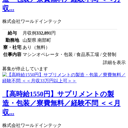
収...
株式会社ワールドインテック
給与
月収例
332,891
円
勤務地
山梨県 南部町
寮・社宅
あり（無料）
仕事内容
マシンオペレータ・包装 / 食品系工場 / 交替制
詳細を表示
募集が停止しています
【高時給1550円】サプリメントの製
造・包装／寮費無料／経験不問 ＜＜月
収...
株式会社ワールドインテック