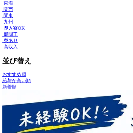
東海
関西
関東
九州
即入寮OK
期間工
寮あり
高収入
並び替え
おすすめ順
給与が高い順
新着順