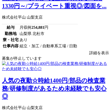
1330円～/プライベート重視◎/図面を...
株式会社平山 山梨支店
給与
月収例
254,881
円
勤務地
山梨県 北杜市
寮・社宅
あり
仕事内容
組立・加工 / 自動車系工場 / 日勤
詳細を表示
募集が停止しています
人気の夜勤☆時給1400円/部品の検査業
務/研修制度があるため未経験でも安心
◎
株式会社平山 山梨支店