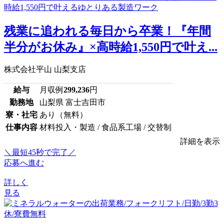
残業に追われる毎日から卒業！『年間
半分がお休み』×高時給1,550円で叶え...
株式会社平山 山梨支店
給与
月収例
299,236
円
勤務地
山梨県 富士吉田市
寮・社宅
あり（無料）
仕事内容
材料投入・製造 / 食品系工場 / 交替制
詳細を表示
＼最短45秒で完了／
応募へ進む
詳しく
見る