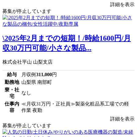
詳細を表示
募集が停止しています
\2025年2月までの短期！/時給1600円/月
収30万円可能/小さな製品...
株式会社平山 山梨支店
給与
月収例
311,000
円
勤務地
山梨県 南部町
寮・社
なし
宅
仕事内
≪月収31万円・正社員≫製薬化粧品系工場での軽
容
作業 夜勤
詳細を表示
募集が停止しています