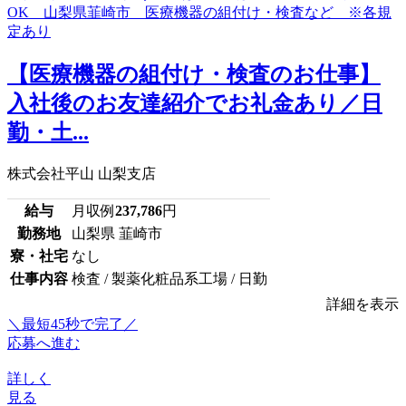
【医療機器の組付け・検査のお仕事】
入社後のお友達紹介でお礼金あり／日
勤・土...
株式会社平山 山梨支店
給与
月収例
237,786
円
勤務地
山梨県 韮崎市
寮・社宅
なし
仕事内容
検査 / 製薬化粧品系工場 / 日勤
詳細を表示
＼最短45秒で完了／
応募へ進む
詳しく
見る