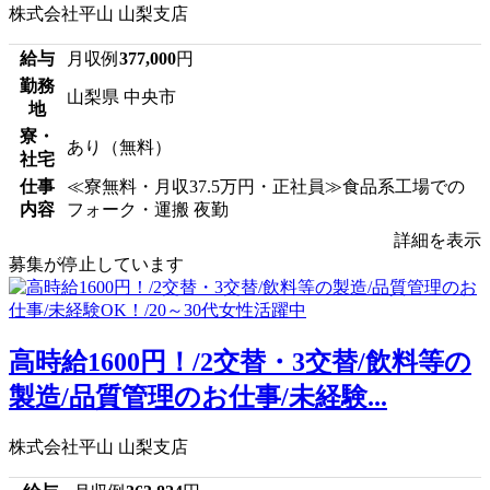
株式会社平山 山梨支店
給与
月収例
377,000
円
勤務
山梨県 中央市
地
寮・
あり（無料）
社宅
仕事
≪寮無料・月収37.5万円・正社員≫食品系工場での
内容
フォーク・運搬 夜勤
詳細を表示
募集が停止しています
高時給1600円！/2交替・3交替/飲料等の
製造/品質管理のお仕事/未経験...
株式会社平山 山梨支店