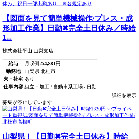
【図面を見て簡単機械操作/プレス・成
形加工作業】日勤✖完全土日休み／時給
1...
株式会社平山 山梨支店
給与
月収例
254,881
円
勤務地
山梨県 北杜市
寮・社宅
あり
仕事内容
組立・加工 / 自動車系工場 / 日勤
詳細を表示
募集が停止しています
山梨県！【日勤✖完全土日休み】時給