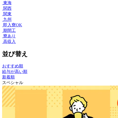
東海
関西
関東
九州
即入寮OK
期間工
寮あり
高収入
並び替え
おすすめ順
給与が高い順
新着順
スペシャル