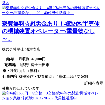
見る
寮費無料☆慰労金あり！4勤2休/半導体
の機械装置オペレーター/重量物なし
～...
株式会社平山 沼津支店
給与
月収例
348,000
円
勤務地
山梨県 富士吉田市
寮・社宅
あり（無料）
仕事内容
機械操作・製造補助 / 半導体工場 / 交替制
詳細を表示
募集が停止しています