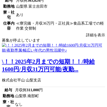
給与
月収例
363,824
円
勤務地
山梨県 富士吉田市
寮・社
あり
宅
仕事内
≪寮完備・月収36万円・正社員≫食品系工場での軽
容
作業 交替制
詳細を表示
募集が停止しています
\！！2025年2月までの短期！！/時給
1600円/月収31万円可能/夜勤...
株式会社平山 山梨支店
給与
月収例
311,000
円
勤務地
山梨県 南部町
寮・社
なし
宅