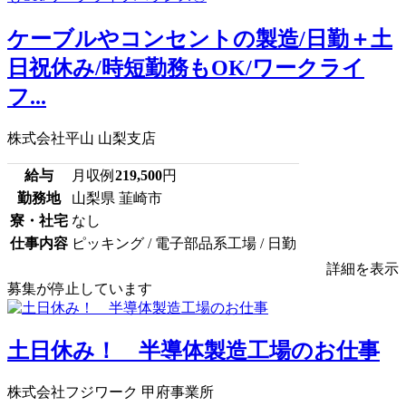
ケーブルやコンセントの製造/日勤＋土
日祝休み/時短勤務もOK/ワークライ
フ...
株式会社平山 山梨支店
給与
月収例
219,500
円
勤務地
山梨県 韮崎市
寮・社宅
なし
仕事内容
ピッキング / 電子部品系工場 / 日勤
詳細を表示
募集が停止しています
土日休み！ 半導体製造工場のお仕事
株式会社フジワーク 甲府事業所