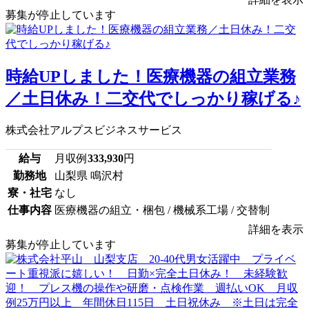
募集が停止しています
時給UPしました！医療機器の組立業務
／土日休み！二交代でしっかり稼げる♪
株式会社アルプスビジネスサービス
給与
月収例
333,930
円
勤務地
山梨県 鳴沢村
寮・社宅
なし
仕事内容
医療機器の組立・梱包 / 機械系工場 / 交替制
詳細を表示
募集が停止しています