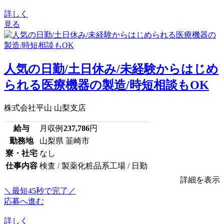
詳しく
見る
人気の日勤/土日休み/未経験からはじめ
られる医療機器の製造/時短相談もOK
株式会社平山 山梨支店
給与
月収例
237,786
円
勤務地
山梨県 韮崎市
寮・社宅
なし
仕事内容
検査 / 製薬化粧品系工場 / 日勤
詳細を表示
＼最短45秒で完了／
応募へ進む
詳しく