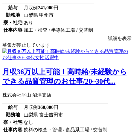
給与
月収例
241,000
円
勤務地
山梨県 甲州市
寮・社宅
あり
仕事内容
加工・検査 / 半導体工場 / 交替制
詳細を表示
募集が停止しています
月収36万以上可能！高時給/未経験から
できる品質管理のお仕事/20~30代...
株式会社平山 沼津支店
給与
月収例
360,000
円
勤務地
山梨県 富士吉田市
寮・社宅
なし
仕事内容
飲料の検査・管理 / 食品系工場 / 交替制