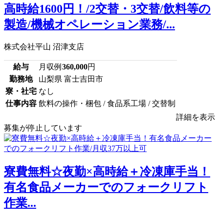
高時給1600円！/2交替・3交替/飲料等の
製造/機械オペレーション業務/...
株式会社平山 沼津支店
給与
月収例
360,000
円
勤務地
山梨県 富士吉田市
寮・社宅
なし
仕事内容
飲料の操作・梱包 / 食品系工場 / 交替制
詳細を表示
募集が停止しています
寮費無料☆夜勤×高時給＋冷凍庫手当！
有名食品メーカーでのフォークリフト
作業...