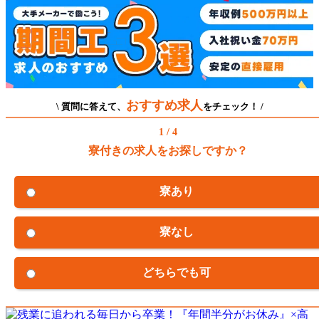
おすすめ求人
\ 質問に答えて、
をチェック！ /
1 / 4
寮付きの求人をお探しですか？
寮あり
寮なし
どちらでも可