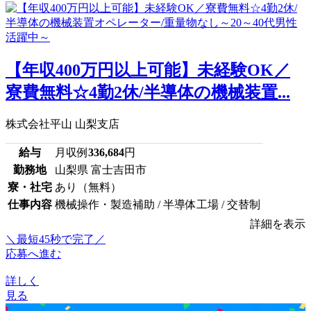
【年収400万円以上可能】未経験OK／
寮費無料☆4勤2休/半導体の機械装置...
株式会社平山 山梨支店
給与
月収例
336,684
円
勤務地
山梨県 富士吉田市
寮・社宅
あり（無料）
仕事内容
機械操作・製造補助 / 半導体工場 / 交替制
詳細を表示
＼最短45秒で完了／
応募へ進む
詳しく
見る