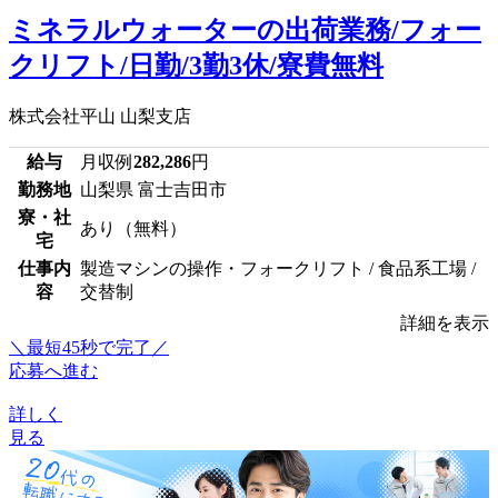
ミネラルウォーターの出荷業務/フォー
クリフト/日勤/3勤3休/寮費無料
株式会社平山 山梨支店
給与
月収例
282,286
円
勤務地
山梨県 富士吉田市
寮・社
あり（無料）
宅
仕事内
製造マシンの操作・フォークリフト / 食品系工場 /
容
交替制
詳細を表示
＼最短45秒で完了／
応募へ進む
詳しく
見る