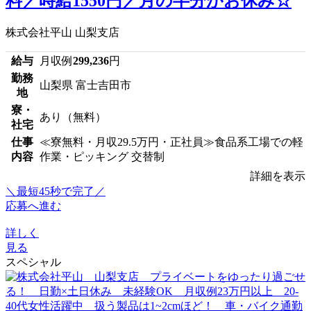
料／時給1550円／月の半分がお休み☆
株式会社平山 山梨支店
給与
月収例
299,236
円
勤務
山梨県 富士吉田市
地
寮・
あり（無料）
社宅
仕事
≪寮無料・月収29.5万円・正社員≫食品系工場での軽
内容
作業・ピッキング 交替制
詳細を表示
＼最短45秒で完了／
応募へ進む
詳しく
見る
スペシャル