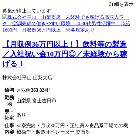
詳細を表示
募集が停止しています
【月収例36万円以上！】飲料等の製造
／入社祝い金10万円◎／未経験から稼
げる！
株式会社平山 山梨支店
給与
月収例
363,824
円
勤務
山梨県 富士吉田市
地
寮・
あり
社宅
仕事
≪寮完備・月収36万円・正社員≫食品系工場での機
内容
械操作・製造オペレーター 交替制