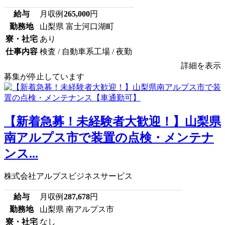
給与
月収例
265,000
円
勤務地
山梨県 富士河口湖町
寮・社宅
あり
仕事内容
検査 / 自動車系工場 / 夜勤
詳細を表示
募集が停止しています
【新着急募！未経験者大歓迎！】山梨県
南アルプス市で装置の点検・メンテナ
ンス...
株式会社アルプスビジネスサービス
給与
月収例
287,678
円
勤務地
山梨県 南アルプス市
寮・社宅
なし