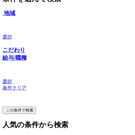
地域
選択
こだわり
給与/職種
選択
条件クリア
この条件で検索
人気の条件から検索