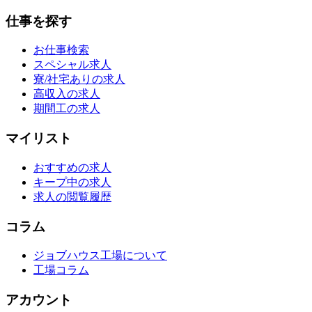
仕事を探す
お仕事検索
スペシャル求人
寮/社宅ありの求人
高収入の求人
期間工の求人
マイリスト
おすすめの求人
キープ中の求人
求人の閲覧履歴
コラム
ジョブハウス工場について
工場コラム
アカウント