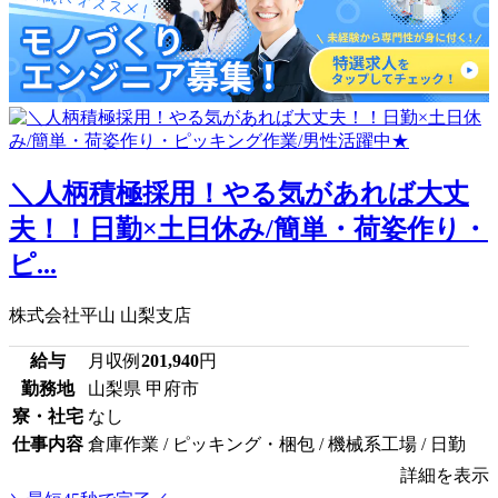
＼人柄積極採用！やる気があれば大丈
夫！！日勤×土日休み/簡単・荷姿作り・
ピ...
株式会社平山 山梨支店
給与
月収例
201,940
円
勤務地
山梨県 甲府市
寮・社宅
なし
仕事内容
倉庫作業 / ピッキング・梱包 / 機械系工場 / 日勤
詳細を表示