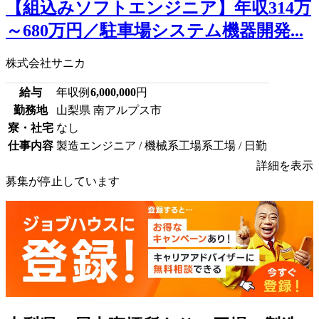
【組込みソフトエンジニア】年収314万
～680万円／駐車場システム機器開発...
株式会社サニカ
給与
年収例
6,000,000
円
勤務地
山梨県 南アルプス市
寮・社宅
なし
仕事内容
製造エンジニア / 機械系工場系工場 / 日勤
詳細を表示
募集が停止しています