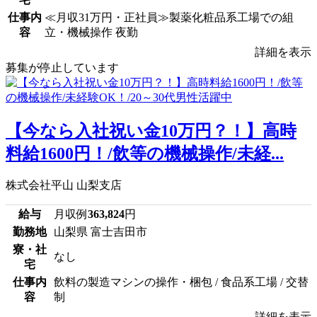
仕事内
≪月収31万円・正社員≫製薬化粧品系工場での組
容
立・機械操作 夜勤
詳細を表示
募集が停止しています
【今なら入社祝い金10万円？！】高時
料給1600円！/飲等の機械操作/未経...
株式会社平山 山梨支店
給与
月収例
363,824
円
勤務地
山梨県 富士吉田市
寮・社
なし
宅
仕事内
飲料の製造マシンの操作・梱包 / 食品系工場 / 交替
容
制
詳細を表示