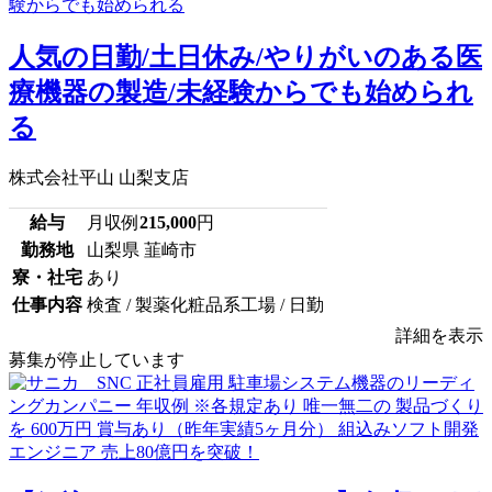
人気の日勤/土日休み/やりがいのある医
療機器の製造/未経験からでも始められ
る
株式会社平山 山梨支店
給与
月収例
215,000
円
勤務地
山梨県 韮崎市
寮・社宅
あり
仕事内容
検査 / 製薬化粧品系工場 / 日勤
詳細を表示
募集が停止しています