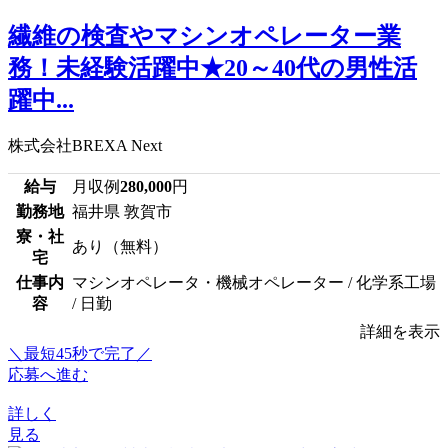
繊維の検査やマシンオペレーター業
務！未経験活躍中★20～40代の男性活
躍中...
株式会社BREXA Next
給与
月収例
280,000
円
勤務地
福井県 敦賀市
寮・社
あり（無料）
宅
仕事内
マシンオペレータ・機械オペレーター / 化学系工場
容
/ 日勤
詳細を表示
＼最短45秒で完了／
応募へ進む
詳しく
見る