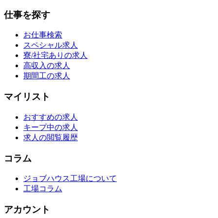
仕事を探す
お仕事検索
スペシャル求人
寮/社宅ありの求人
高収入の求人
期間工の求人
マイリスト
おすすめの求人
キープ中の求人
求人の閲覧履歴
コラム
ジョブハウス工場について
工場コラム
アカウント