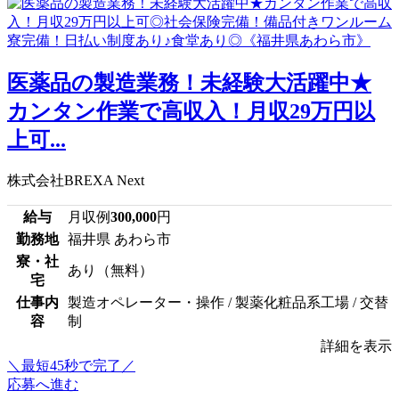
医薬品の製造業務！未経験大活躍中★
カンタン作業で高収入！月収29万円以
上可...
株式会社BREXA Next
給与
月収例
300,000
円
勤務地
福井県 あわら市
寮・社
あり（無料）
宅
仕事内
製造オペレーター・操作 / 製薬化粧品系工場 / 交替
容
制
詳細を表示
＼最短45秒で完了／
応募へ進む