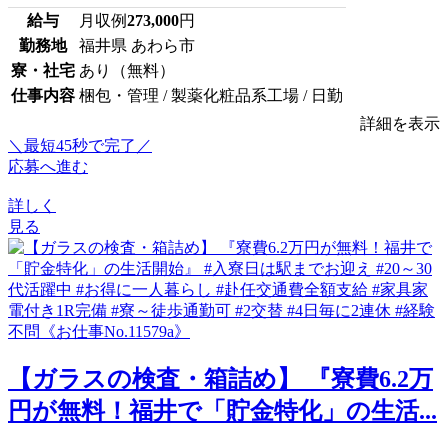
給与
月収例
273,000
円
勤務地
福井県 あわら市
寮・社宅
あり（無料）
仕事内容
梱包・管理 / 製薬化粧品系工場 / 日勤
詳細を表示
＼最短45秒で完了／
応募へ進む
詳しく
見る
【ガラスの検査・箱詰め】 『寮費6.2万
円が無料！福井で「貯金特化」の生活...