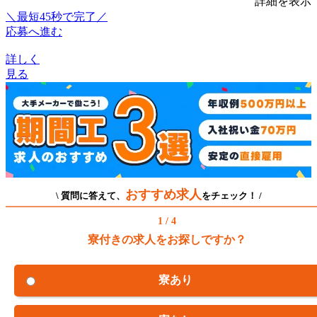
詳細を表示
＼最短45秒で完了／
応募へ進む
詳しく
見る
おすすめ求人
\ 質問に答えて、
をチェック！ /
1 / 4
寮付きの求人をお探しですか？
寮あり