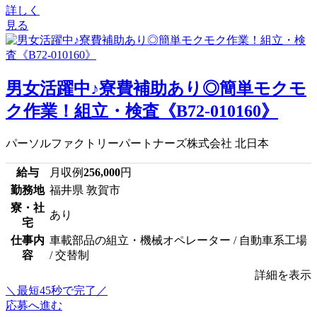
詳しく
見る
男女活躍中♪寮費補助あり◎簡単モクモ
ク作業！組立・検査《B72-010160》
パーソルファクトリーパートナーズ株式会社 北日本
給与
月収例
256,000
円
勤務地
福井県 敦賀市
寮・社
あり
宅
仕事内
車載部品の組立・機械オペレーター / 自動車系工場
容
/ 交替制
詳細を表示
＼最短45秒で完了／
応募へ進む