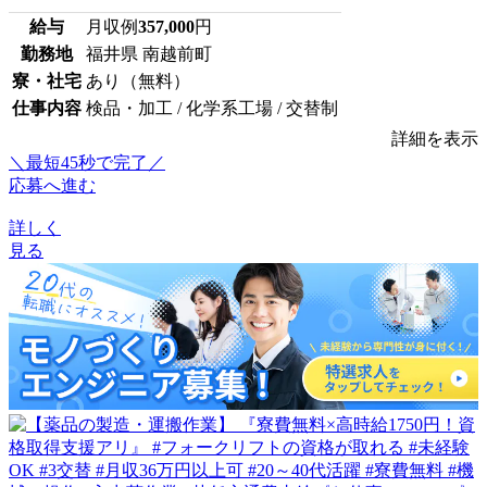
給与
月収例
357,000
円
勤務地
福井県 南越前町
寮・社宅
あり（無料）
仕事内容
検品・加工 / 化学系工場 / 交替制
詳細を表示
＼最短45秒で完了／
応募へ進む
詳しく
見る