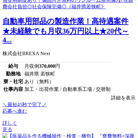
自動車用部品の製造作業！高待遇案件
★未経験でも月収36万円以上★20代～
4...
株式会社BREXA Next
給与
月収例
370,000
円
勤務地
福井県 若狭町
寮・社宅
あり（無料）
仕事内容
加工・出荷作業 / 自動車系工場 / 交替制
詳細を表示
＼最短45秒で完了／
応募へ進む
詳しく
見る