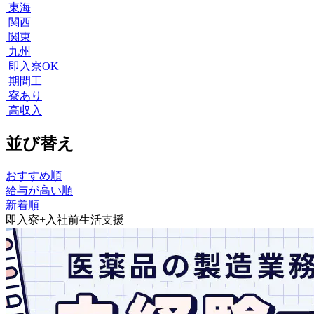
東海
関西
関東
九州
即入寮OK
期間工
寮あり
高収入
並び替え
おすすめ順
給与が高い順
新着順
即入寮+入社前生活支援