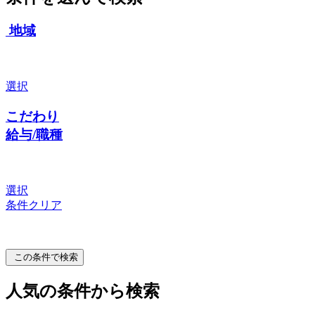
地域
選択
こだわり
給与/職種
選択
条件クリア
この条件で検索
人気の条件から検索