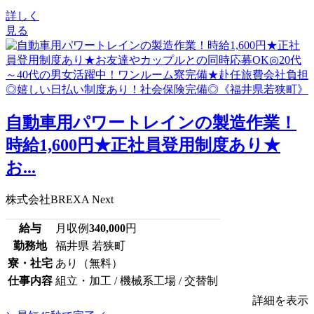
詳しく
見る
⾃動⾞⽤パワートレインの製造作業！
時給1,600円★正社員登用制度あり★
お...
株式会社BREXA Next
給与
月収例
340,000
円
勤務地
福井県 若狭町
寮・社宅
あり（無料）
仕事内容
組立・加工 / 機械系工場 / 交替制
詳細を表示