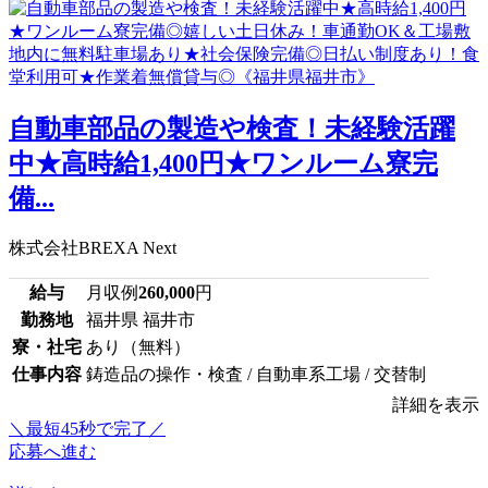
自動車部品の製造や検査！未経験活躍
中★高時給1,400円★ワンルーム寮完
備...
株式会社BREXA Next
給与
月収例
260,000
円
勤務地
福井県 福井市
寮・社宅
あり（無料）
仕事内容
鋳造品の操作・検査 / 自動車系工場 / 交替制
詳細を表示
＼最短45秒で完了／
応募へ進む