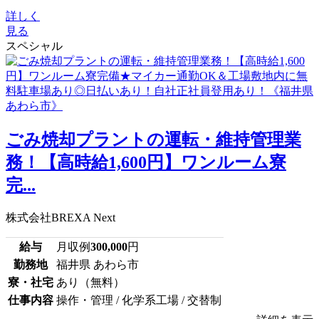
詳しく
見る
スペシャル
ごみ焼却プラントの運転・維持管理業
務！【高時給1,600円】ワンルーム寮
完...
株式会社BREXA Next
給与
月収例
300,000
円
勤務地
福井県 あわら市
寮・社宅
あり（無料）
仕事内容
操作・管理 / 化学系工場 / 交替制