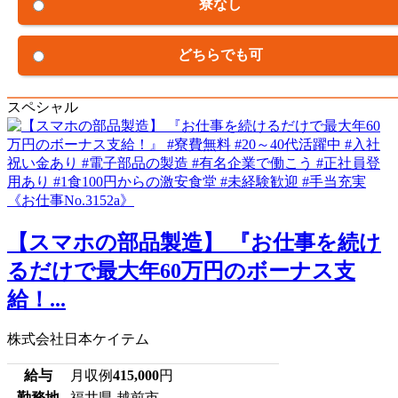
寮なし
どちらでも可
スペシャル
【スマホの部品製造】 『お仕事を続け
るだけで最大年60万円のボーナス支
給！...
株式会社日本ケイテム
給与
月収例
415,000
円
勤務地
福井県 越前市