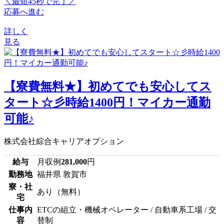
＼最短45秒で完了／
応募へ進む
詳しく
見る
【寮費無料★】初めてでも安心してス
タート☆彡時給1400円！マイカー通勤
可能♪
株式会社綜合キャリアオプション
給与
月収例
281,000
円
勤務地
福井県 敦賀市
寮・社
あり（無料）
宅
仕事内
ETCの組立・機械オペレーター / 自動車系工場 / 交
容
替制