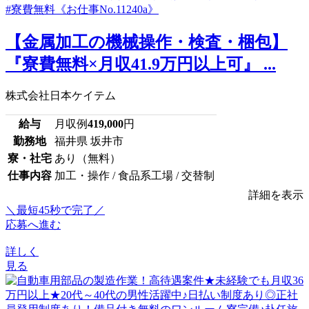
【金属加工の機械操作・検査・梱包】
『寮費無料×月収41.9万円以上可』 ...
株式会社日本ケイテム
給与
月収例
419,000
円
勤務地
福井県 坂井市
寮・社宅
あり（無料）
仕事内容
加工・操作 / 食品系工場 / 交替制
詳細を表示
＼最短45秒で完了／
応募へ進む
詳しく
見る