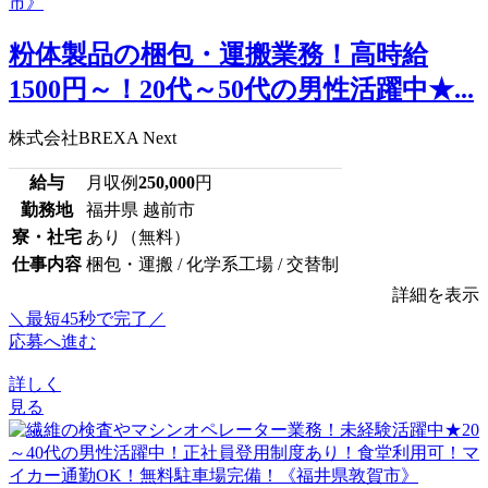
粉体製品の梱包・運搬業務！高時給
1500円～！20代～50代の男性活躍中★...
株式会社BREXA Next
給与
月収例
250,000
円
勤務地
福井県 越前市
寮・社宅
あり（無料）
仕事内容
梱包・運搬 / 化学系工場 / 交替制
詳細を表示
＼最短45秒で完了／
応募へ進む
詳しく
見る