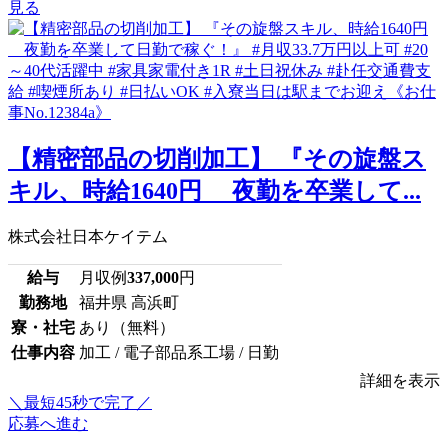
見る
【精密部品の切削加工】 『その旋盤ス
キル、時給1640円 夜勤を卒業して...
株式会社日本ケイテム
給与
月収例
337,000
円
勤務地
福井県 高浜町
寮・社宅
あり（無料）
仕事内容
加工 / 電子部品系工場 / 日勤
詳細を表示
＼最短45秒で完了／
応募へ進む