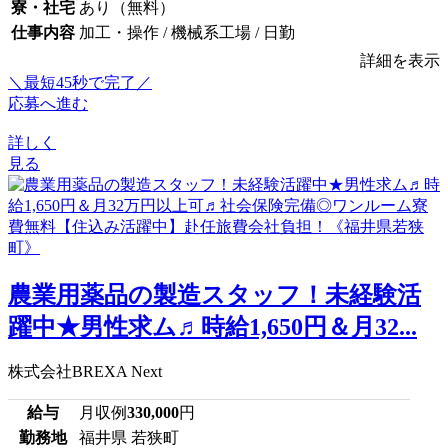
寮・社宅
あり（無料）
仕事内容
加工・操作 / 機械系工場 / 日勤
詳細を表示
＼最短45秒で完了／
応募へ進む
詳しく
見る
農業用薬品の製造スタッフ！未経験活
躍中★男性求ム♬時給1,650円＆月32...
株式会社BREXA Next
給与
月収例
330,000
円
勤務地
福井県 若狭町