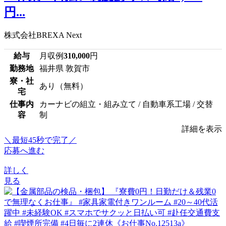
円...
株式会社BREXA Next
給与
月収例
310,000
円
勤務地
福井県 敦賀市
寮・社
あり（無料）
宅
仕事内
カーナビの組立・組み立て / 自動車系工場 / 交替
容
制
詳細を表示
＼最短45秒で完了／
応募へ進む
詳しく
見る