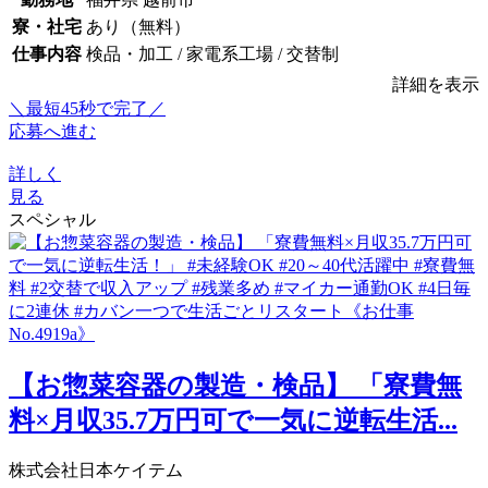
寮・社宅
あり（無料）
仕事内容
検品・加工 / 家電系工場 / 交替制
詳細を表示
＼最短45秒で完了／
応募へ進む
詳しく
見る
スペシャル
【お惣菜容器の製造・検品】 「寮費無
料×月収35.7万円可で一気に逆転生活...
株式会社日本ケイテム