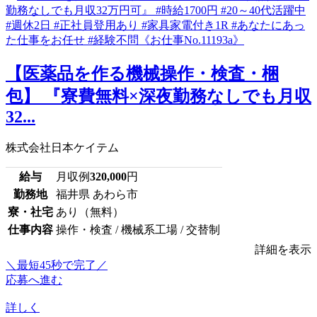
【医薬品を作る機械操作・検査・梱
包】 『寮費無料×深夜勤務なしでも月収
32...
株式会社日本ケイテム
給与
月収例
320,000
円
勤務地
福井県 あわら市
寮・社宅
あり（無料）
仕事内容
操作・検査 / 機械系工場 / 交替制
詳細を表示
＼最短45秒で完了／
応募へ進む
詳しく