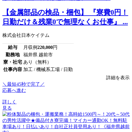
【金属部品の検品・梱包】 『寮費0円！
日勤だけ＆残業0で無理なくお仕事』 ...
株式会社日本ケイテム
給与
月収例
220,000
円
勤務地
福井県 越前市
寮・社宅
あり（無料）
仕事内容
加工 / 機械系工場 / 日勤
詳細を表示
＼最短45秒で完了／
応募へ進む
詳しく
見る