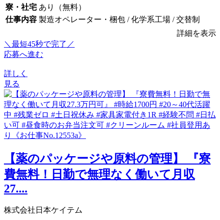
寮・社宅
あり（無料）
仕事内容
製造オペレーター・梱包 / 化学系工場 / 交替制
詳細を表示
＼最短45秒で完了／
応募へ進む
詳しく
見る
【薬のパッケージや原料の管理】 『寮
費無料！日勤で無理なく働いて月収
27....
株式会社日本ケイテム