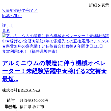
詳細を表示
＼最短45秒で完了／
応募へ進む
詳しく
見る
アルミニウムの製造に伴う機械オペレ
ーター！未経験活躍中★稼げる2交替★
最短...
株式会社BREXA Next
給与
月収例
340,000
円
勤務地
福井県 坂井市