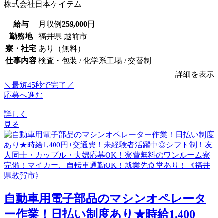
株式会社日本ケイテム
給与
月収例
259,000
円
勤務地
福井県 越前市
寮・社宅
あり（無料）
仕事内容
検査・包装 / 化学系工場 / 交替制
詳細を表示
＼最短45秒で完了／
応募へ進む
詳しく
見る
自動車用電子部品のマシンオペレータ
ー作業！日払い制度あり★時給1,400