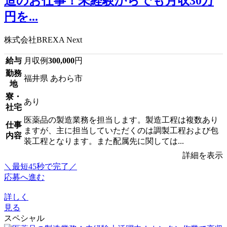
造のお仕事！未経験からでも月収30万
円を...
株式会社BREXA Next
給与
月収例
300,000
円
勤務
福井県 あわら市
地
寮・
あり
社宅
医薬品の製造業務を担当します。製造工程は複数あり
仕事
ますが、主に担当していただくのは調製工程および包
内容
装工程となります。また配属先に関しては...
詳細を表示
＼最短45秒で完了／
応募へ進む
詳しく
見る
スペシャル