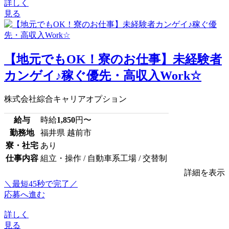
詳しく
見る
【地元でもOK！寮のお仕事】未経験者
カンゲイ♪稼ぐ優先・高収入Work☆
株式会社綜合キャリアオプション
給与
時給
1,850
円〜
勤務地
福井県 越前市
寮・社宅
あり
仕事内容
組立・操作 / 自動車系工場 / 交替制
詳細を表示
＼最短45秒で完了／
応募へ進む
詳しく
見る