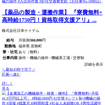
【薬品の製造・運搬作業】 『寮費無料×
高時給1750円！資格取得支援アリ』...
株式会社日本ケイテム
給与
月収例
360,000
円
勤務地
福井県 若狭町
寮・社宅
あり（無料）
仕事内容
操作・機械の操作 / 機械系工場 / 交替制
詳細を表示
＼最短45秒で完了／
応募へ進む
詳しく
見る