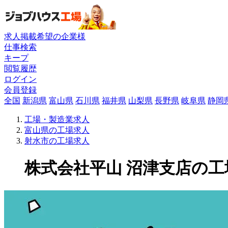
求人掲載希望の企業様
仕事検索
キープ
閲覧履歴
ログイン
会員登録
全国
新潟県
富山県
石川県
福井県
山梨県
長野県
岐阜県
静岡
工場・製造業求人
富山県の工場求人
射水市の工場求人
株式会社平山 沼津支店の工場求人