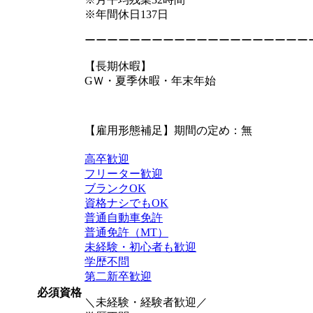
※年間休日137日
ーーーーーーーーーーーーーーーーーーーー
【長期休暇】
GＷ・夏季休暇・年末年始
【雇用形態補足】期間の定め：無
高卒歓迎
フリーター歓迎
ブランクOK
資格ナシでもOK
普通自動車免許
普通免許（MT）
未経験・初心者も歓迎
学歴不問
第二新卒歓迎
必須資格
＼未経験・経験者歓迎／