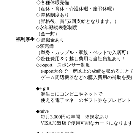
◇各種休暇完備
（産休・育休・介護休暇・慶弔休暇）
◇昇格制度あり
（昇格後、賞与2回支給となります。）
◇永年勤続表彰制度
（金一封）
福利厚生
◇退職金あり
◇寮完備
（単身・カップル・家族・ペットで入居可）
◇赴任費用＆引越し費用も当社負担あり！
◇e-sport スポンサー制度
e-sport大会で一定以上の成績を収めること
ゲーム周辺機器などの購入費用の補助を受
◆e-gift
誕生日にコンビニやネットで
使える電子マネーのギフト券をプレゼント
◆mive
毎月3,000円×2年間 ※規定あり
VISA加盟店で使用可能なカードになります