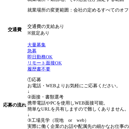
就業場所の変更範囲：会社の定めるすべてのオフ
交通費の支給あり
交通費
※規定あり
大量募集
急募
即日勤務OK
リモート面接OK
履歴書不要
①応募
お電話・WEBよりお気軽にご応募ください。
↓
②面接・書類選考
携帯電話やPCを使用しWEB面接可能。
応募の流れ
簡単なURLを共有しますので難しくありません。
↓
③工場見学（現地 or web）
実際に働く企業のお話や配属先の細かなお仕事の