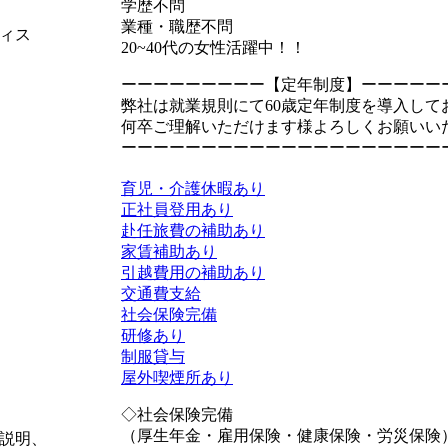
学歴不問
業種・職歴不問
ィス
20~40代の女性活躍中！！
ーーーーーーーーー【定年制度】ーーーーー
弊社は就業規則にて60歳定年制度を導入して
何卒ご理解いただけます様よろしくお願いい
ーーーーーーーーーーーーーーーーーーーー
育児・介護休暇あり
正社員登用あり
赴任旅費の補助あり
家賃補助あり
引越費用の補助あり
交通費支給
社会保険完備
研修あり
制服貸与
屋外喫煙所あり
◇社会保険完備
（厚生年金・雇用保険・健康保険・労災保険
説明、