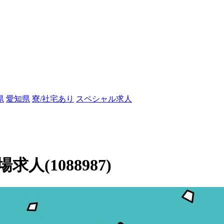
県
愛知県
寮/社宅あり
スペシャル求人
(1088987)