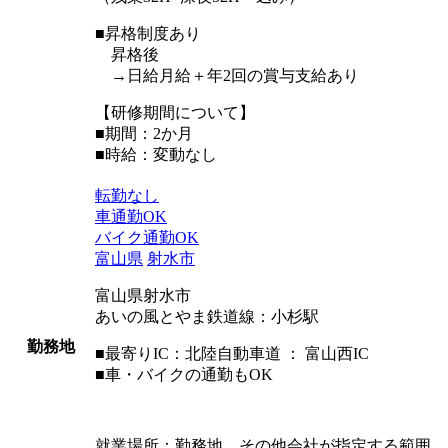
■昇格制度あり
昇格後
→日給月給＋年2回の賞与支給あり
【研修期間について】
■期間：2か月
■時給：変動なし
転勤なし
車通勤OK
バイク通勤OK
富山県
射水市
富山県射水市
あいの風とやま鉄道線：小杉駅
勤務地
■最寄りIC：北陸自動車道 ： 富山西IC
■車・バイクの通勤もOK
就業場所：勤務地、その他会社が指定する範囲