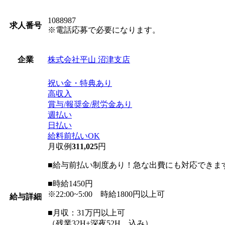
1088987
求人番号
※電話応募で必要になります。
株式会社平山 沼津支店
企業
祝い金・特典あり
高収入
賞与/報奨金/慰労金あり
週払い
日払い
給料前払いOK
月収例
311,025
円
■給与前払い制度あり！急な出費にも対応できま
■時給1450円
※22:00~5:00 時給1800円以上可
給与詳細
■月収：31万円以上可
（残業32H+深夜52H 込み）