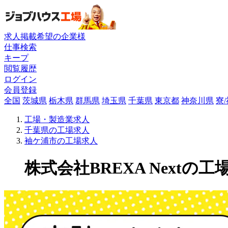
求人掲載希望の企業様
仕事検索
キープ
閲覧履歴
ログイン
会員登録
全国
茨城県
栃木県
群馬県
埼玉県
千葉県
東京都
神奈川県
寮
工場・製造業求人
千葉県の工場求人
袖ケ浦市の工場求人
株式会社BREXA Nextの工場求