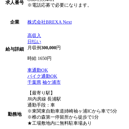
求人番号
※電話応募で必要になります。
株式会社BREXA Next
企業
高収入
日払い
月収例
300,000
円
給与詳細
時給 1650円
車通勤OK
バイク通勤OK
千葉県
袖ケ浦市
【最寄り駅】
JR内房線 長浦駅
通勤手段：車
※東関東自動車道姉崎袖ヶ浦ICから車で5分
勤務地
※椎の森第一停留所から徒歩で1分
★工場敷地内に無料駐車場あり