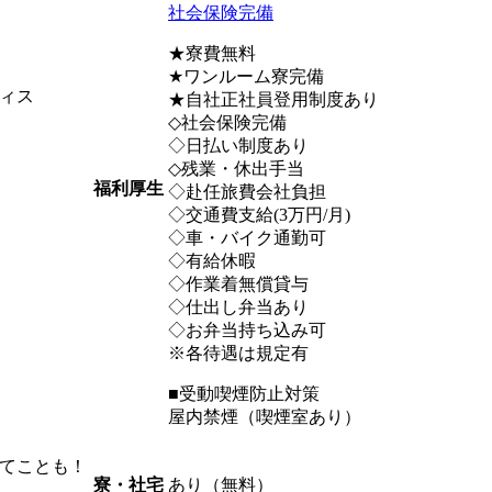
社会保険完備
★寮費無料
★ワンルーム寮完備
ィス
★自社正社員登用制度あり
◇社会保険完備
◇日払い制度あり
◇残業・休出手当
福利厚生
◇赴任旅費会社負担
◇交通費支給(3万円/月)
◇車・バイク通勤可
◇有給休暇
◇作業着無償貸与
◇仕出し弁当あり
◇お弁当持ち込み可
※各待遇は規定有
■受動喫煙防止対策
屋内禁煙（喫煙室あり）
てことも！
あり（無料）
寮・社宅