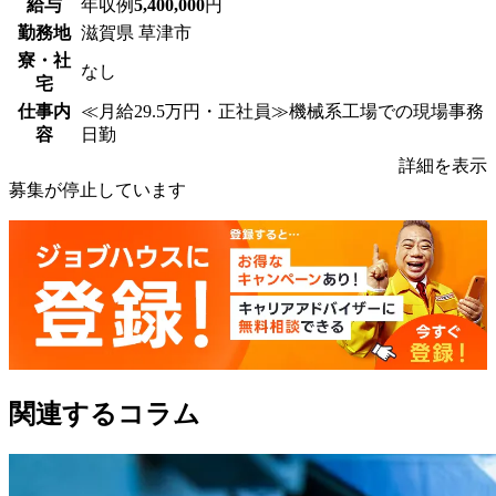
給与
年収例
5,400,000
円
勤務地
滋賀県 草津市
寮・社
なし
宅
仕事内
≪月給29.5万円・正社員≫機械系工場での現場事務
容
日勤
詳細を表示
募集が停止しています
関連するコラム