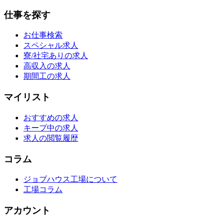
仕事を探す
お仕事検索
スペシャル求人
寮/社宅ありの求人
高収入の求人
期間工の求人
マイリスト
おすすめの求人
キープ中の求人
求人の閲覧履歴
コラム
ジョブハウス工場について
工場コラム
アカウント