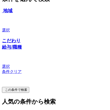
地域
選択
こだわり
給与/職種
選択
条件クリア
この条件で検索
人気の条件から検索