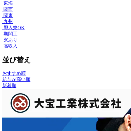
東海
関西
関東
九州
即入寮OK
期間工
寮あり
高収入
並び替え
おすすめ順
給与が高い順
新着順