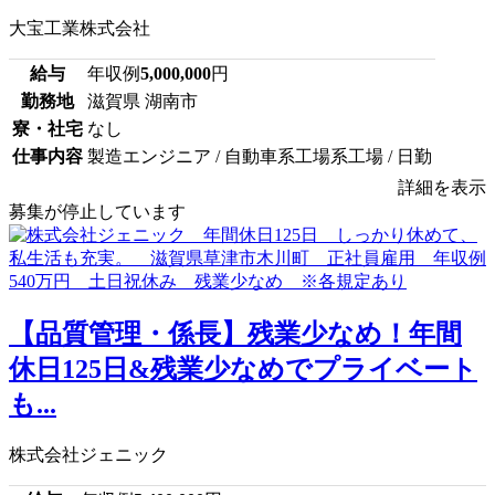
大宝工業株式会社
給与
年収例
5,000,000
円
勤務地
滋賀県 湖南市
寮・社宅
なし
仕事内容
製造エンジニア / 自動車系工場系工場 / 日勤
詳細を表示
募集が停止しています
【品質管理・係長】残業少なめ！年間
休日125日&残業少なめでプライベート
も...
株式会社ジェニック