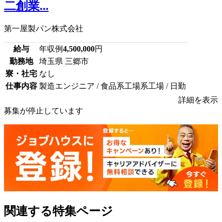
二創業...
第一屋製パン株式会社
給与
年収例
4,500,000
円
勤務地
埼玉県 三郷市
寮・社宅
なし
仕事内容
製造エンジニア / 食品系工場系工場 / 日勤
詳細を表示
募集が停止しています
関連する特集ページ