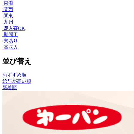
東海
関西
関東
九州
即入寮OK
期間工
寮あり
高収入
並び替え
おすすめ順
給与が高い順
新着順