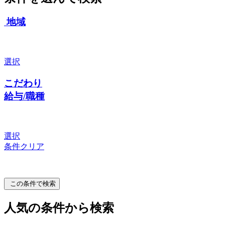
地域
選択
こだわり
給与/職種
選択
条件クリア
この条件で検索
人気の条件から検索