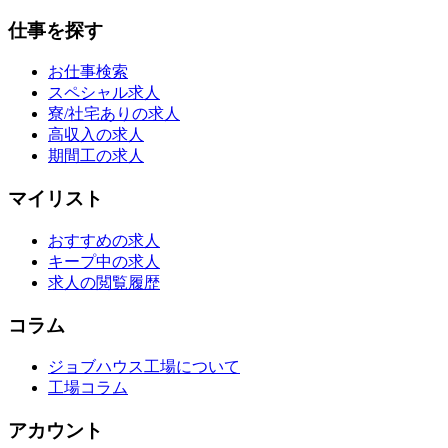
仕事を探す
お仕事検索
スペシャル求人
寮/社宅ありの求人
高収入の求人
期間工の求人
マイリスト
おすすめの求人
キープ中の求人
求人の閲覧履歴
コラム
ジョブハウス工場について
工場コラム
アカウント