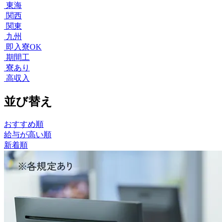
東海
関西
関東
九州
即入寮OK
期間工
寮あり
高収入
並び替え
おすすめ順
給与が高い順
新着順