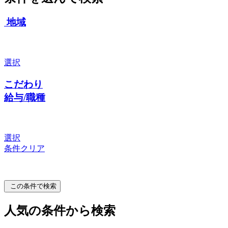
地域
選択
こだわり
給与/職種
選択
条件クリア
この条件で検索
人気の条件から検索