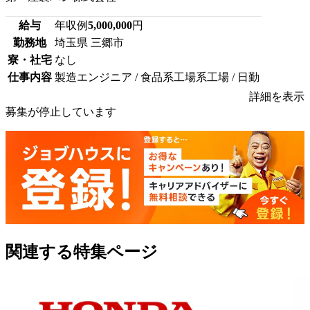
給与
年収例
5,000,000
円
勤務地
埼玉県 三郷市
寮・社宅
なし
仕事内容
製造エンジニア / 食品系工場系工場 / 日勤
詳細を表示
募集が停止しています
関連する特集ページ