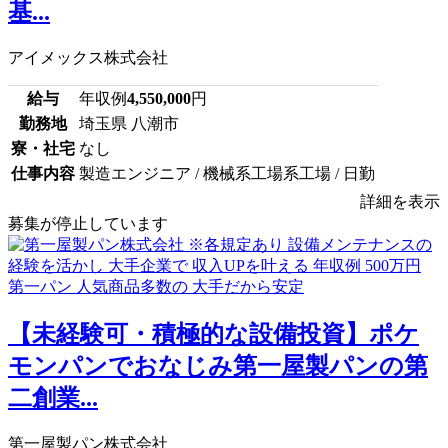
基...
アイメックス株式会社
給与
年収例
4,550,000
円
勤務地
埼玉県 八潮市
寮・社宅
なし
仕事内容
製造エンジニア / 機械系工場系工場 / 日勤
詳細を表示
募集が停止しています
【未経験可・積極的な設備投資】ポケ
モンパンでおなじみ第一屋製パンの第
二創業...
第一屋製パン株式会社