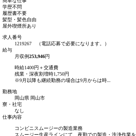
簡単な仕事
学歴不問
履歴書不要
髪型・髪色自由
屋外喫煙所あり
求人番号
1219267 （電話応募で必要になります。）
給与
月収例
253,946
円
時給1400円＋交通費
残業・深夜割増時1,750円
※9月以降も継続勤務の場合は9月からは時...
勤務地
岡山県 岡山市
寮・社宅
なし
仕事内容
コンビニスムージーの製造業務
スムージー生産ラインにて、夜勤での製造・洗浄作業を