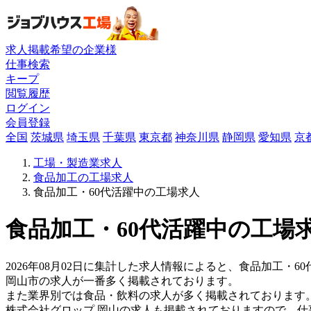
求人掲載希望の企業様
仕事検索
キープ
閲覧履歴
ログイン
会員登録
全国
茨城県
埼玉県
千葉県
東京都
神奈川県
静岡県
愛知県
京
工場・製造業求人
食品加工の工場求人
食品加工・60代活躍中の工場求人
食品加工・60代活躍中の工場求
2026年08月02日に集計した求人情報によると、食品加工・60
岡山市の求人が一番多く掲載されております。
また業界別では食品・飲料の求人が多く掲載されております
株式会社グロップ 岡山の求人も掲載されておりますので、