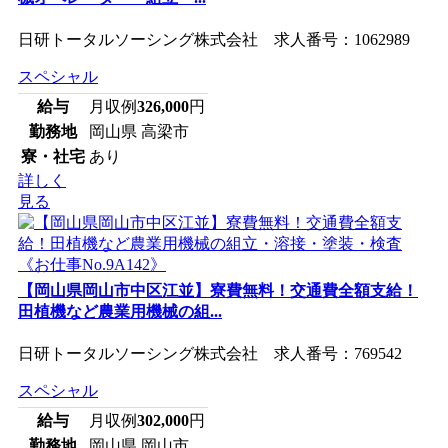
日研トータルソーシング株式会社 求人番号：1062989
スペシャル
給与
月収例
326,000
円
勤務地
岡山県 高梁市
寮・社宅
あり
詳しく
見る
【岡山県岡山市中区江並】寮費無料！交通費全額支給！
田植機など農業用機械の組...
日研トータルソーシング株式会社 求人番号：769542
スペシャル
給与
月収例
302,000
円
勤務地
岡山県 岡山市