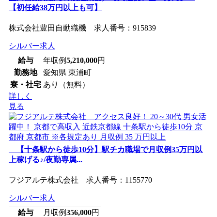
【初任給38万円以上も可】
株式会社豊田自動織機 求人番号：915839
シルバー求人
給与
年収例
5,210,000
円
勤務地
愛知県 東浦町
寮・社宅
あり（無料）
詳しく
見る
【十条駅から徒歩10分】駅チカ職場で月収例35万円以
上稼げる♪/夜勤専属...
フジアルテ株式会社 求人番号：1155770
シルバー求人
給与
月収例
356,000
円