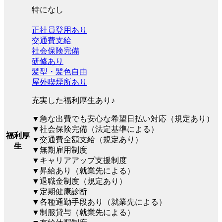
特になし
正社員登用あり
交通費支給
社会保険完備
研修あり
髪型・髪色自由
屋外喫煙所あり
充実した福利厚生あり♪
▼急な出費でも安心な希望日払い対応（規定あり）
▼社会保険完備（法定基準による）
福利厚
▼交通費全額支給（規定あり）
生
▼無期雇用制度
▼キャリアアップ支援制度
▼昇給あり（就業先による）
▼退職金制度（規定あり）
▼定期健康診断
▼各種通勤手段あり（就業先による）
▼制服貸与（就業先による）