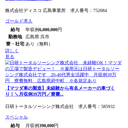
株式会社ディスコ 広島事業所 求人番号：752084
ゴールド求人
給与
年収例
6,000,000
円
勤務地
広島県 呉市
寮・社宅
あり（無料）
詳しく
見る
【マツダ車の製造】未経験から有名メーカーの車づく
り！＼月収例39万円／寮費...
日研トータルソーシング株式会社 求人番号：585932
スペシャル
給与
月収例
390,000
円