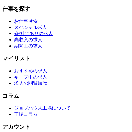
仕事を探す
お仕事検索
スペシャル求人
寮/社宅ありの求人
高収入の求人
期間工の求人
マイリスト
おすすめの求人
キープ中の求人
求人の閲覧履歴
コラム
ジョブハウス工場について
工場コラム
アカウント