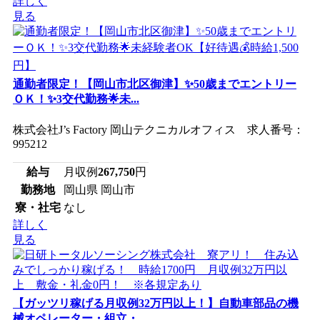
詳しく
見る
通勤者限定！【岡山市北区御津】✨50歳までエントリー
ＯＫ！✨3交代勤務🌟未...
株式会社J’s Factory 岡山テクニカルオフィス 求人番号：
995212
給与
月収例
267,750
円
勤務地
岡山県 岡山市
寮・社宅
なし
詳しく
見る
【ガッツリ稼げる月収例32万円以上！】自動車部品の機
械オペレーター・組立・...