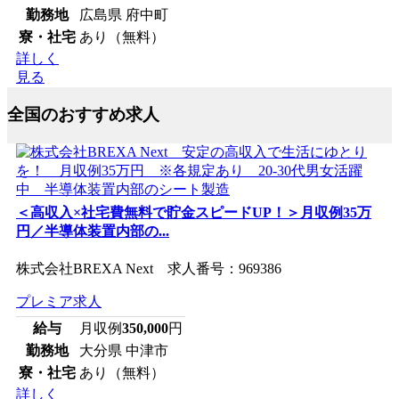
勤務地
広島県 府中町
寮・社宅
あり（無料）
詳しく
見る
全国のおすすめ求人
＜高収入×社宅費無料で貯金スピードUP！＞月収例35万
円／半導体装置内部の...
株式会社BREXA Next 求人番号：969386
プレミア求人
給与
月収例
350,000
円
勤務地
大分県 中津市
寮・社宅
あり（無料）
詳しく