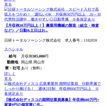
見る
【月収例30万円以上！】農業用機械の製造（組立・検査
など）／日勤&土日はお...
日研トータルソーシング株式会社 求人番号：1182059
スペシャル
給与
月収例
305,000
円
勤務地
岡山県 岡山市
寮・社宅
あり（無料）
詳しく
見る
【株式会社ディスコの期間従業員募集】年収例600万円×
家賃0円の個室寮に住...