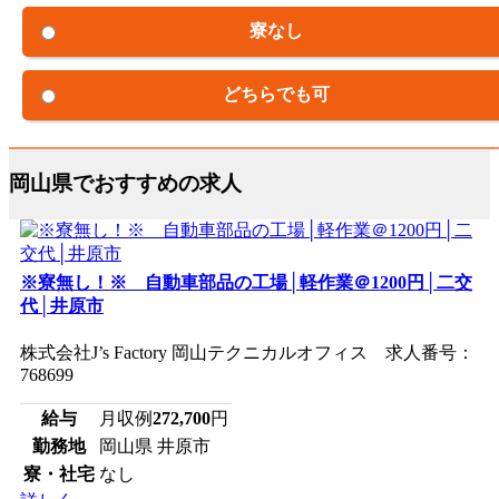
寮なし
どちらでも可
岡山県でおすすめの求人
※寮無し！※ 自動車部品の工場│軽作業＠1200円│二交
代│井原市
株式会社J’s Factory 岡山テクニカルオフィス 求人番号：
768699
給与
月収例
272,700
円
勤務地
岡山県 井原市
寮・社宅
なし