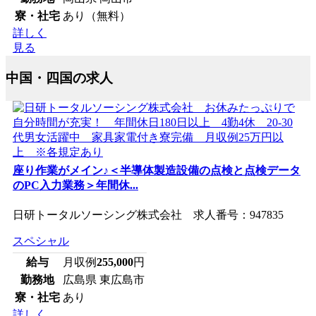
寮・社宅
あり（無料）
詳しく
見る
中国・四国の求人
座り作業がメイン♪＜半導体製造設備の点検と点検データ
のPC入力業務＞年間休...
日研トータルソーシング株式会社 求人番号：947835
スペシャル
給与
月収例
255,000
円
勤務地
広島県 東広島市
寮・社宅
あり
詳しく