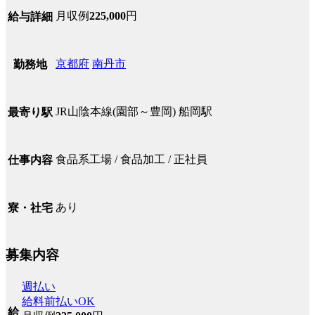
月収例
225,000
円
給与詳細
京都府
南丹市
勤務地
JR山陰本線(園部～豊岡) 船岡駅
最寄り駅
食品系工場 / 食品加工 / 正社員
仕事内容
あり
寮・社宅
募集内容
週払い
給料前払いOK
給