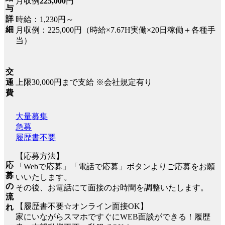
月収例
225,000
円
与
詳
時給：1,230円～
細
月収例：225,000円（時給×7.67H実働×20日稼働＋各種手
当）
交
上限30,000円まで支給 ※会社規定有り
通
費
大量募集
急募
履歴書不要
【応募方法】
応
「Webで応募」「電話で応募」ボタンよりご応募をお願
募
いいたします。
の
その後、お電話にて面接のお時間を調整いたします。
流
【履歴書不要☆オンライン面接OK】
れ
家にいながらスマホですぐにWEB面談ができる！履歴