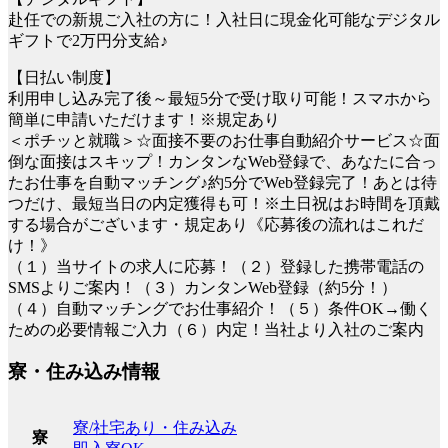
赴任での新規ご入社の方に！入社日に現金化可能なデジタル
ギフトで2万円分支給♪
【日払い制度】
利用申し込み完了後～最短5分で受け取り可能！スマホから
簡単に申請いただけます！※規定あり
＜ポチッと就職＞☆面接不要のお仕事自動紹介サービス☆面
倒な面接はスキップ！カンタンなWeb登録で、あなたに合っ
たお仕事を自動マッチング♪約5分でWeb登録完了！あとは待
つだけ、最短当日の内定獲得も可！※土日祝はお時間を頂戴
する場合がございます・規定あり《応募後の流れはこれだ
け！》
（１）当サイトの求人に応募！（２）登録した携帯電話の
SMSよりご案内！（３）カンタンWeb登録（約5分！）
（４）自動マッチングでお仕事紹介！（５）条件OK→働く
ための必要情報ご入力（６）内定！当社より入社のご案内
寮・住み込み情報
寮/社宅あり・住み込み
寮