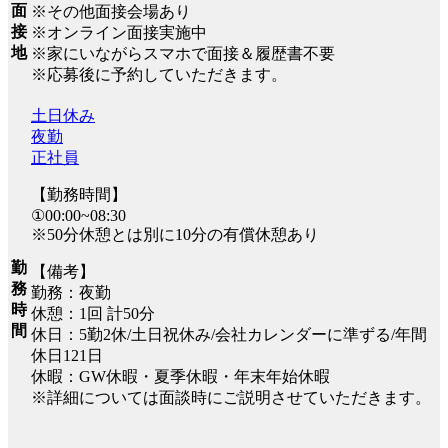
面
※その他面接会場あり
接
※オンライン面接実施中
地
※家にいながらスマホで面接＆履歴書不要
※応募後に予約していただきます。
土日休み
夜勤
正社員
【勤務時間】
①00:00~08:30
※50分休憩とは別に10分の有償休憩あり
勤
【備考】
務
勤務：夜勤
時
休憩：1回 計50分
間
休日：5勤2休/土日祝休み/会社カレンダーに準ずる/年間
休日121日
休暇：GW休暇・夏季休暇・年末年始休暇
※詳細については面談時にご説明させていただきます。