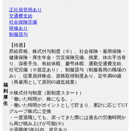
正社員登用あり
交通費支給
社会保険完備
研修あり
制服貸与
【待遇】
昇給昇格、株式付与制度（※）、社会保険・雇用保険・
健康保険・厚生年金・労災保険完備、残業、休出手当有
り、深夜手当、有給休暇、慶弔休暇、通勤交通費支給、
社宅完備（※規定あり）、制服貸与（制服着用の職場の
み）、従業員持株会、資格取得制度あり、定年満60歳
（再雇用として原則65歳迄就業）
福
利
※株式付与制度（新制度スタート）
厚
「働いた時間が、株になる。」
生
・働いた時間がポイントとして貯まり、累計に応じてUT
グループ株式に交換
・一度退職しても、戻ってきた際には過去の労働時間か
ら再び積み上げが可能(※)
※退職後5年以内、規定あり