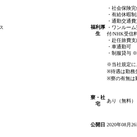
・社会保険完
・有給休暇制
・通勤交通費
福利厚
ス
・ワンルーム
生
付/NHK受信
・赴任旅費支
・車通勤可
・制服貸与 
※当社規定に
※待遇は勤務
※寮の有無は
寮・社
あり（無料）
宅
2020年08月2
公開日