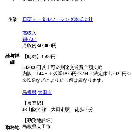
日研トータルソーシング株式会社
企業
高収入
週払い
月収例
342,000
円
給与詳
【時給】1500円
細
342000円以上可※別途交通費全額支給
内訳：144Ｈ＋残業1875円×32Ｈ＋法定休出2025円×22
※残業などにより給与例は異なります。
島根県
大田市
【最寄駅】
JR山陰本線 大田市駅 徒歩10分
【勤務地詳細】
島根県大田市
勤務地