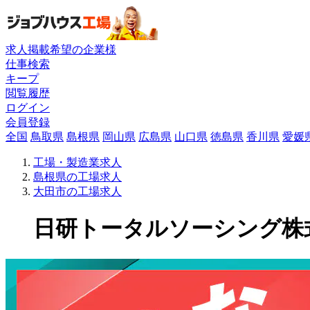
求人掲載希望の企業様
仕事検索
キープ
閲覧履歴
ログイン
会員登録
全国
鳥取県
島根県
岡山県
広島県
山口県
徳島県
香川県
愛媛
工場・製造業求人
島根県の工場求人
大田市の工場求人
日研トータルソーシング株式会