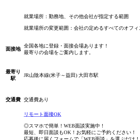
就業場所：勤務地、その他会社が指定する範囲
就業場所の変更範囲：会社の定めるすべてのオフィ
全国各地に登録・面接会場あります！
面接地
最寄りの会場をご案内します。
最寄り
JR山陰本線(米子～益田) 大田市駅
駅
交通費あり
交通費
リモート面接OK
◎スマホで簡単！WEB面談実施中！
最短、即日面談もOK！お気軽にご予約ください！
応募後に届くフォームで「WEB面談」を選ぶだけ！