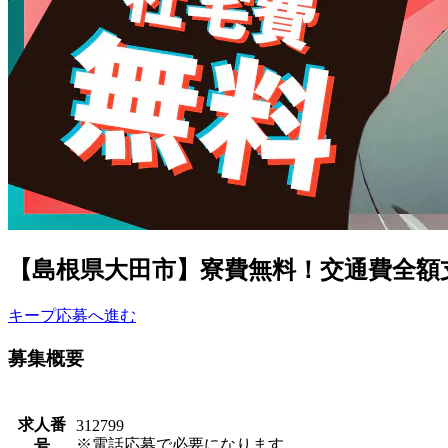
【島根県大田市】寮費無料！交通費全額支給
キープ
応募へ進む
募集概要
求人番
312799
※電話応募で必要になります。
号