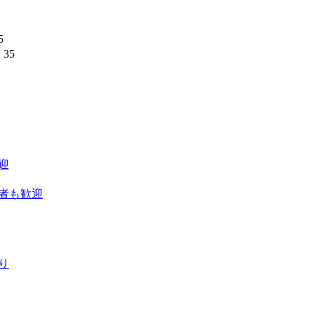
5
35
】
迎
者も歓迎
り