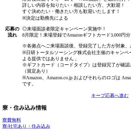
詳しい内容を知りたい・相談したい方、大歓迎！
すぐ決めたい・働きたい方も歓迎いたします！
※決定は勤務先による
◎来場面談者限定キャンペーン実施中！
応募の
8月限定！来場登録でAmazonギフトカード3,000
流れ
※各拠点へご来場面談後、登録完了した方が対象、
※日研トータルソーシング株式会社主催のキャンペ
よる提供ではありません 。
※ギフトカード（コードタイプ）は登録完了が確認
（規定あり）
※Amazon、Amazon.co.jp およびそれらのロゴは Am
です。
キープ
応募へ進む
寮・住み込み情報
寮費無料
寮/社宅あり・住み込み