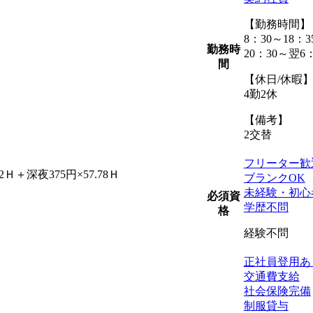
【勤務時間】
8：30～18：3
勤務時
20：30～翌6：
間
【休日/休暇
4勤2休
【備考】
2交替
フリーター歓
Ｈ＋深夜375円×57.78Ｈ
ブランクOK
未経験・初心
必須資
学歴不問
格
経験不問
正社員登用あ
交通費支給
社会保険完備
制服貸与