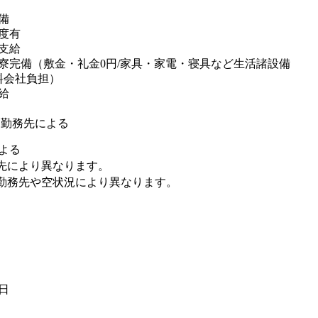
備
度有
支給
寮完備（敷金・礼金0円/家具・家電・寝具など生活諸設備
料会社負担）
給
※勤務先による
よる
先により異なります。
勤務先や空状況により異なります。
6日