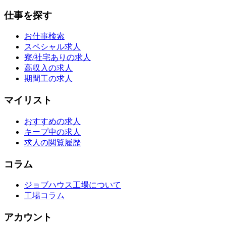
仕事を探す
お仕事検索
スペシャル求人
寮/社宅ありの求人
高収入の求人
期間工の求人
マイリスト
おすすめの求人
キープ中の求人
求人の閲覧履歴
コラム
ジョブハウス工場について
工場コラム
アカウント