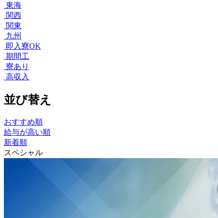
東海
関西
関東
九州
即入寮OK
期間工
寮あり
高収入
並び替え
おすすめ順
給与が高い順
新着順
スペシャル