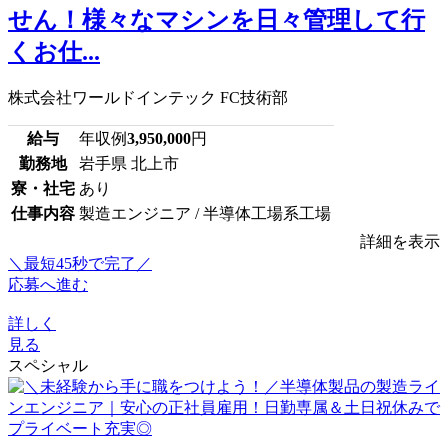
せん！様々なマシンを日々管理して行
くお仕...
株式会社ワールドインテック FC技術部
給与
年収例
3,950,000
円
勤務地
岩手県 北上市
寮・社宅
あり
仕事内容
製造エンジニア / 半導体工場系工場
詳細を表示
＼最短45秒で完了／
応募へ進む
詳しく
見る
スペシャル