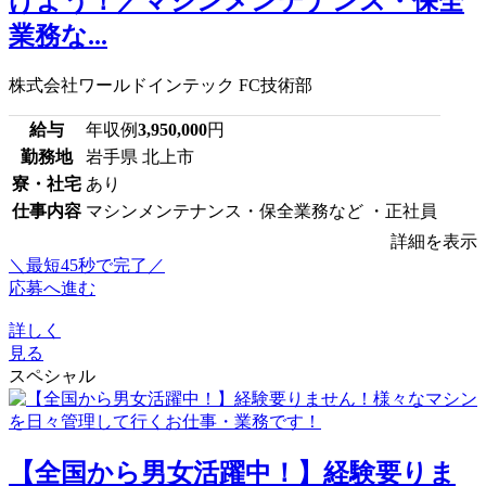
けよう！／マシンメンテナンス・保全
業務な...
株式会社ワールドインテック FC技術部
給与
年収例
3,950,000
円
勤務地
岩手県 北上市
寮・社宅
あり
仕事内容
マシンメンテナンス・保全業務など ・正社員
詳細を表示
＼最短45秒で完了／
応募へ進む
詳しく
見る
スペシャル
【全国から男女活躍中！】経験要りま