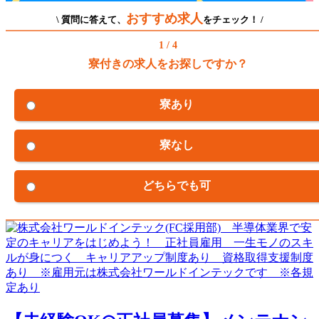
おすすめ求人
\ 質問に答えて、
をチェック！ /
1 / 4
寮付きの求人をお探しですか？
寮あり
寮なし
どちらでも可