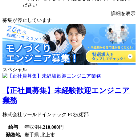
ださい
詳細を表示
募集が停止しています
スペシャル
【正社員募集】未経験歓迎エンジニア
業務
株式会社ワールドインテック FC技術部
給与
年収例
4,210,000
円
勤務地
岩手県 北上市