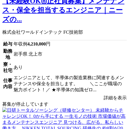
【未経験OK◎正社員募集】メンテナン
ス・保全を担当するエンジニア｜ニー
ズの...
株式会社ワールドインテック FC技術部
給与
年収例
4,210,000
円
勤務
岩手県 北上市
地
寮・
あり
社宅
エンジニアとして、半導体の製造業務に関連するメン
仕事
テナンスや保全を担当します。 ＼ここが職場の
内容
魅力ポイント！／ ★半導体の知識ゼロ...
詳細を表示
募集が停止しています