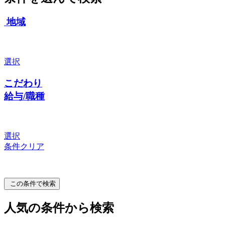
地域
選択
こだわり
給与/職種
選択
条件クリア
この条件で検索
人気の条件から検索