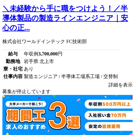
＼未経験から手に職をつけよう！／半
導体製品の製造ラインエンジニア｜安
心の正...
株式会社ワールドインテック FC技術部
給与
年収例
3,700,000
円
勤務地
岩手県 北上市
寮・社宅
あり
仕事内容
製造エンジニア / 半導体工場系工場 / 交替制
詳細を表示
募集が停止しています