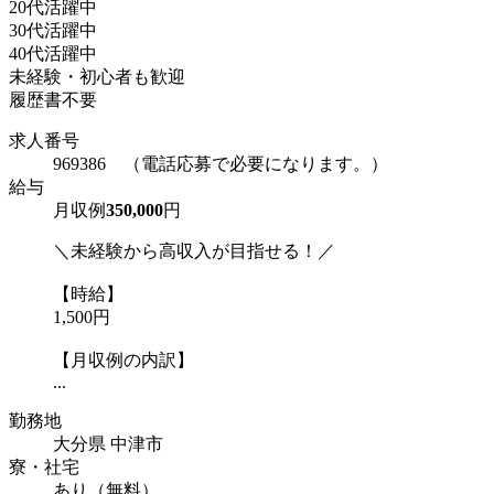
20代活躍中
30代活躍中
40代活躍中
未経験・初心者も歓迎
履歴書不要
求人番号
969386 （電話応募で必要になります。）
給与
月収例
350,000
円
＼未経験から高収入が目指せる！／
【時給】
1,500円
【月収例の内訳】
...
勤務地
大分県 中津市
寮・社宅
あり（無料）