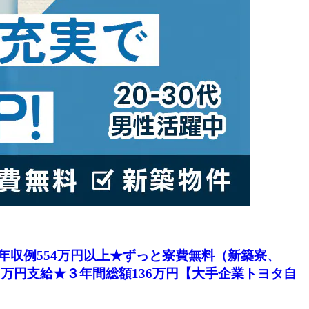
円★年収例554万円以上★ずっと寮費無料（新築寮、
5万円支給★３年間総額136万円【大手企業トヨタ自