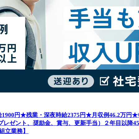
1900円★残業・深夜時給2375円★月収例46.2万
社プレゼント、奨励金、賞与、更新手当）２年目以降4
組立業務】