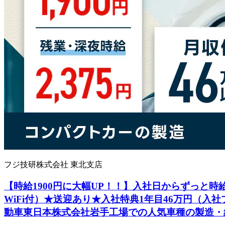
フジ技研株式会社 東北支店
【時給1900円に大幅UP！！】入社日からずっと時給
WiFi付）★送迎あり★入社特典1年目46万円（入
動車東日本株式会社岩手工場での人気車種の製造・