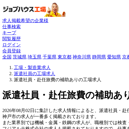
求人掲載希望の企業様
仕事検索
キープ
閲覧履歴
ログイン
会員登録
全国
茨城県
埼玉県
千葉県
東京都
神奈川県
静岡県
愛知県
京
工場・製造業求人
派遣社員の工場求人
派遣社員・赴任旅費の補助ありの工場求人
派遣社員・赴任旅費の補助あり
2026年08月02日に集計した求人情報によると、派遣社員・赴
神戸市の求人が一番多く掲載されております。
また業界別では機械・金属・鉄鋼の求人が、職種別では検査
フジアルテ株式会社の求人も掲載されておりますので、仕事