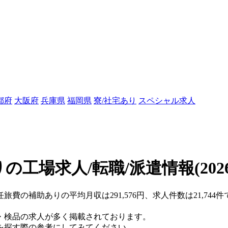
都府
大阪府
兵庫県
福岡県
寮/社宅あり
スペシャル求人
の工場求人/転職/派遣情報
(202
任旅費の補助ありの平均月収は291,576円、求人件数は21,74
・検品の求人が多く掲載されております。
を探す際の参考にしてみてください。