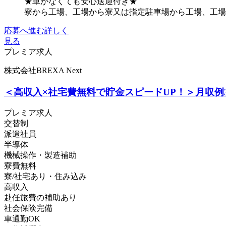
★車がなくても安心送迎付き★
寮から工場、工場から寮又は指定駐車場から工場、工場か
応募へ進む
詳しく
見る
プレミア求人
株式会社BREXA Next
＜高収入×社宅費無料で貯金スピードUP！＞月収例
プレミア求人
交替制
派遣社員
半導体
機械操作・製造補助
寮費無料
寮/社宅あり・住み込み
高収入
赴任旅費の補助あり
社会保険完備
車通勤OK