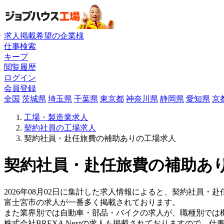
求人掲載希望の企業様
仕事検索
キープ
閲覧履歴
ログイン
会員登録
全国
茨城県
埼玉県
千葉県
東京都
神奈川県
静岡県
愛知県
京
工場・製造業求人
契約社員の工場求人
契約社員・赴任旅費の補助ありの工場求人
契約社員・赴任旅費の補助あり
2026年08月02日に集計した求人情報によると、契約社員・赴
富士宮市の求人が一番多く掲載されております。
また業界別では自動車・部品・バイクの求人が、職種別では
株式会社BREXA Nextの求人も掲載されておりますので、