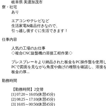
岐阜県 美濃加茂市
寮・社宅
あり
エアコンやテレビなど
生活家電&備品付きなので、
引っ越し後すぐに生活できます！
仕事内容
人気の工場のお仕事
◇複合CNC旋盤機の溶接工程作業◇
プレスブレーキより納品された板金をPC操作盤を使用
PCで図面を見ながら角度や曲げの種類を確認し、溶接
板金の厚...
勤務時間
【勤務時間】2交替
[1] 07:20～16:05(休憩45分)
[2] 08:25～17:10(休憩45分)
[3] 16:05～00:50(休憩45分)