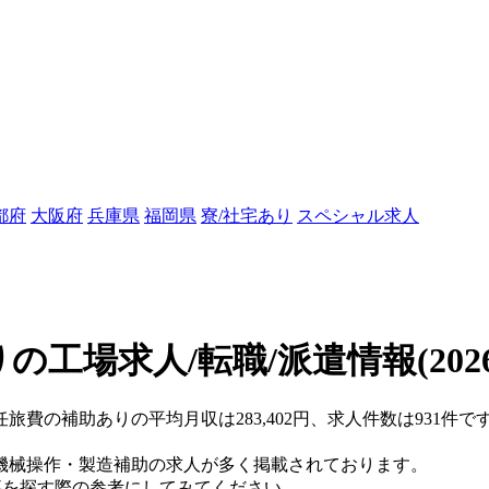
都府
大阪府
兵庫県
福岡県
寮/社宅あり
スペシャル求人
の工場求人/転職/派遣情報
(202
任旅費の補助ありの平均月収は283,402円、求人件数は931件
機械操作・製造補助の求人が多く掲載されております。
仕事を探す際の参考にしてみてください。