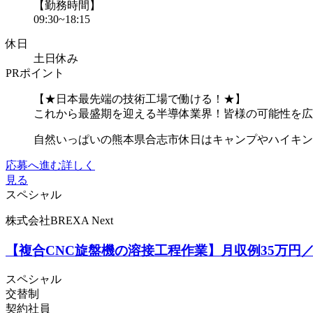
【勤務時間】
09:30~18:15
休日
土日休み
PRポイント
【★日本最先端の技術工場で働ける！★】
これから最盛期を迎える半導体業界！皆様の可能性を広
自然いっぱいの熊本県合志市休日はキャンプやハイキン
応募へ進む
詳しく
見る
スペシャル
株式会社BREXA Next
【複合CNC旋盤機の溶接工程作業】月収例35万円
スペシャル
交替制
契約社員