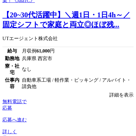
【20~30代活躍中】＼週1日・1日4h～／
固定シフトで家庭と両立◎ほぼ残...
UTエージェント株式会社
給与
月収例
61,000
円
勤務地
兵庫県 西宮市
寮・社
なし
宅
仕事内
自動車系工場 / 軽作業・ピッキング / アルバイト・
容
請負他
詳細を表示
無料電話で
応募
応募へ進む
詳しく