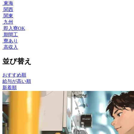
東海
関西
関東
九州
即入寮OK
期間工
寮あり
高収入
並び替え
おすすめ順
給与が高い順
新着順