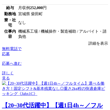
給与
月収例
252,000
円
勤務地
宮城県 柴田町
寮・社
なし
宅
仕事内
機械系工場 / 機械操作・製造補助 / アルバイト・請
容
負他
詳細を表示
無料電話で
応募
応募へ進む
詳しく
見る
【20~30代活躍中】【週1日4h～／フル