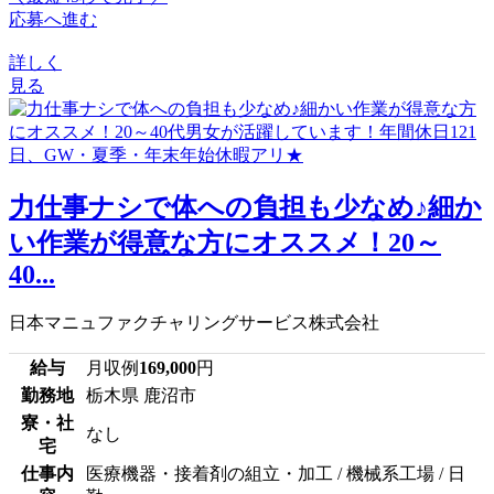
応募へ進む
詳しく
見る
力仕事ナシで体への負担も少なめ♪細か
い作業が得意な方にオススメ！20～
40...
日本マニュファクチャリングサービス株式会社
給与
月収例
169,000
円
勤務地
栃木県 鹿沼市
寮・社
なし
宅
仕事内
医療機器・接着剤の組立・加工 / 機械系工場 / 日