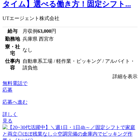
タイム】選べる働き方！固定シフト...
UTエージェント株式会社
給与
月収例
63,000
円
勤務地
兵庫県 西宮市
寮・社
なし
宅
仕事内
自動車系工場 / 軽作業・ピッキング / アルバイト・
容
請負他
詳細を表示
無料電話で
応募
応募へ進む
詳しく
見る