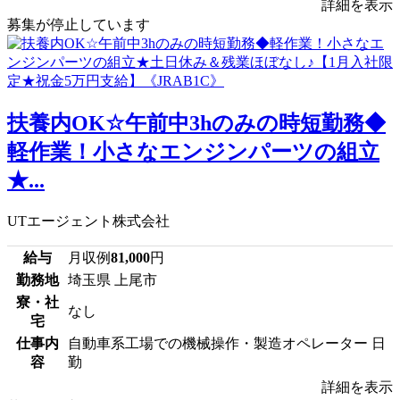
詳細を表示
募集が停止しています
扶養内OK☆午前中3hのみの時短勤務◆
軽作業！小さなエンジンパーツの組立
★...
UTエージェント株式会社
給与
月収例
81,000
円
勤務地
埼玉県 上尾市
寮・社
なし
宅
仕事内
自動車系工場での機械操作・製造オペレーター 日
容
勤
詳細を表示