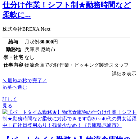
仕分け作業！シフト制★勤務時間など
柔軟に...
株式会社BREXA Next
給与
月収例
80,000
円
勤務地
兵庫県 尼崎市
寮・社宅
なし
仕事内容
物流倉庫での軽作業・ピッキング製造スタッフ
詳細を表示
＼最短45秒で完了／
応募へ進む
詳しく
見る