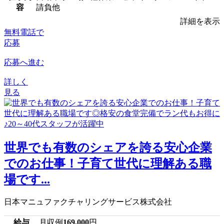
容
請負他
詳細を表示
無料電話で
応募
応募へ進む
詳しく
見る
世界でも有数のシェアを誇る安心企業
でのお仕事！子育て世代に理解ある職
場です...
日本マニュファクチャリングサービス株式会社
給与
月収例
169,000
円