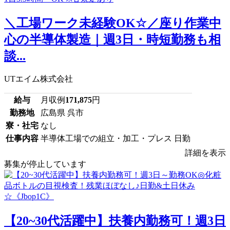
＼工場ワーク未経験OK☆／座り作業中
心の半導体製造｜週3日・時短勤務も相
談...
UTエイム株式会社
給与
月収例
171,875
円
勤務地
広島県 呉市
寮・社宅
なし
仕事内容
半導体工場での組立・加工・プレス 日勤
詳細を表示
募集が停止しています
【20~30代活躍中】扶養内勤務可！週3日