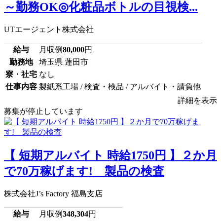
～勤務OK◎化粧品ボトルの目視検...
UTエージェント株式会社
給与
月収例
80,000
円
勤務地
埼玉県 蓮田市
寮・社宅
なし
仕事内容
製紙系工場 / 検査・検品 / アルバイト・請負他
詳細を表示
募集が停止しています
【 短期アルバイト 時給1750円 】２か月
で70万稼げます! 製品の検査
株式会社J’s Factory 福島支店
給与
月収例
348,304
円