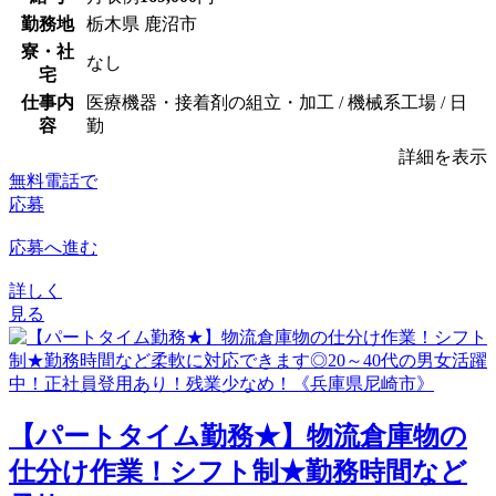
勤務地
栃木県 鹿沼市
寮・社
なし
宅
仕事内
医療機器・接着剤の組立・加工 / 機械系工場 / 日
容
勤
詳細を表示
無料電話で
応募
応募へ進む
詳しく
見る
【パートタイム勤務★】物流倉庫物の
仕分け作業！シフト制★勤務時間など