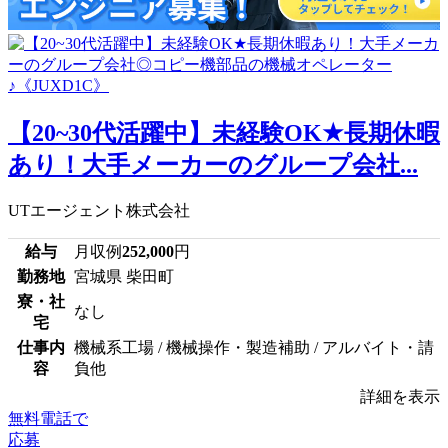
【20~30代活躍中】未経験OK★長期休暇
あり！大手メーカーのグループ会社...
UTエージェント株式会社
給与
月収例
252,000
円
勤務地
宮城県 柴田町
寮・社
なし
宅
仕事内
機械系工場 / 機械操作・製造補助 / アルバイト・請
容
負他
詳細を表示
無料電話で
応募