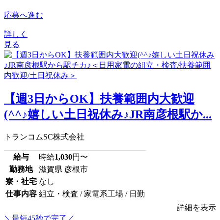
応募へ進む
詳しく
見る
【週3日からOK】扶養範囲内大歓迎
(^^♪嬉しい土日祝休み♪JR南彦根駅か...
トランコムSC株式会社
給与
時給
1,030
円〜
勤務地
滋賀県 彦根市
寮・社宅
なし
仕事内容
組立・検査 / 家電系工場 / 日勤
詳細を表示
＼最短45秒で完了／