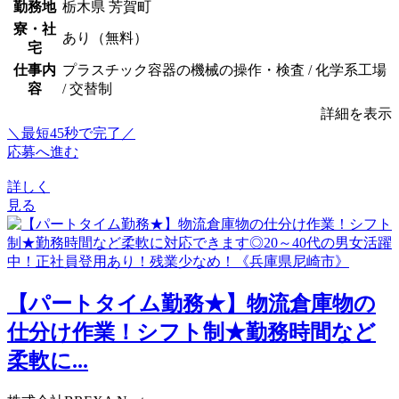
勤務地
栃木県 芳賀町
寮・社
あり（無料）
宅
仕事内
プラスチック容器の機械の操作・検査 / 化学系工場
容
/ 交替制
詳細を表示
＼最短45秒で完了／
応募へ進む
詳しく
見る
【パートタイム勤務★】物流倉庫物の
仕分け作業！シフト制★勤務時間など
柔軟に...