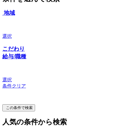
地域
選択
こだわり
給与/職種
選択
条件クリア
この条件で検索
人気の条件から検索