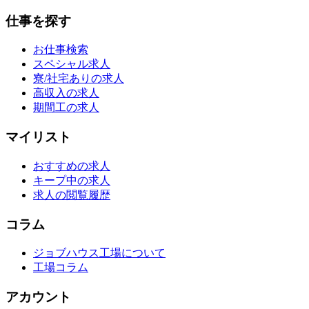
仕事を探す
お仕事検索
スペシャル求人
寮/社宅ありの求人
高収入の求人
期間工の求人
マイリスト
おすすめの求人
キープ中の求人
求人の閲覧履歴
コラム
ジョブハウス工場について
工場コラム
アカウント