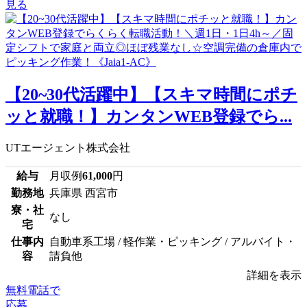
見る
【20~30代活躍中】【スキマ時間にポチ
ッと就職！】カンタンWEB登録でら...
UTエージェント株式会社
給与
月収例
61,000
円
勤務地
兵庫県 西宮市
寮・社
なし
宅
仕事内
自動車系工場 / 軽作業・ピッキング / アルバイト・
容
請負他
詳細を表示
無料電話で
応募