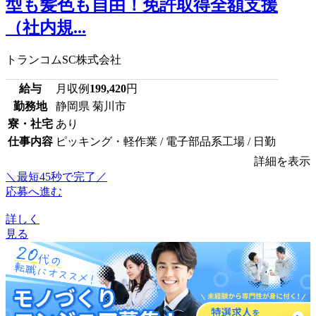
型も髪色も自由！免許取得全額支援
（社内規...
トランコムSC株式会社
給与
月収例
199,420
円
勤務地
静岡県 菊川市
寮・社宅
あり
仕事内容
ピッキング・軽作業 / 電子部品系工場 / 日勤
詳細を表示
＼最短45秒で完了／
応募へ進む
詳しく
見る