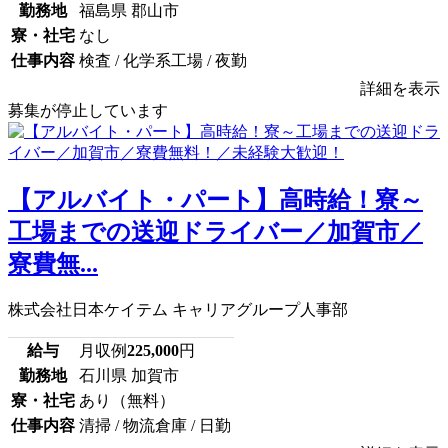
勤務地
福島県 郡山市
寮・社宅
なし
仕事内容
検査 / 化学系工場 / 夜勤
詳細を表示
募集が停止しています
【アルバイト・パート】高時給！寮～
工場までの送迎ドライバー／加賀市／
寮費無...
株式会社日本ケイテム キャリアグループ人事部
給与
月収例
225,000
円
勤務地
石川県 加賀市
寮・社宅
あり（無料）
仕事内容
清掃 / 物流倉庫 / 日勤