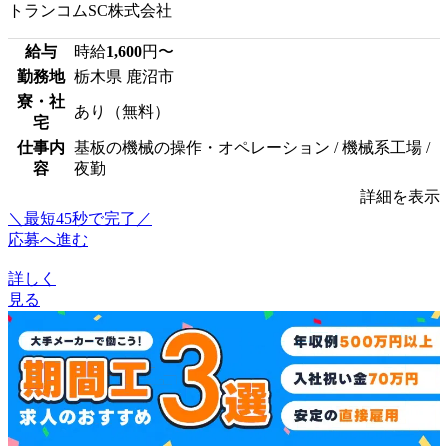
トランコムSC株式会社
給与
時給
1,600
円〜
勤務地
栃木県 鹿沼市
寮・社
あり（無料）
宅
仕事内
基板の機械の操作・オペレーション / 機械系工場 /
容
夜勤
詳細を表示
＼最短45秒で完了／
応募へ進む
詳しく
見る