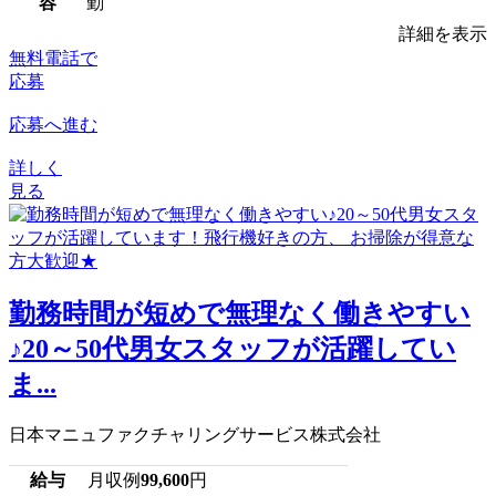
容
勤
詳細を表示
無料電話で
応募
応募へ進む
詳しく
見る
勤務時間が短めで無理なく働きやすい
♪20～50代男女スタッフが活躍してい
ま...
日本マニュファクチャリングサービス株式会社
給与
月収例
99,600
円