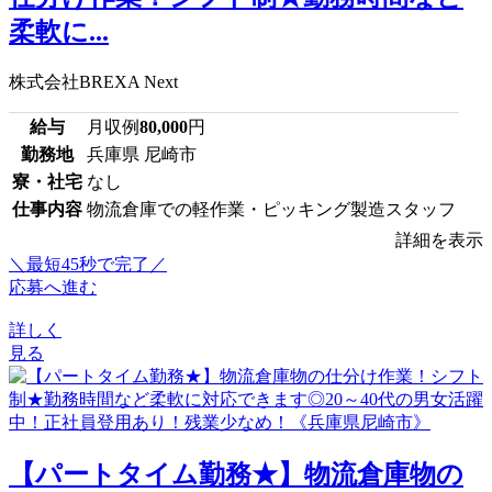
柔軟に...
株式会社BREXA Next
給与
月収例
80,000
円
勤務地
兵庫県 尼崎市
寮・社宅
なし
仕事内容
物流倉庫での軽作業・ピッキング製造スタッフ
詳細を表示
＼最短45秒で完了／
応募へ進む
詳しく
見る
【パートタイム勤務★】物流倉庫物の