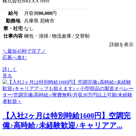
株式会社BREXA Next
給与
月収例
80,000
円
勤務地
兵庫県 尼崎市
寮・社宅
なし
仕事内容
梱包・清掃 / 物流倉庫 / 交替制
詳細を表示
＼最短45秒で完了／
応募へ進む
詳しく
見る
【入社2ヶ月は特別時給1600円】空調完
備♪高時給♪未経験歓迎♪キャリアア...