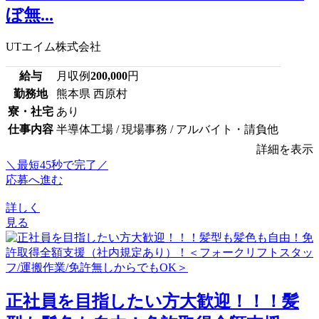
ぼ無...
UTエイム株式会社
給与
月収例
200,000
円
勤務地
熊本県 西原村
寮・社宅
あり
仕事内容
半導体工場 / 現場事務 / アルバイト・請負他
詳細を表示
＼最短45秒で完了／
応募へ進む
詳しく
見る
正社員を目指したい方大歓迎！！！髪