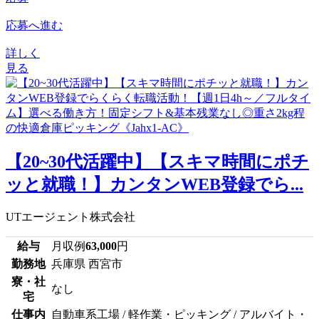
応募へ進む
詳しく
見る
【20~30代活躍中】【スキマ時間にポチ
ッと就職！】カンタンWEB登録でら...
UTエージェント株式会社
給与
月収例
63,000
円
勤務地
兵庫県 西宮市
寮・社
なし
宅
仕事内
自動車系工場 / 軽作業・ピッキング / アルバイト・