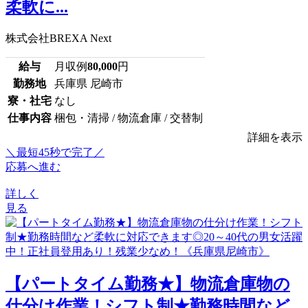
柔軟に...
株式会社BREXA Next
給与
月収例
80,000
円
勤務地
兵庫県 尼崎市
寮・社宅
なし
仕事内容
梱包・清掃 / 物流倉庫 / 交替制
詳細を表示
＼最短45秒で完了／
応募へ進む
詳しく
見る
【パートタイム勤務★】物流倉庫物の
仕分け作業！シフト制★勤務時間など