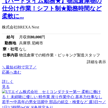
【パートタイム勤務★】物流倉庫物の
仕分け作業！シフト制★勤務時間など
柔軟に...
株式会社BREXA Next
給与
月収例
80,000
円
勤務地
兵庫県 尼崎市
寮・社宅
なし
仕事内容
物流倉庫での軽作業・ピッキング製造スタッフ
詳細を表示
＼最短45秒で完了／
応募へ進む
詳しく
見る