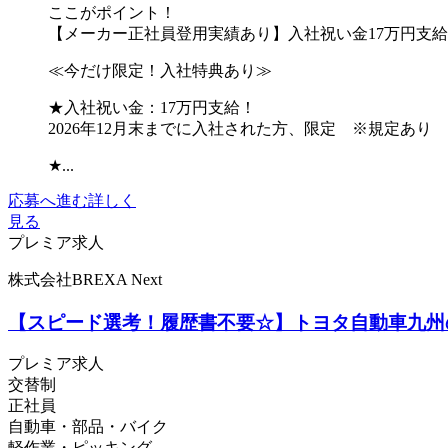
ここがポイント！
【メーカー正社員登用実績あり】入社祝い金17万円支
≪今だけ限定！入社特典あり≫
★入社祝い金：17万円支給！
2026年12月末までに入社された方、限定 ※規定あり
★...
応募へ進む
詳しく
見る
プレミア求人
株式会社BREXA Next
【スピード選考！履歴書不要☆】トヨタ自動車九州の
プレミア求人
交替制
正社員
自動車・部品・バイク
軽作業・ピッキング