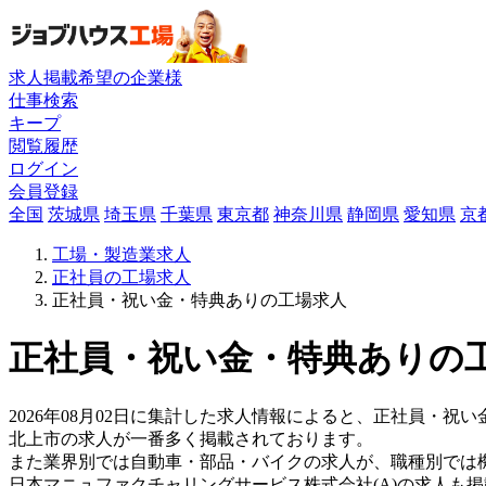
求人掲載希望の企業様
仕事検索
キープ
閲覧履歴
ログイン
会員登録
全国
茨城県
埼玉県
千葉県
東京都
神奈川県
静岡県
愛知県
京
工場・製造業求人
正社員の工場求人
正社員・祝い金・特典ありの工場求人
正社員・祝い金・特典ありの工
2026年08月02日に集計した求人情報によると、正社員・祝い
北上市の求人が一番多く掲載されております。
また業界別では自動車・部品・バイクの求人が、職種別では
日本マニュファクチャリングサービス株式会社(A)の求人も