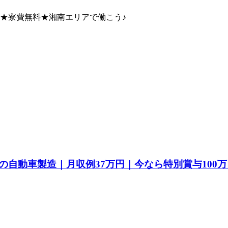
給★寮費無料★湘南エリアで働こう♪
自動車製造｜月収例37万円｜今なら特別賞与100