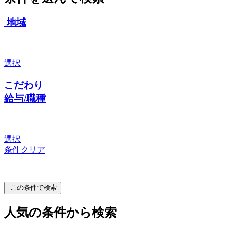
地域
選択
こだわり
給与/職種
選択
条件クリア
この条件で検索
人気の条件から検索