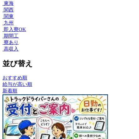
東海
関西
関東
九州
即入寮OK
期間工
寮あり
高収入
並び替え
おすすめ順
給与が高い順
新着順