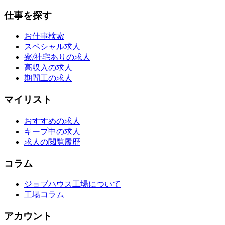
仕事を探す
お仕事検索
スペシャル求人
寮/社宅ありの求人
高収入の求人
期間工の求人
マイリスト
おすすめの求人
キープ中の求人
求人の閲覧履歴
コラム
ジョブハウス工場について
工場コラム
アカウント