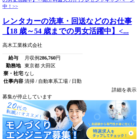
レンタカーの洗車・回送などのお仕事
【18 歳～54 歳までの男女活躍中】<...
高木工業株式会社
給与
月収例
286,760
円
勤務地
東京都 大田区
寮・社宅
なし
仕事内容
清掃 / 自動車系工場 / 日勤
詳細を表示
募集が停止しています