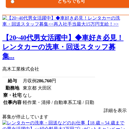
どちらでも可
【20~40代男女活躍中】◆車好き必見！
レンタカーの洗車・回送スタッフ募
集...
高木工業株式会社
給与
月収例
286,760
円
勤務地
東京都 大田区
寮・社宅
なし
仕事内容
軽作業・清掃 / 自動車系工場 / 日勤
詳細を表示
募集が停止しています