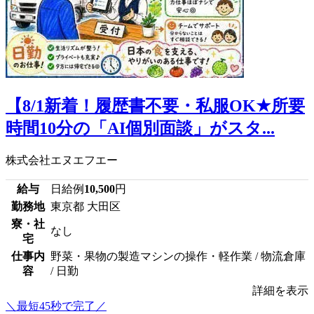
【8/1新着！履歴書不要・私服OK★所要
時間10分の「AI個別面談」がスタ...
株式会社エヌエフエー
給与
日給例
10,500
円
勤務地
東京都 大田区
寮・社
なし
宅
仕事内
野菜・果物の製造マシンの操作・軽作業 / 物流倉庫
容
/ 日勤
詳細を表示
＼最短45秒で完了／