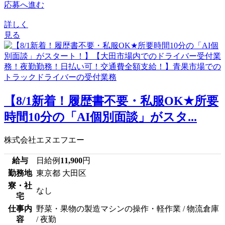
応募へ進む
詳しく
見る
【8/1新着！履歴書不要・私服OK★所要
時間10分の「AI個別面談」がスタ...
株式会社エヌエフエー
給与
日給例
11,900
円
勤務地
東京都 大田区
寮・社
なし
宅
仕事内
野菜・果物の製造マシンの操作・軽作業 / 物流倉庫
容
/ 夜勤