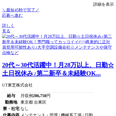
詳細を表示
＼最短45秒で完了／
応募へ進む
詳しく
見る
20代～30代活躍中！月28万以上、日勤☆
土日祝休み♪第二新卒＆未経験OK...
UT東芝株式会社
給与
月収例
286,750
円
勤務地
東京都 台東区
寮・社宅
なし
仕事内容
メンテナンス・管理 / 機械系工場 / 日勤