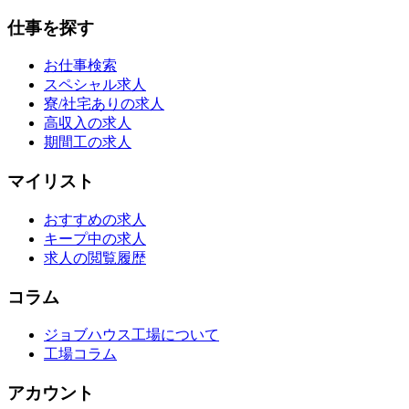
仕事を探す
お仕事検索
スペシャル求人
寮/社宅ありの求人
高収入の求人
期間工の求人
マイリスト
おすすめの求人
キープ中の求人
求人の閲覧履歴
コラム
ジョブハウス工場について
工場コラム
アカウント