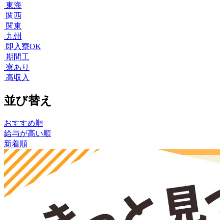
東海
関西
関東
九州
即入寮OK
期間工
寮あり
高収入
並び替え
おすすめ順
給与が高い順
新着順