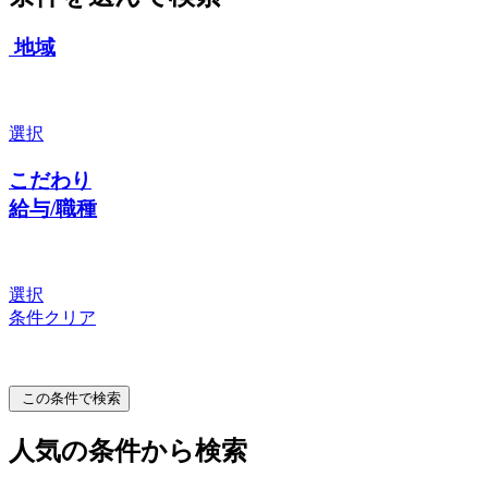
地域
選択
こだわり
給与/職種
選択
条件クリア
この条件で検索
人気の条件から検索