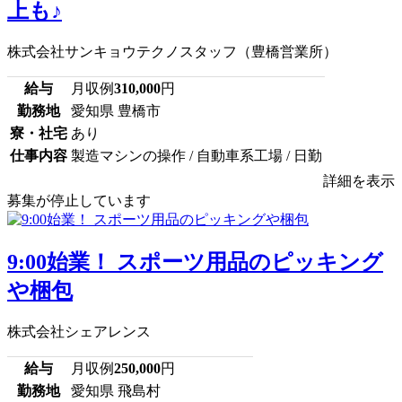
上も♪
株式会社サンキョウテクノスタッフ（豊橋営業所）
給与
月収例
310,000
円
勤務地
愛知県 豊橋市
寮・社宅
あり
仕事内容
製造マシンの操作 / 自動車系工場 / 日勤
詳細を表示
募集が停止しています
9:00始業！ スポーツ用品のピッキング
や梱包
株式会社シェアレンス
給与
月収例
250,000
円
勤務地
愛知県 飛島村