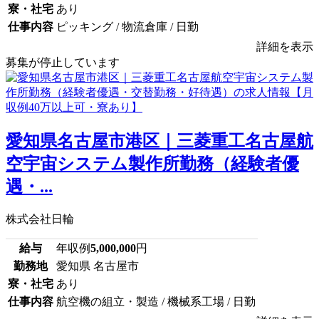
寮・社宅
あり
仕事内容
ピッキング / 物流倉庫 / 日勤
詳細を表示
募集が停止しています
愛知県名古屋市港区｜三菱重工名古屋航
空宇宙システム製作所勤務（経験者優
遇・...
株式会社日輪
給与
年収例
5,000,000
円
勤務地
愛知県 名古屋市
寮・社宅
あり
仕事内容
航空機の組立・製造 / 機械系工場 / 日勤