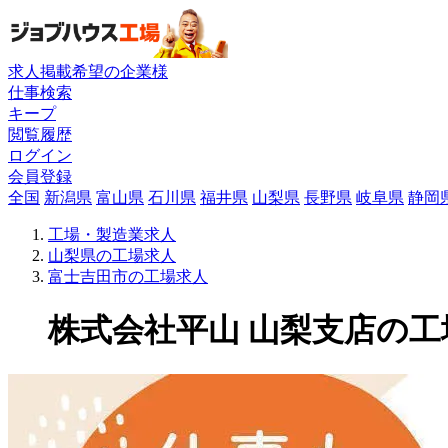
求人掲載希望の企業様
仕事検索
キープ
閲覧履歴
ログイン
会員登録
全国
新潟県
富山県
石川県
福井県
山梨県
長野県
岐阜県
静岡
工場・製造業求人
山梨県の工場求人
富士吉田市の工場求人
株式会社平山 山梨支店の工場求人