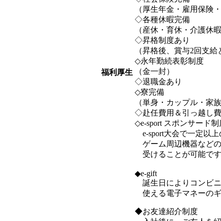
（厚生年金・雇用保険
◇各種休暇完備
（産休・育休・介護休
◇昇格制度あり
（昇格後、賞与2回支給
◇永年勤続表彰制度
（金一封）
福利厚生
◇退職金あり
◇寮完備
（単身・カップル・家
◇赴任費用＆引っ越し
◇e-sport スポンサード
e-sport大会で一定
ゲーム周辺機器などの
受けることが可能です
◆e-gift
誕生日によりコンビニ
使える電子マネーのギ
◆お友達紹介制度