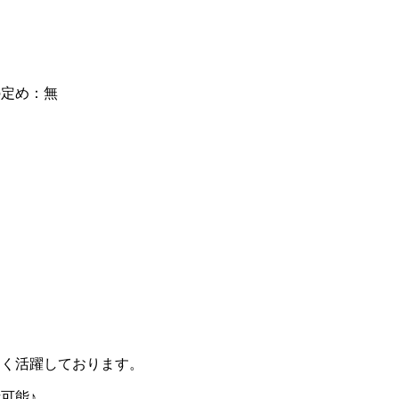
の定め：無
が多く活躍しております。
可能♪