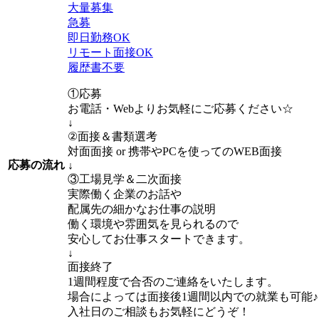
大量募集
急募
即日勤務OK
リモート面接OK
履歴書不要
①応募
お電話・Webよりお気軽にご応募ください☆
↓
②面接＆書類選考
対面面接 or 携帯やPCを使ってのWEB面接
応募の流れ
↓
③工場見学＆二次面接
実際働く企業のお話や
配属先の細かなお仕事の説明
働く環境や雰囲気を見られるので
安心してお仕事スタートできます。
↓
面接終了
1週間程度で合否のご連絡をいたします。
場合によっては面接後1週間以内での就業も可能♪
入社日のご相談もお気軽にどうぞ！