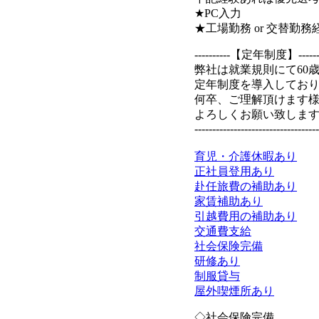
★PC入力
★工場勤務 or 交替勤務
----------【定年制度】---------
弊社は就業規則にて60
定年制度を導入してお
何卒、ご理解頂けます
よろしくお願い致しま
-----------------------------------
育児・介護休暇あり
正社員登用あり
赴任旅費の補助あり
家賃補助あり
引越費用の補助あり
交通費支給
社会保険完備
研修あり
制服貸与
屋外喫煙所あり
◇社会保険完備