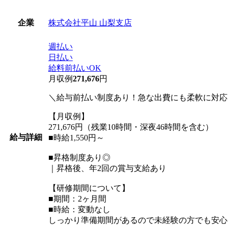
株式会社平山 山梨支店
企業
週払い
日払い
給料前払いOK
月収例
271,676
円
＼給与前払い制度あり！急な出費にも柔軟に対応
【月収例】
271,676円（残業10時間・深夜46時間を含む）
給与詳細
■時給1,550円～
■昇格制度あり◎
｜昇格後、年2回の賞与支給あり
【研修期間について】
■期間：2ヶ月間
■時給：変動なし
しっかり準備期間があるので未経験の方でも安心