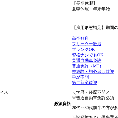
【長期休暇】
夏季休暇・年末年始
【雇用形態補足】期間
高卒歓迎
フリーター歓迎
ブランクOK
資格ナシでもOK
普通自動車免許
普通免許（MT）
未経験・初心者も歓迎
学歴不問
第二新卒歓迎
ィス
＼学歴・経歴不問／
※普通自動車免許必須
必須資格
20代～30代前半の方
下記経験あれば優先選考