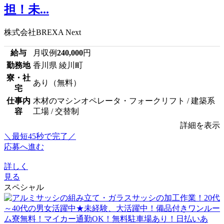
担！未...
株式会社BREXA Next
給与
月収例
240,000
円
勤務地
香川県 綾川町
寮・社
あり（無料）
宅
仕事内
木材のマシンオペレータ・フォークリフト / 建築系
容
工場 / 交替制
詳細を表示
＼最短45秒で完了／
応募へ進む
詳しく
見る
スペシャル