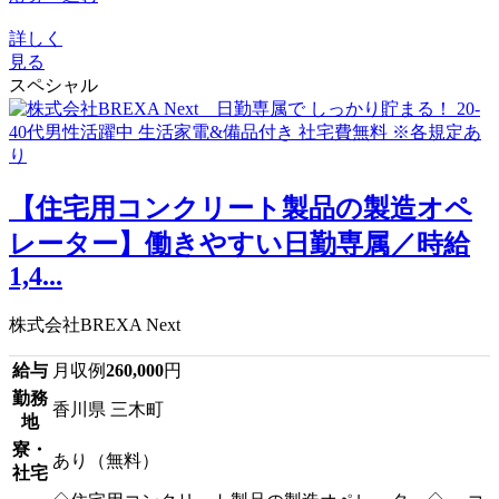
詳しく
見る
スペシャル
【住宅用コンクリート製品の製造オペ
レーター】働きやすい日勤専属／時給
1,4...
株式会社BREXA Next
給与
月収例
260,000
円
勤務
香川県 三木町
地
寮・
あり（無料）
社宅