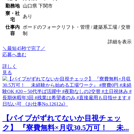
勤務地
山口県 下関市
寮・社
あり
宅
仕事内
ボードのフォークリフト・管理 / 建築系工場 / 交替
容
制
詳細を表示
＼最短45秒で完了／
応募へ進む
詳しく
見る
【パイプがずれてないか目視チェッ
ク】 『寮費無料×月収30.5万可！ 未...