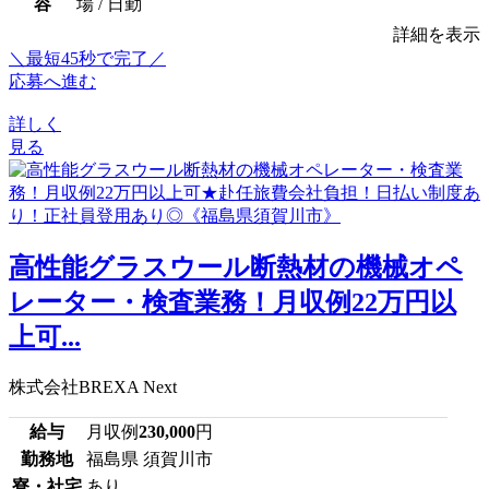
容
場 / 日勤
詳細を表示
＼最短45秒で完了／
応募へ進む
詳しく
見る
高性能グラスウール断熱材の機械オペ
レーター・検査業務！月収例22万円以
上可...
株式会社BREXA Next
給与
月収例
230,000
円
勤務地
福島県 須賀川市
寮・社宅
あり