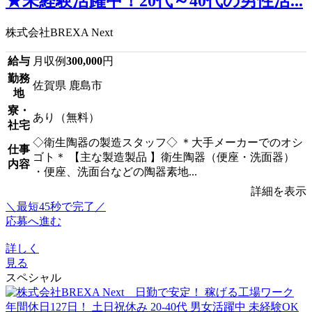
★未経験活躍中！20代～40代の男性活...
株式会社BREXA Next
給与
月収例
300,000
円
勤務
佐賀県 鹿島市
地
寮・
あり（無料）
社宅
◇衛生陶器の製造スタッフ◇ ＊大手メーカーでのオシ
仕事
ゴト＊ 【主な製造製品 】衛生陶器（便座・洗面器）
内容
・便座、洗面台などの陶器素地...
詳細を表示
＼最短45秒で完了／
応募へ進む
詳しく
見る
スペシャル