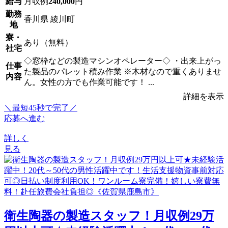
給与
月収例
240,000
円
勤務
香川県 綾川町
地
寮・
あり（無料）
社宅
◇窓枠などの製造マシンオペレーター◇ ・出来上がっ
仕事
た製品のパレット積み作業 ※木材なので重くありませ
内容
ん。女性の方でも作業可能です！ ...
詳細を表示
＼最短45秒で完了／
応募へ進む
詳しく
見る
衛生陶器の製造スタッフ！月収例29万