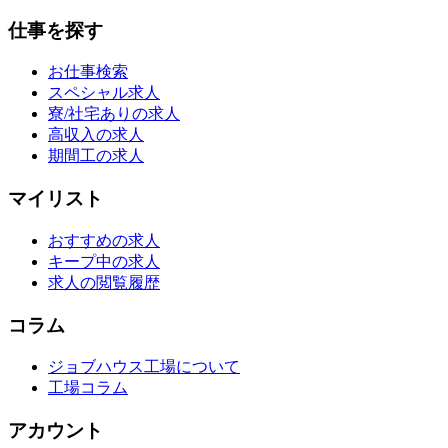
仕事を探す
お仕事検索
スペシャル求人
寮/社宅ありの求人
高収入の求人
期間工の求人
マイリスト
おすすめの求人
キープ中の求人
求人の閲覧履歴
コラム
ジョブハウス工場について
工場コラム
アカウント