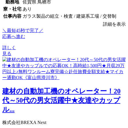
勤務地
佐賀県 鳥栖市
寮・社宅
あり
仕事内容
ガラス製品の組立・検査 / 建築系工場 / 交替制
詳細を表示
＼最短45秒で完了／
応募へ進む
詳しく
見る
建材の自動加工機のオペレーター！20
代～50代の男女活躍中★友達やカップ
ル...
株式会社BREXA Next