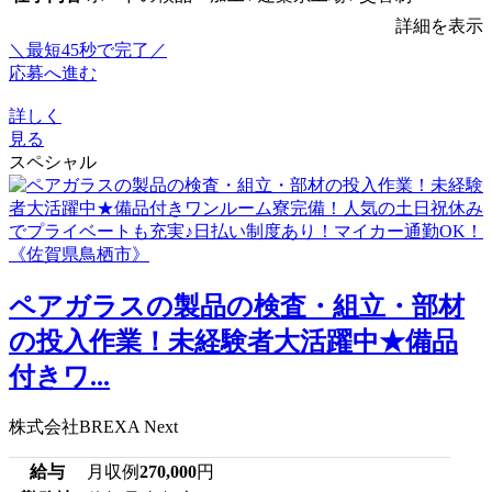
詳細を表示
＼最短45秒で完了／
応募へ進む
詳しく
見る
スペシャル
ペアガラスの製品の検査・組立・部材
の投入作業！未経験者大活躍中★備品
付きワ...
株式会社BREXA Next
給与
月収例
270,000
円