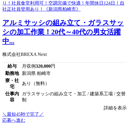
アルミサッシの組み立て・ガラスサッ
シの加工作業！20代～40代の男女活躍
中...
株式会社BREXA Next
給与
月収例
320,000
円
勤務地
新潟県 柏崎市
寮・社
あり（無料）
宅
仕事内
ガラスサッシの組み立て・加工 / 建築系工場 / 交替
容
制
詳細を表示
＼最短45秒で完了／
応募へ進む