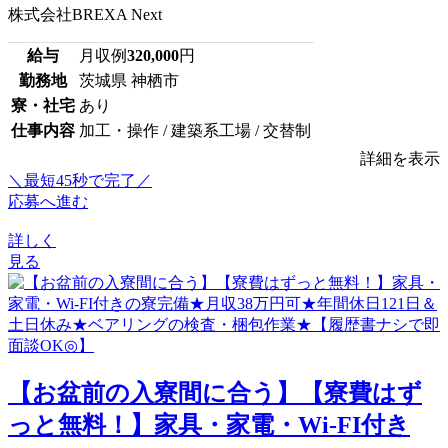
株式会社BREXA Next
給与
月収例
320,000
円
勤務地
茨城県 神栖市
寮・社宅
あり
仕事内容
加工・操作 / 建築系工場 / 交替制
詳細を表示
＼最短45秒で完了／
応募へ進む
詳しく
見る
【お盆前の入寮間に合う】【寮費はず
っと無料！】家具・家電・Wi-FI付き