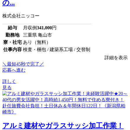
の...
株式会社ニッコー
給与
月収例
341,000
円
勤務地
三重県 亀山市
寮・社宅
あり（無料）
仕事内容
検査・梱包 / 建築系工場 / 交替制
詳細を表示
＼最短45秒で完了／
応募へ進む
詳しく
見る
アルミ建材やガラスサッシ加工作業！