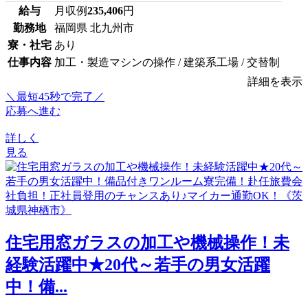
給与
月収例
235,406
円
勤務地
福岡県 北九州市
寮・社宅
あり
仕事内容
加工・製造マシンの操作 / 建築系工場 / 交替制
詳細を表示
＼最短45秒で完了／
応募へ進む
詳しく
見る
住宅用窓ガラスの加工や機械操作！未
経験活躍中★20代～若手の男女活躍
中！備...