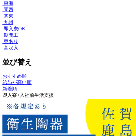
東海
関西
関東
九州
即入寮OK
期間工
寮あり
高収入
並び替え
おすすめ順
給与が高い順
新着順
即入寮+入社前生活支援