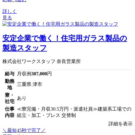
詳しく
見る
安定企業で働く！住宅用ガラス製品の
製造スタッフ
株式会社ワークスタッフ 奈良営業所
給与
月収例
307,000
円
勤務
三重県 津市
地
寮・
あり
社宅
仕事
≪寮完備・月収30.5万円・派遣社員≫建築系工場での
内容
組立・加工・プレス 交替制
詳細を表示
＼最短45秒で完了／