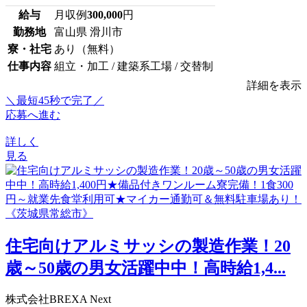
給与
月収例
300,000
円
勤務地
富山県 滑川市
寮・社宅
あり（無料）
仕事内容
組立・加工 / 建築系工場 / 交替制
詳細を表示
＼最短45秒で完了／
応募へ進む
詳しく
見る
住宅向けアルミサッシの製造作業！20
歳～50歳の男女活躍中中！高時給1,4...
株式会社BREXA Next