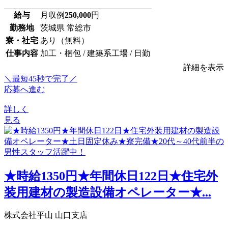
給与
月収例
250,000
円
勤務地
茨城県 常総市
寮・社宅
あり（無料）
仕事内容
加工・梱包 / 建築系工場 / 日勤
詳細を表示
＼最短45秒で完了／
応募へ進む
詳しく
見る
★時給1350円★年間休日122日★住宅外
装用建材の製造設備オペレーター★...
株式会社平山 山口支店