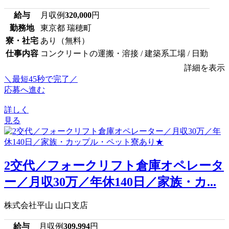
給与
月収例
320,000
円
勤務地
東京都 瑞穂町
寮・社宅
あり（無料）
仕事内容
コンクリートの運搬・溶接 / 建築系工場 / 日勤
詳細を表示
＼最短45秒で完了／
応募へ進む
詳しく
見る
2交代／フォークリフト倉庫オペレータ
ー／月収30万／年休140日／家族・カ...
株式会社平山 山口支店
給与
月収例
309,994
円