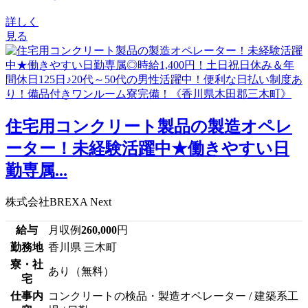
詳しく
見る
住宅用コンクリート製品の製造オペレ
ーター！未経験活躍中★働きやすい日
勤専属...
株式会社BREXA Next
給与
月収例
260,000
円
勤務地
香川県 三木町
寮・社
あり（無料）
宅
仕事内
コンクリートの検品・製造オペレーター / 建築系工