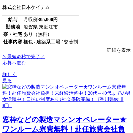
株式会社日本ケイテム
給与
月収例
305,000
円
勤務地
滋賀県 東近江市
寮・社宅
あり（無料）
仕事内容
梱包 / 建築系工場 / 交替制
詳細を表示
＼最短45秒で完了／
応募へ進む
詳しく
見る
窓枠などの製造マシンオペレーター★
ワンルーム寮費無料！赴任旅費会社負