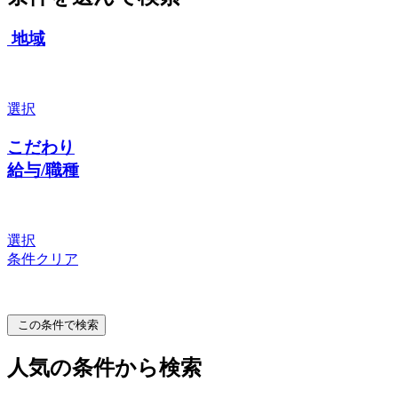
地域
選択
こだわり
給与/職種
選択
条件クリア
この条件で検索
人気の条件から検索