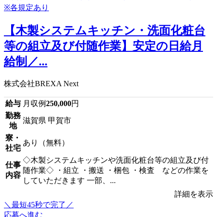
【木製システムキッチン・洗面化粧台
等の組立及び付随作業】安定の日給月
給制／...
株式会社BREXA Next
給与
月収例
250,000
円
勤務
滋賀県 甲賀市
地
寮・
あり（無料）
社宅
◇木製システムキッチンや洗面化粧台等の組立及び付
仕事
随作業◇ ・組立 ・搬送 ・梱包 ・検査 などの作業を
内容
していただきます 一部、...
詳細を表示
＼最短45秒で完了／
応募へ進む