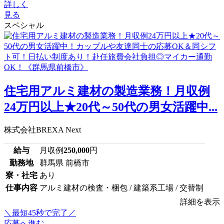
詳しく
見る
スペシャル
住宅用アルミ建材の製造業務！月収例
24万円以上★20代～50代の男女活躍中...
株式会社BREXA Next
給与
月収例
250,000
円
勤務地
群馬県 前橋市
寮・社宅
あり
仕事内容
アルミ建材の検査・梱包 / 建築系工場 / 交替制
詳細を表示
＼最短45秒で完了／
応募へ進む