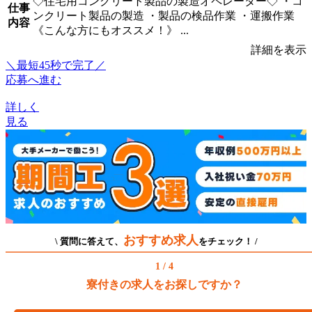
◇住宅用コンクリート製品の製造オペレーター◇ ・コ
仕事
ンクリート製品の製造 ・製品の検品作業 ・運搬作業
内容
《こんな方にもオススメ！》 ...
詳細を表示
＼最短45秒で完了／
応募へ進む
詳しく
見る
おすすめ求人
\ 質問に答えて、
をチェック！ /
1 / 4
寮付きの求人をお探しですか？