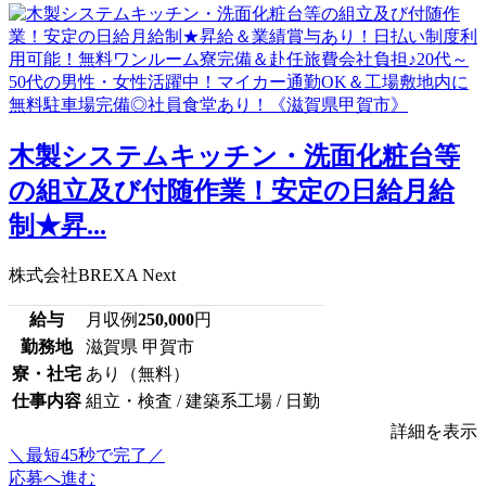
木製システムキッチン・洗面化粧台等
の組立及び付随作業！安定の日給月給
制★昇...
株式会社BREXA Next
給与
月収例
250,000
円
勤務地
滋賀県 甲賀市
寮・社宅
あり（無料）
仕事内容
組立・検査 / 建築系工場 / 日勤
詳細を表示
＼最短45秒で完了／
応募へ進む