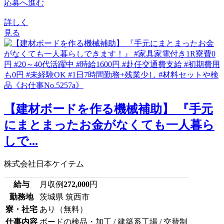
応募へ進む
詳しく
見る
【建材ボードを作る機械補助】 『手元
にまとまったお金がなくても一人暮ら
しで...
株式会社日本ケイテム
給与
月収例
272,000
円
勤務地
茨城県 筑西市
寮・社宅
あり（無料）
仕事内容
ボードの検品・加工 / 建築系工場 / 交替制