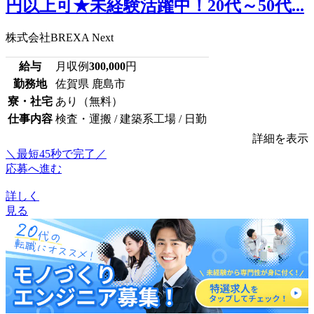
円以上可★未経験活躍中！20代～50代...
株式会社BREXA Next
給与
月収例
300,000
円
勤務地
佐賀県 鹿島市
寮・社宅
あり（無料）
仕事内容
検査・運搬 / 建築系工場 / 日勤
詳細を表示
＼最短45秒で完了／
応募へ進む
詳しく
見る