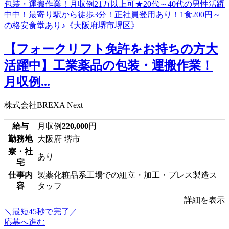
【フォークリフト免許をお持ちの方大
活躍中】工業薬品の包装・運搬作業！
月収例...
株式会社BREXA Next
給与
月収例
220,000
円
勤務地
大阪府 堺市
寮・社
あり
宅
仕事内
製薬化粧品系工場での組立・加工・プレス製造ス
容
タッフ
詳細を表示
＼最短45秒で完了／
応募へ進む