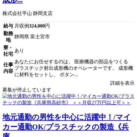
株式会社平山 静岡支店
給与
月収例
324,000
円
勤務
静岡県 富士宮市
地
寮・
あり
社宅
あなたにお任せするのは、 医療機器の部品をつくる
仕事
プラスチック射出成形機のオペレーターです。 成形機
内容
に材料をセットし、 ボタン...
詳細を表示
募集が停止しています
地元通勤の男性を中心に活躍中！/マイ
カー通勤OK/プラスチックの製造《兵
庫...