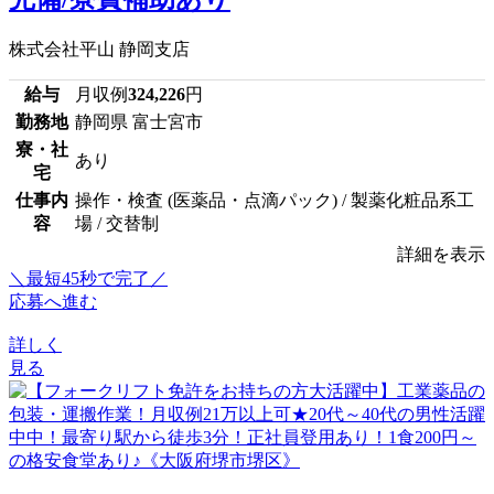
株式会社平山 静岡支店
給与
月収例
324,226
円
勤務地
静岡県 富士宮市
寮・社
あり
宅
仕事内
操作・検査 (医薬品・点滴パック) / 製薬化粧品系工
容
場 / 交替制
詳細を表示
＼最短45秒で完了／
応募へ進む
詳しく
見る