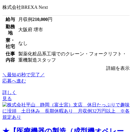
株式会社BREXA Next
給与
月収例
210,000
円
勤務
大阪府 堺市
地
寮・
なし
社宅
仕事
製薬化粧品系工場でのクレーン・フォークリフト・
内容
重機製造スタッフ
詳細を表示
＼最短45秒で完了／
応募へ進む
詳しく
見る
★【医療機器の製造（成型機オペレー