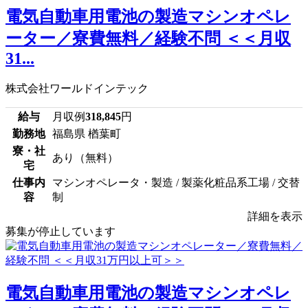
電気自動車用電池の製造マシンオペレ
ーター／寮費無料／経験不問 ＜＜月収
31...
株式会社ワールドインテック
給与
月収例
318,845
円
勤務地
福島県 楢葉町
寮・社
あり（無料）
宅
仕事内
マシンオペレータ・製造 / 製薬化粧品系工場 / 交替
容
制
詳細を表示
募集が停止しています
電気自動車用電池の製造マシンオペレ