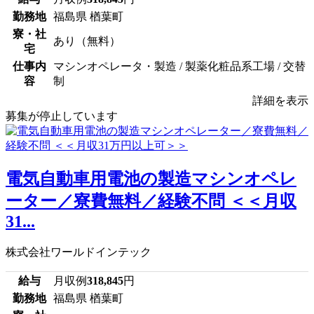
勤務地
福島県 楢葉町
寮・社
あり（無料）
宅
仕事内
マシンオペレータ・製造 / 製薬化粧品系工場 / 交替
容
制
詳細を表示
募集が停止しています
電気自動車用電池の製造マシンオペレ
ーター／寮費無料／経験不問 ＜＜月収
31...
株式会社ワールドインテック
給与
月収例
318,845
円
勤務地
福島県 楢葉町