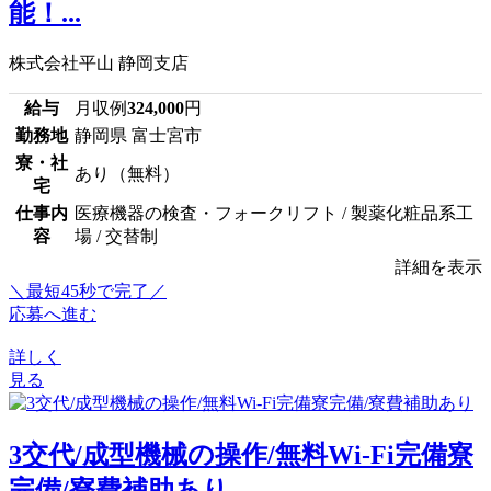
能！...
株式会社平山 静岡支店
給与
月収例
324,000
円
勤務地
静岡県 富士宮市
寮・社
あり（無料）
宅
仕事内
医療機器の検査・フォークリフト / 製薬化粧品系工
容
場 / 交替制
詳細を表示
＼最短45秒で完了／
応募へ進む
詳しく
見る
3交代/成型機械の操作/無料Wi-Fi完備寮
完備/寮費補助あり