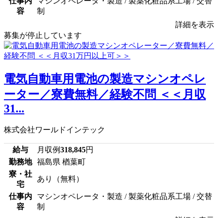
仕事内
マシンオペレータ・製造 / 製薬化粧品系工場 / 交替
容
制
詳細を表示
募集が停止しています
電気自動車用電池の製造マシンオペレ
ーター／寮費無料／経験不問 ＜＜月収
31...
株式会社ワールドインテック
給与
月収例
318,845
円
勤務地
福島県 楢葉町
寮・社
あり（無料）
宅
仕事内
マシンオペレータ・製造 / 製薬化粧品系工場 / 交替
容
制