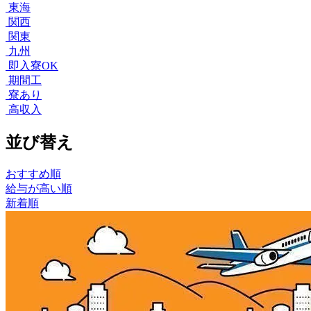
東海
関西
関東
九州
即入寮OK
期間工
寮あり
高収入
並び替え
おすすめ順
給与が高い順
新着順