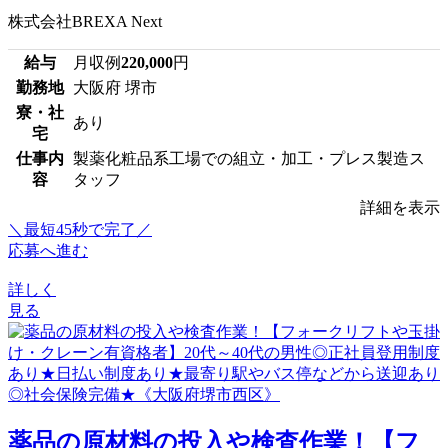
株式会社BREXA Next
給与
月収例
220,000
円
勤務地
大阪府 堺市
寮・社
あり
宅
仕事内
製薬化粧品系工場での組立・加工・プレス製造ス
容
タッフ
詳細を表示
＼最短45秒で完了／
応募へ進む
詳しく
見る
薬品の原材料の投入や検査作業！【フ