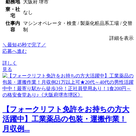
勤務地
大阪府 堺市
寮・社
なし
宅
仕事内
マシンオペレータ・検査 / 製薬化粧品系工場 / 交替
容
制
詳細を表示
＼最短45秒で完了／
応募へ進む
詳しく
見る
【フォークリフト免許をお持ちの方大
活躍中】工業薬品の包装・運搬作業！
月収例...