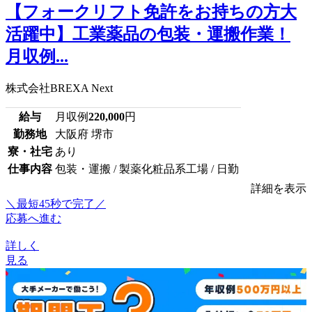
【フォークリフト免許をお持ちの方大
活躍中】工業薬品の包装・運搬作業！
月収例...
株式会社BREXA Next
給与
月収例
220,000
円
勤務地
大阪府 堺市
寮・社宅
あり
仕事内容
包装・運搬 / 製薬化粧品系工場 / 日勤
詳細を表示
＼最短45秒で完了／
応募へ進む
詳しく
見る