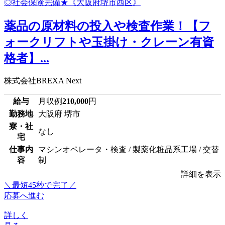
薬品の原材料の投入や検査作業！【フ
ォークリフトや玉掛け・クレーン有資
格者】...
株式会社BREXA Next
給与
月収例
210,000
円
勤務地
大阪府 堺市
寮・社
なし
宅
仕事内
マシンオペレータ・検査 / 製薬化粧品系工場 / 交替
容
制
詳細を表示
＼最短45秒で完了／
応募へ進む
詳しく