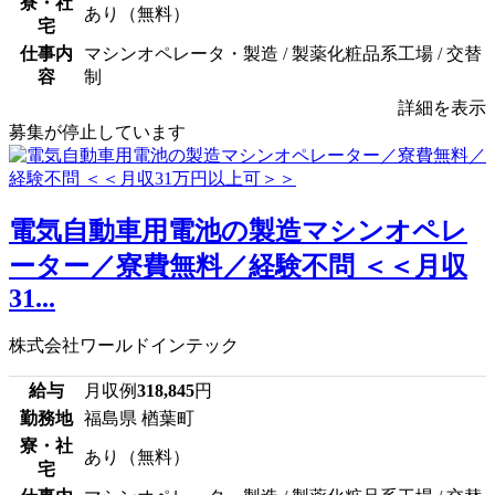
寮・社
あり（無料）
宅
仕事内
マシンオペレータ・製造 / 製薬化粧品系工場 / 交替
容
制
詳細を表示
募集が停止しています
電気自動車用電池の製造マシンオペレ
ーター／寮費無料／経験不問 ＜＜月収
31...
株式会社ワールドインテック
給与
月収例
318,845
円
勤務地
福島県 楢葉町
寮・社
あり（無料）
宅