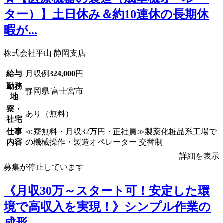
ター）】土日休み＆約10連休の長期休
暇が...
株式会社平山 静岡支店
給与
月収例
324,000
円
勤務
静岡県 富士宮市
地
寮・
あり（無料）
社宅
仕事
≪寮無料・月収32万円・正社員≫製薬化粧品系工場で
内容
の機械操作・製造オペレーター 交替制
詳細を表示
募集が停止しています
《月収30万～スタート可！安定した環
境で高収入を実現！》シンプル作業の
成形...