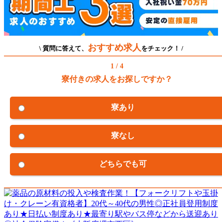
おすすめ求人
\ 質問に答えて、
をチェック！ /
1 / 4
寮付きの求人をお探しですか？
寮あり
寮なし
どちらでも可