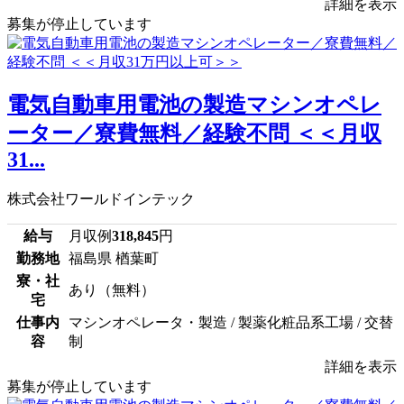
詳細を表示
募集が停止しています
電気自動車用電池の製造マシンオペレ
ーター／寮費無料／経験不問 ＜＜月収
31...
株式会社ワールドインテック
給与
月収例
318,845
円
勤務地
福島県 楢葉町
寮・社
あり（無料）
宅
仕事内
マシンオペレータ・製造 / 製薬化粧品系工場 / 交替
容
制
詳細を表示
募集が停止しています