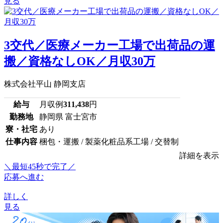
見る
3交代／医療メーカー工場で出荷品の運
搬／資格なしOK／月収30万
株式会社平山 静岡支店
給与
月収例
311,438
円
勤務地
静岡県 富士宮市
寮・社宅
あり
仕事内容
梱包・運搬 / 製薬化粧品系工場 / 交替制
詳細を表示
＼最短45秒で完了／
応募へ進む
詳しく
見る