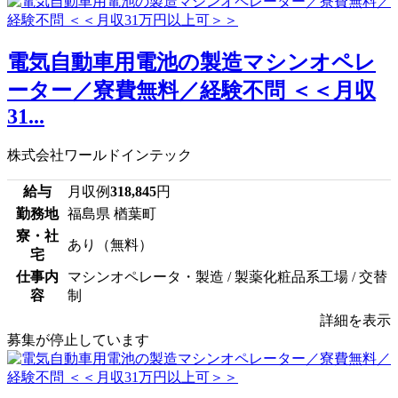
電気自動車用電池の製造マシンオペレ
ーター／寮費無料／経験不問 ＜＜月収
31...
株式会社ワールドインテック
給与
月収例
318,845
円
勤務地
福島県 楢葉町
寮・社
あり（無料）
宅
仕事内
マシンオペレータ・製造 / 製薬化粧品系工場 / 交替
容
制
詳細を表示
募集が停止しています