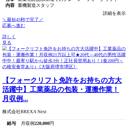
内容
重機製造スタッフ
詳細を表示
＼最短45秒で完了／
応募へ進む
詳しく
見る
【フォークリフト免許をお持ちの方大
活躍中】工業薬品の包装・運搬作業！
月収例...
株式会社BREXA Next
給与
月収例
220,000
円