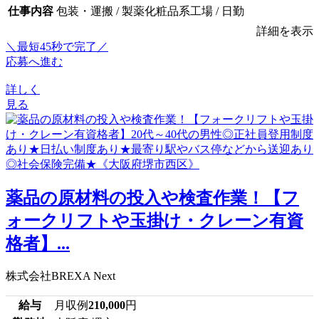
仕事内容
包装・運搬 / 製薬化粧品系工場 / 日勤
詳細を表示
＼最短45秒で完了／
応募へ進む
詳しく
見る
薬品の原材料の投入や検査作業！【フ
ォークリフトや玉掛け・クレーン有資
格者】...
株式会社BREXA Next
給与
月収例
210,000
円