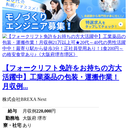
【フォークリフト免許をお持ちの方大
活躍中】工業薬品の包装・運搬作業！
月収例...
株式会社BREXA Next
給与
月収例
220,000
円
勤務地
大阪府 堺市
寮・社宅
あり