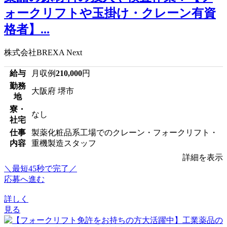
ォークリフトや玉掛け・クレーン有資
格者】...
株式会社BREXA Next
給与
月収例
210,000
円
勤務
大阪府 堺市
地
寮・
なし
社宅
仕事
製薬化粧品系工場でのクレーン・フォークリフト・
内容
重機製造スタッフ
詳細を表示
＼最短45秒で完了／
応募へ進む
詳しく
見る