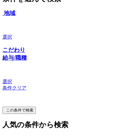
地域
選択
こだわり
給与/職種
選択
条件クリア
この条件で検索
人気の条件から検索