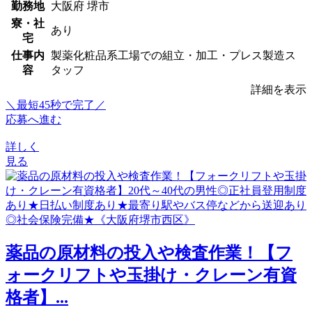
勤務地
大阪府 堺市
寮・社
あり
宅
仕事内
製薬化粧品系工場での組立・加工・プレス製造ス
容
タッフ
詳細を表示
＼最短45秒で完了／
応募へ進む
詳しく
見る
薬品の原材料の投入や検査作業！【フ
ォークリフトや玉掛け・クレーン有資
格者】...