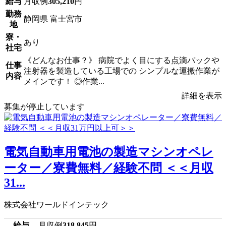
給与
月収例
305,210
円
勤務
静岡県 富士宮市
地
寮・
あり
社宅
《どんなお仕事？》 病院でよく目にする点滴パックや
仕事
注射器を製造している工場での シンプルな運搬作業が
内容
メインです！ ◎作業...
詳細を表示
募集が停止しています
電気自動車用電池の製造マシンオペレ
ーター／寮費無料／経験不問 ＜＜月収
31...
株式会社ワールドインテック
給与
月収例
318,845
円