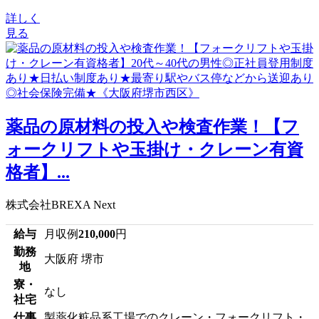
詳しく
見る
薬品の原材料の投入や検査作業！【フ
ォークリフトや玉掛け・クレーン有資
格者】...
株式会社BREXA Next
給与
月収例
210,000
円
勤務
大阪府 堺市
地
寮・
なし
社宅
仕事
製薬化粧品系工場でのクレーン・フォークリフト・