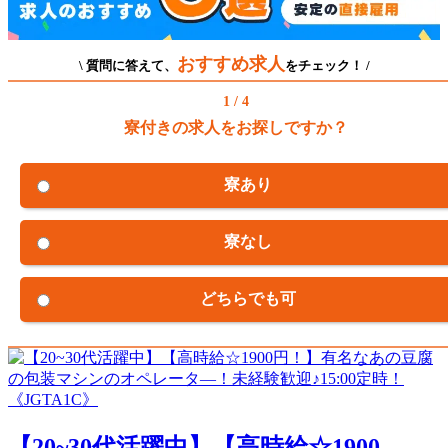
おすすめ求人
\ 質問に答えて、
をチェック！ /
1 / 4
寮付きの求人をお探しですか？
寮あり
寮なし
どちらでも可
【20~30代活躍中】【高時給☆1900