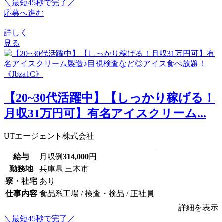
＼最短45秒で完了／
応募へ進む
詳しく
見る
【20~30代活躍中】【しっかり稼げる！
月収31万円可】有名アイスクリーム...
UTエージェント株式会社
給与
月収例
314,000
円
勤務地
兵庫県 三木市
寮・社宅
あり
仕事内容
食品系工場 / 検査・検品 / 正社員
詳細を表示
＼最短45秒で完了／