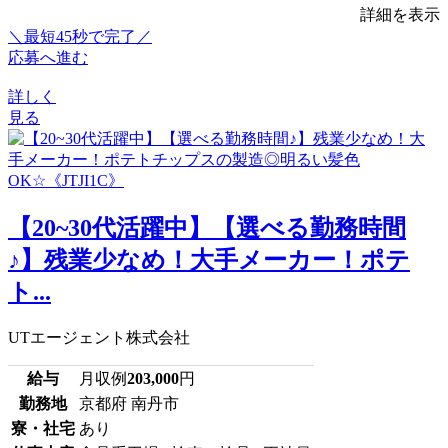
詳細を表示
＼最短45秒で完了／
応募へ進む
詳しく
見る
【20~30代活躍中】【選べる勤務時間
♪】残業少なめ！大手メーカー！ポテ
ト...
UTエージェント株式会社
給与
月収例
203,000
円
勤務地
京都府 南丹市
寮・社宅
あり