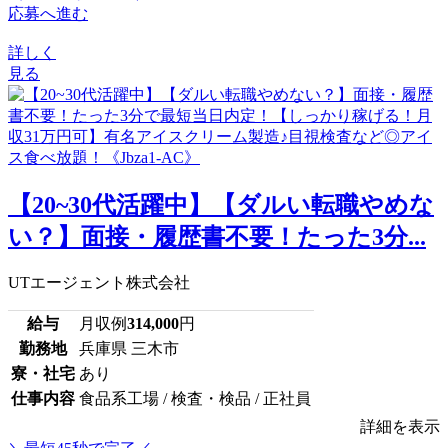
応募へ進む
詳しく
見る
【20~30代活躍中】【ダルい転職やめな
い？】面接・履歴書不要！たった3分...
UTエージェント株式会社
給与
月収例
314,000
円
勤務地
兵庫県 三木市
寮・社宅
あり
仕事内容
食品系工場 / 検査・検品 / 正社員
詳細を表示