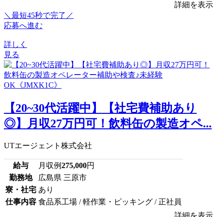
詳細を表示
＼最短45秒で完了／
応募へ進む
詳しく
見る
【20~30代活躍中】【社宅費補助あり
◎】月収27万円可！飲料缶の製造オペ...
UTエージェント株式会社
給与
月収例
275,000
円
勤務地
広島県 三原市
寮・社宅
あり
仕事内容
食品系工場 / 軽作業・ピッキング / 正社員
詳細を表示