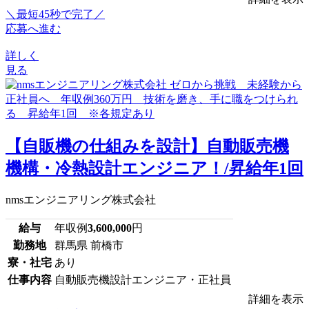
＼最短45秒で完了／
応募へ進む
詳しく
見る
【自販機の仕組みを設計】自動販売機
機構・冷熱設計エンジニア！/昇給年1回
nmsエンジニアリング株式会社
給与
年収例
3,600,000
円
勤務地
群馬県 前橋市
寮・社宅
あり
仕事内容
自動販売機設計エンジニア・正社員
詳細を表示