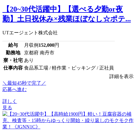
【20~30代活躍中】【選べる夕勤or夜
勤】土日祝休み×残業ほぼなし☆ポテ...
UTエージェント株式会社
給与
月収例
152,000
円
勤務地
京都府 南丹市
寮・社宅
あり
仕事内容
食品系工場 / 軽作業・ピッキング / 正社員
詳細を表示
＼最短45秒で完了／
応募へ進む
詳しく
見る