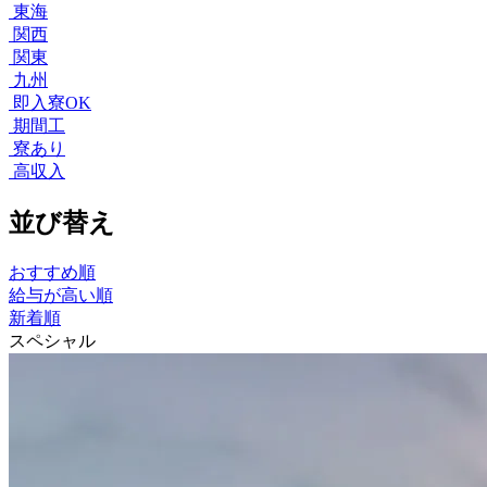
東海
関西
関東
九州
即入寮OK
期間工
寮あり
高収入
並び替え
おすすめ順
給与が高い順
新着順
スペシャル