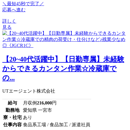
＼最短45秒で完了／
応募へ進む
詳しく
見る
【20~40代活躍中】【日勤専属】未経験
からできるカンタン作業☆冷蔵庫で
の...
UTエージェント株式会社
給与
月収例
216,000
円
勤務地
愛知県 一宮市
寮・社宅
あり
仕事内容
食品系工場 / 食品加工 / 派遣社員