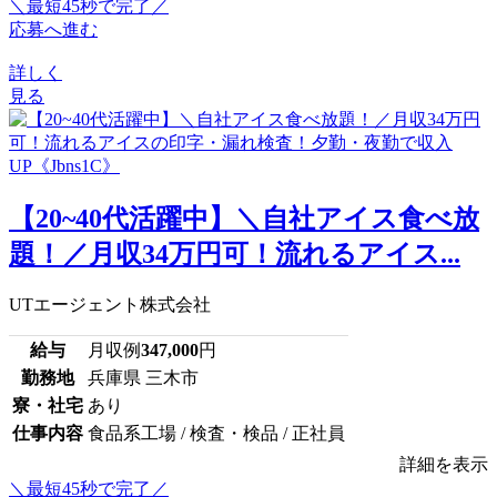
＼最短45秒で完了／
応募へ進む
詳しく
見る
【20~40代活躍中】＼自社アイス食べ放
題！／月収34万円可！流れるアイス...
UTエージェント株式会社
給与
月収例
347,000
円
勤務地
兵庫県 三木市
寮・社宅
あり
仕事内容
食品系工場 / 検査・検品 / 正社員
詳細を表示
＼最短45秒で完了／