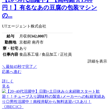
円！】有名なあの豆腐の包装マシン
の...
UTエージェント株式会社
給与
月収例
342,000
円
勤務地
京都府 南丹市
寮・社宅
あり
仕事内容
食品系工場 / 食品加工 / 正社員
詳細を表示
＼最短45秒で完了／
応募へ進む
詳しく
見る