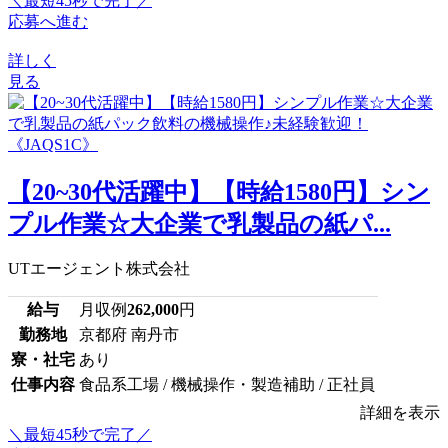
＼最短45秒で完了／
応募へ進む
詳しく
見る
【20~30代活躍中】【時給1580円】シン
プル作業☆大企業で乳製品の紙パ...
UTエージェント株式会社
給与
月収例
262,000
円
勤務地
京都府 南丹市
寮・社宅
あり
仕事内容
食品系工場 / 機械操作・製造補助 / 正社員
詳細を表示
＼最短45秒で完了／