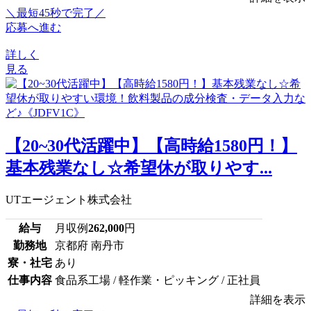
＼最短45秒で完了／
応募へ進む
詳しく
見る
【20~30代活躍中】【高時給1580円！】
基本残業なし☆希望休が取りやす...
UTエージェント株式会社
給与
月収例
262,000
円
勤務地
京都府 南丹市
寮・社宅
あり
仕事内容
食品系工場 / 軽作業・ピッキング / 正社員
詳細を表示