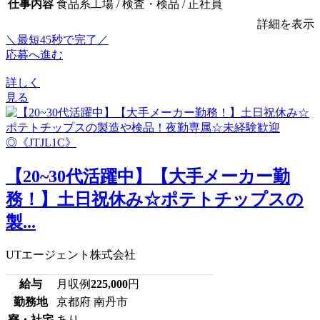
仕事内容
食品系工場 / 検査・検品 / 正社員
詳細を表示
＼最短45秒で完了／
応募へ進む
詳しく
見る
【20~30代活躍中】【大手メーカー勤
務！】土日祝休み☆ポテトチップスの
製...
UTエージェント株式会社
給与
月収例
225,000
円
勤務地
京都府 南丹市
寮・社宅
あり