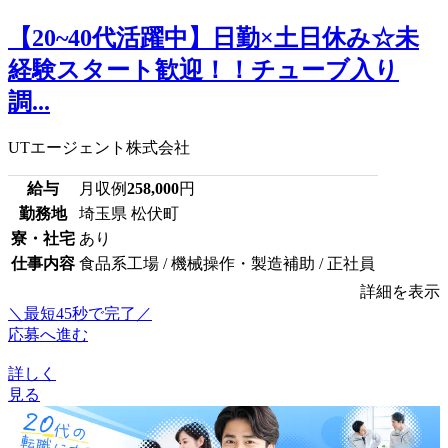
【20~40代活躍中】日勤×土日休み☆未
経験スタート歓迎！！チューブ入り
調...
UTエージェント株式会社
給与
月収例
258,000
円
勤務地
埼玉県 松伏町
寮・社宅
あり
仕事内容
食品系工場 / 機械操作・製造補助 / 正社員
詳細を表示
＼最短45秒で完了／
応募へ進む
詳しく
見る