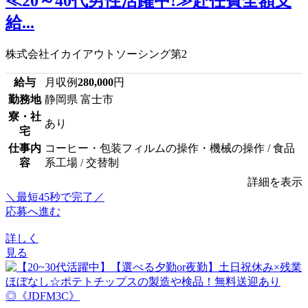
≪20～40代男性活躍中!≫赴任費全額支
給...
株式会社イカイアウトソーシング第2
給与
月収例
280,000
円
勤務地
静岡県 富士市
寮・社
あり
宅
仕事内
コーヒー・包装フィルムの操作・機械の操作 / 食品
容
系工場 / 交替制
詳細を表示
＼最短45秒で完了／
応募へ進む
詳しく
見る