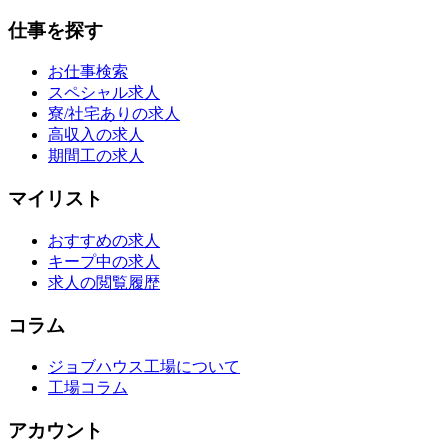
仕事を探す
お仕事検索
スペシャル求人
寮/社宅ありの求人
高収入の求人
期間工の求人
マイリスト
おすすめの求人
キープ中の求人
求人の閲覧履歴
コラム
ジョブハウス工場について
工場コラム
アカウント