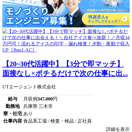
【20~30代活躍中】【3分で即マッチ】
面接なし×ポチるだけで次の仕事に出...
UTエージェント株式会社
給与
月収例
347,000
円
勤務地
兵庫県 三木市
寮・社宅
あり
仕事内容
食品系工場 / 検査・検品 / 正社員
詳細を表示