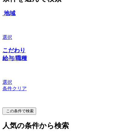
地域
選択
こだわり
給与/職種
選択
条件クリア
この条件で検索
人気の条件から検索