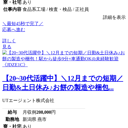
寮・社宅
あり
仕事内容
食品系工場 / 検査・検品 / 正社員
詳細を表示
＼最短45秒で完了／
応募へ進む
詳しく
見る
【20~30代活躍中】＼12月までの短期／
日勤&土日休み♪お餅の製造や梱包...
UTエージェント株式会社
給与
月収例
208,000
円
勤務地
新潟県 燕市
寮・社宅
あり