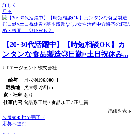
詳しく
見る
【20~30代活躍中】【時短相談OK】カ
ンタンな食品製造◎日勤×土日祝休み...
UTエージェント株式会社
給与
月収例
196,000
円
勤務地
兵庫県 小野市
寮・社宅
あり
仕事内容
食品系工場 / 食品加工 / 正社員
詳細を表示
＼最短45秒で完了／
応募へ進む