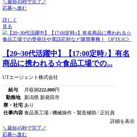
＼最短45秒で完了／
応募へ進む
詳しく
見る
【20~30代活躍中】【17:00定時♪】有名
商品に携われる☆食品工場での...
UTエージェント株式会社
給与
月収例
222,000
円
勤務地
新潟県 新発田市
寮・社宅
あり
仕事内容
食品系工場 / 機械操作・製造補助 / 正社員
詳細を表示
＼最短45秒で完了／
応募へ進む