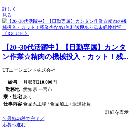
詳しく
見る
【20~30代活躍中】【日勤専属】カンタ
ン作業☆精肉の機械投入・カット！残...
UTエージェント株式会社
給与
月収例
210,000
円
勤務地
愛知県 一宮市
寮・社宅
あり
仕事内容
食品系工場 / 食品加工 / 派遣社員
詳細を表示
＼最短45秒で完了／
応募へ進む