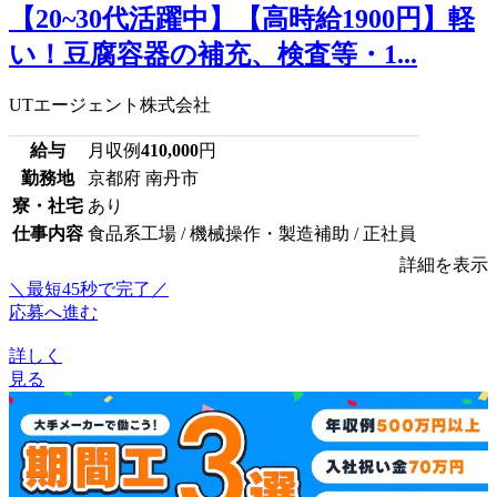
【20~30代活躍中】【高時給1900円】軽
い！豆腐容器の補充、検査等・1...
UTエージェント株式会社
給与
月収例
410,000
円
勤務地
京都府 南丹市
寮・社宅
あり
仕事内容
食品系工場 / 機械操作・製造補助 / 正社員
詳細を表示
＼最短45秒で完了／
応募へ進む
詳しく
見る