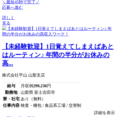
＼最短45秒で完了／
応募へ進む
詳しく
見る
【未経験歓迎】1日覚えてしまえばあと
はルーティン♪ 年間の半分がお休みの
高...
株式会社平山 山梨支店
給与
月収例
299,236
円
勤務地
山梨県 富士吉田市
寮・社宅
あり（無料）
仕事内容
検査・梱包 / 食品系工場 / 交替制
詳細を表示