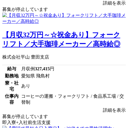
詳細を表示
募集が停止しています
【月収32万円～☆祝金あり】フォーク
リフト／大手珈琲メーカー／高時給◎
株式会社平山 豊田支店
給与
月収例
327,415
円
勤務地
愛知県 飛島村
寮・社
あり
宅
仕事内
コーヒーの運搬・フォークリフト / 食品系工場 / 交
容
替制
詳細を表示
募集が停止しています
即入寮+入社前生活支援