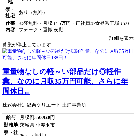
地
寮・
あり（無料）
社宅
仕事
≪寮無料・月収37.5万円・正社員≫食品系工場での
内容
フォーク・運搬 夜勤
詳細を表示
募集が停止しています
重量物なしの軽～い部品だけ◎軽作
業、なのに月収35万円可能、さらに年
間休日...
株式会社辻総合クリエート 土浦事業所
給与
月収例
350,920
円
勤務地
茨城県 小美玉市
寮・社
あり（無料）