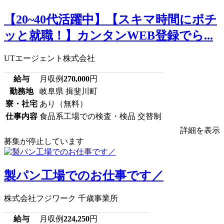
【20~40代活躍中】【スキマ時間にポチ
ッと就職！】カンタンWEB登録でら...
UTエージェント株式会社
給与
月収例
270,000
円
勤務地
岐阜県 揖斐川町
寮・社宅
あり（無料）
仕事内容
食品系工場での検査・検品 交替制
詳細を表示
募集が停止しています
製パン工場でのお仕事です／
株式会社フジワーク 千歳事業所
給与
月収例
224,250
円