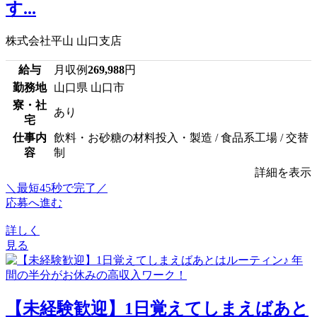
す...
株式会社平山 山口支店
給与
月収例
269,988
円
勤務地
山口県 山口市
寮・社
あり
宅
仕事内
飲料・お砂糖の材料投入・製造 / 食品系工場 / 交替
容
制
詳細を表示
＼最短45秒で完了／
応募へ進む
詳しく
見る
【未経験歓迎】1日覚えてしまえばあと