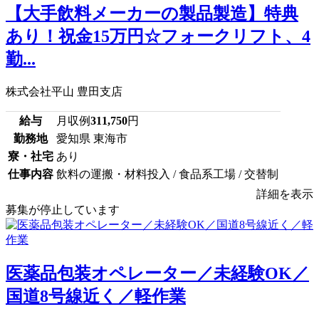
【大手飲料メーカーの製品製造】特典
あり！祝金15万円☆フォークリフト、4
勤...
株式会社平山 豊田支店
給与
月収例
311,750
円
勤務地
愛知県 東海市
寮・社宅
あり
仕事内容
飲料の運搬・材料投入 / 食品系工場 / 交替制
詳細を表示
募集が停止しています
医薬品包装オペレーター／未経験OK／
国道8号線近く／軽作業