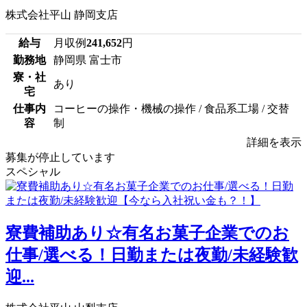
株式会社平山 静岡支店
給与
月収例
241,652
円
勤務地
静岡県 富士市
寮・社
あり
宅
仕事内
コーヒーの操作・機械の操作 / 食品系工場 / 交替
容
制
詳細を表示
募集が停止しています
スペシャル
寮費補助あり☆有名お菓子企業でのお
仕事/選べる！日勤または夜勤/未経験歓
迎...