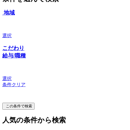
地域
選択
こだわり
給与/職種
選択
条件クリア
この条件で検索
人気の条件から検索