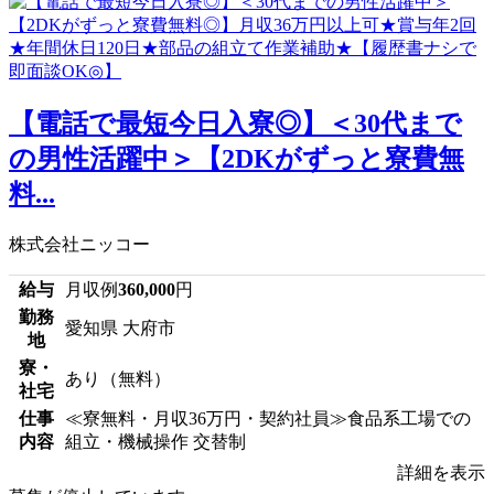
【電話で最短今日入寮◎】＜30代まで
の男性活躍中＞【2DKがずっと寮費無
料...
株式会社ニッコー
給与
月収例
360,000
円
勤務
愛知県 大府市
地
寮・
あり（無料）
社宅
仕事
≪寮無料・月収36万円・契約社員≫食品系工場での
内容
組立・機械操作 交替制
詳細を表示