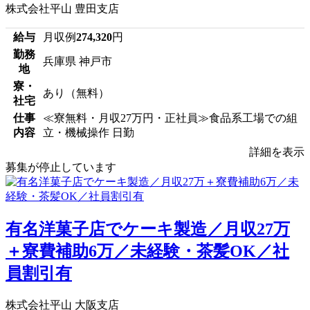
株式会社平山 豊田支店
給与
月収例
274,320
円
勤務
兵庫県 神戸市
地
寮・
あり（無料）
社宅
仕事
≪寮無料・月収27万円・正社員≫食品系工場での組
内容
立・機械操作 日勤
詳細を表示
募集が停止しています
有名洋菓子店でケーキ製造／月収27万
＋寮費補助6万／未経験・茶髪OK／社
員割引有
株式会社平山 大阪支店