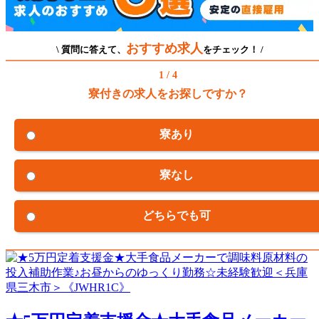
おすすめ求人
\ 質問に答えて、
をチェック！ /
1 / 4
寮付きの求人をお探しですか？
寮あり
寮なし
どちらでも可