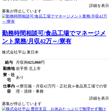
詳細を表示
募集が停止しています
勤務時間相談可/食品工場でマネージメ
ント業務/月収42万～/寮有
株式会社平山 東日本
給与
月収例
423,060
円
勤務地
岩手県 北上市
寮・社
あり
宅
仕事内
≪寮完備・月収42万円・正社員≫食品系工場での管
容
理・清掃・事務
詳細を表示
募集が停止しています