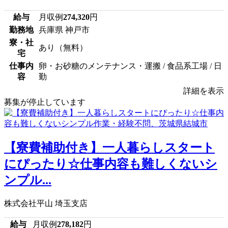
給与
月収例
274,320
円
勤務地
兵庫県 神戸市
寮・社
あり（無料）
宅
仕事内
卵・お砂糖のメンテナンス・運搬 / 食品系工場 / 日
容
勤
詳細を表示
募集が停止しています
【寮費補助付き】一人暮らしスタート
にぴったり☆仕事内容も難しくないシ
ンプル...
株式会社平山 埼玉支店
給与
月収例
278,182
円