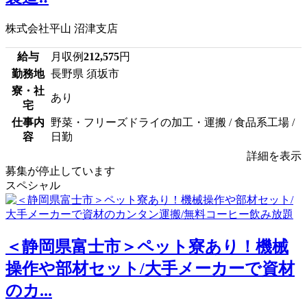
株式会社平山 沼津支店
給与
月収例
212,575
円
勤務地
長野県 須坂市
寮・社
あり
宅
仕事内
野菜・フリーズドライの加工・運搬 / 食品系工場 /
容
日勤
詳細を表示
募集が停止しています
スペシャル
＜静岡県富士市＞ペット寮あり！機械
操作や部材セット/大手メーカーで資材
のカ...