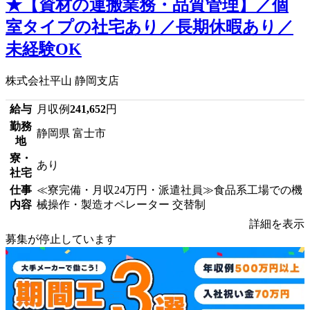
★【資材の運搬業務・品質管理】／個
室タイプの社宅あり／長期休暇あり／
未経験OK
株式会社平山 静岡支店
給与
月収例
241,652
円
勤務
静岡県 富士市
地
寮・
あり
社宅
仕事
≪寮完備・月収24万円・派遣社員≫食品系工場での機
内容
械操作・製造オペレーター 交替制
詳細を表示
募集が停止しています