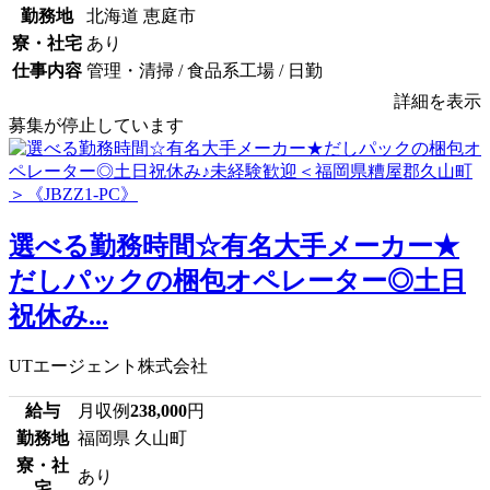
勤務地
北海道 恵庭市
寮・社宅
あり
仕事内容
管理・清掃 / 食品系工場 / 日勤
詳細を表示
募集が停止しています
選べる勤務時間☆有名大手メーカー★
だしパックの梱包オペレーター◎土日
祝休み...
UTエージェント株式会社
給与
月収例
238,000
円
勤務地
福岡県 久山町
寮・社
あり
宅