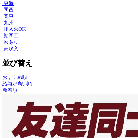
東海
関西
関東
九州
即入寮OK
期間工
寮あり
高収入
並び替え
おすすめ順
給与が高い順
新着順