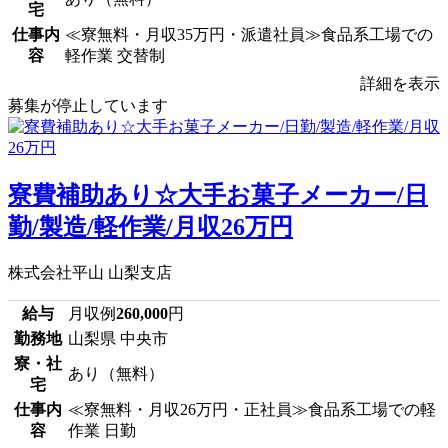
宅
仕事内
≪寮無料・月収35万円・派遣社員≫食品系工場での
容
軽作業 交替制
詳細を表示
募集が停止しています
寮費補助あり☆大手お菓子メーカー/日
勤/製造/軽作業/月収26万円
株式会社平山 山梨支店
給与
月収例
260,000
円
勤務地
山梨県 中央市
寮・社
あり（無料）
宅
仕事内
≪寮無料・月収26万円・正社員≫食品系工場での軽
容
作業 日勤