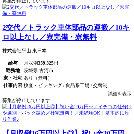
募集が停止しています
2交代／トラック車体部品の運搬／10キ
ロ以上なし／寮完備・寮無料
株式会社平山 東日本
給与
月収例
359,325
円
勤務地
茨城県 古河市
寮・社宅
あり（無料）
仕事内容
検査・ピッキング / 食品系工場 / 交替制
詳細を表示
募集が停止しています
【月収例26万円以上◎】祝い金20万円