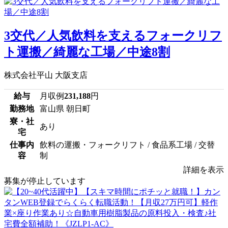
3交代／人気飲料を支えるフォークリフ
ト運搬／綺麗な工場／中途8割
株式会社平山 大阪支店
給与
月収例
231,188
円
勤務地
富山県 朝日町
寮・社
あり
宅
仕事内
飲料の運搬・フォークリフト / 食品系工場 / 交替
容
制
詳細を表示
募集が停止しています