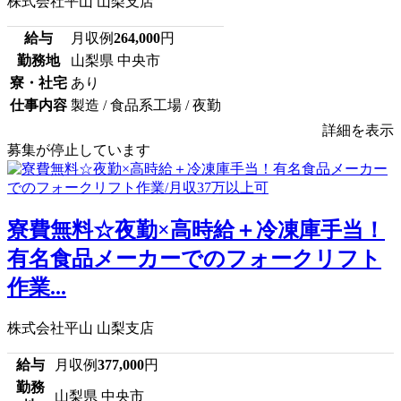
株式会社平山 山梨支店
給与
月収例
264,000
円
勤務地
山梨県 中央市
寮・社宅
あり
仕事内容
製造 / 食品系工場 / 夜勤
詳細を表示
募集が停止しています
寮費無料☆夜勤×高時給＋冷凍庫手当！
有名食品メーカーでのフォークリフト
作業...
株式会社平山 山梨支店
給与
月収例
377,000
円
勤務
山梨県 中央市