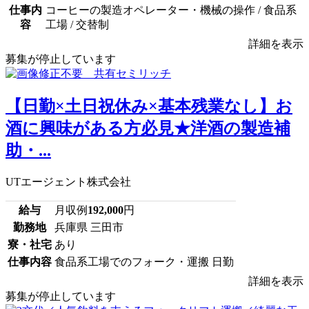
仕事内
コーヒーの製造オペレーター・機械の操作 / 食品系
容
工場 / 交替制
詳細を表示
募集が停止しています
【日勤×土日祝休み×基本残業なし】お
酒に興味がある方必見★洋酒の製造補
助・...
UTエージェント株式会社
給与
月収例
192,000
円
勤務地
兵庫県 三田市
寮・社宅
あり
仕事内容
食品系工場でのフォーク・運搬 日勤
詳細を表示
募集が停止しています