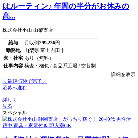
はルーティン♪ 年間の半分がお休みの
高...
株式会社平山 山梨支店
給与
月収例
299,236
円
勤務地
山梨県 富士吉田市
寮・社宅
あり（無料）
仕事内容
検査・梱包 / 食品系工場 / 交替制
詳細を表示
＼最短45秒で完了／
応募へ進む
詳しく
見る
スペシャル