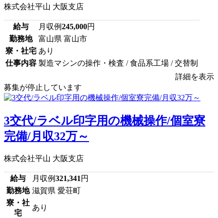
株式会社平山 大阪支店
給与
月収例
245,000
円
勤務地
富山県 富山市
寮・社宅
あり
仕事内容
製造マシンの操作・検査 / 食品系工場 / 交替制
詳細を表示
募集が停止しています
3交代/ラベル印字用の機械操作/個室寮
完備/月収32万～
株式会社平山 大阪支店
給与
月収例
321,341
円
勤務地
滋賀県 愛荘町
寮・社
あり
宅