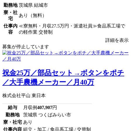
勤務地
茨城県 結城市
寮・社
あり（無料）
宅
仕事内
≪寮無料・月収27.5万円・派遣社員≫食品系工場で
容
の軽作業 交替制
詳細を表示
募集が停止しています
祝金25万／部品セット→ボタンをポチ
／大手農機メーカー／月40万
株式会社平山 東日本
給与
月収例
407,907
円
勤務地
茨城県 つくばみらい市
寮・社宅
あり
仕事内容
組立・加工 / 食品系工場 / 交替制