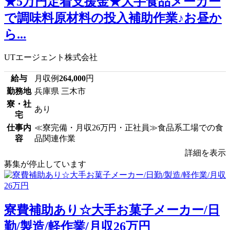
★5万円定着支援金★大手食品メーカー
で調味料原材料の投入補助作業♪お昼か
ら...
UTエージェント株式会社
給与
月収例
264,000
円
勤務地
兵庫県 三木市
寮・社
あり
宅
仕事内
≪寮完備・月収26万円・正社員≫食品系工場での食
容
品関連作業
詳細を表示
募集が停止しています
寮費補助あり☆大手お菓子メーカー/日
勤/製造/軽作業/月収26万円