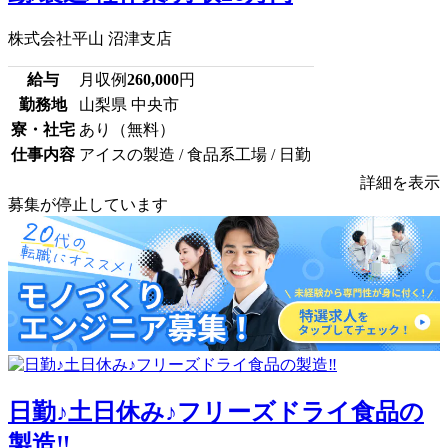
株式会社平山 沼津支店
給与
月収例
260,000
円
勤務地
山梨県 中央市
寮・社宅
あり（無料）
仕事内容
アイスの製造 / 食品系工場 / 日勤
詳細を表示
募集が停止しています
日勤♪土日休み♪フリーズドライ食品の
製造‼