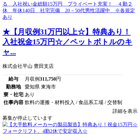
★【月収例31万円以上☆】特典あり！
入社祝金15万円☆／ペットボトルのキ
ャ...
株式会社平山 豊田支店
給与
月収例
311,750
円
勤務地
愛知県 東海市
寮・社宅
あり
仕事内容
飲料の運搬・材料投入 / 食品系工場 / 交替制
詳細を表示
募集が停止しています