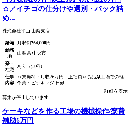
☆／イチゴの仕分けや選別・パック詰
め...
株式会社平山 山梨支店
給与
月収例
264,000
円
勤務
山梨県 中央市
地
寮・
あり（無料）
社宅
仕事
≪寮無料・月収26万円・正社員≫食品系工場での軽
内容
作業・ピッキング 日勤
詳細を表示
募集が停止しています
ケーキなどを作る工場の機械操作/寮費
補助6万円