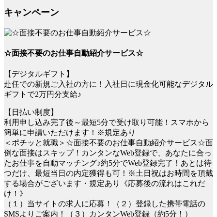
キャンペーン
☆面接不要のお仕事自動紹介サービス☆
【デジタルギフト】
赴任での新規ご入社の方に！入社日に現金化可能なデジタル
ギフトで2万円分支給♪
【日払い制度】
利用申し込み完了後～最短5分で受け取り可能！スマホから
簡単に申請いただけます！※規定あり
＜ポチッと就職＞☆面接不要のお仕事自動紹介サービス☆面
倒な面接はスキップ！カンタンなWeb登録で、あなたに合っ
たお仕事を自動マッチング♪約5分でWeb登録完了！あとは待
つだけ、最短当日の内定獲得も可！※土日祝はお時間を頂戴
する場合がございます・規定あり《応募後の流れはこれだ
け！》
（１）当サイトの求人に応募！（２）登録した携帯電話の
SMSよりご案内！（３）カンタンWeb登録（約5分！）