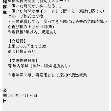
※株式付与制度（新制度スタート）
利
「働いた時間が、株になる。」
厚
・働いた時間がポイントとして貯まり、累計に応じてUT
生
グループ株式に交換
・一度退職しても、戻ってきた際には過去の労働時間か
ら再び積み上げが可能(※)
※退職後5年以内、規定あり
【交通費】
上限30,000円まで支給
※会社規定有り
【受動喫煙対策】
有:屋内禁煙（屋外に喫煙場所あり）
※定年満60歳、再雇用として原則65歳迄就業
公
2026年 04月 30日
開
日