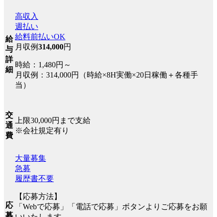
高収入
週払い
給料前払いOK
給
月収例
314,000
円
与
詳
時給：1,480円～
細
月収例：314,000円（時給×8H実働×20日稼働＋各種手
当）
交
上限30,000円まで支給
通
※会社規定有り
費
大量募集
急募
履歴書不要
【応募方法】
応
「Webで応募」「電話で応募」ボタンよりご応募をお願
募
いいたします。