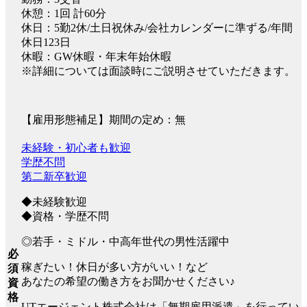
休憩：1回 計60分
休日：5勤2休/土日祝休み/会社カレンダーに準ずる/年間
休日123日
休暇：GW休暇・年末年始休暇
※詳細については面談時にご説明させていただきます。
【雇用形態補足】期間の定め：無
未経験・初心者も歓迎
学歴不問
第二新卒歓迎
◆未経験歓迎
◆資格・学歴不問
◎若手・ミドル・中高年世代の男性活躍中
必
稼ぎたい！休日が多い方がいい！など
須
あなたの希望の働き方をお聞かせください♪
資
格
UTエージェント株式会社は「無期雇用派遣」を行ってい