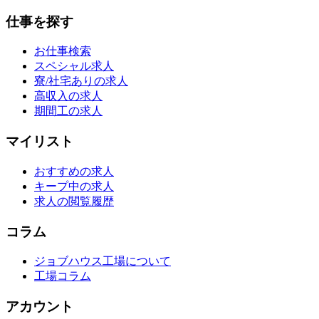
仕事を探す
お仕事検索
スペシャル求人
寮/社宅ありの求人
高収入の求人
期間工の求人
マイリスト
おすすめの求人
キープ中の求人
求人の閲覧履歴
コラム
ジョブハウス工場について
工場コラム
アカウント