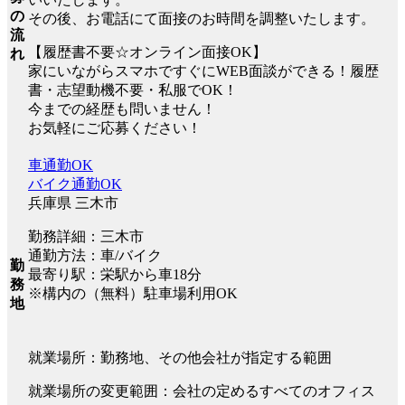
の
その後、お電話にて面接のお時間を調整いたします。
流
【履歴書不要☆オンライン面接OK】
れ
家にいながらスマホですぐにWEB面談ができる！履歴
書・志望動機不要・私服でOK！
今までの経歴も問いません！
お気軽にご応募ください！
車通勤OK
バイク通勤OK
兵庫県 三木市
勤務詳細：三木市
通勤方法：車/バイク
勤
最寄り駅：栄駅から車18分
務
※構内の（無料）駐車場利用OK
地
就業場所：勤務地、その他会社が指定する範囲
就業場所の変更範囲：会社の定めるすべてのオフィス