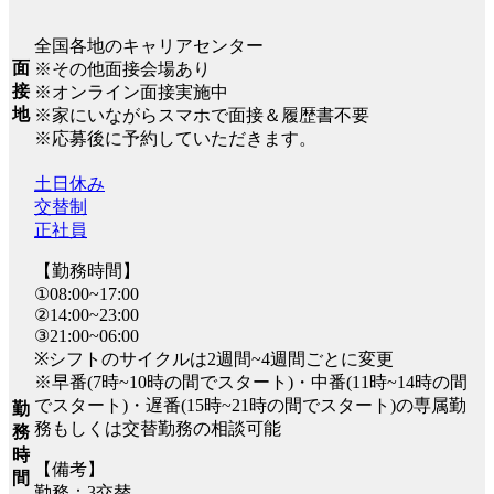
全国各地のキャリアセンター
面
※その他面接会場あり
接
※オンライン面接実施中
地
※家にいながらスマホで面接＆履歴書不要
※応募後に予約していただきます。
土日休み
交替制
正社員
【勤務時間】
①08:00~17:00
②14:00~23:00
③21:00~06:00
※シフトのサイクルは2週間~4週間ごとに変更
※早番(7時~10時の間でスタート)・中番(11時~14時の間
でスタート)・遅番(15時~21時の間でスタート)の専属勤
勤
務もしくは交替勤務の相談可能
務
時
【備考】
間
勤務：3交替