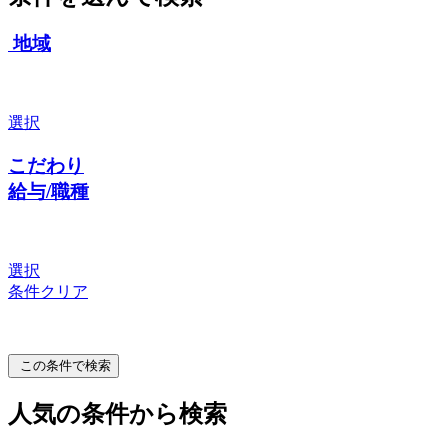
地域
選択
こだわり
給与/職種
選択
条件クリア
この条件で検索
人気の条件から検索