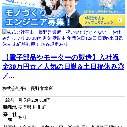
【電子部品やモーターの製造】入社祝
金30万円☆／人気の日勤&土日祝休み◎
／...
株式会社平山 長野営業所
給与
月収例
220,818
円
勤務地
長野県 松川町
寮・社
あり
宅