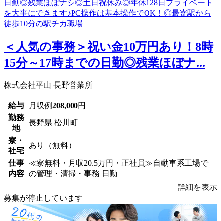
＜人気の事務＞祝い金10万円あり！8時
15分～17時までの日勤◎残業ほぼナ...
株式会社平山 長野営業所
給与
月収例
208,000
円
勤務
長野県 松川町
地
寮・
あり（無料）
社宅
仕事
≪寮無料・月収20.5万円・正社員≫自動車系工場で
内容
の管理・清掃・事務 日勤
詳細を表示
募集が停止しています