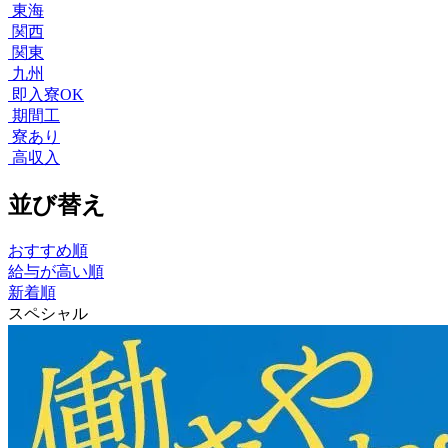
東海
関西
関東
九州
即入寮OK
期間工
寮あり
高収入
並び替え
おすすめ順
給与が高い順
新着順
スペシャル