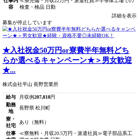
仕事内
≪寮完備・月収22万円・派遣社員≫半導体工場での
容
検査・検品 日勤
詳細を表示
募集が停止しています
★入社祝金50万円or寮費半年無料どち
らか選べるキャンペーン★＞男女歓迎
★...
株式会社平山 長野営業所
給与
月収例
207,818
円
勤務
長野県 松川町
地
寮・
あり（無料）
社宅
仕事
≪寮無料・月収20.5万円・派遣社員≫電子部品系工