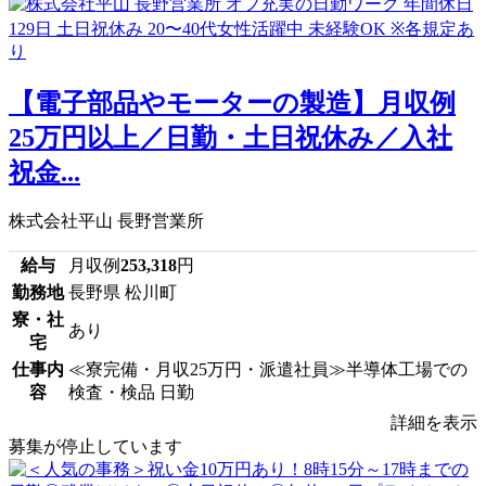
【電子部品やモーターの製造】月収例
25万円以上／日勤・土日祝休み／入社
祝金...
株式会社平山 長野営業所
給与
月収例
253,318
円
勤務地
長野県 松川町
寮・社
あり
宅
仕事内
≪寮完備・月収25万円・派遣社員≫半導体工場での
容
検査・検品 日勤
詳細を表示
募集が停止しています