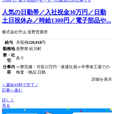
人気の日勤帯／入社祝金30万円／日勤
土日祝休み／時給1300円／電子部品や...
株式会社平山 長野営業所
給与
月収例
220,818
円
勤務地
長野県 松川町
寮・社
あり
宅
仕事内
≪寮完備・月収22万円・派遣社員≫半導体工場での
容
検査・検品 日勤
詳細を表示
＼最短45秒で完了／
応募へ進む
詳しく
見る