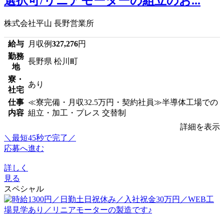
選択可/リニアモーターの組立のお...
株式会社平山 長野営業所
給与
月収例
327,276
円
勤務
長野県 松川町
地
寮・
あり
社宅
仕事
≪寮完備・月収32.5万円・契約社員≫半導体工場での
内容
組立・加工・プレス 交替制
詳細を表示
＼最短45秒で完了／
応募へ進む
詳しく
見る
スペシャル