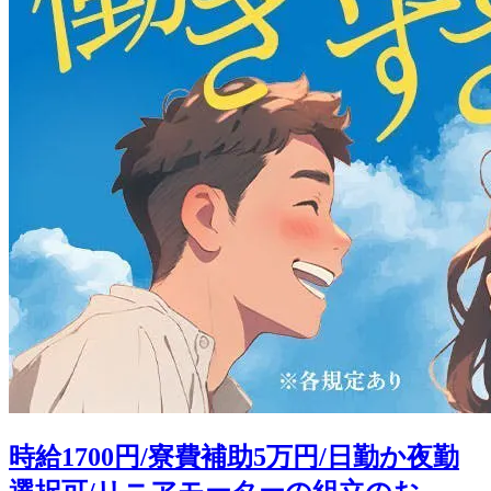
時給1700円/寮費補助5万円/日勤か夜勤