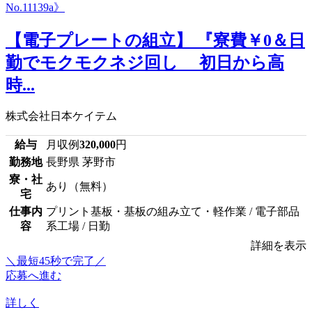
【電子プレートの組立】 『寮費￥0＆日
勤でモクモクネジ回し 初日から高
時...
株式会社日本ケイテム
給与
月収例
320,000
円
勤務地
長野県 茅野市
寮・社
あり（無料）
宅
仕事内
プリント基板・基板の組み立て・軽作業 / 電子部品
容
系工場 / 日勤
詳細を表示
＼最短45秒で完了／
応募へ進む
詳しく