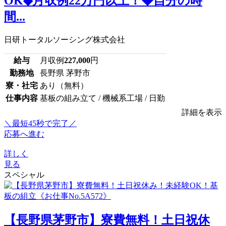
OK◆月収例22万円以上！◆自分の時
間...
日研トータルソーシング株式会社
給与
月収例
227,000
円
勤務地
長野県 茅野市
寮・社宅
あり（無料）
仕事内容
基板の組み立て / 機械系工場 / 日勤
詳細を表示
＼最短45秒で完了／
応募へ進む
詳しく
見る
スペシャル
【長野県茅野市】寮費無料！土日祝休