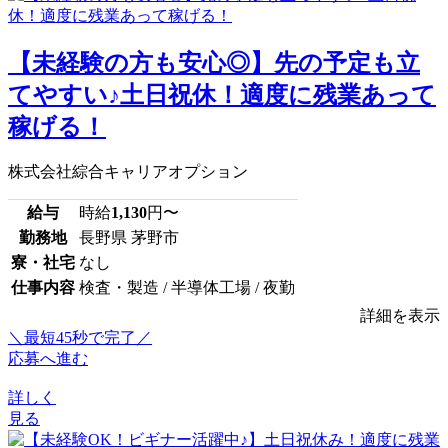
【未経験の方も安心◎】先の予定も立
てやすい♪土日祝休！適度に残業あって
稼げる！
株式会社綜合キャリアオプション
給与
時給
1,130
円〜
勤務地
長野県 茅野市
寮・社宅
なし
仕事内容
検査・製造 / 半導体工場 / 夜勤
詳細を表示
＼最短45秒で完了／
応募へ進む
詳しく
見る