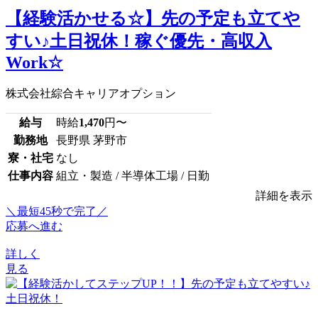
【経験活かせる☆】先の予定も立てや
すい♪土日祝休！稼ぐ優先・高収入
Work☆
株式会社綜合キャリアオプション
給与
時給
1,470
円〜
勤務地
長野県 茅野市
寮・社宅
なし
仕事内容
組立・製造 / 半導体工場 / 日勤
詳細を表示
＼最短45秒で完了／
応募へ進む
詳しく
見る