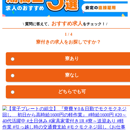
おすすめ求人
\ 質問に答えて、
をチェック！ /
1 / 4
寮付きの求人をお探しですか？
寮あり
寮なし
どちらでも可