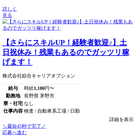
詳しく
見る
【さらにスキルUP！経験者歓迎♪】土
日祝休み！残業もあるのでガッツリ稼
げます！
株式会社綜合キャリアオプション
給与
時給
1,180
円〜
勤務地
長野県 茅野市
寮・社宅
なし
仕事内容
検査 / 自動車系工場 / 日勤
詳細を表示
＼最短45秒で完了／
応募へ進む