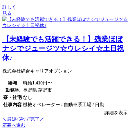
詳しく
見る
【未経験でも活躍できる！】残業ほぼ
ナシでジュージツ☆ウレシイ☆土日祝
休♪
株式会社綜合キャリアオプション
給与
時給
1,410
円〜
勤務地
長野県 茅野市
寮・社宅
なし
仕事内容
機械オペレーター / 自動車系工場 / 日勤
詳細を表示
＼最短45秒で完了／
応募へ進む