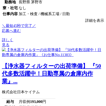
勤務地
長野県 茅野市
寮・社宅
なし
仕事内容
加工・検査 / 機械系工場 / 日勤
詳細を表示
＼最短45秒で完了／
応募へ進む
詳しく
見る
【浄水器フィルターの出荷準備】 『50
代多数活躍中！日勤専属の倉庫内作
業』...
株式会社日本ケイテム
給与
月収例
193,000
円