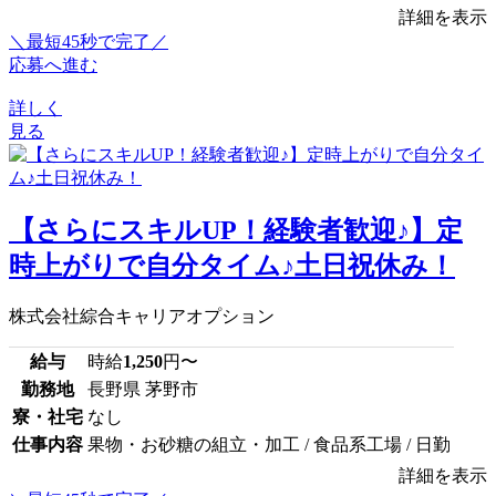
詳細を表示
＼最短45秒で完了／
応募へ進む
詳しく
見る
【さらにスキルUP！経験者歓迎♪】定
時上がりで自分タイム♪土日祝休み！
株式会社綜合キャリアオプション
給与
時給
1,250
円〜
勤務地
長野県 茅野市
寮・社宅
なし
仕事内容
果物・お砂糖の組立・加工 / 食品系工場 / 日勤
詳細を表示