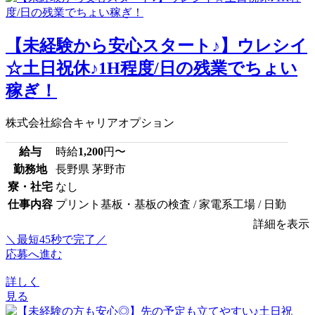
【未経験から安心スタート♪】ウレシイ
☆土日祝休♪1H程度/日の残業でちょい
稼ぎ！
株式会社綜合キャリアオプション
給与
時給
1,200
円〜
勤務地
長野県 茅野市
寮・社宅
なし
仕事内容
プリント基板・基板の検査 / 家電系工場 / 日勤
詳細を表示
＼最短45秒で完了／
応募へ進む
詳しく
見る