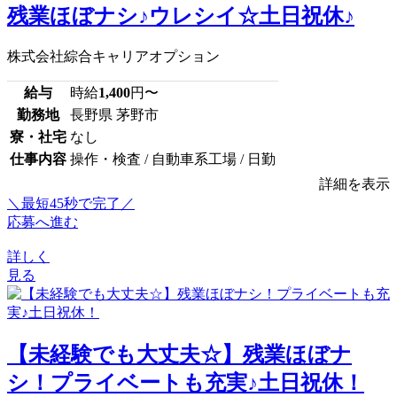
残業ほぼナシ♪ウレシイ☆土日祝休♪
株式会社綜合キャリアオプション
給与
時給
1,400
円〜
勤務地
長野県 茅野市
寮・社宅
なし
仕事内容
操作・検査 / 自動車系工場 / 日勤
詳細を表示
＼最短45秒で完了／
応募へ進む
詳しく
見る
【未経験でも大丈夫☆】残業ほぼナ
シ！プライベートも充実♪土日祝休！