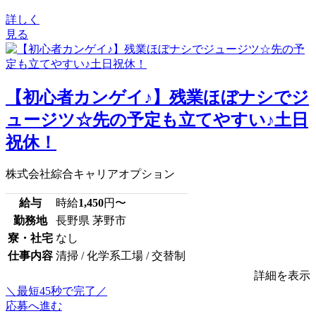
詳しく
見る
【初心者カンゲイ♪】残業ほぼナシでジ
ュージツ☆先の予定も立てやすい♪土日
祝休！
株式会社綜合キャリアオプション
給与
時給
1,450
円〜
勤務地
長野県 茅野市
寮・社宅
なし
仕事内容
清掃 / 化学系工場 / 交替制
詳細を表示
＼最短45秒で完了／
応募へ進む