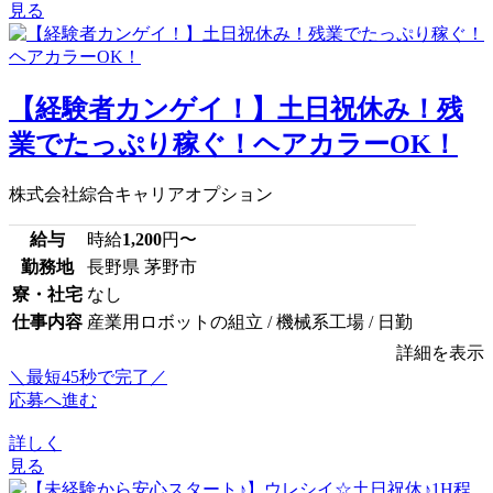
見る
【経験者カンゲイ！】土日祝休み！残
業でたっぷり稼ぐ！ヘアカラーOK！
株式会社綜合キャリアオプション
給与
時給
1,200
円〜
勤務地
長野県 茅野市
寮・社宅
なし
仕事内容
産業用ロボットの組立 / 機械系工場 / 日勤
詳細を表示
＼最短45秒で完了／
応募へ進む
詳しく
見る