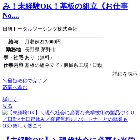
み！未経験OK！基板の組立《お仕事
No....
日研トータルソーシング株式会社
給与
月収例
227,000
円
勤務地
長野県 茅野市
寮・社宅
あり（無料）
仕事内容
基板の組み立て / 機械系工場 / 日勤
詳細を表示
＼最短45秒で完了／
応募へ進む
詳しく
見る