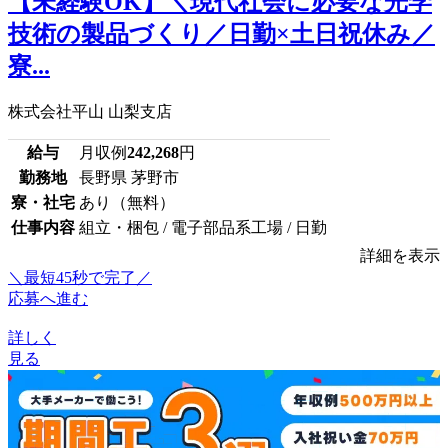
【未経験OK】＼現代社会に必要な光学
技術の製品づくり／日勤×土日祝休み／
寮...
株式会社平山 山梨支店
給与
月収例
242,268
円
勤務地
長野県 茅野市
寮・社宅
あり（無料）
仕事内容
組立・梱包 / 電子部品系工場 / 日勤
詳細を表示
＼最短45秒で完了／
応募へ進む
詳しく
見る