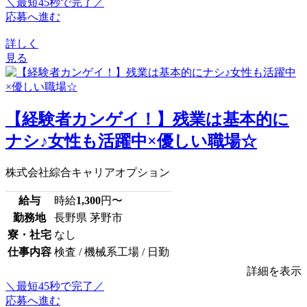
＼最短45秒で完了／
応募へ進む
詳しく
見る
【経験者カンゲイ！】残業は基本的に
ナシ♪女性も活躍中×優しい職場☆
株式会社綜合キャリアオプション
給与
時給
1,300
円〜
勤務地
長野県 茅野市
寮・社宅
なし
仕事内容
検査 / 機械系工場 / 日勤
詳細を表示
＼最短45秒で完了／
応募へ進む