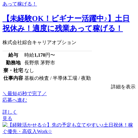
【未経験OK！ビギナー活躍中♪】土日
祝休み！適度に残業あって稼げる！
株式会社綜合キャリアオプション
給与
時給
1,170
円〜
勤務地
長野県 茅野市
寮・社宅
なし
仕事内容
基板の検査 / 半導体工場 / 夜勤
詳細を表示
＼最短45秒で完了／
応募へ進む
詳しく
見る