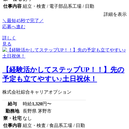
仕事内容
組立・検査 / 電子部品系工場 / 日勤
詳細を表示
＼最短45秒で完了／
応募へ進む
詳しく
見る
【経験活かしてステップUP！！】先の
予定も立てやすい♪土日祝休！
株式会社綜合キャリアオプション
給与
時給
1,320
円〜
勤務地
長野県 茅野市
寮・社宅
なし
仕事内容
組立・検査 / 食品系工場 / 日勤