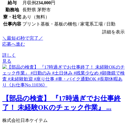
給与
月収例
234,000
円
勤務地
長野県 茅野市
寮・社宅
あり（無料）
仕事内容
プリント基板・基板の梱包 / 家電系工場 / 日勤
詳細を表示
＼最短45秒で完了／
応募へ進む
詳しく
見る
【部品の検査】 『17時過ぎでお仕事終
了！ 未経験OKのチェック作業』 ...
株式会社日本ケイテム