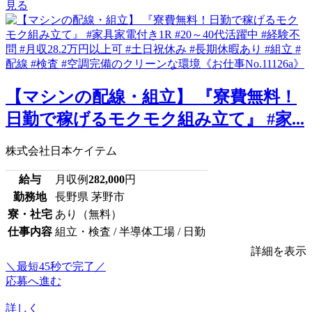
見る
【マシンの配線・組立】 『寮費無料！
日勤で稼げるモクモク組み立て』 #家...
株式会社日本ケイテム
給与
月収例
282,000
円
勤務地
長野県 茅野市
寮・社宅
あり（無料）
仕事内容
組立・検査 / 半導体工場 / 日勤
詳細を表示
＼最短45秒で完了／
応募へ進む
詳しく