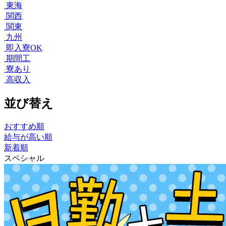
東海
関西
関東
九州
即入寮OK
期間工
寮あり
高収入
並び替え
おすすめ順
給与が高い順
新着順
スペシャル