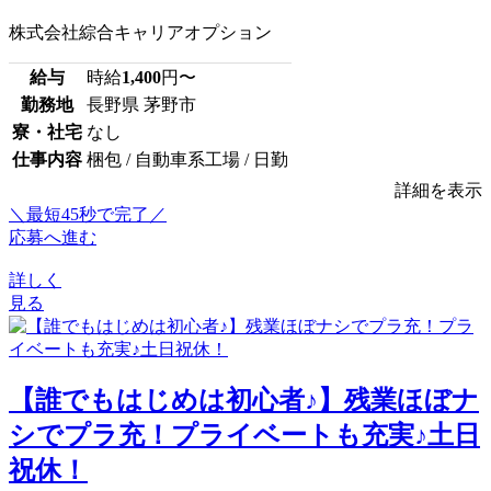
株式会社綜合キャリアオプション
給与
時給
1,400
円〜
勤務地
長野県 茅野市
寮・社宅
なし
仕事内容
梱包 / 自動車系工場 / 日勤
詳細を表示
＼最短45秒で完了／
応募へ進む
詳しく
見る
【誰でもはじめは初心者♪】残業ほぼナ
シでプラ充！プライベートも充実♪土日
祝休！