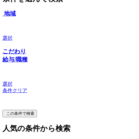
地域
選択
こだわり
給与/職種
選択
条件クリア
この条件で検索
人気の条件から検索