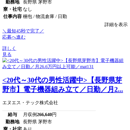
勤務地
長野県 茅野市
寮・社宅
なし
仕事内容
梱包 / 物流倉庫 / 日勤
詳細を表示
＼最短45秒で完了／
応募へ進む
詳しく
見る
<20代～30代の男性活躍中>【長野県芽
野市】電子機器組み立て／日勤／月2...
エヌエス・テック株式会社
給与
月収例
266,640
円
勤務地
長野県 茅野市
寮・社宅
あり