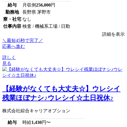
給与
月収例
256,000
円
勤務地
長野県 茅野市
寮・社宅
なし
仕事内容
検査 / 機械系工場 / 日勤
詳細を表示
＼最短45秒で完了／
応募へ進む
詳しく
見る
【経験がなくても大丈夫☆】ウレシイ
残業ほぼナシ♪ウレシイ☆土日祝休♪
株式会社綜合キャリアオプション
給与
時給
1,430
円〜