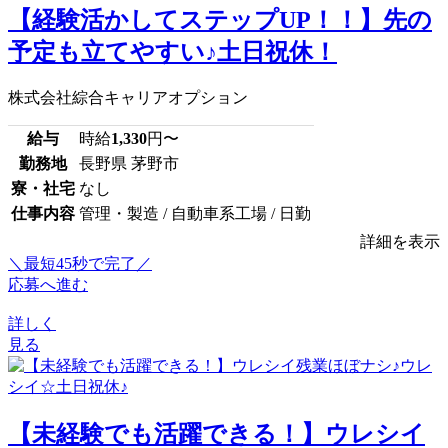
【経験活かしてステップUP！！】先の
予定も立てやすい♪土日祝休！
株式会社綜合キャリアオプション
給与
時給
1,330
円〜
勤務地
長野県 茅野市
寮・社宅
なし
仕事内容
管理・製造 / 自動車系工場 / 日勤
詳細を表示
＼最短45秒で完了／
応募へ進む
詳しく
見る
【未経験でも活躍できる！】ウレシイ